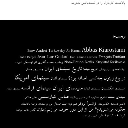
پادکست کارناوال را در کست‌باکس بشنوید.
برچسب‌ها
Abbas Kiarostami
Andrei Tarkovsky
Essay
Ali Hatami
Jean-Luc Godard
François Truffaut
John Berger
Jean-Claude Carrière
آندری تارکوفسکی
Non-Fiction
Krzysztof Kieślowski
Netflix
ادبیات
susan sontag
تاریخ سینمای ایران
تاریخ سینما
بابک احمدی
بهرام بیضایی
جان برجر
جستار
سینمای امریکا
در باغ زیتون چه‌کسی اضافه بود؟
سینمای آلمان
سینمای ایران
سینمای فرانسه
سینمای انگلستان
سینمای ایتالیا
سینمای مستقل
عباس کیارستمی
سینمای مستند
صفی یزدانیان
علی حاتمی
شاهرخ مسکوب
شعر
فرانسوآ تروفو
فیلم‌جستار
ناداستان
عکاس دوره‌های عکاسی‌نشده
فیلم کوتاه
موج نو سینمای فرانسه
چگونه می‌شنویدم؟ من از این دور حرف می‌زنم
ژان‌لوک گدار
کتاب خواندن
کریشتف کیشلوفسکی
کپی برابر اصل