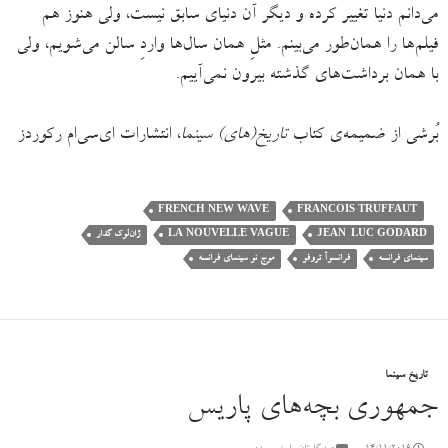
می‌دانم دنیا تغییر کرده و دیگر آن دنیای سابق نیست، ولی هنوز هم
فیلم‌ها را همان‌طور می‌بینم. مثلِ همان سال‌ها واردِ سالن می‌شویم، ولی
با همان برداشت‌های گذشته بیرون نمی‌آییم.
بُرشی از ضمیمه‌ی کتاب
تاریخ(های) سینما
، انتشارات ای‌سی‌ام رکوردز
FRENCH NEW WAVE
FRANCOIS TRUFFAUT
JEAN-LUC GODARD
LA NOUVELLE VAGUE
ژان‌لوک گدار
سینمای فرانسه
فرانسوآ تروفو
موج نو سینمای فرانسه
تاریخ سینما
جمهوری بچه‌های پاریس