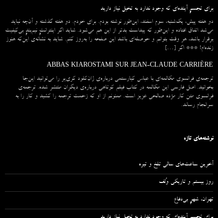
برای تجسمِ آینده‌ای که وجود ندارد به تخیل نیاز دارید
دو هفته پیش، یک‌شنبه، سوم اسفند، این‌طور نوشته بودم. برای خودم. دو هفته گذشته و آن‌چه نباید
می‌شد اتفاق افتاده و این‌طور که پیداست بدتر از این هم می‌شود. شاید اگر اینترانتِ نیم‌بندِ بی‌کیفیت
برقرار باشد، هر وقت بتوانم و حوصله‌ای باشد این صفحه را به‌روز کنم. شاید به نشانه‌ی این‌که هنوز
زنده‌ام! *** اگر […]
ABBAS KIAROSTAMI SUR JEAN-CLAUDE CARRIÈRE
ترجمه‌ی فرانسوی مکالمه‌ای با عباس کیارستمی درباره‌ی ژان‌کلود کری‌یر را می‌توانید این‌جا
بخوانید. اصل فارسی این مکالمه در کتاب فیلم کوتاهی درباره‌ی دیگران منتشر شده. ترجمه‌ی
فرانسوی متن کار مژده صالحی عزیز است. ممنونم از او که زحمت ترجمه را کشید و کار را به
سرانجام رساند.
نوشته‌های تازه
آخرین ساعت‌های سالی تلخ و تیره
روز بیستم و تاریکی وُلف
تهران، شهرِ بی‌دفاع
برای تجسمِ آینده‌ای که وجود ندارد به تخیل نیاز دارید