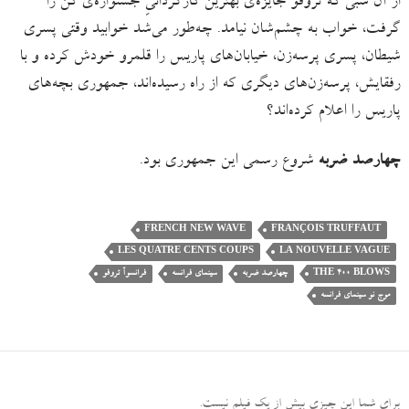
از آن شبی که تروفو جایزه‌ی بهترین کارگردانیِ جشنواره‌ی کن را
گرفت، خواب به چشم‌شان نیامد. چه‌طور می‌شد خوابید وقتی پسری
شیطان، پسری پرسه‌زن، خیابان‌های پاریس را قلمرو خودش کرده و با
رفقایش، پرسه‌‌زن‌های دیگری که از راه رسیده‌اند، جمهوری بچه‌های
پاریس را اعلام کرده‌اند؟
چهارصد ضربه
شروع رسمی این جمهوری بود.
FRENCH NEW WAVE
FRANÇOIS TRUFFAUT
LES QUATRE CENTS COUPS
LA NOUVELLE VAGUE
THE 400 BLOWS
چهارصد ضربه
سینمای فرانسه
فرانسوآ تروفو
موج نو سینمای فرانسه
برای شما این چیزی بیش از یک فیلم نیست
.