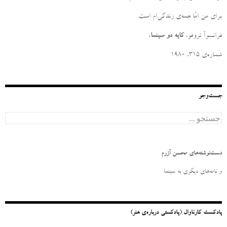
برای من امّا همه‌ی زندگی‌ام است
.
فرانسوآ تروفو،
کایه دو سینما
،
شماره‌ی ۳۱۵، ۱۹۸۰
جست‌وجو
ج
س
ت
ج
و
دست‌نوشته‌های محسن آزرم
ب
ر
و نامه‌‌های دیگری به سینما
ا
ی
:
پادکست کارناوال (پادکستی درباره‌ی هنر)