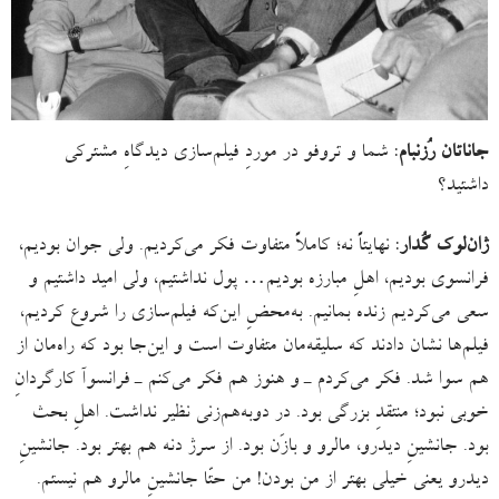
جاناتان رُزنبام
: شما و تروفو در موردِ فیلم‌سازی دیدگاهِ مشترکی
داشتید؟
ژان‌لوک گُدار
: نهایتاً نه؛ کاملاً متفاوت فکر می‌کردیم. ولی جوان بودیم،
فرانسوی بودیم، اهلِ مبارزه بودیم… پول نداشتیم، ولی امید داشتیم و
سعی می‌کردیم زنده بمانیم. به‌محضِ این‌که فیلم‌سازی را شروع کردیم،
فیلم‌ها نشان دادند که سلیقه‌مان متفاوت است و این‌جا بود که راه‌مان از
هم سوا شد. فکر می‌کردم ـ و هنوز هم فکر می‌کنم ـ فرانسوآ کارگردانِ
خوبی نبود؛ منتقدِ بزرگی بود. در دوبه‌هم‌زنی نظیر نداشت. اهلِ بحث
بود. جانشینِ دیدرو، مالرو و بازَن بود. از سرژ دنه هم بهتر بود. جانشینِ
دیدرو یعنی خیلی بهتر از من بودن! من حتّا جانشینِ مالرو هم نیستم.