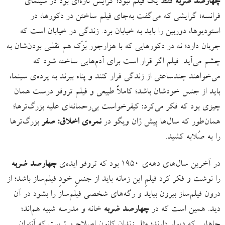
چهارصد ضربه
فقط یک فیلم نبود؛ گرایش تازه‌ای بود در سینمای
فرانسه؛ گرایشی که می‌گفت به‌جای فیلم‌ ساختن در دکورها، در
استودیوها، دوربین را باید به خیابان برد. زندگی در خیابان است که
جریان دارد؛ نه در دکورهایی که با هزارجور بَزَک هم تقلبی بودن‌شان به
چشم می‌آید. فیلم اگر قرار است برای آدم‌هایی ساخته شود که
می‌خواهند چندساعتی از زندگی فرار کنند و پناه ببرند به پرده‌ی سینما،
باید از جنس خودشان باشد؛ کاملاً طبیعی و فیلم تروفو درست همان
چیزی بود که فکر می‌کرد: کیفرخواست بی‌رحمانه‌ای علیه بزرگ‌ترها؛
همان‌طور که سال‌ها پیش ژان ویگو در
نمره‌ی اخلاق: صفر
بزرگ‌ترها
را به صُلابه کشید.
در آخرین سال‌های دهه‌ی ۱۹۵۰ بود که تروفو ایده‌ی
چهارصد ضربه
را نوشت و فکر کرد فیلمِ این زمانه‌ باید از جنسِ خودِ فیلم‌ساز باشد؛ از
درون فیلم‌ساز بیرون بیاید و رگه‌های شخصی فیلم‌ساز را بشود در آن
دید. همین است که در
چهارصد ضربه
خانه و مدرسه شبیه هم‌اند؛