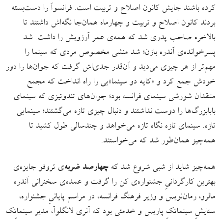
کرده باشند جایش کانون اصلاح و تربیت است. فرانسوآ را دست‌بسته
بردند کانون اصلاح و تربیت و چهارماه همان‌جا نگه‌اش داشتند تا
بالاخره صاحب پدری شد که همه‌ی عمر آرزویش را داشت. شد
پسرخوانده‌ی آندره بازن؛ شد منشی مخصوص مردی که سینما را
مهم‌تر از هر چیزی می‌دید و آن‌قدر جدی‌اش گرفت که جوان‌ها را دور
خودش جمع کرد و «کایه دو سینما»یی را راه انداخت که مجمع
منتقدان شورشی سینمای فرانسه بود؛ جوان‌های تندوتیزی که سینمای
بابابزرگ‌ها را دوست نداشتند و دنبال چیزی تازه می‌‌گشتند؛ سینمایی
تازه. سینمای تازه نگاه تازه می‌خواهد و چندسالی طول کشید تا
همه‌چیز همان‌طور شد که می‌خواستند.
همه‌چیز شاید از شبی شروع شد که
چهارصد ضربه
‌‌ی تروفو جایزه‌ی
بهترین کارگردانیِ جشنواره‌ی کن را گرفت و عمده‌ی سخنرانی آندره
مالرو، رمان‌نویس و وزیر فرهنگ فرانسه‌، در مراسم پایانیِ جشنواره،
ستایشِ سینماتکِ پاریس و خدمتی بود که آنری لانگلوآ، مدیر سینماتِک