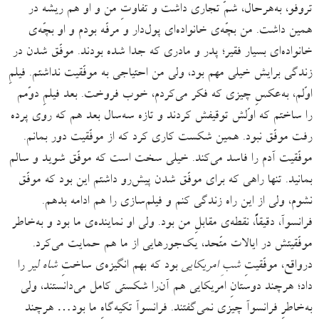
تروفو، به‌هرحال، شمّ تجاری داشت و تفاوتِ من و او هم ریشه در
همین داشت. من بچّه‌ی خانواده‌ای پول‌دار و مرفّه بودم و او بچّه‌ی
خانواده‌ای بسیار فقیر؛ پدر و مادری که جدا شده بودند. موفّق‌ شدن در
زندگی‌ برایش خیلی مهم بود، ولی من احتیاجی به موفّقیت نداشتم. فیلمِ
اوّلم، به‌عکسِ چیزی که فکر می‌کردم، خوب فروخت. بعد فیلمِ دوّمم
را ساختم که اوّلش توقیفش کردند و تازه سه‌سال بعد هم که روی پرده
رفت موفّق نبود. همین شکست کاری کرد که از موفّقیت دور بمانم.
موفّقیت آدم را فاسد می‌کند. خیلی سخت است که موفّق شوید و سالم
بمانید. تنها راهی که برای موفّق ‌شدن پیش‌رو داشتم این بود که موفّق
نشوم، ولی از این راه زندگی کنم و فیلم‌سازی را هم ادامه بدهم.
فرانسوآ، دقیقاً، نقطه‌ی مقابلِ من بود. ولی او نماینده‌ی ما بود و به‌خاطر
موفّقیتش در ایالات متّحد، یک‌جورهایی از ما هم حمایت می‌کرد.
درواقع، موفّقیتِ
شبِ امریکایی
بود که بهم انگیزه‌ی ساختِ
شاه لیر
را
داد؛ هرچند دوستانِ امریکایی هم آن‌را شکستی کامل می‌دانستند، ولی
به‌خاطرِ فرانسوآ چیزی نمی‌گفتند. فرانسوآ تکیه‌گاهِ ما بود… هرچند