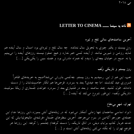
می 2018
نامه به سینما ـــــ LETTER TO CINEMA
آخرین ساعت‌های سالی تلخ و تیره
روزِ بیست و یکم. چیزی به تحویل سال نمانده. چه سال تلخ و تیره‌ای بود امسال و سال آینده هم
شاید روشن و شیرین نباشد. از آینده کسی خبر ندارد و هیچ معلوم نیست روزهای آینده را می‌بینیم
یا نه. صبح در خیابان بچه‌ای را دیدم که همراه مادرش بود و هفت سین را یکی‌یکی […]
روز بیستم و تاریکی وُلف
خب، این هم از این. رسیدیم به روز بیستم. چه‌کسی باورش می‌شد؟صبح به خریدهای ظاهراً
ضروری عید گذشت. اما چه عیدی؟ بعد به سردرد. قرص‌ها هم انگار خاصیت‌شان را از دست
داده‌اند. طول کشید. چند ساعت. و بعد در هُشیاریِ بعد از سردرد خواندن جُستاری از ربکا سولنیت.
«تاریکی وُلف». این‌طور شروع می‌‌کند که آینده […]
تهران، شهرِ بی‌دفاع
«ایراد اساسیِ ساختمان تنها زمانی آشکار می‌شود که در زبانه‌‌های آتش بسوزد.»این روزها مدام این
جمله‌ی جورجو آگامبن در سرم می‌چرخد. آخرین سطرهای جُستارِ «فرشته‌ی مالیخولیا»یش که این
مدت هربار کتاب برایان دیلن، در اتاق تاریک، را دست گرفته‌ام چشمم را گرفته. این روزها هر
طرفِ تهران را که نگاه می‌کنی زبانه‌های آتش است و […]