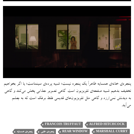
پنجره‌ی خانه‌ی همسایه ظاهراً یک پنجره نیست؛ شبیه پرده‌ی سینماست؛ یا اگر بخواهیم
تخفیف بدهیم شبیه صفحه‌ی تلویزیون است. گاهی تصویر جذابی پخش می‌کند و گاهی
به دیدنش نمی‌ارزد و گاهی مثل تلویزیون‌های قدیمی فقط برفک است که به چشم
می‌آید.
FRANCOIS TRUFFAUT
ALFRED HITCHCOCK
MARSHALL CURRY
REAR WINDOW
پنجره‌ی عقبی
پنجره‌ی همسایه