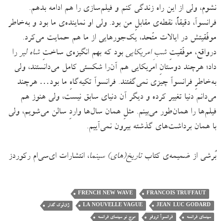
نشوم، ولی از این راه زندگی کنم و فیلم‌سازی را هم ادامه بدهم.
فرانسوآ، دقیقاً، نقطه‌ی مقابلِ من بود. ولی او نماینده‌ی ما بود و به‌خاطر
موفّقیتش در ایالات متّحد، یک‌جورهایی از ما هم حمایت می‌کرد.
درواقع، موفّقیتِ
شبِ امریکایی
بود که بهم انگیزه‌ی ساختِ
شاه لیر
را
داد؛ هرچند دوستانِ امریکایی هم آن‌را شکستی کامل می‌دانستند، ولی
به‌خاطرِ فرانسوآ چیزی نمی‌گفتند. فرانسوآ تکیه‌گاهِ ما بود… هرچند
می‌دانم دنیا تغییر کرده و دیگر آن دنیای سابق نیست، ولی هنوز هم
فیلم‌ها را همان‌طور می‌بینم. مثلِ همان سال‌ها واردِ سالن می‌شویم، ولی
با همان برداشت‌های گذشته بیرون نمی‌آییم.
بُرشی از ضمیمه‌ی کتاب
تاریخ(های) سینما
، انتشارات ای‌سی‌ام رکوردز
FRENCH NEW WAVE
FRANCOIS TRUFFAUT
JEAN-LUC GODARD
LA NOUVELLE VAGUE
ژان‌لوک گدار
سینمای فرانسه
فرانسوآ تروفو
موج نو سینمای فرانسه