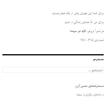
برای شما این چیزی بیش از یک فیلم نیست
.
برای من امّا همه‌ی زندگی‌ام است
.
فرانسوآ تروفو،
کایه دو سینما
،
شماره‌ی ۳۱۵، ۱۹۸۰
جست‌وجو
ج
س
ت
ج
و
دست‌نوشته‌های محسن آزرم
ب
ر
و نامه‌‌های دیگری به سینما
ا
ی