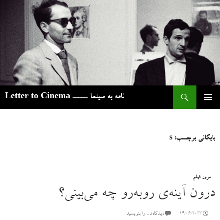
ج
نامه به سینما ـــــ Letter to Cinema
رفتن
فهرست
به
اصلی
نوشته‌ها
بایگانی برچسب: s
مرور فیلم
درون آینه‌ی روبه‌رو چه می‌بینی؟
14/06/2023
دیدگاه‌تان را بنویسید: