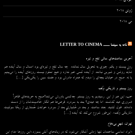
جولای 2018
ژوئن 2018
می 2018
نامه به سینما ـــــ LETTER TO CINEMA
آخرین ساعت‌های سالی تلخ و تیره
روزِ بیست و یکم. چیزی به تحویل سال نمانده. چه سال تلخ و تیره‌ای بود امسال و سال آینده هم
شاید روشن و شیرین نباشد. از آینده کسی خبر ندارد و هیچ معلوم نیست روزهای آینده را می‌بینیم
یا نه. صبح در خیابان بچه‌ای را دیدم که همراه مادرش بود و هفت سین را یکی‌یکی […]
روز بیستم و تاریکی وُلف
خب، این هم از این. رسیدیم به روز بیستم. چه‌کسی باورش می‌شد؟صبح به خریدهای ظاهراً
ضروری عید گذشت. اما چه عیدی؟ بعد به سردرد. قرص‌ها هم انگار خاصیت‌شان را از دست
داده‌اند. طول کشید. چند ساعت. و بعد در هُشیاریِ بعد از سردرد خواندن جُستاری از ربکا سولنیت.
«تاریکی وُلف». این‌طور شروع می‌‌کند که آینده […]
تهران، شهرِ بی‌دفاع
«ایراد اساسیِ ساختمان تنها زمانی آشکار می‌شود که در زبانه‌‌های آتش بسوزد.»این روزها مدام این