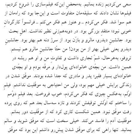
سعی می‌کردیم زنده بمانیم. به‌محضِ این‌که فیلم‌سازی را شروع کردیم،
فیلم‌ها نشان دادند که سلیقه‌مان متفاوت است و این‌جا بود که راه‌مان از
هم سوا شد. فکر می‌کردم ـ و هنوز هم فکر می‌کنم ـ فرانسوآ کارگردانِ
خوبی نبود؛ منتقدِ بزرگی بود. در دوبه‌هم‌زنی نظیر نداشت. اهلِ بحث
بود. جانشینِ دیدرو، مالرو و بازَن بود. از سرژ دنه هم بهتر بود. جانشینِ
دیدرو یعنی خیلی بهتر از من بودن! من حتّا جانشینِ مالرو هم نیستم.
تروفو، به‌هرحال، شمّ تجاری داشت و تفاوتِ من و او هم ریشه در
همین داشت. من بچّه‌ی خانواده‌ای پول‌دار و مرفّه بودم و او بچّه‌ی
خانواده‌ای بسیار فقیر؛ پدر و مادری که جدا شده بودند. موفّق‌ شدن در
زندگی‌ برایش خیلی مهم بود، ولی من احتیاجی به موفّقیت نداشتم. فیلمِ
اوّلم، به‌عکسِ چیزی که فکر می‌کردم، خوب فروخت. بعد فیلمِ دوّمم
را ساختم که اوّلش توقیفش کردند و تازه سه‌سال بعد هم که روی پرده
رفت موفّق نبود. همین شکست کاری کرد که از موفّقیت دور بمانم.
موفّقیت آدم را فاسد می‌کند. خیلی سخت است که موفّق شوید و سالم
بمانید. تنها راهی که برای موفّق ‌شدن پیش‌رو داشتم این بود که موفّق