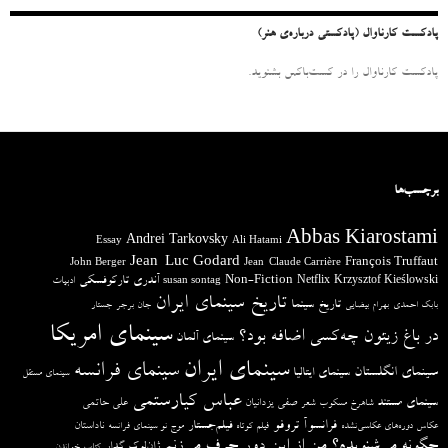
:
پادکست کارناوال (پادکستی درباره‌ی هنر)
پادکست کارناوال را در کست‌باکس بشنوید.
برچسب‌ها
Abbas Kiarostami
Andrei Tarkovsky
Essay
Ali Hatami
Jean-Luc Godard
François Truffaut
John Berger
Jean-Claude Carrière
آندری تارکوفسکی
Non-Fiction
Krzysztof Kieślowski
Netflix
ادبیات
susan sontag
تاریخ سینمای ایران
تاریخ سینما
بابک احمدی
بهرام بیضایی
جان برجر
جستار
سینمای امریکا
در باغ زیتون چه‌کسی اضافه بود؟
سینمای آلمان
سینمای ایران
سینمای فرانسه
سینمای انگلستان
سینمای ایتالیا
سینمای مستقل
عباس کیارستمی
سینمای مستند
صفی یزدانیان
علی حاتمی
شاهرخ مسکوب
شعر
فرانسوآ تروفو
فیلم‌جستار
ناداستان
عکاس دوره‌های عکاسی‌نشده
فیلم کوتاه
موج نو سینمای فرانسه
چگونه می‌شنویدم؟ من از این دور حرف می‌زنم
ژان‌لوک گدار
کتاب خواندن