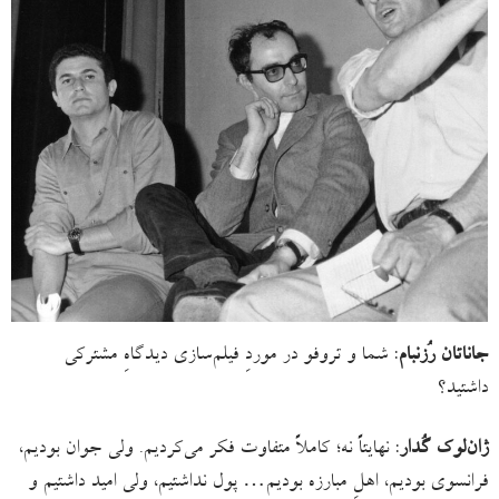
جاناتان رُزنبام
: شما و تروفو در موردِ فیلم‌سازی دیدگاهِ مشترکی
داشتید؟
ژان‌لوک گُدار
: نهایتاً نه؛ کاملاً متفاوت فکر می‌کردیم. ولی جوان بودیم،
فرانسوی بودیم، اهلِ مبارزه بودیم… پول نداشتیم، ولی امید داشتیم و