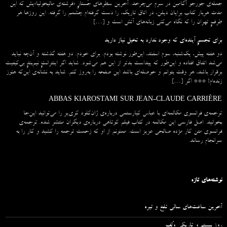
جمله‌ی جورجو آگامبن در سرم می‌چرخد. آخرین سطرهای جُستارِ «فرشته‌ی مالیخولیا»یش که این
مدت هربار کتاب برایان دیلن، در اتاق تاریک، را دست گرفته‌ام چشمم را گرفته. این روزها هر
طرفِ تهران را که نگاه می‌کنی زبانه‌های آتش است و […]
برای تجسمِ آینده‌ای که وجود ندارد به تخیل نیاز دارید
دو هفته پیش، یک‌شنبه، سوم اسفند، این‌طور نوشته بودم. برای خودم. دو هفته گذشته و آن‌چه نباید
می‌شد اتفاق افتاده و این‌طور که پیداست بدتر از این هم می‌شود. شاید اگر اینترانتِ نیم‌بندِ بی‌کیفیت
برقرار باشد، هر وقت بتوانم و حوصله‌ای باشد این صفحه را به‌روز کنم. شاید به نشانه‌ی این‌که هنوز
زنده‌ام! *** اگر […]
ABBAS KIAROSTAMI SUR JEAN-CLAUDE CARRIÈRE
ترجمه‌ی فرانسوی مکالمه‌ای با عباس کیارستمی درباره‌ی ژان‌کلود کری‌یر را می‌توانید این‌جا
بخوانید. اصل فارسی این مکالمه در کتاب فیلم کوتاهی درباره‌ی دیگران منتشر شده. ترجمه‌ی
فرانسوی متن کار مژده صالحی عزیز است. ممنونم از او که زحمت ترجمه را کشید و کار را به
سرانجام رساند.
نوشته‌های تازه
آخرین ساعت‌های سالی تلخ و تیره
روز بیستم و تاریکی وُلف