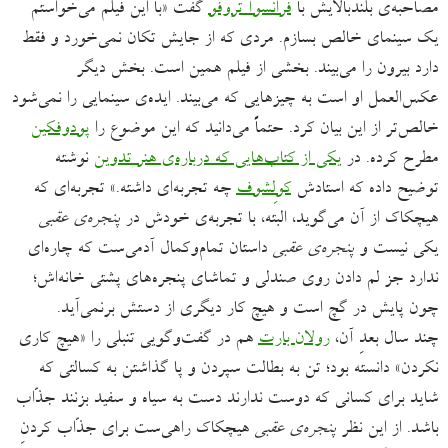
مصاحبه‌ی بلندبالایش با
فرانسوآ تروفو
گفت «با این فیلم می‌خواستم
یک سینمای خالص بسازم. مردی که از جایش تکان نمی‌خورد و فقط
دارد بیرون را می‌بیند. بخشی از فیلم همین است. بخش دیگر
عکس‌العمل او است به چیزهایی که می‌بیند. ایده‌ی سینمایی را نمی‌شود
خالص‌تر از این بیان کرد. حتماً می‌دانید که این موضوع را
پودوفکین
مطرح کرده. در
یکی از کتاب‌هایی که درباره‌ی هنر تدوین
نوشته
توضیح داده که استادش
کولِشوف
چه تجربه‌ای داشته.» تجربه‌ای که
هیچکاک از آن می‌گوید، البته، با تجربه‌ی خودش در
پنجره‌ی عقبی
یکی نیست و
پنجره‌ی عقبی
داستان تمام‌وکمال آدمی‌ست که چاره‌ای
ندارد جز لم دادن روی صندلی و تماشای پنجره‌های پشتی خانه‌اش؛
چون پایش در گچ است و هیچ کار دیگری از دستش برنمی‌آید.
چند سال بعدِ آن،
رولان بارت
هم در گفت‌‌وگویی تنبلی را «هیچ کاری
نکردن» دانسته بود؛ تن به بطالت سپردن و پا گذاشتن به کسالتی که
شاید برای کسانی که دوست ندارند دست به سیاه و سفید بزنند جذّاب
باشد. از این نظر
پنجره‌ی عقبی
هیچکاک راهی‌ست برای جذّاب کردنِ