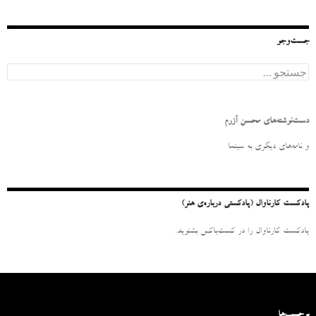
جست‌وجو
ج
س
ت
ج
و
دست‌نوشته‌های محسن آزرم
ب
ر
و نامه‌‌های دیگری به سینما
ا
ی
:
پادکست کارناوال (پادکستی درباره‌ی هنر)
پادکست کارناوال را در کست‌باکس بشنوید.
برچسب‌ها