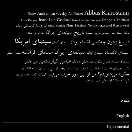
Abbas Kiarostami
Andrei Tarkovsky
Essay
Ali Hatami
Jean-Luc Godard
François Truffaut
John Berger
Jean-Claude Carrière
آندری تارکوفسکی
Non-Fiction
Krzysztof Kieślowski
Netflix
ادبیات
susan sontag
تاریخ سینمای ایران
تاریخ سینما
بابک احمدی
بهرام بیضایی
جان برجر
جستار
سینمای امریکا
در باغ زیتون چه‌کسی اضافه بود؟
سینمای آلمان
سینمای ایران
سینمای فرانسه
سینمای انگلستان
سینمای ایتالیا
سینمای مستقل
عباس کیارستمی
سینمای مستند
صفی یزدانیان
علی حاتمی
شاهرخ مسکوب
شعر
فرانسوآ تروفو
فیلم‌جستار
ناداستان
عکاس دوره‌های عکاسی‌نشده
فیلم کوتاه
موج نو سینمای فرانسه
چگونه می‌شنویدم؟ من از این دور حرف می‌زنم
ژان‌لوک گدار
کتاب خواندن
کریشتف کیشلوفسکی
کپی برابر اصل
دسته‌ها
English
Experimental