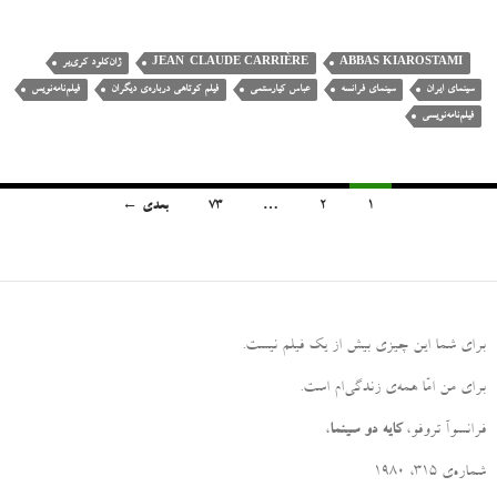
ABBAS KIAROSTAMI
JEAN-CLAUDE CARRIÈRE
ژان‌کلود کری‌یر
سینمای ایران
سینمای فرانسه
عباس کیارستمی
فیلم کوتاهی درباره‌ی دیگران
فیلم‌نامه‌نویس
فیلم‌نامه‌نویسی
1
2
…
73
بعدی ←
پیمایش
نوشته‌ها
برای شما این چیزی بیش از یک فیلم نیست
.
برای من امّا همه‌ی زندگی‌ام است
.
فرانسوآ تروفو،
کایه دو سینما
،
شماره‌ی ۳۱۵، ۱۹۸۰