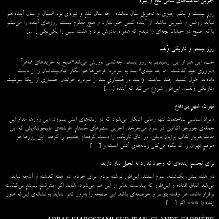
آخرین ساعت‌های سالی تلخ و تیره
روزِ بیست و یکم. چیزی به تحویل سال نمانده. چه سال تلخ و تیره‌ای بود امسال و سال آینده هم
شاید روشن و شیرین نباشد. از آینده کسی خبر ندارد و هیچ معلوم نیست روزهای آینده را می‌بینیم
یا نه. صبح در خیابان بچه‌ای را دیدم که همراه مادرش بود و هفت سین را یکی‌یکی […]
روز بیستم و تاریکی وُلف
خب، این هم از این. رسیدیم به روز بیستم. چه‌کسی باورش می‌شد؟صبح به خریدهای ظاهراً
ضروری عید گذشت. اما چه عیدی؟ بعد به سردرد. قرص‌ها هم انگار خاصیت‌شان را از دست
داده‌اند. طول کشید. چند ساعت. و بعد در هُشیاریِ بعد از سردرد خواندن جُستاری از ربکا سولنیت.
«تاریکی وُلف». این‌طور شروع می‌‌کند که آینده […]
تهران، شهرِ بی‌دفاع
«ایراد اساسیِ ساختمان تنها زمانی آشکار می‌شود که در زبانه‌‌های آتش بسوزد.»این روزها مدام این
جمله‌ی جورجو آگامبن در سرم می‌چرخد. آخرین سطرهای جُستارِ «فرشته‌ی مالیخولیا»یش که این
مدت هربار کتاب برایان دیلن، در اتاق تاریک، را دست گرفته‌ام چشمم را گرفته. این روزها هر
طرفِ تهران را که نگاه می‌کنی زبانه‌های آتش است و […]
برای تجسمِ آینده‌ای که وجود ندارد به تخیل نیاز دارید
دو هفته پیش، یک‌شنبه، سوم اسفند، این‌طور نوشته بودم. برای خودم. دو هفته گذشته و آن‌چه نباید
می‌شد اتفاق افتاده و این‌طور که پیداست بدتر از این هم می‌شود. شاید اگر اینترانتِ نیم‌بندِ بی‌کیفیت
برقرار باشد، هر وقت بتوانم و حوصله‌ای باشد این صفحه را به‌روز کنم. شاید به نشانه‌ی این‌که هنوز
زنده‌ام! *** اگر […]