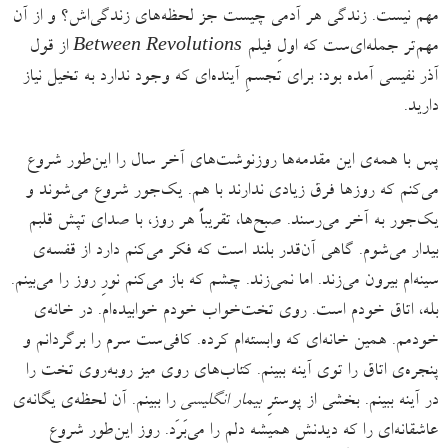
مهم نیست. زندگی هر آدمی چیست جز لحظه‌های زندگی‌اش؟ و از آن
مهم‌تر جمله‌ای‌ست که اولِ فیلم
Between Revolutions
از قول
آذر نفیسی آمده بود: برای تجسمِ آینده‌ای که وجود ندارد به تخیل نیاز
دارید.
پس با همه‌ی این مقدمه‌ها روزنوشت‌های آخر سال را این‌طور شروع
می‌کنم که روزها فرق زیادی ندارند با هم. یک‌جور شروع می‌شوند و
یک‌جور به آخر می‌رسند. صبح‌ها، تقریباً هر روز، با صدای تپش قلبم
بیدار می‌شوم. گاهی آن‌قدر بلند است که فکر می‌کنم دارد از قفسه‌ی
سینه‌ام بیرون می‌زند. اما نمی‌زند. چشم که باز می‌کنم نورِ روز را می‌بینم.
بله، اتاق خودم است. روی تخت‌خواب خودم خوابیده‌ام. در خانه‌ی
خودمم. همین خانه‌ای که وابسته‌ام کرده. کافی‌ست سرم را برگردانم و
پنجره‌ی اتاق را توی آینه ببینم. کتاب‌های روی میز روبه‌روی تخت را
در آینه ببینم. بخشی از پوسترِ
بیمار انگلیسی
را ببینم. آن لحظه‌ی یگانه‌ی
عاشقانه‌ای را که دیدنش همیشه دلم را می‌بَرَد. روز این‌طور شروع