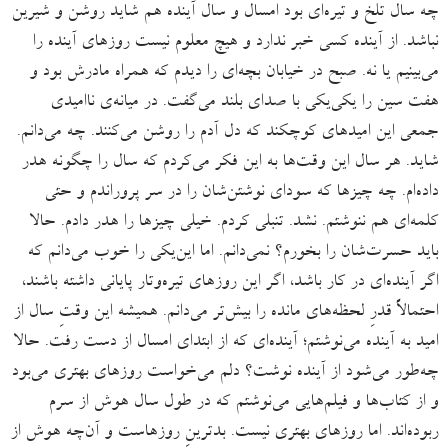
چه سال تلخ و تیره‌ای بود امسال و سال آینده هم شاید روشن و شیرین
نباشد. از آینده کسی خبر ندارد و هیچ معلوم نیست روزهای آینده را
می‌بینیم یا نه. صبح در خیابان بچه‌ای را دیدم که همراه مادرش بود و
هفت سین را یکی‌یکی با صدای بلند می‌گفت. در میانه‌ی ناامیدی
جمعی این امیدهای کوچکند که دل آدم را روشن می‌‌کنند. چه می‌دانم.
شاید. هر سال این وقت‌ها به این فکر می‌کردم که سال را چگونه هدر
داده‌ام. چه چیزها که سودای نوشتن‌شان را در سر پروراندم و حتی
کلمه‌ای هم ننوشتم. نشد. تنبلی کردم. خیلی چیزها را هدر دادم. حالا
باید حسرت‌شان را بخورم؟ نمی‌دانم. اما این‌یکی را خوب می‌دانم که
اگر آینده‌ای در کار باشد، اگر این روزهای تیره‌وتار پایانی داشته باشند،
احتمالاً قدرِ لحظه‌های مانده را بیش‌تر می‌دانم. همیشه این وقتِ سال از
امید به آینده می‌نوشتم؛ آینده‌ای که از ابتدای امسال از دست رفت. حالا
چه‌طور می‌شود از آینده نوشت؟ دلم می‌خواست روزهای بهتری می‌بود
و از کتاب‌ها و فیلم‌هایی می‌نوشتم که در طول سال هوش از سرم
ربوده‌اند. اما روزهای بهتری نیست. بدترینِ روزهاست و آن‌چه هوش از