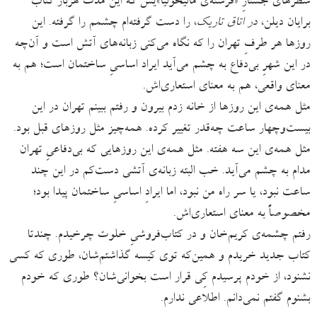
سطرهای جُستارِ «فرشته‌ی مالیخولیا»یش که این مدت هربار کتاب
برایان دیلن،
در اتاق تاریک
، را دست گرفته‌ام چشمم را گرفته. این
روزها هر طرفِ تهران را که نگاه می‌کنی زبانه‌های آتش است و آن‌چه
در این شهرِ بی‌دفاع به چشم می‌آید ایراد اساسیِ ساختمان است؛ هم به
معنای واقعی، هم به معنای استعاری‌اش.
مثل همه‌ی این روزها از خانه زدم بیرون و رفتم ببینم تهران در این
بیست‌وچهار ساعت چه‌قدر تغییر کرده. همه‌چیز مثل روزهای قبل بود.
مثل همه‌ی این سه هفته. مثل همه‌ی این روزهایی که بی‌دفاعیِ تهران
مدام به چشم می‌آید. خب البته زبانه‌ی آتشی دست‌کم در این چند
ساعت نبود، یا سر راه من نبود، اما ایرادِ اساسیِ ساختمان‌ پیدا بود؛
مخصوصاً به معنای استعاری‌اش.
رفتم چشمه‌ی کریم‌خان و در کتاب‌فروشیِ خلوت چرخیدم. چندتا
کتاب جدید خریدم و همین‌که توی کیسه گذاشتم‌شان، طوری که کسی
نشنود، از خودم پرسیدم کِی قرار است بخوانی‌شان؟ طوری که خودم
بشنوم گفتم نمی‌دانم. اطلاعی ندارم.