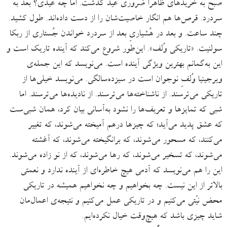
صبح به خریدهای ظاهراً ضروری عید گذشت. اما چه عیدی؟ بعد به
سردرد. قرص‌ها هم انگار خاصیت‌شان را از دست داده‌اند. طول کشید.
چند ساعت. و بعد در هُشیاریِ بعد از سردرد خواندن جُستاری از ربکا
سولنیت. «تاریکی وُلف». این‌طور شروع می‌‌کند که آینده تاریک است و
این به‌گمانم بهترین ویژگی آینده است. می‌نویسد که این جمله‌ی
ویرجینیا وُلفِ نوجوان است در سیزده‌سالگی. می‌نویسد خیلی‌ها از
تاریکی می‌ترسند. از ناشناخته‌ها می‌ترسند. از نادیده‌ها می‌ترسند. اما
شبی که تمایزها و تعریف‌ها را نشود به‌آسانی بیان کرد، همان شبی‌ست
که عشق پدید می‌آید؛ که چیزها درهم آمیخته می‌شوند، که تغییر
می‌کنند، که مسحور می‌شوند، که برانگیخته می‌شوند، که آغشته
می‌شوند، که تسخیر می‌شوند، که رها می‌شوند، که از نو زاده می‌شوند.
این را هم می‌نویسد که آدمی هیچ خاطره‌ای از آینده ندارد و نعمتی
بالاتر از این نیست. چه بخواهیم و چه نخواهیم همیشه در تاریکی
محض نیّتی می‌کنیم و در تاریکی عمل می‌کنیم و نتیجه‌ی اعمال‌مان
شاید چیزی باشد که هیچ‌وقت خیال نکرده‌ایم.