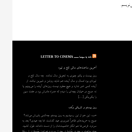
‌نویسم.
نامه به سینما ـــــ LETTER TO CINEMA
آخرین ساعت‌های سالی تلخ و تیره
روزِ بیست و یکم. چیزی به تحویل سال نمانده. چه سال تلخ و
تیره‌ای بود امسال و سال آینده هم شاید روشن و شیرین نباشد. از
آینده کسی خبر ندارد و هیچ معلوم نیست روزهای آینده را می‌بینیم یا
نه. صبح در خیابان بچه‌ای را دیدم که همراه مادرش بود و هفت سین
را یکی‌یکی […]
روز بیستم و تاریکی وُلف
خب، این هم از این. رسیدیم به روز بیستم. چه‌کسی باورش می‌شد؟
صبح به خریدهای ظاهراً ضروری عید گذشت. اما چه عیدی؟ بعد به
سردرد. قرص‌ها هم انگار خاصیت‌شان را از دست داده‌اند. طول کشید.
چند ساعت. و بعد در هُشیاریِ بعد از سردرد خواندن جُستاری از ربکا