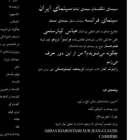
سینمای ایران
ترجمه‌ها
سینمای انگلستان
سینمای ایتالیا
تک‌چهره
سینمای فرانسه
سینمای مستند
سینمای مستقل
تک‌قاب
چگونه می‌شنویدم
عباس کیارستمی
صفی یزدانیان
شاهرخ مسکوب
شعر
داستان خانوادگی
فرانسوآ تروفو
علی حاتمی
عکاس دوره‌های عکاسی‌نشده
فیلم کوتاه
در فاصله‌ی دو س
فیلم‌جستار
ناداستان
موج نو سینمای فرانسه
روزنوشت‌های آخ
چگونه می‌شنویدم؟ من از این دور حرف
سینمای ایران
می‌زنم
شعر
ژان‌لوک گدار
کریشتف کیشلوفسکی
کتاب خواندن
کپی برابر اصل
فیلم جُستار
قاب‌ها
کلمه‌ها و تصویره
نوشته‌های تازه
کلمه‌ها و کاغذها
آخرین ساعت‌های سالی تلخ و تیره
گفت‌وگو
روز بیستم و تاریکی وُلف
مرور فیلم
تهران، شهرِ بی‌دفاع
مقاله‌
برای تجسمِ آینده‌ای که وجود ندارد به تخیل نیاز دارید
نقد
ABBAS KIAROSTAMI SUR JEAN-CLAUDE
یادداشت‌های روزا
CARRIÈRE