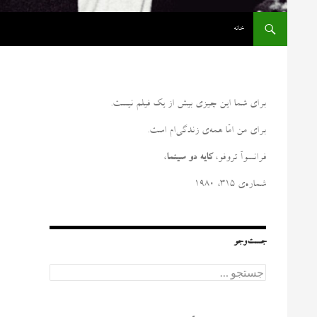
رفتن به نوشته‌ها
خانه
برای شما این چیزی بیش از یک فیلم نیست
.
برای من امّا همه‌ی زندگی‌ام است
.
فرانسوآ تروفو،
کایه دو سینما
،
شماره‌ی ۳۱۵، ۱۹۸۰
جست‌وجو
ج
س
ت
ج