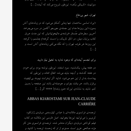
سولنیت. «تاریکی وُلف». این‌طور شروع می‌‌کند که آینده […]
تهران، شهرِ بی‌دفاع
«ایراد اساسیِ ساختمان تنها زمانی آشکار می‌شود که در زبانه‌‌های آتش
بسوزد.»این روزها مدام این جمله‌ی جورجو آگامبن در سرم می‌چرخد.
آخرین سطرهای جُستارِ «فرشته‌ی مالیخولیا»یش که این مدت هربار
کتاب برایان دیلن، در اتاق تاریک، را دست گرفته‌ام چشمم را گرفته.
این روزها هر طرفِ تهران را که نگاه می‌کنی زبانه‌های آتش است و
[…]
برای تجسمِ آینده‌ای که وجود ندارد به تخیل نیاز دارید
دو هفته پیش، یک‌شنبه، سوم اسفند، این‌طور نوشته بودم. برای خودم.
دو هفته گذشته و آن‌چه نباید می‌شد اتفاق افتاده و این‌طور که
پیداست بدتر از این هم می‌شود. شاید اگر اینترانتِ نیم‌بندِ بی‌کیفیت
برقرار باشد، هر وقت بتوانم و حوصله‌ای باشد این صفحه را به‌روز
کنم. شاید به نشانه‌ی این‌که هنوز زنده‌ام! *** اگر […]
ABBAS KIAROSTAMI SUR JEAN-CLAUDE
CARRIÈRE
ترجمه‌ی فرانسوی مکالمه‌ای با عباس کیارستمی درباره‌ی ژان‌کلود
کری‌یر را می‌توانید این‌جا بخوانید. اصل فارسی این مکالمه در کتاب
فیلم کوتاهی درباره‌ی دیگران منتشر شده. ترجمه‌ی فرانسوی متن کار
مژده صالحی عزیز است. ممنونم از او که زحمت ترجمه را کشید و