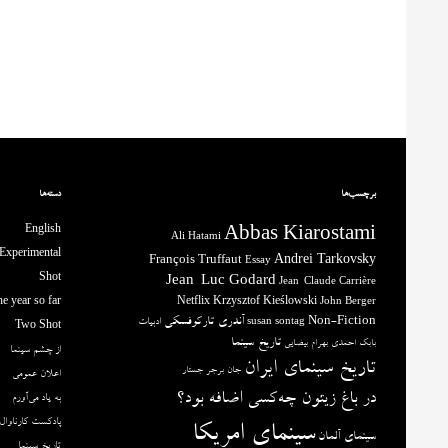
برچسب‌ها
دسته‌ها
English
Abbas Kiarostami
Ali Hatami
Experimental
François Truffaut
Andrei Tarkovsky
Essay
Shot
Jean-Luc Godard
Jean-Claude Carrière
e year so far
Netflix
Krzysztof Kieślowski
John Berger
آندری تارکوفسکی
Non-Fiction
ادبیات
susan sontag
Two Shot
تاریخ سینما
بابک احمدی
بهرام بیضایی
از چشم سینما
تاریخ سینمای ایران
جان برجر
جستار
اعلان عمومی
در باغ زیتون چه‌کسی اضافه بود؟
به یاد می‌آورم
پادکست کارناوال
سینمای امریکا
سینمای آلمان
تاریخ سینما