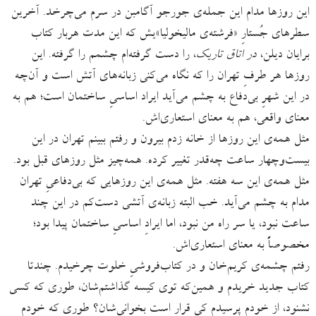
این روزها مدام این جمله‌ی جورجو آگامبن در سرم می‌چرخد. آخرین
سطرهای جُستارِ «فرشته‌ی مالیخولیا»یش که این مدت هربار کتاب
برایان دیلن،
در اتاق تاریک
، را دست گرفته‌ام چشمم را گرفته. این
روزها هر طرفِ تهران را که نگاه می‌کنی زبانه‌های آتش است و آن‌چه
در این شهرِ بی‌دفاع به چشم می‌آید ایراد اساسیِ ساختمان است؛ هم به
معنای واقعی، هم به معنای استعاری‌اش.
مثل همه‌ی این روزها از خانه زدم بیرون و رفتم ببینم تهران در این
بیست‌وچهار ساعت چه‌قدر تغییر کرده. همه‌چیز مثل روزهای قبل بود.
مثل همه‌ی این سه هفته. مثل همه‌ی این روزهایی که بی‌دفاعیِ تهران
مدام به چشم می‌آید. خب البته زبانه‌ی آتشی دست‌کم در این چند
ساعت نبود، یا سر راه من نبود، اما ایرادِ اساسیِ ساختمان‌ پیدا بود؛
مخصوصاً به معنای استعاری‌اش.
رفتم چشمه‌ی کریم‌خان و در کتاب‌فروشیِ خلوت چرخیدم. چندتا
کتاب جدید خریدم و همین‌که توی کیسه گذاشتم‌شان، طوری که کسی
نشنود، از خودم پرسیدم کِی قرار است بخوانی‌شان؟ طوری که خودم