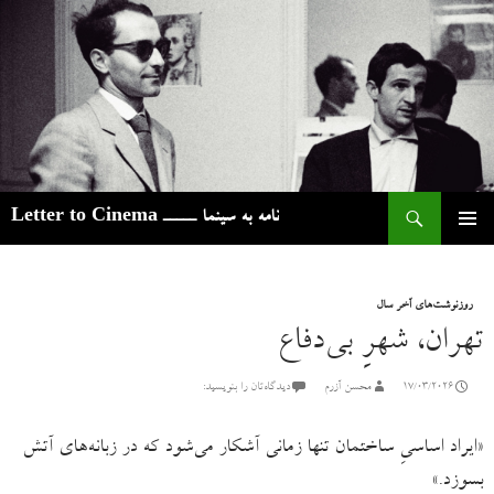
ج
نامه به سینما ـــــ Letter to Cinema
رفتن
فهرست
به
اصلی
نوشته‌ها
روزنوشت‌های آخر سال
تهران، شهرِ بی‌دفاع
17/03/2026
محسن آزرم
دیدگاه‌تان را بنویسید:
«ایراد اساسیِ ساختمان تنها زمانی آشکار می‌شود که در زبانه‌‌های آتش
بسوزد.»