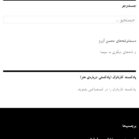
جست‌وجو
ج
س
ت
ج
و
دست‌نوشته‌های محسن آزرم
ب
ر
و نامه‌‌های دیگری به سینما
ا
ی
:
پادکست کارناوال (پادکستی درباره‌ی هنر)
پادکست کارناوال را در کست‌باکس بشنوید.
برچسب‌ها