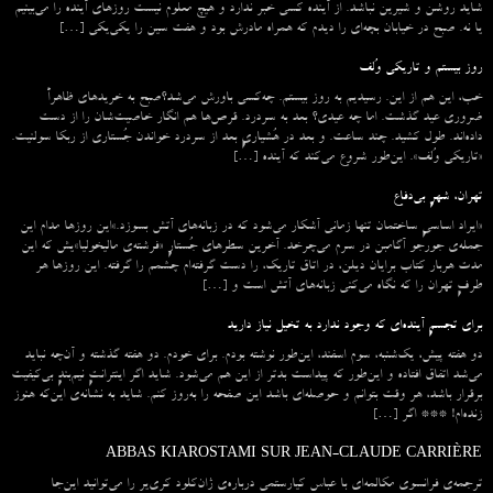
شاید روشن و شیرین نباشد. از آینده کسی خبر ندارد و هیچ معلوم نیست روزهای آینده را می‌بینیم
یا نه. صبح در خیابان بچه‌ای را دیدم که همراه مادرش بود و هفت سین را یکی‌یکی […]
روز بیستم و تاریکی وُلف
خب، این هم از این. رسیدیم به روز بیستم. چه‌کسی باورش می‌شد؟صبح به خریدهای ظاهراً
ضروری عید گذشت. اما چه عیدی؟ بعد به سردرد. قرص‌ها هم انگار خاصیت‌شان را از دست
داده‌اند. طول کشید. چند ساعت. و بعد در هُشیاریِ بعد از سردرد خواندن جُستاری از ربکا سولنیت.
«تاریکی وُلف». این‌طور شروع می‌‌کند که آینده […]
تهران، شهرِ بی‌دفاع
«ایراد اساسیِ ساختمان تنها زمانی آشکار می‌شود که در زبانه‌‌های آتش بسوزد.»این روزها مدام این
جمله‌ی جورجو آگامبن در سرم می‌چرخد. آخرین سطرهای جُستارِ «فرشته‌ی مالیخولیا»یش که این
مدت هربار کتاب برایان دیلن، در اتاق تاریک، را دست گرفته‌ام چشمم را گرفته. این روزها هر
طرفِ تهران را که نگاه می‌کنی زبانه‌های آتش است و […]
برای تجسمِ آینده‌ای که وجود ندارد به تخیل نیاز دارید
دو هفته پیش، یک‌شنبه، سوم اسفند، این‌طور نوشته بودم. برای خودم. دو هفته گذشته و آن‌چه نباید
می‌شد اتفاق افتاده و این‌طور که پیداست بدتر از این هم می‌شود. شاید اگر اینترانتِ نیم‌بندِ بی‌کیفیت
برقرار باشد، هر وقت بتوانم و حوصله‌ای باشد این صفحه را به‌روز کنم. شاید به نشانه‌ی این‌که هنوز
زنده‌ام! *** اگر […]
ABBAS KIAROSTAMI SUR JEAN-CLAUDE CARRIÈRE
ترجمه‌ی فرانسوی مکالمه‌ای با عباس کیارستمی درباره‌ی ژان‌کلود کری‌یر را می‌توانید این‌جا