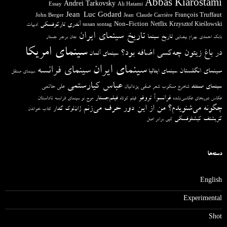
Abbas Kiarostami
Andrei Tarkovsky
Essay
Ali Hatami
Jean-Luc Godard
François Truffaut
John Berger
Jean-Claude Carrière
آندری تارکوفسکی
Non-Fiction
Krzysztof Kieślowski
Netflix
ادبیات
susan sontag
تاریخ سینمای ایران
تاریخ سینما
بابک احمدی
بهرام بیضایی
جان برجر
جستار
سینمای امریکا
در باغ زیتون چه‌کسی اضافه بود؟
سینمای آلمان
سینمای ایران
سینمای فرانسه
سینمای انگلستان
سینمای ایتالیا
سینمای مستقل
عباس کیارستمی
سینمای مستند
صفی یزدانیان
علی حاتمی
شاهرخ مسکوب
شعر
فرانسوآ تروفو
فیلم‌جستار
ناداستان
عکاس دوره‌های عکاسی‌نشده
فیلم کوتاه
موج نو سینمای فرانسه
چگونه می‌شنویدم؟ من از این دور حرف می‌زنم
ژان‌لوک گدار
کتاب خواندن
کریشتف کیشلوفسکی
کپی برابر اصل
دسته‌ها
English
Experimental
Shot