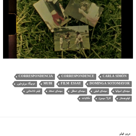
CORRESPONDENCIA
CORRESPONDENCE
CARLA SIMÓN
DOMINGA SOTOMAYOR
FILM-ESSAY
MUBI
دومینگا سوتومایور
سینمای اسپانیا
سینمای شیلی
سینمای مستقل
سینمای مستند
فیلم ناداستانی
فیلم‌جستار
کارلا سیمون
مکاتبات
مرور فیلم