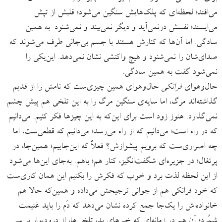
می‌افتد؛ لحظه‌ای که پلک‌هایش سنگین می‌شود؛ قلبش از تپش
می‌ایستد؛ نفسش درنمی‌آید و دیگر نمی‌بیند و نمی‌شنود. به همین
سادگی. اما آن‌ها که کنارش هستند با جسم بی‌جانی طرف می‌شوند که
صدای‌شان را نمی‌شنود و هیچ واکنشی نشان نمی‌دهد. این‌یکی را
نمی‌شود گفت به همین سادگی.
حال‌وهوای
فرانکی
حال‌وهوای همین چیزی‌ست که نامش را از قدیم
گذاشته‌اند مرگ، اما سایه‌ی سنگین مرگ را به این تلخی هم پیش چشم
نمی‌گذارد. هنوز زود است برای این‌که به این چیزها فکر کنیم. می‌دانیم
که در راه است؛ می‌دانیم که از راه می‌رسد؛ می‌دانیم که قطعی‌ست، اما
چه اصراری‌ست که برویم پیشوازش؟ فعلاً که این‌جاییم؛ همین‌جا، در
پرتغال؛ در جزیره‌ای شگفت‌انگیز، کنار هم؛ باهم. به‌جای این‌ها می‌شود
از این لحظه لذت برد و خوب که فکرش را بکنیم این همان کاری‌ست
که خود فرانکی هم از جوانی ترجیحش می‌داده و همین‌که حالا هم
خانواده‌اش را یک‌جا جمع کرده نشان می‌دهد که دَم را باید غنیمت
شمُرد؛ آن هم در زمانه‌ای که خبرهای بد، تلخی‌ها، از درودیوار بر سر