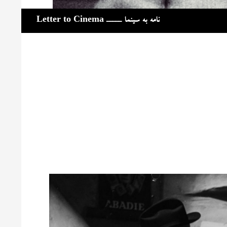
جست‌وجو
نامه به سینما ـــــ Letter to Cinema