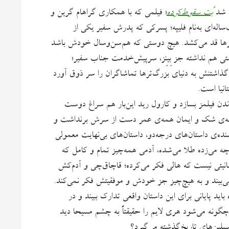
ش شد
بُت سقوط‌کرده
؛ فیلمی که با همکاری گراهام گرین و
ساله‌ای به‌نام فلیپه؛ پسرکی که پدرش سفیر یکی از
‌ترها قد می‌کشد. هیچ دوستی که هم‌سن‌وسال خودش باشد
ستی هم نداشته جز بِینِز، سرپیش‌خدمت جناب سفیر؛
 گذاشتنش به دنیای بزرگ‌ترها تماشاگران را سر ذوق آورد
انیا است.
دن فیلمز بسازد و کارول رید این‌بار هم سراغ دوست
سأله‌ی شک و ایمان همه‌ی عمر دست از سرش برنداشت و
نویسنده‌ی داستان‌های درجه‌دو، داستان‌های بی‌نهایت معمولی
 می‌زده طلا می‌شده، آدمی همه‌چیز تمام و کامل که
نیتی نیست که هالی فکر می‌کرده؛ قاچاق‌چی و آدم‌کش
‌بیند و به هیچ‌چیز جز خودش و موفقیتش فکر نمی‌کند.
باید پایانی برای این داستان واقعی تدارک ببیند و در
چگونه می‌شود هری لایم را حقیقتاً به چشم مسیحا دید
سیلین‌های تاریخ‌گذشته می‌گیرد؟