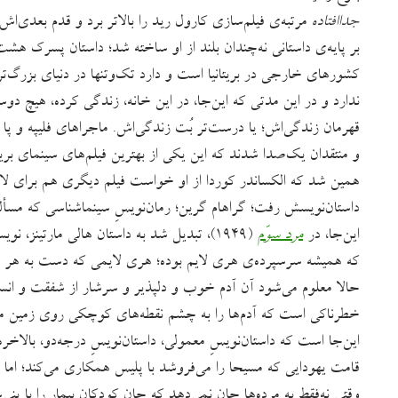
جداافتاده
مرتبه‌ی فیلم‌سازی کارول رید را بالاتر برد و قدم‌ بعدی‌ا
بر پایه‌ی داستانی نه‌چندان بلند از او ساخته شد؛ داستان پسرک هشت‌
کشورهای خارجی در بریتانیا است و دارد تک‌وتنها در دنیای بزرگ
ندارد و در این مدتی که این‌جا، در این خانه، زندگی کرده، هیچ دو
قهرمان زندگی‌اش؛ یا درست‌تر بُت زندگی‌اش. ماجراهای فلیپه و پا
و منتقدان یک‌صدا شدند که این یکی از بهترین فیلم‌های سینمای بریت
همین شد که الکساندر کوردا از او خواست فیلم دیگری هم برای لان
داستان‌نویسش رفت؛ گراهام گرین؛ رمان‌نویسِ سینماشناسی که م
این‌جا، در
مرد سوّم
(۱۹۴۹)، تبدیل شد به داستان هالی مارتینز، 
که همیشه سرسپرده‌ی هری لایم بوده؛ هری لایمی که دست به هر چه
حالا معلوم می‌شود آن آدم خوب و دلپذیر و سرشار از شفقت و انسا
خطرناکی است که آدم‌ها را به چشم نقطه‌های کوچکی روی زمین می
این‌جا است که داستان‌نویسِ معمولی، داستان‌نویسِ درجه‌دو، بالاخره 
قامت یهودایی که مسیحا را می‌فروشد با پلیس همکاری می‌کند؛ اما 
وقتی نه‌فقط به مرده‌ها جان نمی‌دهد که جان کودکان بیمار را با پنی‌