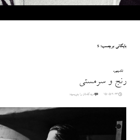
بایگانی برچسب: s
تک‌چهره
رنج و سرمستی
15/05/2023
دیدگاه‌تان را بنویسید: