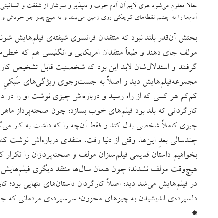
حالا معلوم می‌شود هری لایم آن آدم خوب و دلپذیر و سرشار از شفقت و انسانیت
آدم‌ها را به چشم نقطه‌های کوچکی روی زمین می‌بیند و به هیچ‌چیز جز خودش و م
بختش آن‌قدر بلند نبود که منتقدان فرانسوی‌ شیفته‌ی فیلم‌هایش شوند و
مولف جای دهند و طبعاً منتقدان امریکایی و انگلیسی هم که خطی‌مش
گرفتند و استدلال‌شان لابد این بود که شخصتیت قابل تشخیص کارگر
مجموعه‌فیلم‌هایش دید و اصلاً به جست‌وجوی ویژگی‌های سَبکیِ مع
کم‌کم هر کسی که از راه رسید و درباره‌اش چیزی نوشت او را در دس
کارگردانی که بلد بود فیلم‌های خوب بسازد؛ چون صحنه‌پرداز ماهر
چیزی کاملاً شخصی بدل کند و فقط آن‌چه را که داشت به کار می‌
چندسالی بعدِ این‌ها، وقتی از دنیا رفت، منتقدی درباره‌اش نوشت که ب
بخواهیم داستان قدیمی فیلم‌سازان مولف و صحنه‌پردازان را تکرار کن
هیچ‌وقت مولف نشدند؛ چون همان سال‌ها منتقد دیگری فیلم‌هایش 
در فیلم‌هایش می‌شد دید؛ اصلاً کارگردان داستان‌های تنهایی بود؛ ک
دلسپرده‌ی اندیشیدن به چیزهای محزون؛ سرسپرده‌ی مردمانی که جام
*