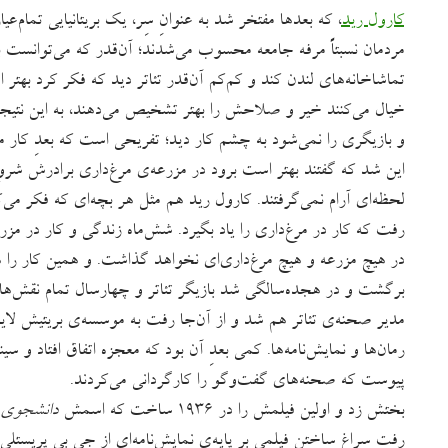
کارول رید
، که بعدها مفتخر شد به عنوانِ سِر، یک بریتانیایی تمام‌عیا
مردمان نسبتاً مرفه جامعه محسوب می‌شدند؛ آن‌قدر که می‌توانست 
تماشاخانه‌های لندن کند و کم‌کم آن‌قدر تئاتر دید که فکر کرد بهتر 
خیال می‌کنند خیر و صلاحش را بهتر تشخیص می‌دهند، به این نتیج
و بازیگری را نمی‌شود به چشم کار دید؛ تفریحی است که بعدِ کار
این شد که گفتند بهتر است برود در مزرعه‌ی مرغ‌داری برادرش شروع
لحظه‌ای آرام نمی‌گرفتند. کارول رید هم مثل هر بچه‌ای که فکر می‌
رفت که کار در مرغ‌داری را یاد بگیرد. شش‌ماه زندگی و کار در مز
در هیچ مزرعه و هیچ مرغ‌داری‌ای نخواهد گذاشت. و همین کار را 
برگشت و در هجده‌سالگی شد بازیگر تئاتر و چهارسال تمام نقش‌های 
مدیر صحنه‌ی تئاتر هم شد و از آن‌جا رفت به موسسه‌ی بریتیش لاین 
رمان‌ها و نمایش‌نامه‌ها. کمی بعدِ آن بود که معجزه اتفاق افتاد 
پیوست که صحنه‌های گفت‌وگو را کارگردانی می‌کردند.
بختش زد و اولین فیلمش را در ۱۹۳۶ ساخت که اسمش
دانشجوی د
رفت سراغ ساختن فیلمی بر پایه‌ی نمایش‌نامه‌ای از جی بی پریست