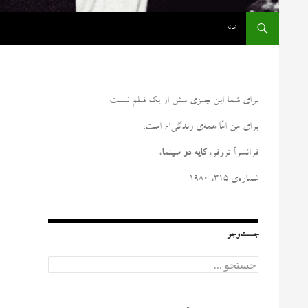
رفتن به نوشته‌ها
خانه
برای شما این چیزی بیش از یک فیلم نیست
.
برای من امّا همه‌ی زندگی‌ام است
.
فرانسوآ تروفو،
کایه دو سینما
،
شماره‌ی ۳۱۵، ۱۹۸۰
جست‌وجو
ج
س
ت
ج