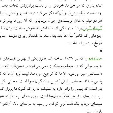
شد؛ پدری که می‌خواهد خودش را از دست برادرزنش نجات دهد و 
بوده است. فیلم بیش‌تر از آن‌‌که فکر می‌کرد دیده شد و راهش را برا
هر دو فیلم به‌مذاق نویسنده‌ی جوان بریتانیایی که آن روزها بیش‌تر
گراهام گرین
بود که در یکی از نقدهایش به خوش‌ساخت بودن فیلم‌ه
چیزهایی که ظاهراً سال‌ها بعد بدل شد به مقدماتی برای دوستی سالی
تاریخ سینما را ساختند.
*
جداافتاده
را که در ۱۹۴۷ ساخته شد هنوز یکی از بهترین فیلم
به‌اسم جانی که در حمله به بانک زخمی می‌شود و همین‌طور که با 
دشمنانش سبز می‌شود؛ آن‌ها که ترجیح می‌دهند نبینندش؛ آن‌ها که ت
پلیس بدهند. حساب یارش کتیلین از دیگران سوا است؛ محبتی اگر د
یار است که پلیس را وامی‌دارد به شلیک؛ به این‌که گلوله‌ها پروا
برسانند. جای یار هم قطعاً همان‌جا است؛ روی همان برف‌ها که خون
سینمای بریتانیا یک‌دفعه اوج گرفت و رسید به مرتبه‌ای بالا؛ آن‌قدر
بلوغ رسید.