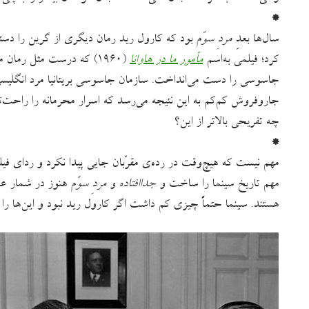
*
سال‌ها بعدِ
مردِ سوّم
بود که کارول رید رمان دیگری از گرین را دست
کرد؛ فیلمی به‌اسم
مأمور ما در هاوانا
(۱۹۶۰) که درست مثل رما
جاسوسی را دست می‌انداخت. سازمان جاسوسی بریتانیا مرد انگلیسی‌
جاروفروش کم‌کم به این نتیجه می‌رسد که اسرار محرمانه را راح
چه تفریحی بالاتر از این؟
*
مهم نیست که هیچ‌وقت در رده‌ی مقرّبان جایی پیدا نکرد و ردای فیل
مهم تاریخ سینما را ساخت و
جداافتاده
و
مردِ سوّم
هنوز در شمار عظی
هستند. سینما حتماً چیزی کم داشت اگر کارول رید نبود و این‌ها ر