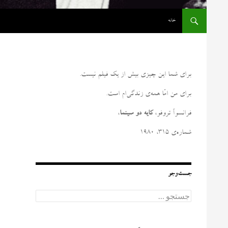
رفتن به نوشته‌ها
خانه
برای شما این چیزی بیش از یک فیلم نیست
.
برای من امّا همه‌ی زندگی‌ام است
.
فرانسوآ تروفو،
کایه دو سینما
،
شماره‌ی ۳۱۵، ۱۹۸۰
جست‌وجو
ج
س
ت
ج