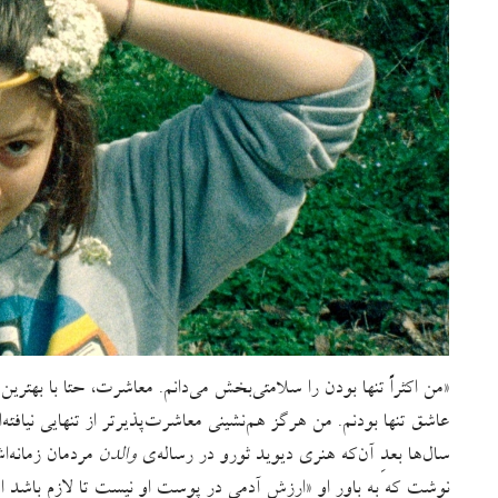
«من اکثراً تنها بودن را سلامتی‌بخش می‌دانم. معاشرت، حتا با بهتر
عاشق تنها بودنم. من هرگز هم‌نشینی معاشرت‌پذیرتر از تنهایی نیافته‌ام
سال‌ها بعدِ آ‌ن‌که هنری دیوید ثورو در رساله‌ی
والدن
مردمان زمانه‌
نوشت که به‌ باورِ او «ارزش آدمی در پوست او نیست تا لازم باشد او ر