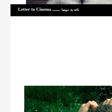
جست‌وجو
نامه به سینما ـــــ Letter to Cinema