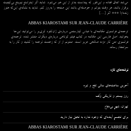
می‌شد اتفاق افتاده و این‌طور که پیداست بدتر از این هم می‌شود. شاید اگر اینترانتِ نیم‌بندِ بی‌کیفیت
برقرار باشد، هر وقت بتوانم و حوصله‌ای باشد این صفحه را به‌روز کنم. شاید به نشانه‌ی این‌که هنوز
زنده‌ام! *** اگر […]
ABBAS KIAROSTAMI SUR JEAN-CLAUDE CARRIÈRE
ترجمه‌ی فرانسوی مکالمه‌ای با عباس کیارستمی درباره‌ی ژان‌کلود کری‌یر را می‌توانید این‌جا
بخوانید. اصل فارسی این مکالمه در کتاب فیلم کوتاهی درباره‌ی دیگران منتشر شده. ترجمه‌ی
فرانسوی متن کار مژده صالحی عزیز است. ممنونم از او که زحمت ترجمه را کشید و کار را به
سرانجام رساند.
نوشته‌های تازه
آخرین ساعت‌های سالی تلخ و تیره
روز بیستم و تاریکی وُلف
تهران، شهرِ بی‌دفاع
برای تجسمِ آینده‌ای که وجود ندارد به تخیل نیاز دارید
ABBAS KIAROSTAMI SUR JEAN-CLAUDE CARRIÈRE