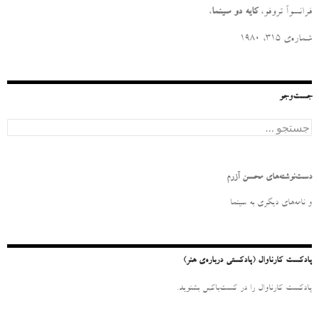
فرانسوآ تروفو،
کایه دو سینما
،
شماره‌ی ۳۱۵، ۱۹۸۰
جست‌وجو
ج
س
ت
ج
و
دست‌نوشته‌های محسن آزرم
ب
ر
و نامه‌‌های دیگری به سینما
ا
ی
:
پادکست کارناوال (پادکستی درباره‌ی هنر)
پادکست کارناوال را در کست‌باکس بشنوید.