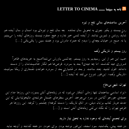
نامه به سینما ـــــ LETTER TO CINEMA
آخرین ساعت‌های سالی تلخ و تیره
روزِ بیست و یکم. چیزی به تحویل سال نمانده. چه سال تلخ و تیره‌ای بود امسال و سال آینده هم
شاید روشن و شیرین نباشد. از آینده کسی خبر ندارد و هیچ معلوم نیست روزهای آینده را می‌بینیم
یا نه. صبح در خیابان بچه‌ای را دیدم که همراه مادرش بود و هفت سین را یکی‌یکی […]
روز بیستم و تاریکی وُلف
خب، این هم از این. رسیدیم به روز بیستم. چه‌کسی باورش می‌شد؟صبح به خریدهای ظاهراً
ضروری عید گذشت. اما چه عیدی؟ بعد به سردرد. قرص‌ها هم انگار خاصیت‌شان را از دست
داده‌اند. طول کشید. چند ساعت. و بعد در هُشیاریِ بعد از سردرد خواندن جُستاری از ربکا سولنیت.
«تاریکی وُلف». این‌طور شروع می‌‌کند که آینده […]
تهران، شهرِ بی‌دفاع
«ایراد اساسیِ ساختمان تنها زمانی آشکار می‌شود که در زبانه‌‌های آتش بسوزد.»این روزها مدام این
جمله‌ی جورجو آگامبن در سرم می‌چرخد. آخرین سطرهای جُستارِ «فرشته‌ی مالیخولیا»یش که این
مدت هربار کتاب برایان دیلن، در اتاق تاریک، را دست گرفته‌ام چشمم را گرفته. این روزها هر
طرفِ تهران را که نگاه می‌کنی زبانه‌های آتش است و […]
برای تجسمِ آینده‌ای که وجود ندارد به تخیل نیاز دارید
دو هفته پیش، یک‌شنبه، سوم اسفند، این‌طور نوشته بودم. برای خودم. دو هفته گذشته و آن‌چه نباید