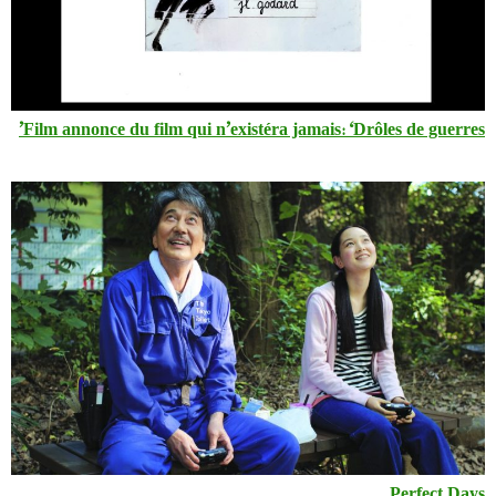
Film annonce du film qui n’existéra jamais: ‘Drôles de guerres’