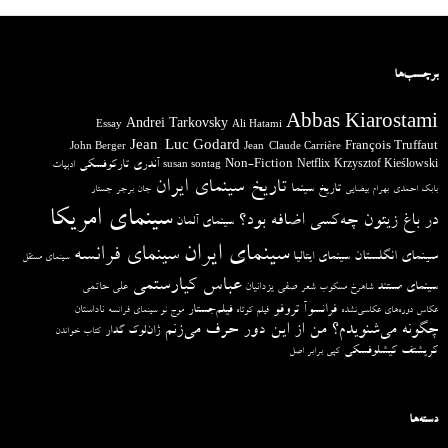
برچسب‌ها
Abbas Kiarostami
Andrei Tarkovsky
Essay
Ali Hatami
Jean-Luc Godard
François Truffaut
John Berger
Jean-Claude Carrière
آندری تارکوفسکی
Non-Fiction
Krzysztof Kieślowski
Netflix
ادبیات
susan sontag
تاریخ سینمای ایران
تاریخ سینما
بابک احمدی
بهرام بیضایی
جان برجر
جستار
سینمای امریکا
در باغ زیتون چه‌کسی اضافه بود؟
سینمای آلمان
سینمای ایران
سینمای فرانسه
سینمای انگلستان
سینمای ایتالیا
سینمای مستقل
عباس کیارستمی
سینمای مستند
صفی یزدانیان
علی حاتمی
شاهرخ مسکوب
شعر
فرانسوآ تروفو
فیلم‌جستار
ناداستان
عکاس دوره‌های عکاسی‌نشده
فیلم کوتاه
موج نو سینمای فرانسه
چگونه می‌شنویدم؟ من از این دور حرف می‌زنم
ژان‌لوک گدار
کتاب خواندن
کریشتف کیشلوفسکی
کپی برابر اصل
دسته‌ها