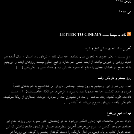
ژوئن 2018
می 2018
نامه به سینما ـــــ LETTER TO CINEMA
آخرین ساعت‌های سالی تلخ و تیره
روزِ بیست و یکم. چیزی به تحویل سال نمانده. چه سال تلخ و تیره‌ای بود امسال و سال آینده هم
شاید روشن و شیرین نباشد. از آینده کسی خبر ندارد و هیچ معلوم نیست روزهای آینده را می‌بینیم
یا نه. صبح در خیابان بچه‌ای را دیدم که همراه مادرش بود و هفت سین را یکی‌یکی […]
روز بیستم و تاریکی وُلف
خب، این هم از این. رسیدیم به روز بیستم. چه‌کسی باورش می‌شد؟صبح به خریدهای ظاهراً
ضروری عید گذشت. اما چه عیدی؟ بعد به سردرد. قرص‌ها هم انگار خاصیت‌شان را از دست
داده‌اند. طول کشید. چند ساعت. و بعد در هُشیاریِ بعد از سردرد خواندن جُستاری از ربکا سولنیت.
«تاریکی وُلف». این‌طور شروع می‌‌کند که آینده […]
تهران، شهرِ بی‌دفاع
«ایراد اساسیِ ساختمان تنها زمانی آشکار می‌شود که در زبانه‌‌های آتش بسوزد.»این روزها مدام این
جمله‌ی جورجو آگامبن در سرم می‌چرخد. آخرین سطرهای جُستارِ «فرشته‌ی مالیخولیا»یش که این
مدت هربار کتاب برایان دیلن، در اتاق تاریک، را دست گرفته‌ام چشمم را گرفته. این روزها هر