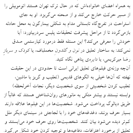
به همراه اعضای خانواده‌اش که در حال ترک تهران هستند اتوموبیلی را
از مسیر حرکت خارج می‌کند و از صحنه می‌گریزد. او به جای
استراحت در تفرج‌گاه تابستانی مدام به شکلی بیمارگون به محل حادثه
بازمی‌گردد تا از مراحل پیشرفت تحقیقات پلیس سردربیاورد: آیا
خودش را معرفی می‌کند؟ این مسئله فقط درمورد کیارستمی صدق
نمی‌کند: به ساختار تعلیق در
نون و گلدونِ
مخملباف، یا
کودک و سرباز
رضا میرکریمی، یا
دایره‌
ی پناهی نگاه کنید.
آن‌چه وزنه‌ی فیلم‌های تعلیق ایرانی است تا حدودی در این حقیقت
نهفته که آن‌ها خیلی به الگوهای قدیمی (تعقیب و گریز با ماشین،
تعقیب کردن شخصیتی از سوی شخصیت دیگر، نجات آخرلحظه)
وابسته نیستند و بیشتر متکی به مانورهای روان‌شناختی هستند که غالباً از
طریق دیالوگ پرداخت می‌شود. شخصیت‌ها در این فیلم‌ها علاقه دارند
بسیار حرف بزنند، دغدغه‌های خود را با لجاجتی در سینمای دیگر ملل
کم‌تر دیده می‌شود بیان کنند. شخصیت‌ها روی حرف خود می‌ایستند و
تعلیق از برخورد اعترافات، دفاعیه‌ها و توجیه کردن خود شکل می‌گیرد.