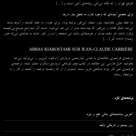
طرفِ تهران را که نگاه می‌کنی زبانه‌های آتش است و […]
برای تجسمِ آینده‌ای که وجود ندارد به تخیل نیاز دارید
دو هفته پیش، یک‌شنبه، سوم اسفند، این‌طور نوشته بودم. برای خودم. دو هفته گذشته و آن‌چه نباید
می‌شد اتفاق افتاده و این‌طور که پیداست بدتر از این هم می‌شود. شاید اگر اینترانتِ نیم‌بندِ بی‌کیفیت
برقرار باشد، هر وقت بتوانم و حوصله‌ای باشد این صفحه را به‌روز کنم. شاید به نشانه‌ی این‌که هنوز
زنده‌ام! *** اگر […]
ABBAS KIAROSTAMI SUR JEAN-CLAUDE CARRIÈRE
ترجمه‌ی فرانسوی مکالمه‌ای با عباس کیارستمی درباره‌ی ژان‌کلود کری‌یر را می‌توانید این‌جا
بخوانید. اصل فارسی این مکالمه در کتاب فیلم کوتاهی درباره‌ی دیگران منتشر شده. ترجمه‌ی
فرانسوی متن کار مژده صالحی عزیز است. ممنونم از او که زحمت ترجمه را کشید و کار را به
سرانجام رساند.
نوشته‌های تازه
آخرین ساعت‌های سالی تلخ و تیره
روز بیستم و تاریکی وُلف