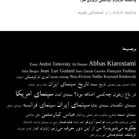
پادکست کارناوال (پادکستی درباره‌ی هنر)
پادکست کارناوال را در کست‌باکس بشنوید.
برچسب‌ها
Abbas Kiarostami
Andrei Tarkovsky
Essay
Ali Hatami
Jean-Luc Godard
François Truffaut
John Berger
Jean-Claude Carrière
آندری تارکوفسکی
Non-Fiction
Krzysztof Kieślowski
Netflix
ادبیات
susan sontag
تاریخ سینمای ایران
تاریخ سینما
بابک احمدی
بهرام بیضایی
جان برجر
جستار
سینمای امریکا
در باغ زیتون چه‌کسی اضافه بود؟
سینمای آلمان
سینمای ایران
سینمای فرانسه
سینمای انگلستان
سینمای ایتالیا
سینمای مستقل
عباس کیارستمی
سینمای مستند
صفی یزدانیان
علی حاتمی
شاهرخ مسکوب
شعر
فرانسوآ تروفو
فیلم‌جستار
ناداستان
عکاس دوره‌های عکاسی‌نشده
فیلم کوتاه
موج نو سینمای فرانسه
چگونه می‌شنویدم؟ من از این دور حرف می‌زنم
ژان‌لوک گدار
کتاب خواندن
کریشتف کیشلوفسکی
کپی برابر اصل