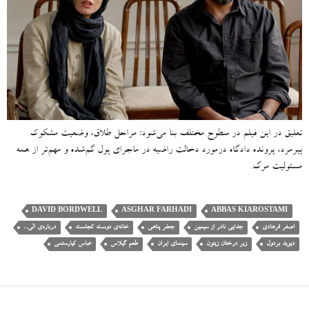
تعلیق در این فیلم در سطوح مختلف بنا می‌شود: مراحل طلاق، وضعیت مشکوک
پیرمرد، پرونده دادگاه درمورد دخالت راضیه در ماجرای پول گم‌شده و مهم‌تر از همه
مسئولیت مرگ.
DAVID BORDWELL
ASGHAR FARHADI
ABBAS KIAROSTAMI
اصغر فرهادی
جدایی نادر از سیمین
جعفر پناهی
خانه‌ی دوست کجاست
درباره‌ی الی...
دیوید بردول
زیر درختان زیتون
سینمای ایران
طعم گیلاس
عباس کیارستمی