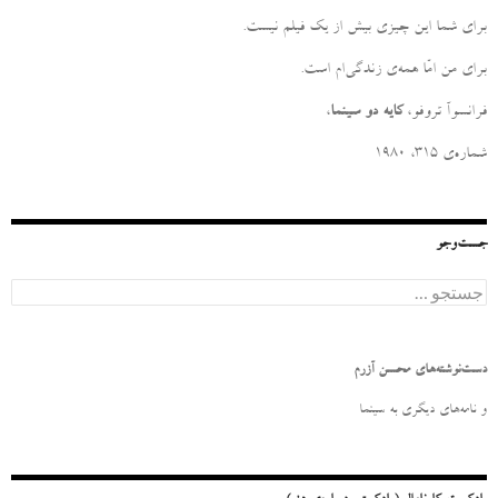
برای شما این چیزی بیش از یک فیلم نیست
.
برای من امّا همه‌ی زندگی‌ام است
.
فرانسوآ تروفو،
کایه دو سینما
،
شماره‌ی ۳۱۵، ۱۹۸۰
جست‌وجو
ج
س
ت
ج
و
دست‌نوشته‌های محسن آزرم
ب
ر
و نامه‌‌های دیگری به سینما
ا
ی
: