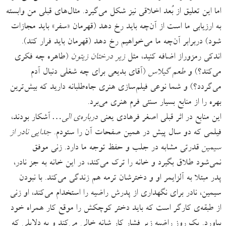
اما این تعلیق از بُعد اخلاقی نیز شکل می‌گیرد. مثال‌های قبلی من وابسته
به ارزیابی ما است از آن‌چه باید رخ دهد (قهرمان «سفر» باید مجازات
شود) دربرابر آن‌چه ما می‌خواهیم رخ دهد (قهرمان باید فرار کند).
اندکی رمزوراز اضافه کنید، مثل
زیر درختان زیتون
(طاهره چه فکری
می‌کند؟) و
طعم گیلاس
(آقای بدیعی برای چه شغلی دنبال آدم
می‌گردد؟) و شما نوعی فیلم‌سازی هنری جاه‌طلبانه دارید که بیش‌ترین
بهره را از منابع بسیار سنتی فرم هنری می‌برد.
این منابع در اثر قبلی اصغر فرهادی یعنی
درباره‌ی الی…
آشکار بودند،
فیلمی که دو سال پیش در همین صفحات آن را ستودم.
جدایی نادر از
سیمین
قدرتی مشابه در جلب و حفظ توجه ما دارد. زنی موفق
نمی‌شود طلاق بگیرد و خانه را ترک می‌کند، در این خانه به جز نادر،
پدر مبتلا به آلزایمر او و دخترشان ترمه هم زندگی می‌کند. با نبودن
سیمین، نادر برای نگهداری از پدرش راضیه را استخدام می‌کند، او زنی
از طبقه‌ی کارگر است که باید دختر کوچکش را موقع کار همراه خود
بیاورد. یک روز راضیه زیر فشار کار شانه خالی می‌کند و به دلایلی که