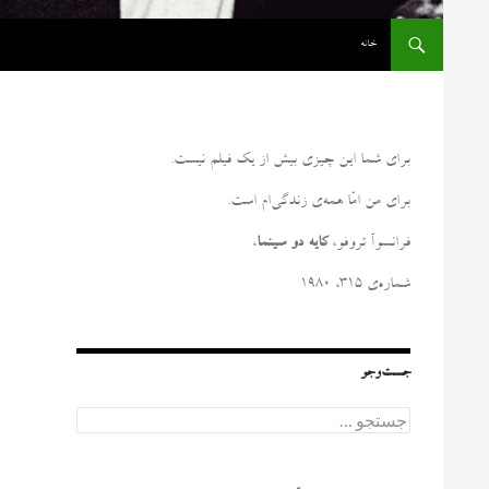
رفتن به نوشته‌ها
خانه
برای شما این چیزی بیش از یک فیلم نیست
.
برای من امّا همه‌ی زندگی‌ام است
.
فرانسوآ تروفو،
کایه دو سینما
،
شماره‌ی ۳۱۵، ۱۹۸۰
جست‌وجو
ج
س
ت
ج