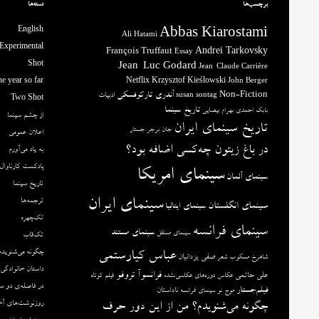
برچسب‌ها
دسته‌ها
English
Abbas Kiarostami
Ali Hatami
Experimental
François Truffaut
Andrei Tarkovsky
Essay
Shot
Jean-Luc Godard
Jean-Claude Carrière
e year so far
Netflix
Krzysztof Kieślowski
John Berger
آندری تارکوفسکی
Non-Fiction
ادبیات
susan sontag
Two Shot
تاریخ سینما
بابک احمدی
بهرام بیضایی
از چشم سینما
تاریخ سینمای ایران
جان برجر
جستار
اعلان عمومی
در باغ زیتون چه‌کسی اضافه بود؟
به یاد می‌آورم
پادکست کارناوال
سینمای امریکا
سینمای آلمان
تاریخ سینما
سینمای ایران
ترجمه‌ها
سینمای انگلستان
سینمای ایتالیا
تک‌چهره
سینمای فرانسه
سینمای مستند
سینمای مستقل
تک‌قاب
چگونه می‌شنویدم
عباس کیارستمی
صفی یزدانیان
شاهرخ مسکوب
شعر
داستان خانوادگی
فرانسوآ تروفو
علی حاتمی
عکاس دوره‌های عکاسی‌نشده
فیلم کوتاه
در فاصله‌ی دو س
فیلم‌جستار
ناداستان
موج نو سینمای فرانسه
روزنوشت‌های آخ
چگونه می‌شنویدم؟ من از این دور حرف