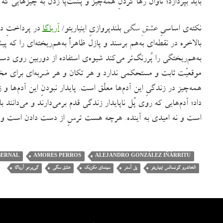
باید بپردازد؛ تاوان رها کردنِ همه‌چیز و پشت‌پا زدن به چیزهایی که 
نکته‌ی اساسیِ
عشقِ سگی
بلندپروازیِ اینیاریتو/
آریاگا
در پرداختِ دا
بالاخره در نقطه‌ای به‌هم برسند و پازل ظاهراً به‌هم‌ریخته‌ای را ک
به‌هم‌ریختگی را پُررنگ‌تر می‌کند شیوه‌ی استفاده از دوربین ر
موقعیّت ثابت و مستحکمی ندارد و هر تکان و هر ضربه‌ای برای م
همه‌چیز در زندگیِ این آدم‌ها معلّق است. پایدار نبودنِ این آدم‌ها و
داد؛ آدم‌هایی که روی پُل ناپایدار زندگی قدم برمی‌دارند و می‌دان
است و نه امیدی به آینده. هرچه هست ترسِ از دست دادن است و تن
BERNAL
AMORES PERROS
ALEJANDRO GONZÁLEZ IÑÁRRITU
الخاندرو گونسالس اینیاریتو
پل آستر
سینمای مکزیک
عشق سگی
گی‌یرمو آریاگا