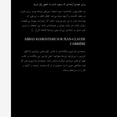
برای تجسمِ آینده‌ای که وجود ندارد به تخیل نیاز دارید
دو هفته پیش، یک‌شنبه، سوم اسفند، این‌طور نوشته بودم. برای خودم.
دو هفته گذشته و آن‌چه نباید می‌شد اتفاق افتاده و این‌طور که
پیداست بدتر از این هم می‌شود. شاید اگر اینترانتِ نیم‌بندِ بی‌کیفیت
برقرار باشد، هر وقت بتوانم و حوصله‌ای باشد این صفحه را به‌روز
کنم. شاید به نشانه‌ی این‌که هنوز زنده‌ام! *** اگر […]
ABBAS KIAROSTAMI SUR JEAN-CLAUDE
CARRIÈRE
ترجمه‌ی فرانسوی مکالمه‌ای با عباس کیارستمی درباره‌ی ژان‌کلود
کری‌یر را می‌توانید این‌جا بخوانید. اصل فارسی این مکالمه در کتاب
فیلم کوتاهی درباره‌ی دیگران منتشر شده. ترجمه‌ی فرانسوی متن کار
مژده صالحی عزیز است. ممنونم از او که زحمت ترجمه را کشید و
کار را به سرانجام رساند.