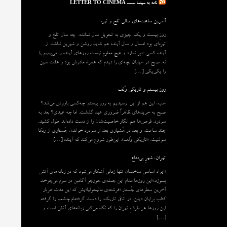
نامه به سینما ـــــ LETTER TO CINEMA
آخرین ساعت‌های سالی تلخ و تیره
روزِ بیست و یکم. چیزی به تحویل سال نمانده. چه سال تلخ و
تیره‌ای بود امسال و سال آینده هم شاید روشن و شیرین نباشد. از
آینده کسی خبر ندارد و هیچ معلوم نیست روزهای آینده را می‌بینیم یا
نه. صبح در خیابان بچه‌ای را دیدم که همراه مادرش بود و هفت سین
را یکی‌یکی […]
روز بیستم و تاریکی وُلف
خب، این هم از این. رسیدیم به روز بیستم. چه‌کسی باورش می‌شد؟
صبح به خریدهای ظاهراً ضروری عید گذشت. اما چه عیدی؟ بعد به
سردرد. قرص‌ها هم انگار خاصیت‌شان را از دست داده‌اند. طول کشید.
چند ساعت. و بعد در هُشیاریِ بعد از سردرد خواندن جُستاری از ربکا
سولنیت. «تاریکی وُلف». این‌طور شروع می‌‌کند که آینده […]
تهران، شهرِ بی‌دفاع
«ایراد اساسیِ ساختمان تنها زمانی آشکار می‌شود که در زبانه‌‌های آتش
بسوزد.»این روزها مدام این جمله‌ی جورجو آگامبن در سرم می‌چرخد.
آخرین سطرهای جُستارِ «فرشته‌ی مالیخولیا»یش که این مدت هربار
کتاب برایان دیلن، در اتاق تاریک، را دست گرفته‌ام چشمم را گرفته.
این روزها هر طرفِ تهران را که نگاه می‌کنی زبانه‌های آتش است و
[…]