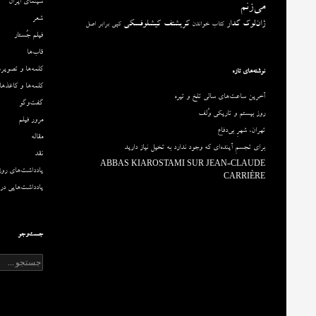
سینمای ایران
می‌زنم
شعر
ژان‌لوک گدار
کریشتف کیشلوفسکی
کتاب خواندن
کپی برابر اصل
فیلم جُستار
قاب‌ها
کلمه‌ها و تصویره
نوشته‌های تازه
کلمه‌ها و کاغذها
آخرین ساعت‌های سالی تلخ و تیره
گفت‌وگو
روز بیستم و تاریکی وُلف
مرور فیلم
تهران، شهرِ بی‌دفاع
مقاله‌
برای تجسمِ آینده‌ای که وجود ندارد به تخیل نیاز دارید
نقد
ABBAS KIAROSTAMI SUR JEAN-CLAUDE
یادداشت‌های روزا
CARRIÈRE
یادداشت‌هایی درب
جست‌وجو
ج
س
ت
ج
و