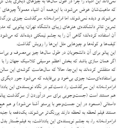
نمی‌داند این اشیاء را چرا در طول سال‌ها به چیزهای دیگری بدل کرد
که ماهیت‌شان عوض می‌شود، با این‌همه آن اشیاء معمولاً چیزهای 
می‌شوند و دیده نمی‌شوند، اما
فراموشخانه
سرگذشت چیزی بزرگ‌تر از
تمرینِ تئاترِ دانشکده‌ی هنرهای زیبای دانشگاه تهران؛ پیانویی که مدی
آن استفاده کرده‌اند؛ گاهی آن را به چشم نیمکتی دیده‌اند که می‌
کیف‌ها و کوله‌ها و چیزهایی مثل این‌ها را رویش گذاشت.
این پیانو برای آن دانشجویان در طول سال‌ها چیز بی‌مصرف و بی‌استفاده
اگر همان سازی باشد که بخش اعظم موسیقی کلاسیک جهان را با آن نوا
که منتقلش کرده‌اند به این‌جا، حالا که سال‌هاست گوشه‌ی این سا
بی‌استفاده‌‌ای‌ست؛ چیزی بی‌خود و بی‌فایده که می‌شود جور دیگری ا
فراموشخانه
این سرگذشت را، دست‌کم در نگاه نویسنده‌ی این یادداش
هم مستند است (جست‌وجویی برای سر درآوردن از سرگذشت پیانو پنجا
داستانی (مسعود در این جست‌وجو با پرستو آشنا می‌شود) و هم هیچ‌
مستند فیلم لحظه به لحظه دارند پررنگ‌تر می‌شوند، یک‌دفعه با جنبه‌
فراموشخانه
را، به چشم نویسنده‌ی این یادداشت، به فیلم‌جُستا