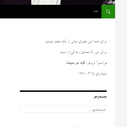
رفتن به نوشته‌ها
خانه
برای شما این چیزی بیش از یک فیلم نیست
.
برای من امّا همه‌ی زندگی‌ام است
.
فرانسوآ تروفو،
کایه دو سینما
،
شماره‌ی ۳۱۵، ۱۹۸۰
جست‌وجو
ج
س
ت
ج