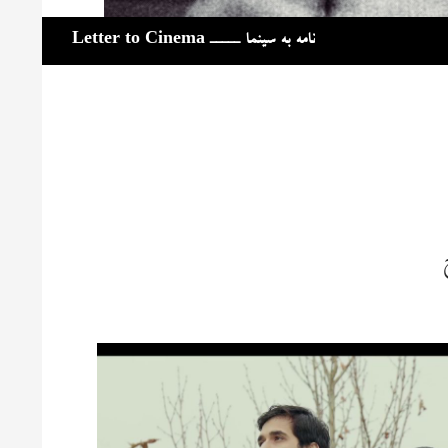
جست‌وجو
نامه به سینما ـــــ Letter to Cinema