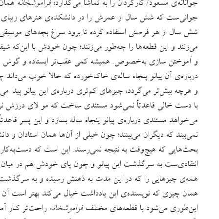
جوانانه‌ی مسعود/ کارگردان را به تماشا می‌گذارد؛
فراموشخانه
همان‌ق
جوانی‌ست که شش سال از عمرش را در دانشکده‌ی هنرهای زیبای دانشگ
شش سال از هر فرصتی استفاده کرده تا برود سراغ بچه‌های موسیقی
می‌زنند و این قطعه‌ها را چه‌طور می‌زنند؛ چون خودش با این‌که شی
و آموختن سازی به‌خصوص. همیشه کمی عقب‌تر ایستاده و گوش ک
درباره‌ی آن پیانو پنجاه ساله‌ی خاک‌خورده که حالا خوب می‌داند چ
و هرچه بیش‌تر می‌گردد، چیزهای کم‌تری درباره‌ی این پیانو پیدا می‌
با دست خالی قاعدتاً نمی‌شود مستندی ساخت که مو لای درزش ن
می‌خواهد مستندی درباره‌ی پیانو پنجاه ساله بسازد و این پسر قاعدتاً
نمی‌بیند که دیگران می‌بینند؛ چون خیلی از آن‌ها همان استادان و د
بحث‌هایی که هیچ‌وقت به نتیجه نمی‌رسند. این است که دست‌به‌کا
انتقادی‌ست به سرگذشت این پیانو و چون پای خودش هم در میان است
همه‌ی چیزهایی را که در این مدت به ذهنش رسیده و به سرگذشت این
همان چیزی که نویسنده‌ی این یادداشت خیال می‌کند بهتر است آن را
این‌طوری می‌شود با قطعه‌های مختلف
فراموشخانه
راحت‌تر کنار آم