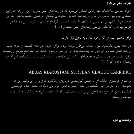
تهران، شهرِ بی‌دفاع
«ایراد اساسیِ ساختمان تنها زمانی آشکار می‌شود که در زبانه‌‌های آتش بسوزد.»این روزها مدام این
جمله‌ی جورجو آگامبن در سرم می‌چرخد. آخرین سطرهای جُستارِ «فرشته‌ی مالیخولیا»یش که این
مدت هربار کتاب برایان دیلن، در اتاق تاریک، را دست گرفته‌ام چشمم را گرفته. این روزها هر
طرفِ تهران را که نگاه می‌کنی زبانه‌های آتش است و […]
برای تجسمِ آینده‌ای که وجود ندارد به تخیل نیاز دارید
دو هفته پیش، یک‌شنبه، سوم اسفند، این‌طور نوشته بودم. برای خودم. دو هفته گذشته و آن‌چه نباید
می‌شد اتفاق افتاده و این‌طور که پیداست بدتر از این هم می‌شود. شاید اگر اینترانتِ نیم‌بندِ بی‌کیفیت
برقرار باشد، هر وقت بتوانم و حوصله‌ای باشد این صفحه را به‌روز کنم. شاید به نشانه‌ی این‌که هنوز
زنده‌ام! *** اگر […]
ABBAS KIAROSTAMI SUR JEAN-CLAUDE CARRIÈRE
ترجمه‌ی فرانسوی مکالمه‌ای با عباس کیارستمی درباره‌ی ژان‌کلود کری‌یر را می‌توانید این‌جا
بخوانید. اصل فارسی این مکالمه در کتاب فیلم کوتاهی درباره‌ی دیگران منتشر شده. ترجمه‌ی
فرانسوی متن کار مژده صالحی عزیز است. ممنونم از او که زحمت ترجمه را کشید و کار را به
سرانجام رساند.
نوشته‌های تازه