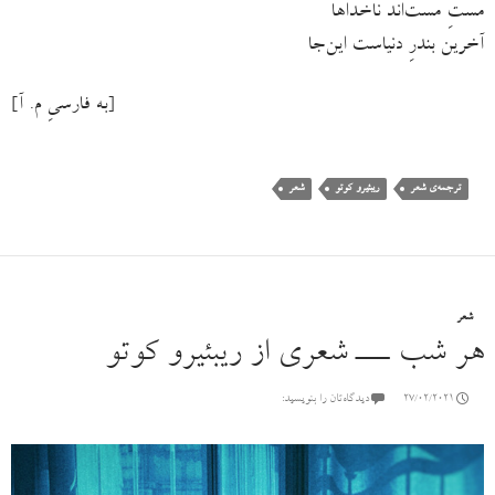
مستِ مست‌اند ناخداها
آخرین بندرِ دنیاست این‌جا
[به فارسیِ م. آ]
ترجمه‌ی شعر
ریبئیرو کوتو
شعر
شعر
هر شب ـــ شعری از ریبئیرو کوتو
27/02/2021
دیدگاه‌تان را بنویسید: