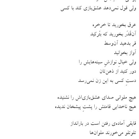
ولی قول نمی‌دهد عشق‌بازی کند با کسی
عرق بخورید تا خرخره
آن‌قَدَر بخورید که بتّرکید
قر بدهید آن‌وسط
آواز بخوانید
ولی خیالِ نوازشِ سینه‌هایش را
دور کنید از ذهن‌تان
دستِ کسی به این زن نمی‌رسد
هیچ ملوانی صدای عشق‌بازی‌اش را نشنیده
هیچ ناخدایی قامتش را پشتِ پیشخان ندیده
قایقی آماده‌ی رفتن است در بارانداز‌
تلوتلو می‌خورند ملوان‌ها