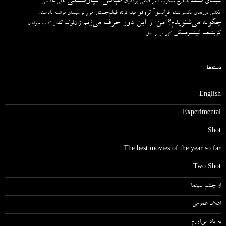
عباس کیارستمی
سینمای مستند
صفی یزدانیان
علی حاتمی
شاهرخ مسکوب
شعر
فرانسوآ تروفو
فیلم‌جستار
ناداستان
عکاس دوره‌های عکاسی‌نشده
فیلم کوتاه
موج نو سینمای فرانسه
چگونه می‌شنویدم؟ من از این دور حرف می‌زنم
ژان‌لوک گدار
کتاب خواندن
کریشتف کیشلوفسکی
کپی برابر اصل
دسته‌ها
English
Experimental
Shot
The best movies of the year so far
Two Shot
از چشم سینما
اعلان عمومی
به یاد می‌آورم