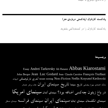
و نامه‌‌های دیگری به سینما
ا
ی
:
پادکست کارناوال (پادکستی درباره‌ی هنر)
پادکست کارناوال را در کست‌باکس بشنوید.
برچسب‌ها
Abbas Kiarostami
Andrei Tarkovsky
Essay
Ali Hatami
Jean-Luc Godard
François Truffaut
John Berger
Jean-Claude Carrière
آندری تارکوفسکی
Non-Fiction
Krzysztof Kieślowski
Netflix
ادبیات
susan sontag
تاریخ سینمای ایران
تاریخ سینما
بابک احمدی
بهرام بیضایی
جان برجر
جستار
سینمای امریکا
در باغ زیتون چه‌کسی اضافه بود؟
سینمای آلمان
سینمای ایران
سینمای فرانسه
سینمای انگلستان
سینمای ایتالیا
سینمای مستقل