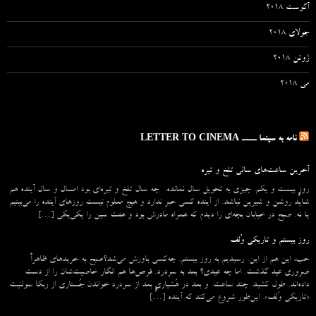
آگوست 2018
جولای 2018
ژوئن 2018
می 2018
نامه به سینما ـــــ LETTER TO CINEMA
آخرین ساعت‌های سالی تلخ و تیره
روزِ بیست و یکم. چیزی به تحویل سال نمانده. چه سال تلخ و تیره‌ای بود امسال و سال آینده هم
شاید روشن و شیرین نباشد. از آینده کسی خبر ندارد و هیچ معلوم نیست روزهای آینده را می‌بینیم
یا نه. صبح در خیابان بچه‌ای را دیدم که همراه مادرش بود و هفت سین را یکی‌یکی […]
روز بیستم و تاریکی وُلف
خب، این هم از این. رسیدیم به روز بیستم. چه‌کسی باورش می‌شد؟صبح به خریدهای ظاهراً
ضروری عید گذشت. اما چه عیدی؟ بعد به سردرد. قرص‌ها هم انگار خاصیت‌شان را از دست
داده‌اند. طول کشید. چند ساعت. و بعد در هُشیاریِ بعد از سردرد خواندن جُستاری از ربکا سولنیت.
«تاریکی وُلف». این‌طور شروع می‌‌کند که آینده […]