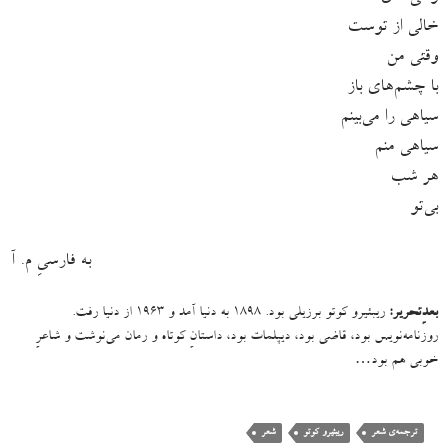
خالی از توست
وقتی من
با چشم‌های باز
سیاهی را می‌بینم
سیاهی منم
هر شب
بی‌تو
به فارسیِ م. آ
بعدِتحریر:
ریبئیرو کوتو برزیلی بود. ۱۸۹۸ به دنیا آمد و ۱۹۶۳ از دنیا رفت.
روزنامه‌نویس بود، قاضی بود، دیپلمات بود، داستانِ کوتاه و رمان می‌نوشت و شاعرِ
خوبی هم بود…
ترجمه‌ی شعر
ریبئیرو کوتو
شعر