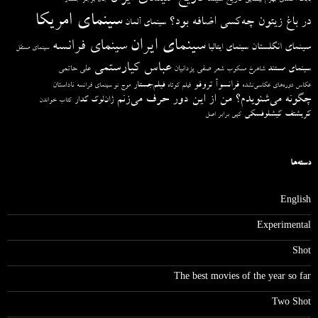
سینمای امریکا
در باغ زیتون چه‌کسی اضافه بود؟
سینمای آلمان
سینمای ایران
سینمای فرانسه
سینمای انگلستان
سینمای ایتالیا
سینمای مستقل
عباس کیارستمی
سینمای مستند
صفی یزدانیان
علی حاتمی
شاهرخ مسکوب
شعر
فرانسوآ تروفو
فیلم‌جستار
ناداستان
عکاس دوره‌های عکاسی‌نشده
فیلم کوتاه
موج نو سینمای فرانسه
چگونه می‌شنویدم؟ من از این دور حرف می‌زنم
ژان‌لوک گدار
کتاب خواندن
کریشتف کیشلوفسکی
کپی برابر اصل
دسته‌ها
English
Experimental
Shot
The best movies of the year so far
Two Shot