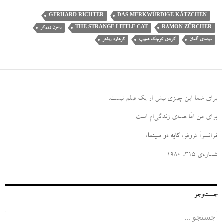
GERHARD RICHTER
DAS MERKWÜRDIGE KÄTZCHEN
RAMON ZÜRCHER
THE STRANGE LITTLE CAT
رامون زورکر
سینمای آلمان
گربه‌ی کوچک عجیب
گرهارد ریشتر
برای شما این چیزی بیش از یک فیلم نیست
.
برای من امّا همه‌ی زندگی‌ام است
.
فرانسوآ تروفو،
کایه دو سینما
،
شماره‌ی ۳۱۵، ۱۹۸۰
جست‌وجو
ج