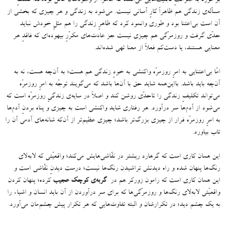
مسأله‌ی زندگی هم ظاهراً کارِ آسانی نیست
.
می‌شود به زندگی و هر چیزی که بخشی از
آن است بی‌اعتنا بود و طوری وانمود کرد که ظاهرِ زندگی را هم مثلِ خودش نباید
جدّی گرفت و روزمرّگی هم چیزی نیست جز عادت‌های مکرّرِ بیهوده‌ای که فاقدِ هر
معنایی هستند، یا دست‌کم فعلاً از معنا تهی شده‌اند
.
امّا بی‌اعتنایی به امرِ روزمرّه واکنشی به خودِ زندگی هم هست؛ به آن‌چه هست، نه به
آن‌چه باید باشد
.
بااین‌همه شاید حق با آن‌ها باشد که می‌گویند توجّه به امرِ روزمرّه
می‌تواند تکلیفِ زندگی را تاحدّی روشن کند و اصلاً در سایه‌ی زندگیِ روزمرّه است که
می‌شود از آدم‌ها سر درآورد
.
هر رفتاری شاید واکنشی‌ است به چیزی و پناه‌ بردنِ آدم‌ها
به امرِ روزمرّه فرار از چیزی بزرگ‌تر باشد؛ چیزی عظیم‌تر از آن‌که شانه‌های آدمی آن‌ را
تاب بیاورد
.
این همان کاری است که گرهارد ریشتر در نقّاشی‌هایش می‌کند؛ واقعیّتی که لابه‌لای
رنگ‌ها پنهان شده و راه دیدنش تراشیدن رنگ‌ها نیست؛ درست دیدنِ نقّاشی است و
این همان کاری است که رامون زورکر هم در
گربه‌ی کوچک عجیب
کرده؛ پنهان کردن
واقعیّتی لابه‌لای رنگ‌ها و روزمرّگی‌ها که برای سر درآوردن از آن باید انسان و اشیاء را
به یک چشم دید؛ در تکرارشان و البته تفاوت‌هایی که هر تکرار پیش چشم‌مان می‌آورد
.