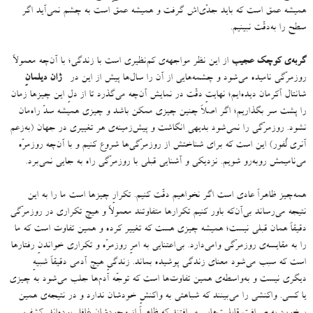
همیشه عمق است که باید جدّی‌اش گرفت و همیشه عمق است به چشم نمی‌آید اگر
سطح را به‌دقّت نبینیم
.
گربه‌ی کوچک عجیب
از این نظر مواجهه‌ی کم‌نظیری است با زندگی؛ با آن‌چه معمولاً
روزمرّگی نامیده می‌شود و چشمه‌هایی از آن را سال‌ها پیش از این در
ژان دیلمانِ
شانتال آکرمان دیده‌ایم؛ نهایتِ دقّت در نمایش آن‌چه می‌گذرد تا از دلِ این چیزها زمان
را پشت سر بگذاریم؛ اگر اصلاً چنین چیزی ممکن باشد و چیزی همیشه سدّ راه‌مان
نشود
.
روزمرّگی را نمی‌شود بدیهی انگاشت و پیش‌زمینه‌ی هر تغییری در جهان
(
به‌زعم
آنری لُفور
)
این است که برای شناختش از روزمرّگی‌ها شروع کنیم و با آن‌چه روزمرّه
می‌نامیمش روبه‌رو شویم
.
نزدیکی و آشنایی قبلی با روزمرّگی راه به جایی نمی‌برد
.
همه‌چیز ظاهراً عادی است اگر نخواهیم دقّت کنیم
.
تکرارِ چیزها است ما را به این
نتیجه می‌رساند بی‌آن‌که باور کنیم تکرارها متفاوتند معمولاً و هیچ تکراری در روزمرّگی
دقیقاً همان قبلی نیست؛ همیشه چیزی هست که تغییر کرده و همین تفاوت است که ما
را به مقایسه‌ی روزمرّگی وامی‌دارد
.
بی‌اعتنایی به امرِ روزمرّه و تکراری‌ خواندنِ رفتارها
است که سبب می‌شود معنای زندگی پوشیده بماند
.
زندگیِ هیچ آدمی دقیقاً شبیهِ
دیگری نیست و به‌واسطه‌ی همین تفاوت‌ها است که توجّه آدم‌ها جلب می‌شود به چیزی
یا کسی
.
واکنشی را می‌بینند که شباهتی به واکنشِ خودشان ندارد و در نتیجه‌ی همین
برخورد به صرافتِ قابلیت‌هایی می‌افتند که ظاهراً از وجودشان غافل بوده‌اند
.
کشفِ