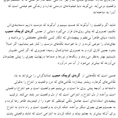
واقعیت برمی‌آید
.
می‌گوید دنیا فیلم‌نامه‌ی درستی ندارد و زندگی هم فیلمی است که
آن‌را بد ساخته‌اند
.
شاید اگر واقعیت را آن‌گونه که هست ببینیم و آن‌گونه که دوست داریم دسته‌بندی‌اش
نکنیم، تصویری که پیش روی‌مان قرار می‌گیرد دنیایی از جنس
گربه‌ی کوچک عجیب
باشد؛ دنیای ظاهراً بی‌نظم و پیچیده‌ای که انگار کسی تکّه‌های مختلفش را برداشته و
جای‌شان را عوض کرده و از ما خواسته تکّه‌های درست را کنار هم بنشانیم؛ اگر اصلاً
بشود چنین کاری کرد و به تصویری تمام‌وکمال رسید؛ تصویری که اگر کمی عقب‌تر
بایستیم بهتر به‌نظر می‌رسد و رنگ‌ها و نورها و صداها درنهایت چیزی را پیش چشم‌مان
می‌آورند که بیش‌تر می‌شود از آن سر درآورد
.
همین است که تکّه‌هایی از
گربه‌ی کوچک عجیب
تماشاگرش را می‌تواند به یاد
نقّاشی‌های گرهارد ریشتر بیندازد؛ نقّاشی‌های که مرز واقعیت و انتزاع را به‌قولی
داشته‌اند و آن‌چه پیش روی ما است و می‌بینیم هم واقعیت است و هم انتزاع؛ واقعیتی
است برآمده از دل انتزاع و انتزاعی است که از دل واقعیت سر بلند می‌کند
.
ترکیب
پیچیده‌ی استادانه‌ای است حاصل دقّتی کم‌نظیر که خود را از قیدوبند ظاهر رها کرده و
به جست‌وجوی چیزی دیگر برآمده
.
شک کردن به واقعیت است و راه دادن به انتزاع
برای آن‌که بیش‌تر به چشم بیاید و شک کردن به انتزاعی است که شاید واقعیتی پشت