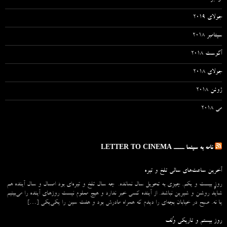
جولای 2019
سپتامبر 2018
آگوست 2018
جولای 2018
ژوئن 2018
می 2018
نامه به سینما ـــــ LETTER TO CINEMA
آخرین ساعت‌های سالی تلخ و تیره
روزِ بیست و یکم. چیزی به تحویل سال نمانده. چه سال تلخ و تیره‌ای بود امسال و سال آینده هم
شاید روشن و شیرین نباشد. از آینده کسی خبر ندارد و هیچ معلوم نیست روزهای آینده را می‌بینیم
یا نه. صبح در خیابان بچه‌ای را دیدم که همراه مادرش بود و هفت سین را یکی‌یکی […]
روز بیستم و تاریکی وُلف