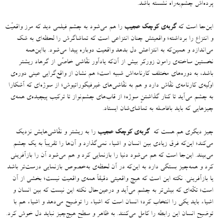
پرده‌اش چشم‌به‌راه نشسته باشد
.
این‌جا است که
گربه‌ی کوچک عجیب
را هم می‌شود به چشم فیلمی دید که مرز واقعیّت
و انتزاع را برداشته؛ واقعیتش چنان انتزاعی است که تماشاگرش را لحظه‌ای به شک
می‌اندازد و همین‌که به انتزاعش دل بدهد واقعیت دوباره پیدا می‌شود
.
بااین‌همه
نخستین ساخته‌ی رامون زورکر بیش از آن‌‌که یادآور نقّاشی خاصّی از گرهاد ریشتر
باشد، به دوره‌‌های مختلف کارنامه‌اش شبیه است؛ هم نشان از واقع‌گرایی عینی دوره‌ی
اوّلیه‌ی کارنامه‌ی نقّاش دارد و هم به نقّاشی‌های غیرفیگوراتیوش؛ از سوژه‌ای که آشکارا
به چشم می‌آید تا کنار گذاشتنِ سوژه؛ از قاب‌های چشم‌نواز تا ترکیب پیچیده‌ی همه‌ی
چیزهایی که باید بافاصله به تماشای‌شان ایستاد
.
چیز دیگری هم هست که
گربه‌ی کوچک عجیب
را به ریشتر و نقّاشی‌هایش نزدیک
می‌کند؛ این‌که فرق زیادی بین انسان و اشیاء نمی‌گذارد و آن‌ها را تقریباً به یک چشم
می‌بیند
.
این‌جا است که هم می‌شود دنیا را بازنمایی کرد و هم می‌شود آن‌ را بازآفرینی
کرد و همه‌چیز بستگی دارد به این‌که در آن لحظه‌ی به‌خصوص بازنمایی درست‌تر باشد
یا بازآفرینی
.
نکته این است که هیچ‌ واقعیتی دقیقاً همه‌ی واقعیت نیست؛ بخشی از آن
است؛ تکّه‌ای که بیش‌تر به چشم می‌آید و درعین‌حال نکته این نیست که بین انسان و
اشیاء باید یکی را انتخاب کرد؛ انسان است که اشیاء را توضیح می‌دهد و اشیاء هم با
توضیح انسان این رابطه را کامل می‌کنند
.
به ظاهر و سطحِ هیچ‌چیز نباید دل خوش کرد
.