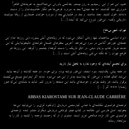
خب، این هم از این. رسیدیم به روز بیستم. چه‌کسی باورش می‌شد؟صبح به خریدهای ظاهراً
ضروری عید گذشت. اما چه عیدی؟ بعد به سردرد. قرص‌ها هم انگار خاصیت‌شان را از دست
داده‌اند. طول کشید. چند ساعت. و بعد در هُشیاریِ بعد از سردرد خواندن جُستاری از ربکا سولنیت.
«تاریکی وُلف». این‌طور شروع می‌‌کند که آینده […]
تهران، شهرِ بی‌دفاع
«ایراد اساسیِ ساختمان تنها زمانی آشکار می‌شود که در زبانه‌‌های آتش بسوزد.»این روزها مدام این
جمله‌ی جورجو آگامبن در سرم می‌چرخد. آخرین سطرهای جُستارِ «فرشته‌ی مالیخولیا»یش که این
مدت هربار کتاب برایان دیلن، در اتاق تاریک، را دست گرفته‌ام چشمم را گرفته. این روزها هر
طرفِ تهران را که نگاه می‌کنی زبانه‌های آتش است و […]
برای تجسمِ آینده‌ای که وجود ندارد به تخیل نیاز دارید
دو هفته پیش، یک‌شنبه، سوم اسفند، این‌طور نوشته بودم. برای خودم. دو هفته گذشته و آن‌چه نباید
می‌شد اتفاق افتاده و این‌طور که پیداست بدتر از این هم می‌شود. شاید اگر اینترانتِ نیم‌بندِ بی‌کیفیت
برقرار باشد، هر وقت بتوانم و حوصله‌ای باشد این صفحه را به‌روز کنم. شاید به نشانه‌ی این‌که هنوز
زنده‌ام! *** اگر […]
ABBAS KIAROSTAMI SUR JEAN-CLAUDE CARRIÈRE
ترجمه‌ی فرانسوی مکالمه‌ای با عباس کیارستمی درباره‌ی ژان‌کلود کری‌یر را می‌توانید این‌جا
بخوانید. اصل فارسی این مکالمه در کتاب فیلم کوتاهی درباره‌ی دیگران منتشر شده. ترجمه‌ی
فرانسوی متن کار مژده صالحی عزیز است. ممنونم از او که زحمت ترجمه را کشید و کار را به
سرانجام رساند.