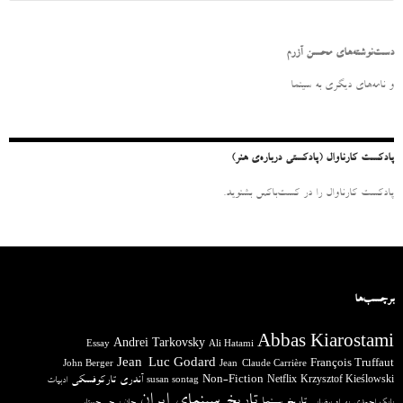
س
ت
ج
و
دست‌نوشته‌های محسن آزرم
ب
ر
و نامه‌‌های دیگری به سینما
ا
ی
:
پادکست کارناوال (پادکستی درباره‌ی هنر)
پادکست کارناوال را در کست‌باکس بشنوید.
برچسب‌ها
Abbas Kiarostami
Andrei Tarkovsky
Essay
Ali Hatami
Jean-Luc Godard
François Truffaut
John Berger
Jean-Claude Carrière
آندری تارکوفسکی
Non-Fiction
Krzysztof Kieślowski
Netflix
ادبیات
susan sontag
تاریخ سینمای ایران
تاریخ سینما
بابک احمدی
بهرام بیضایی
جان برجر
جستار