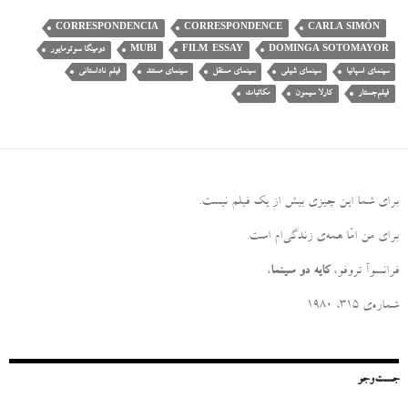
CORRESPONDENCIA
CORRESPONDENCE
CARLA SIMÓN
DOMINGA SOTOMAYOR
FILM-ESSAY
MUBI
دومینگا سوتومایور
سینمای اسپانیا
سینمای شیلی
سینمای مستقل
سینمای مستند
فیلم ناداستانی
فیلم‌جستار
کارلا سیمون
مکاتبات
برای شما این چیزی بیش از یک فیلم نیست
.
برای من امّا همه‌ی زندگی‌ام است
.
فرانسوآ تروفو،
کایه دو سینما
،
شماره‌ی ۳۱۵، ۱۹۸۰
جست‌وجو