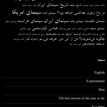
تاریخ سینمای ایران
تاریخ سینما
بابک احمدی
بهرام بیضایی
جان برجر
جستار
سینمای امریکا
در باغ زیتون چه‌کسی اضافه بود؟
سینمای آلمان
سینمای ایران
سینمای فرانسه
سینمای انگلستان
سینمای ایتالیا
سینمای مستقل
عباس کیارستمی
سینمای مستند
صفی یزدانیان
علی حاتمی
شاهرخ مسکوب
شعر
فرانسوآ تروفو
فیلم‌جستار
ناداستان
عکاس دوره‌های عکاسی‌نشده
فیلم کوتاه
موج نو سینمای فرانسه
چگونه می‌شنویدم؟ من از این دور حرف می‌زنم
ژان‌لوک گدار
کتاب خواندن
کریشتف کیشلوفسکی
کپی برابر اصل
دسته‌ها
English
Experimental
Shot
The best movies of the year so far