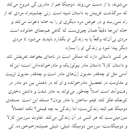
می‌شوند، یا از دست می‌روند. دومینگا هم از مادربزرگی شروع می‌کند
که سرگذشت غریبش به داستان شبیه است. زنی چشم‌به‌راه مردی که از
راه نمی‌رسد و در عوض مرد دیگری او را به خانه دعوت می‌کند و
خانه این‌جا دقیقاً همان چیزی‌ست که گاهی هم‌معنای خانواده است.
مردی بی‌آن‌که واقعاً پا به زندگی او بگذارد ناپدید می‌شود تا مردی
دیگر پیدا شود و زندگی او را بسازد.
هر کسی داستانی دارد که ممکن است در نامه‌ای بخواهد تعریفش کند
و داستان کارلا داستان مادر بیولوژیک و مادرخوانده‌اش است؛ این‌که
آدمی مثل او چه‌قدر مدیون ژن‌های مادر است و چه‌قدر مدیون تربیت
و مداومت در تحصیلِ مادرخوانده و او که در ذهنش بین دو مادر در
رفت‌وآمد است اصلاً چه‌طور می‌تواند به مادر شدن و داشتن دختری
کوچک فکر کند: فیلم ساختن یا مادر بودن؟ مسئله این است. مسئله‌ی
دومینگا هم البته زندگی‌ست؛ اما زندگی به چه قیمتی؟ نکته احتمالاً
سرزمینی‌ست که هر کسی در آن زندگی می‌کند. تفاوتِ سرزمینِ کارلا
و دومینگاست؛ سرزمینِ دومینگا، شیلی، شیلیِ همیشه‌زخم‌خورده، کِی