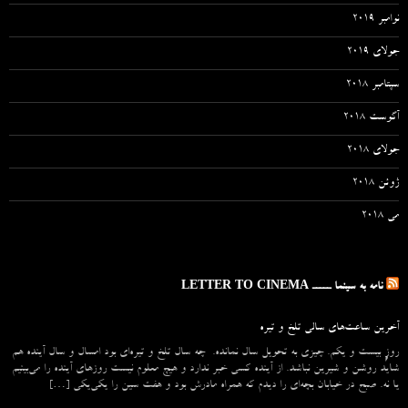
نوامبر 2019
جولای 2019
سپتامبر 2018
آگوست 2018
جولای 2018
ژوئن 2018
می 2018
نامه به سینما ـــــ LETTER TO CINEMA
آخرین ساعت‌های سالی تلخ و تیره
روزِ بیست و یکم. چیزی به تحویل سال نمانده. چه سال تلخ و تیره‌ای بود امسال و سال آینده هم
شاید روشن و شیرین نباشد. از آینده کسی خبر ندارد و هیچ معلوم نیست روزهای آینده را می‌بینیم
یا نه. صبح در خیابان بچه‌ای را دیدم که همراه مادرش بود و هفت سین را یکی‌یکی […]