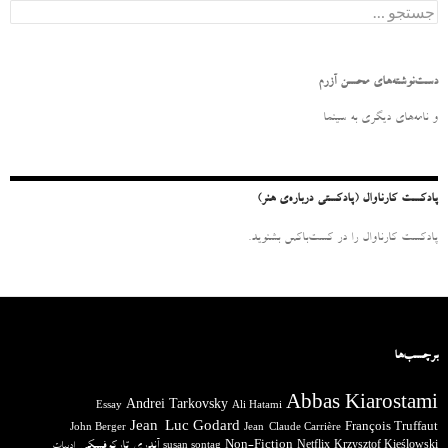
ج
س
ت
ج
و
دست‌نوشته‌های محسن آزرم
ب
ر
و نامه‌‌های دیگری به سینما
ا
ی
:
پادکست کارناوال (پادکستی درباره‌ی هنر)
پادکست کارناوال را در کست‌باکس بشنوید.
برچسب‌ها
Abbas Kiarostami
Andrei Tarkovsky
Essay
Ali Hatami
Jean-Luc Godard
François Truffaut
John Berger
Jean-Claude Carrière
آندری تارکوفسکی
Non-Fiction
Krzysztof Kieślowski
Netflix
ادبیات
susan sontag