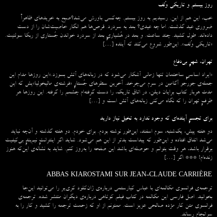
روز بیستم و تاریکی وُلف
خب، این هم از این. رسیدیم به روز بیستم. چه‌کسی باورش می‌شد؟صبح به خریدهای ظاهراً
ضروری عید گذشت. اما چه عیدی؟ بعد به سردرد. قرص‌ها هم انگار خاصیت‌شان را از دست
داده‌اند. طول کشید. چند ساعت. و بعد در هُشیاریِ بعد از سردرد خواندن جُستاری از ربکا سولنیت.
«تاریکی وُلف». این‌طور شروع می‌‌کند که آینده […]
تهران، شهرِ بی‌دفاع
«ایراد اساسیِ ساختمان تنها زمانی آشکار می‌شود که در زبانه‌‌های آتش بسوزد.»این روزها مدام این
جمله‌ی جورجو آگامبن در سرم می‌چرخد. آخرین سطرهای جُستارِ «فرشته‌ی مالیخولیا»یش که این
مدت هربار کتاب برایان دیلن، در اتاق تاریک، را دست گرفته‌ام چشمم را گرفته. این روزها هر
طرفِ تهران را که نگاه می‌کنی زبانه‌های آتش است و […]
برای تجسمِ آینده‌ای که وجود ندارد به تخیل نیاز دارید
دو هفته پیش، یک‌شنبه، سوم اسفند، این‌طور نوشته بودم. برای خودم. دو هفته گذشته و آن‌چه نباید
می‌شد اتفاق افتاده و این‌طور که پیداست بدتر از این هم می‌شود. شاید اگر اینترانتِ نیم‌بندِ بی‌کیفیت
برقرار باشد، هر وقت بتوانم و حوصله‌ای باشد این صفحه را به‌روز کنم. شاید به نشانه‌ی این‌که هنوز
زنده‌ام! *** اگر […]
ABBAS KIAROSTAMI SUR JEAN-CLAUDE CARRIÈRE
ترجمه‌ی فرانسوی مکالمه‌ای با عباس کیارستمی درباره‌ی ژان‌کلود کری‌یر را می‌توانید این‌جا
بخوانید. اصل فارسی این مکالمه در کتاب فیلم کوتاهی درباره‌ی دیگران منتشر شده. ترجمه‌ی
فرانسوی متن کار مژده صالحی عزیز است. ممنونم از او که زحمت ترجمه را کشید و کار را به
سرانجام رساند.