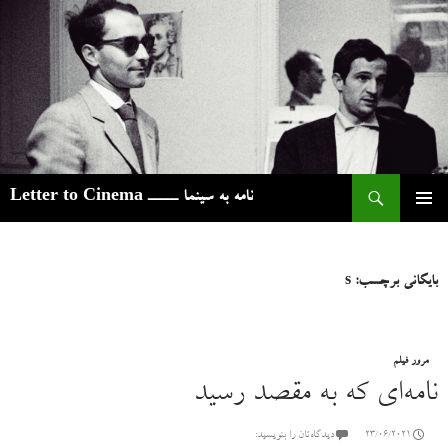
ج
نامه به سینما ـــــ Letter to Cinema
رفتن
فهرست
به
اصلی
نوشته‌ها
بایگانی برچسب: s
مرور فیلم
نامه‌ای که به مقصد رسید
23/06/2021
دیدگاه‌تان را بنویسید: