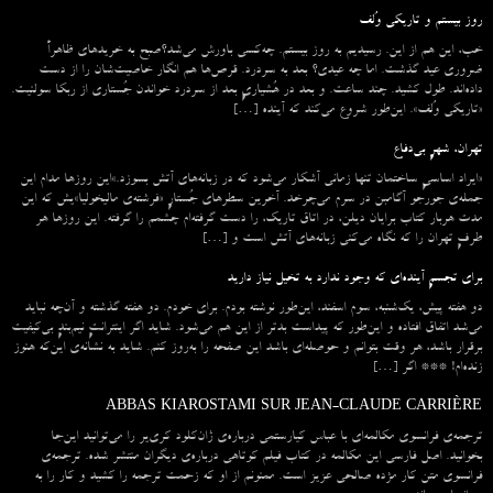
روز بیستم و تاریکی وُلف
خب، این هم از این. رسیدیم به روز بیستم. چه‌کسی باورش می‌شد؟صبح به خریدهای ظاهراً
ضروری عید گذشت. اما چه عیدی؟ بعد به سردرد. قرص‌ها هم انگار خاصیت‌شان را از دست
داده‌اند. طول کشید. چند ساعت. و بعد در هُشیاریِ بعد از سردرد خواندن جُستاری از ربکا سولنیت.
«تاریکی وُلف». این‌طور شروع می‌‌کند که آینده […]
تهران، شهرِ بی‌دفاع
«ایراد اساسیِ ساختمان تنها زمانی آشکار می‌شود که در زبانه‌‌های آتش بسوزد.»این روزها مدام این
جمله‌ی جورجو آگامبن در سرم می‌چرخد. آخرین سطرهای جُستارِ «فرشته‌ی مالیخولیا»یش که این
مدت هربار کتاب برایان دیلن، در اتاق تاریک، را دست گرفته‌ام چشمم را گرفته. این روزها هر
طرفِ تهران را که نگاه می‌کنی زبانه‌های آتش است و […]
برای تجسمِ آینده‌ای که وجود ندارد به تخیل نیاز دارید
دو هفته پیش، یک‌شنبه، سوم اسفند، این‌طور نوشته بودم. برای خودم. دو هفته گذشته و آن‌چه نباید
می‌شد اتفاق افتاده و این‌طور که پیداست بدتر از این هم می‌شود. شاید اگر اینترانتِ نیم‌بندِ بی‌کیفیت
برقرار باشد، هر وقت بتوانم و حوصله‌ای باشد این صفحه را به‌روز کنم. شاید به نشانه‌ی این‌که هنوز
زنده‌ام! *** اگر […]
ABBAS KIAROSTAMI SUR JEAN-CLAUDE CARRIÈRE
ترجمه‌ی فرانسوی مکالمه‌ای با عباس کیارستمی درباره‌ی ژان‌کلود کری‌یر را می‌توانید این‌جا
بخوانید. اصل فارسی این مکالمه در کتاب فیلم کوتاهی درباره‌ی دیگران منتشر شده. ترجمه‌ی
فرانسوی متن کار مژده صالحی عزیز است. ممنونم از او که زحمت ترجمه را کشید و کار را به