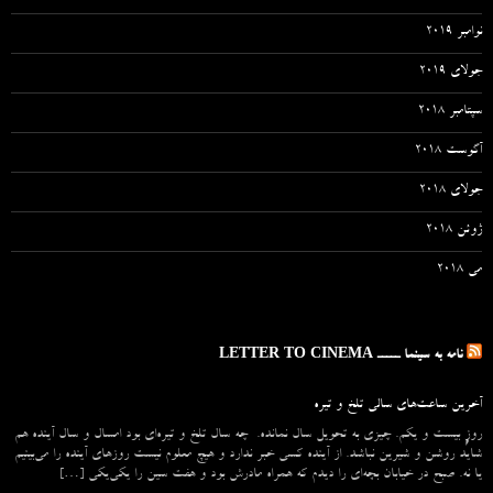
نوامبر 2019
جولای 2019
سپتامبر 2018
آگوست 2018
جولای 2018
ژوئن 2018
می 2018
نامه به سینما ـــــ LETTER TO CINEMA
آخرین ساعت‌های سالی تلخ و تیره
روزِ بیست و یکم. چیزی به تحویل سال نمانده. چه سال تلخ و تیره‌ای بود امسال و سال آینده هم
شاید روشن و شیرین نباشد. از آینده کسی خبر ندارد و هیچ معلوم نیست روزهای آینده را می‌بینیم
یا نه. صبح در خیابان بچه‌ای را دیدم که همراه مادرش بود و هفت سین را یکی‌یکی […]