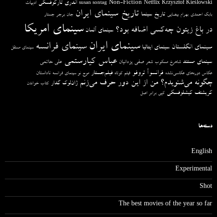
آندری تارکوفسکی
Non-Fiction
Krzysztof Kieślowski
Netflix
ادبیات
susan sontag
تاریخ سینمای ایران
تاریخ سینما
بابک احمدی
بهرام بیضایی
جان برجر
جستار
سینمای امریکا
در باغ زیتون چه‌کسی اضافه بود؟
سینمای آلمان
سینمای ایران
سینمای فرانسه
سینمای انگلستان
سینمای ایتالیا
سینمای مستقل
عباس کیارستمی
سینمای مستند
صفی یزدانیان
علی حاتمی
شاهرخ مسکوب
شعر
فرانسوآ تروفو
فیلم‌جستار
ناداستان
عکاس دوره‌های عکاسی‌نشده
فیلم کوتاه
موج نو سینمای فرانسه
چگونه می‌شنویدم؟ من از این دور حرف می‌زنم
ژان‌لوک گدار
کتاب خواندن
کریشتف کیشلوفسکی
کپی برابر اصل
دسته‌ها
English
Experimental
Shot
The best movies of the year so far