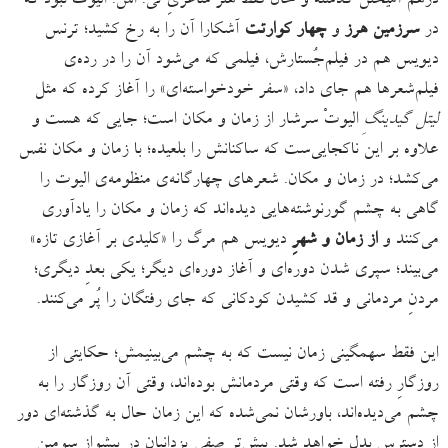
درهم آمیختن گذشته و حال فقط هنر شاعریِ تی. اس. الیوت نبود که
در
سرزمین هرز
و
چهار کوارتت
آشکارا آن را به رخ کشید؛ ترنس
دیویس هم در فیلم‌جُستارش، فیلمی که می‌شود آن را در رده‌ی
فیلم‌شعرها هم جای داد، «سفر خودخواسته‌ای» را آغاز کرده که مثل
لیتل گیدینگِ
الیوتْ سرشار از زمان و مکان است؛ جایی که هست و
علاوه بر این ناکجایی‌ست که ساکنانش را بلعیده؛ با زمان و مکان نفس
می‌کشد؛ در زمان و مکان. شعرهای چهارگانه‌ی منظومه‌ی الیوت را
گاهی به چشم گورنوشته‌هایی دیده‌اند که زمان و مکان را یادآوری
می‌کنند و
از زمان و شهرِ
دیویس هم مرگ را «کلیدی بر آغازی تازه»
می‌بیند؛ سپری شدن دوره‌ای و آغاز دوره‌ای دیگر؛ یکی بعدِ دیگری؛
مردنِ مردمانی و قد کشیدن کودکانی که جای رفتگان را پُر می‌کنند.
این فقط سهمگینی زمان نیست که به چشم می‌بینیمش؛ حکایتی از
روزگارِ رفته‌ است که وقتی مردمانش بوده‌اند، وقتی آن روزگار را به
چشم می‌دیده‌اند، باورشان نمی‌شده که این زمان حال به گذشته‌ای دور
از دسترس بدل خواهد شد. پیش‌تر صفی یزدانیان در پیشواز سومین