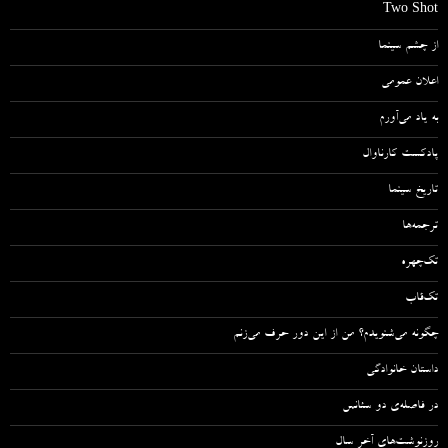
Two Shot
از چشم سینما
اعلان عمومی
به یاد می‌آورم
پادکست کارناوال
تاریخ سینما
ترجمه‌ها
تک‌چهره
تک‌قاب
چگونه می‌شنویدم؟ من از این دور حرف می‌زنم
داستان خانوادگی
در فاصله‌ی دو سئانس
روزنوشت‌های آخر سال