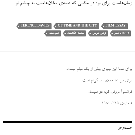
زمان‌هاست برای او؛ در مکانی که همه‌ی مکان‌هاست به چشم او.
TERENCE DAVIES
OF TIME AND THE CITY
FILM-ESSAY
از زمان و شهر
ترنس دیویس
سینمای انگلستان
فیلم‌جستار
برای شما این چیزی بیش از یک فیلم نیست
.
برای من امّا همه‌ی زندگی‌ام است
.
فرانسوآ تروفو،
کایه دو سینما
،
شماره‌ی ۳۱۵، ۱۹۸۰
جست‌وجو