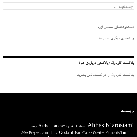
ج
س
ت
ج
و
دست‌نوشته‌های محسن آزرم
ب
ر
و نامه‌‌های دیگری به سینما
ا
ی
:
پادکست کارناوال (پادکستی درباره‌ی هنر)
پادکست کارناوال را در کست‌باکس بشنوید.
برچسب‌ها
Abbas Kiarostami
Andrei Tarkovsky
Essay
Ali Hatami
Jean-Luc Godard
François Truffaut
John Berger
Jean-Claude Carrière