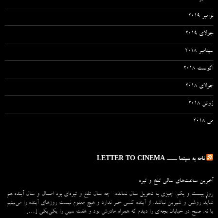
نوامبر 2019
جولای 2019
سپتامبر 2018
آگوست 2018
جولای 2018
ژوئن 2018
می 2018
نامه به سینما ـــــ LETTER TO CINEMA
آخرین ساعت‌های سالی تلخ و تیره
روزِ بیست و یکم. چیزی به تحویل سال نمانده. چه سال تلخ و تیره‌ای بود امسال و سال آینده هم
شاید روشن و شیرین نباشد. از آینده کسی خبر ندارد و هیچ معلوم نیست روزهای آینده را می‌بینیم
یا نه. صبح در خیابان بچه‌ای را دیدم که همراه مادرش بود و هفت سین را یکی‌یکی […]