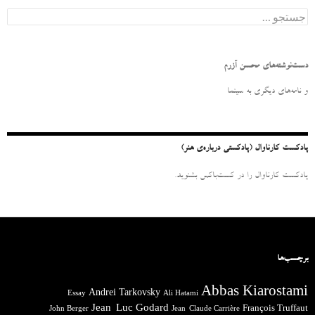
ج
س
ت
ج
و
دست‌نوشته‌های محسن آزرم
ب
ر
و نامه‌‌های دیگری به سینما
ا
ی
:
پادکست کارناوال (پادکستی درباره‌ی هنر)
پادکست کارناوال را در کست‌باکس بشنوید.
برچسب‌ها
Abbas Kiarostami
Andrei Tarkovsky
Essay
Ali Hatami
Jean-Luc Godard
François Truffaut
John Berger
Jean-Claude Carrière