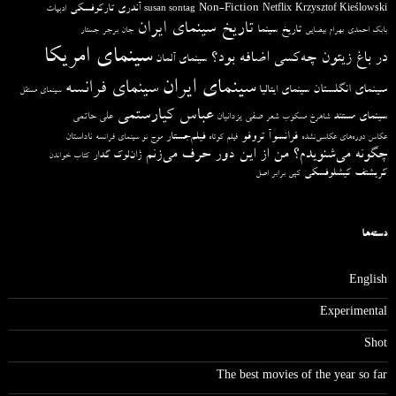
آندری تارکوفسکی
Non-Fiction
Krzysztof Kieślowski
Netflix
ادبیات
susan sontag
تاریخ سینمای ایران
تاریخ سینما
بابک احمدی
بهرام بیضایی
جان برجر
جستار
سینمای امریکا
در باغ زیتون چه‌کسی اضافه بود؟
سینمای آلمان
سینمای ایران
سینمای فرانسه
سینمای انگلستان
سینمای ایتالیا
سینمای مستقل
عباس کیارستمی
سینمای مستند
صفی یزدانیان
علی حاتمی
شاهرخ مسکوب
شعر
فرانسوآ تروفو
فیلم‌جستار
ناداستان
عکاس دوره‌های عکاسی‌نشده
فیلم کوتاه
موج نو سینمای فرانسه
چگونه می‌شنویدم؟ من از این دور حرف می‌زنم
ژان‌لوک گدار
کتاب خواندن
کریشتف کیشلوفسکی
کپی برابر اصل
دسته‌ها
English
Experimental
Shot
The best movies of the year so far