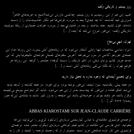
روز بیستم و تاریکی وُلف
خب، این هم از این. رسیدیم به روز بیستم. چه‌کسی باورش می‌شد؟صبح به خریدهای ظاهراً
ضروری عید گذشت. اما چه عیدی؟ بعد به سردرد. قرص‌ها هم انگار خاصیت‌شان را از دست
داده‌اند. طول کشید. چند ساعت. و بعد در هُشیاریِ بعد از سردرد خواندن جُستاری از ربکا سولنیت.
«تاریکی وُلف». این‌طور شروع می‌‌کند که آینده […]
تهران، شهرِ بی‌دفاع
«ایراد اساسیِ ساختمان تنها زمانی آشکار می‌شود که در زبانه‌‌های آتش بسوزد.»این روزها مدام این
جمله‌ی جورجو آگامبن در سرم می‌چرخد. آخرین سطرهای جُستارِ «فرشته‌ی مالیخولیا»یش که این
مدت هربار کتاب برایان دیلن، در اتاق تاریک، را دست گرفته‌ام چشمم را گرفته. این روزها هر
طرفِ تهران را که نگاه می‌کنی زبانه‌های آتش است و […]
برای تجسمِ آینده‌ای که وجود ندارد به تخیل نیاز دارید
دو هفته پیش، یک‌شنبه، سوم اسفند، این‌طور نوشته بودم. برای خودم. دو هفته گذشته و آن‌چه نباید
می‌شد اتفاق افتاده و این‌طور که پیداست بدتر از این هم می‌شود. شاید اگر اینترانتِ نیم‌بندِ بی‌کیفیت
برقرار باشد، هر وقت بتوانم و حوصله‌ای باشد این صفحه را به‌روز کنم. شاید به نشانه‌ی این‌که هنوز
زنده‌ام! *** اگر […]
ABBAS KIAROSTAMI SUR JEAN-CLAUDE CARRIÈRE
ترجمه‌ی فرانسوی مکالمه‌ای با عباس کیارستمی درباره‌ی ژان‌کلود کری‌یر را می‌توانید این‌جا
بخوانید. اصل فارسی این مکالمه در کتاب فیلم کوتاهی درباره‌ی دیگران منتشر شده. ترجمه‌ی
فرانسوی متن کار مژده صالحی عزیز است. ممنونم از او که زحمت ترجمه را کشید و کار را به