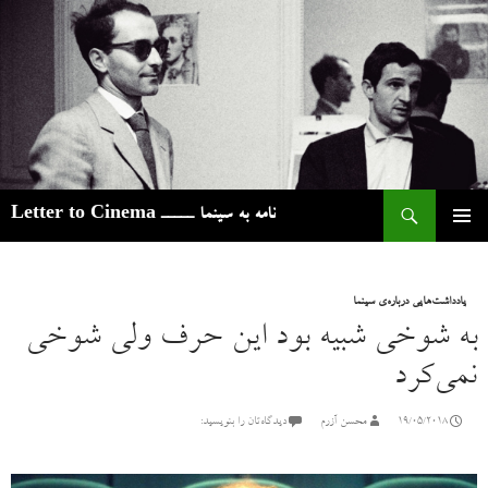
ج
نامه به سینما ـــــ Letter to Cinema
رفتن
فهرست
به
اصلی
نوشته‌ها
یادداشت‌هایی درباره‌ی سینما
به شوخی شبیه بود این حرف ولی شوخی
نمی‌کرد
19/05/2018
محسن آزرم
دیدگاه‌تان را بنویسید: