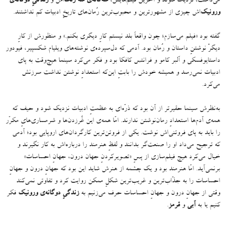
می‌داشت، نزدیک شوند و آخرین فیلم‌هایش،
سه‌گانه‌ی سه رنگ‌
اش و
زندگیِ دوگانه‌ی
ورونیک‌‌
اش چیزی از مشهورترین و محبوب‌ترین رُمان‌های تاریخِ ادبیات کم نداشتند
.
گفته بود
«
فیلم می‌سازم؛ چون واقعاً بلد نیستم کارِ دیگری بکنم
.»
و منظورش از کارِ
دیگرْ نوشتنِ داستان و رُمان بود
.
آدمی‌ که دل‌سپرده‌ی نوشته‌های ویلیام شکسپیر، فیودور
داستایوفسکی و آلبر کامو و فرانتس کافکا بود و فکر می‌کرد سینما هیچ‌وقت به پای
ادبیات نمی‌رسد و همیشه خودش را بابتِ این‌که استعدادِ نوشتن نداشت سرزنش
می‌کرد
.
به‌نظرش سینما حقیرتر از آن بود که ذرّه‌ای به عظمتِ ادبیات نزدیک شود و حیف که
همه‌ی آدم‌ها استعدادِ رمان‌نوشتن ندارند
.
امّا همه‌ی این غُرزدن‌ها و شرمساری‌هایِ مکرّر
را باید به پای فروتنی‌اش نوشت
.
یکی از فروتن‌ترین کارگردان‌های اروپایی بود؛ آدمی
‌که ترجیح می‌داد او را صنعت‌گر بدانند و لفظِ هنرمند را درباره‌اش به کار نگیرند و
خیال می‌کرد هیچ فیلم‌سازی از پسِ
«
تصویرکردنِ جهان درون، جهانِ احساسات
»
برنمی‌آید
.
امّا هنرمند بود و یک چشمه از هنرش شاید این بود که جهانِ درون و جهانِ
احساسات را به جذّاب‌ترین و غریب‌ترین شکلِ ممکن روایت کرد و تفاوتی نمی‌کند
وقتی از جهانِ درون و جهانِ احساسات حرف می‌زنیم به
زندگیِ دوگانه‌ی ورونیک
فکر
کنیم یا به
آبی
و
قرمز
.