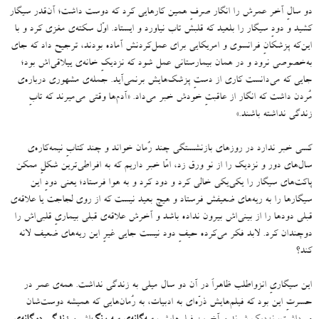
دو سالِ آخر عمرش را انگار صرفِ همین کارهایی کرد که دوست داشت؛ آن‌قدر سیگار
کشید و دودِ سیگار را بلعید که قلبش تاب نیاورد و ایستاد
.
اوّل سکته‌ی مغزی کرد و با
این‌که پزشکانِ فرانسوی و امریکایی برای عمل‌کردنش آماده بودند، ترجیح داد که جای
به‌خصوصی نرود و در همان بیمارستانی عمل شود که نزدیکِ خانه‌ی ییلاقی‌اش بود؛
جایی که می‌دانست کاری از دستِ پزشک‌هایش برنمی‌آید
.
جمله‌ی مشهوری درباره‌ی
مُردن داشت که انگار از عاقبتِ خودش خبر می‌داد
. «
آدم‌ها وقتی می‌میرند که تابِ
زندگی نداشته باشند
.»
کسی خبر ندارد در روزهای بازنشستگی چند رُمان خواند و چند کتابِ نیمه‌کاره‌ی
سال‌های دور و نزدیک را از نو ورق زد، امّا خبر داریم که به افراطی‌ترین شکلِ ممکن
پاکت‌های سیگار را یکی‌یکی خالی کرد و دود کرد و به هوا فرستاد؛ یعنی دودِ این
سیگارها را به ریه‌های ضعیفش فرستاد و هیچ بعید نیست که از روی لجاجت یا علاقه‌ی
قبلی دودها ‌را از بینی‌اش بیرون نداده باشد و آخرش علاقه‌ی قبلی بیماریِ قلبی‌اش را
دوچندان کرد
.
لابد فکر می‌کرده حیفِ دود نیست جایی غیرِ این ریه‌های ضعیف لانه
کند؟
این سیگاریِ انزواطلب ظاهراً در آن دو سال میلی به زندگی نداشت
.
همه‌ی عمر در
حسرتِ این بود که فیلم‌هایش ذرّه‌ای به ادبیات، به رُمان‌هایی که همیشه دوست‌شان