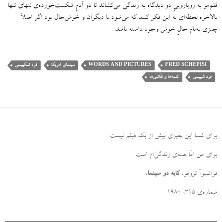
قلم‌مو به رویاروییِ دو دیدگاه به زندگی می‌کشاند تا دو آدمِ شکست‌خورده‌ی تنهای تنها
بالاخره لحظه‌ای به این فکر کنند که می‌شود با دیگران و خوش‌حال بود اگر اصلاً
چیزی به‌نام حالِ خوش وجود داشته باشد
.
FRED SCHEPISI
WORDS AND PICTURES
سینمای امریکا
فرد اسکیپسی
فرد شپیسی
کلمه‌ها و نقّاشی‌ها
برای شما این چیزی بیش از یک فیلم نیست
.
برای من امّا همه‌ی زندگی‌ام است
.
فرانسوآ تروفو،
کایه دو سینما
،
شماره‌ی ۳۱۵، ۱۹۸۰