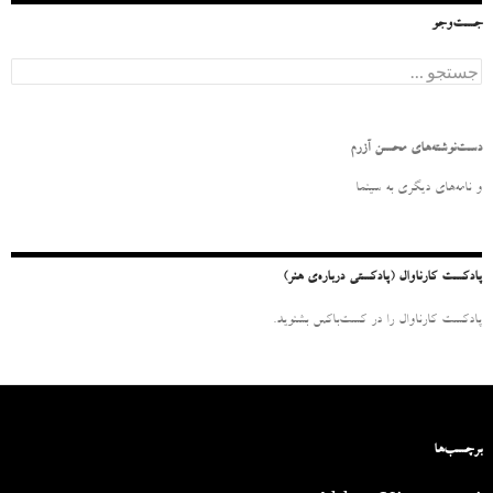
جست‌وجو
ج
س
ت
ج
و
دست‌نوشته‌های محسن آزرم
ب
ر
و نامه‌‌های دیگری به سینما
ا
ی
:
پادکست کارناوال (پادکستی درباره‌ی هنر)
پادکست کارناوال را در کست‌باکس بشنوید.
برچسب‌ها