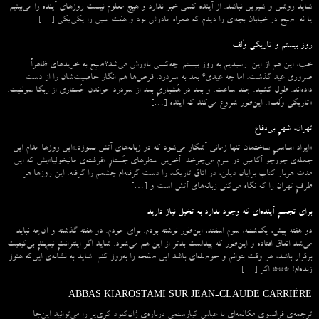
شاید روشن و شیرین نباشد. از آینده کسی خبر ندارد و هیچ معلوم نیست روزهای آینده را می‌بینیم
یا نه. صبح در خیابان بچه‌ای را دیدم که همراه مادرش بود و هفت سین را یکی‌یکی […]
روز بیستم و تاریکی وُلف
خب، این هم از این. رسیدیم به روز بیستم. چه‌کسی باورش می‌شد؟صبح به خریدهای ظاهراً
ضروری عید گذشت. اما چه عیدی؟ بعد به سردرد. قرص‌ها هم انگار خاصیت‌شان را از دست
داده‌اند. طول کشید. چند ساعت. و بعد در هُشیاریِ بعد از سردرد خواندن جُستاری از ربکا سولنیت.
«تاریکی وُلف». این‌طور شروع می‌‌کند که آینده […]
تهران، شهرِ بی‌دفاع
«ایراد اساسیِ ساختمان تنها زمانی آشکار می‌شود که در زبانه‌‌های آتش بسوزد.»این روزها مدام این
جمله‌ی جورجو آگامبن در سرم می‌چرخد. آخرین سطرهای جُستارِ «فرشته‌ی مالیخولیا»یش که این
مدت هربار کتاب برایان دیلن، در اتاق تاریک، را دست گرفته‌ام چشمم را گرفته. این روزها هر
طرفِ تهران را که نگاه می‌کنی زبانه‌های آتش است و […]
برای تجسمِ آینده‌ای که وجود ندارد به تخیل نیاز دارید
دو هفته پیش، یک‌شنبه، سوم اسفند، این‌طور نوشته بودم. برای خودم. دو هفته گذشته و آن‌چه نباید
می‌شد اتفاق افتاده و این‌طور که پیداست بدتر از این هم می‌شود. شاید اگر اینترانتِ نیم‌بندِ بی‌کیفیت
برقرار باشد، هر وقت بتوانم و حوصله‌ای باشد این صفحه را به‌روز کنم. شاید به نشانه‌ی این‌که هنوز
زنده‌ام! *** اگر […]
ABBAS KIAROSTAMI SUR JEAN-CLAUDE CARRIÈRE
ترجمه‌ی فرانسوی مکالمه‌ای با عباس کیارستمی درباره‌ی ژان‌کلود کری‌یر را می‌توانید این‌جا