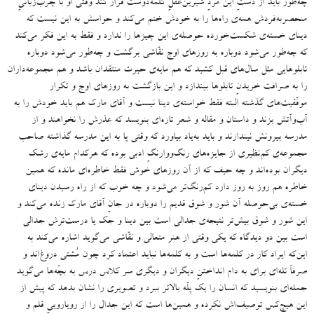
چه‌طور باید از دستِ این مردِ شیرین‌عقلِ کلمه‌‌دوست فرار کند وقتی او با چرب‌زبانیِ
منحصربه‌فردش همه‌ی راه‌ها را به خودش ختم می‌کند و حواسش به این نیست که
دینای خسته‌ی شکست‌خورده‌ حوصله‌ی این چیزها را ندارد و فقط به این فکر می‌‌کند
که چه‌طور می‌شود دوباره به روزهای اوج نقّاشی برگشت و چه‌طور می‌شود دوباره
تابلوهایی مثل سال‌های قبل کشید که هم مایه‌ی حیرت منتقدان باشد و هم مجموعه‌داران
را به صرافت خریدنِ تابلوها بیندازد و این بازگشت به روزهای اوج و تکرار
موفّقیت‌های گذشته البته فقط خواسته‌ی دینا نیست و آقای مارک هم باید خودش را به
آب‌وآتش بزند و داستان و مقاله و شعر تازه‌ای بنویسد که عذرش را نخواهند و از
مدرسه بیرونش نیندازند و باید به‌یاد بیاورد که وقتی پا به این مدرسه گذاشته صاحب
مجموعه‌ی کم‌نظیری از جایزه‌های رنگ‌ووارنگِ ادبی بوده که هرکدام مایه‌ی رشک
دیگران بوده‌اند و چه حیف که از آن روزهای خوش فقط خاطره‌ای مانده که همین
خاطره ‌هم روز به روز دارد کم‌رنگ‌تر می‌شود و چه خوب که از راه رسیدن دینای
خسته‌ی بی‌حوصله آن شور و شوق قدیم را دوباره در جانِ آقای مارک زنده می‌کند و
این شور و شوق بیش‌تر نتیجه‌ی جدالی است بین دینا و جک یا درست‌ترش جدالی
است بین دو دیدگاه که یکی وقتی از هنر متعالی و نقّاشی می‌گوید اشاره می‌کند به
این‌که ایراد کار در کلمه‌ها است و به کلمه‌ها نباید اعتماد کرد چون مُشتی دروغ‌اند و
صرفاً تله‌ای برای به دام انداختنِ دیگران و دیگری سر کلاس درس به بچّه‌ها می‌گوید
جمله‌ای بنویسید که انسان را یک‌ پلّه بالاتر ببرد و تصویری را نشان بدهد که پیش از
این هیچ‌کس توصیف‌اش نکرده و همین‌ها است که این جدال را از رویاروییِ قلم و