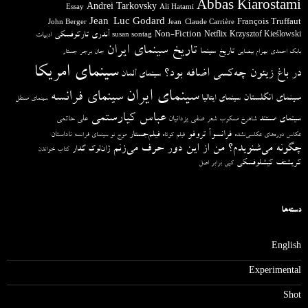
Abbas Kiarostami
Andrei Tarkovsky
Essay
Ali Hatami
Jean-Luc Godard
François Truffaut
John Berger
Jean-Claude Carrière
آندری تارکوفسکی
Non-Fiction
Krzysztof Kieślowski
Netflix
ادبیات
susan sontag
تاریخ سینمای ایران
تاریخ سینما
بابک احمدی
بهرام بیضایی
جان برجر
جستار
سینمای امریکا
در باغ زیتون چه‌کسی اضافه بود؟
سینمای آلمان
سینمای ایران
سینمای فرانسه
سینمای انگلستان
سینمای ایتالیا
سینمای مستقل
عباس کیارستمی
سینمای مستند
صفی یزدانیان
علی حاتمی
شاهرخ مسکوب
شعر
فرانسوآ تروفو
فیلم‌جستار
ناداستان
عکاس دوره‌های عکاسی‌نشده
فیلم کوتاه
موج نو سینمای فرانسه
چگونه می‌شنویدم؟ من از این دور حرف می‌زنم
ژان‌لوک گدار
کتاب خواندن
کریشتف کیشلوفسکی
کپی برابر اصل
دسته‌ها
English
Experimental
Shot