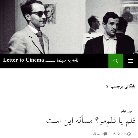
ج
نامه به سینما ـــــ Letter to Cinema
رفتن
فهرست
به
اصلی
نوشته‌ها
بایگانی برچسب: s
مرور فیلم
قلم یا قلم‌مو؟ مسأله این است
19/05/2018
۱ دیدگاه