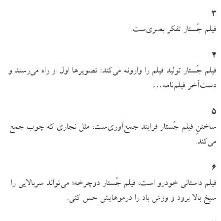
٣
فیلم جُستار تفکر بصری‌ست.
۴
فیلم جُستار تولید فیلم را وارونه می‌کند: تصویرها اول از راه می‌رسند و
دست‌آخر فیلم‌نامه…
۵
ساختنِ فیلم جُستار فرایند جمع‌آوری‌ست، مثل نجاری که چوب جمع
می‌کند.
۶
فیلم داستانی خودرو است، فیلم جُستار دوچرخه؛ می‌تواند سربالایی را
سیخ بالا برود و وزش باد را درموهایش حس کنی.