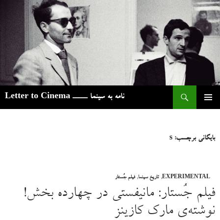
ج
نامه به سینما ـــــ Letter to Cinema
رفتن
فهرست
به
اصلی
نوشته‌ها
بایگانی برچسب: s
EXPERIMENTAL
,
تاریخ سینما
,
فیلم جُستار
فیلم‌ جُستار: مانیفستی در چهارده بخش!
نوشته‌ی مارک کازینز