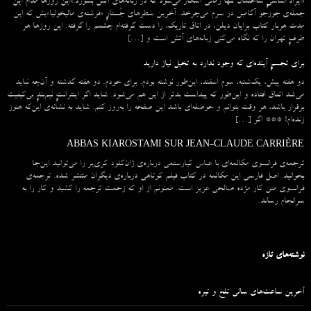
«ایراد اساسیِ ساختمان تنها زمانی آشکار می‌شود که در زبانه‌‌های آتش بسوزد.»این روزها مدام این
جمله‌ی جورجو آگامبن در سرم می‌چرخد. آخرین سطرهای جُستارِ «فرشته‌ی مالیخولیا»یش که این
مدت هربار کتاب برایان دیلن، در اتاق تاریک، را دست گرفته‌ام چشمم را گرفته. این روزها هر
طرفِ تهران را که نگاه می‌کنی زبانه‌های آتش است و […]
برای تجسمِ آینده‌ای که وجود ندارد به تخیل نیاز دارید
دو هفته پیش، یک‌شنبه، سوم اسفند، این‌طور نوشته بودم. برای خودم. دو هفته گذشته و آن‌چه نباید
می‌شد اتفاق افتاده و این‌طور که پیداست بدتر از این هم می‌شود. شاید اگر اینترانتِ نیم‌بندِ بی‌کیفیت
برقرار باشد، هر وقت بتوانم و حوصله‌ای باشد این صفحه را به‌روز کنم. شاید به نشانه‌ی این‌که هنوز
زنده‌ام! *** اگر […]
ABBAS KIAROSTAMI SUR JEAN-CLAUDE CARRIÈRE
ترجمه‌ی فرانسوی مکالمه‌ای با عباس کیارستمی درباره‌ی ژان‌کلود کری‌یر را می‌توانید این‌جا
بخوانید. اصل فارسی این مکالمه در کتاب فیلم کوتاهی درباره‌ی دیگران منتشر شده. ترجمه‌ی
فرانسوی متن کار مژده صالحی عزیز است. ممنونم از او که زحمت ترجمه را کشید و کار را به
سرانجام رساند.
نوشته‌های تازه
آخرین ساعت‌های سالی تلخ و تیره