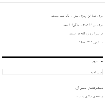
برای شما این چیزی بیش از یک فیلم نیست
.
برای من امّا همه‌ی زندگی‌ام است
.
فرانسوآ تروفو،
کایه دو سینما
،
شماره‌ی ۳۱۵، ۱۹۸۰
جست‌وجو
ج
س
ت
ج
و
دست‌نوشته‌های محسن آزرم
ب
ر
و نامه‌‌های دیگری به سینما
ا
ی