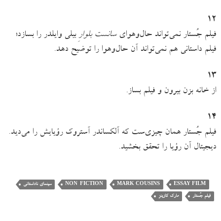
١٢
فیلم جُستار نمی‌تواند حال‌وهوای
سانست بلوارِ
بیلی وایلدر را بسازد؛
فیلم داستانی هم نمی‌تواند آن حال‌و‌هوا را توضیح دهد.
١٣
از خانه بزن بیرون و فیلم بساز.
١۴
فیلم جُستار همان چیزی‌ست که آلکساندر آستروک رؤیایش را می‌دید.
دیجیتال آن رؤیا را تحقق بخشید.
ESSAY FILM
MARK COUSINS
NON-FICTION
سینمای ناداستانی
فیلم‌ جُستار
مارک کازینز