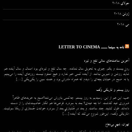
جولای 2018
ژوئن 2018
می 2018
نامه به سینما ـــــ LETTER TO CINEMA
آخرین ساعت‌های سالی تلخ و تیره
روزِ بیست و یکم. چیزی به تحویل سال نمانده. چه سال تلخ و تیره‌ای بود امسال و سال آینده هم
شاید روشن و شیرین نباشد. از آینده کسی خبر ندارد و هیچ معلوم نیست روزهای آینده را می‌بینیم
یا نه. صبح در خیابان بچه‌ای را دیدم که همراه مادرش بود و هفت سین را یکی‌یکی […]
روز بیستم و تاریکی وُلف
خب، این هم از این. رسیدیم به روز بیستم. چه‌کسی باورش می‌شد؟صبح به خریدهای ظاهراً
ضروری عید گذشت. اما چه عیدی؟ بعد به سردرد. قرص‌ها هم انگار خاصیت‌شان را از دست
داده‌اند. طول کشید. چند ساعت. و بعد در هُشیاریِ بعد از سردرد خواندن جُستاری از ربکا سولنیت.
«تاریکی وُلف». این‌طور شروع می‌‌کند که آینده […]
تهران، شهرِ بی‌دفاع