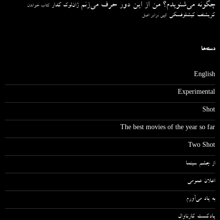
چگونه می‌شنویدم؟ من از این دور حرف می‌زنم
ژان‌لوک گدار
کتاب خواندن
کریشتف کیشلوفسکی
کپی برابر اصل
دسته‌ها
English
Experimental
Shot
The best movies of the year so far
Two Shot
از چشم سینما
اعلان عمومی
به یاد می‌آورم
پادکست کارناوال