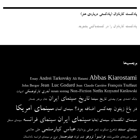
:
پادکست کارناوال (پادکستی درباره‌ی هنر)
پادکست کارناوال را در کست‌باکس بشنوید.
برچسب‌ها
Abbas Kiarostami
Andrei Tarkovsky
Essay
Ali Hatami
Jean-Luc Godard
François Truffaut
John Berger
Jean-Claude Carrière
آندری تارکوفسکی
Non-Fiction
Krzysztof Kieślowski
Netflix
ادبیات
susan sontag
تاریخ سینمای ایران
تاریخ سینما
بابک احمدی
بهرام بیضایی
جان برجر
جستار
سینمای امریکا
در باغ زیتون چه‌کسی اضافه بود؟
سینمای آلمان
سینمای ایران
سینمای فرانسه
سینمای انگلستان
سینمای ایتالیا
سینمای مستقل
عباس کیارستمی
سینمای مستند
صفی یزدانیان
علی حاتمی
شاهرخ مسکوب
شعر
فرانسوآ تروفو
فیلم‌جستار
ناداستان
عکاس دوره‌های عکاسی‌نشده
فیلم کوتاه
موج نو سینمای فرانسه