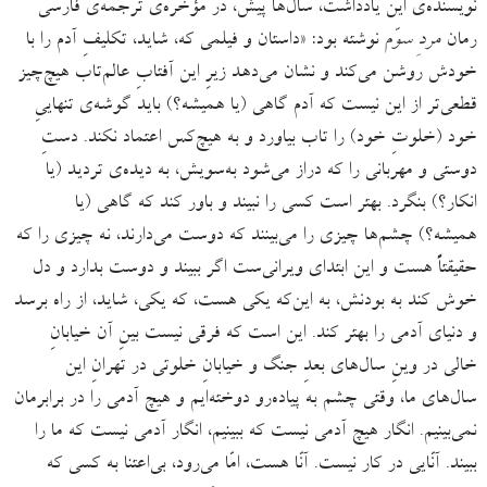
نویسنده‌ی این یادداشت، سال‌ها پیش، در مؤخره‌ی ترجمه‌ی فارسی
رمان
مردِ سوّم
نوشته بود: «داستان و فیلمی که، شاید، تکلیفِ آدم را با
خودش روشن می‌کند و نشان می‌دهد زیرِ این آفتابِ عالم‌تاب هیچ‌چیز
قطعی‌تر از این نیست که آدم گاهی (یا همیشه؟) باید گوشه‌ی تنهاییِ
خود (خلوتِ خود)‌ را تاب بیاورد و به هیچ‌کس اعتماد نکند. دستِ
دوستی و مهربانی را که دراز می‌شود به‌سویش، به دیده‌ی تردید (یا
انکار؟) بنگرد. بهتر است کسی را نبیند و باور کند که گاهی (یا
همیشه؟) چشم‌ها چیزی‌ را می‌بینند که دوست می‌دارند، نه چیزی را که
حقیقتاً هست و این ابتدای ویرانی‌ست اگر ببیند و دوست بدارد و دل
خوش کند به بودنش، به این‌که ‌یکی هست، که یکی، شاید، از راه برسد
و دنیای آدمی را بهتر ‌کند. این است که فرقی نیست بینِ آن خیابانِ
خالی در وینِ سال‌های بعدِ جنگ و خیابانِ خلوتی در تهرانِ این
سال‌های ما، وقتی چشم به پیاده‌رو دوخته‌ایم و هیچ آدمی را در برابرمان
نمی‌بینیم. انگار هیچ آدمی نیست که ببینیم، انگار آدمی نیست که ما را
ببیند. آنّایی در کار نیست. آنّا هست، امّا می‌رود، بی‌اعتنا به کسی که