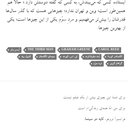
ایستاده، کسی که می‌بیندش، به کسی که گفته دوستش دارد.» حالا هم
همین‌طور است؛ وین و تهران ندارد؛ چیزهایی هست که با گذر سال‌ها
قدرشان را بیش‌تر می‌فهمیم و
مردِ سوّم
یکی از این چیزها است؛ یکی
از بهترین چیزها.
CAROL REED
GRAHAM GREENE
THE THIRD MAN
اُرسن ولز
الکساندر کوردا
بُت سقوط‌کرده
تی. اس. الیوت
سینمای انگلستان
کارول رید
گراهام گرین
مرد سوّم
برای شما این چیزی بیش از یک فیلم نیست
.
برای من امّا همه‌ی زندگی‌ام است
.
فرانسوآ تروفو،
کایه دو سینما
،