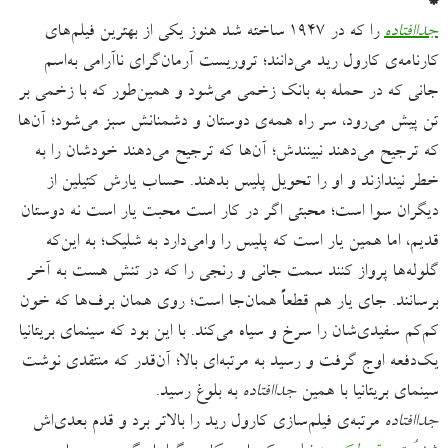
*
جداافتاده
را که در ۱۹۴۷ ساخته شد هنوز یکی از بهترین فیلم‌های
کارنامه‌ی کارول رید می‌دانند؛ تروریست آرمان‌گرای ناآرامی به‌اسم
جانی که در حمله به بانک زخمی می‌شود و همین‌طور که با زخمی بر
تن پیش می‌رود، سر راه همه‌ی دوستان و دشمنانش سبز می‌شود؛ آن‌ها
که ترجیح می‌دهند نبینندش؛ آن‌ها که ترجیح می‌دهند خودشان را به
خطر نیندازند و او را تحویل پلیس بدهند. حساب یارش کتیلین از
دیگران سوا است؛ محبتی اگر در کار است محبت یار است نه دوستان
قدیم، اما همین یار است که پلیس را وامی‌دارد به شلیک؛ به این‌که
گلوله‌ها پرواز کنند سمت جانی و رنجی را که در تنش هست به آخر
برسانند. جای یار هم قطعاً همان‌جا است؛ روی همان برف‌ها که خون
کم‌کم سفیدی‌شان را سرخ و سیاه می‌کند. با این بود که سینمای بریتانیا
یک‌دفعه اوج گرفت و رسید به مرتبه‌ای بالا؛ آن‌قدر که منتقدی نوشت
سینمای بریتانیا با همین
جداافتاده
به بلوغ رسید.
جداافتاده
مرتبه‌ی فیلم‌سازی کارول رید را بالاتر برد و قدم‌ بعدی‌اش