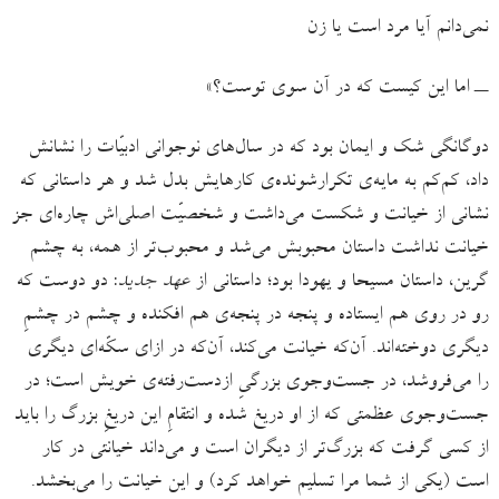
نمی‌دانم آیا مرد است یا زن
ــ اما این کیست که در آن سوی توست؟»
دوگانگی شک و ایمان بود که در سال‌های نوجوانی ادبیّات را نشانش
داد، کم‌کم به مایه‌ی تکرارشونده‌ی کارهایش بدل شد و هر داستانی که
نشانی از خیانت و شکست می‌داشت و شخصیّت اصلی‌اش چاره‌ای جز
خیانت نداشت داستان محبوبش می‌‌شد و محبوب‌تر از همه، به چشم
گرین، داستان مسیحا و یهودا بود؛ داستانی از
عهد جدید
: دو دوست که
رو در روی هم ایستاده‌ و پنجه در پنجه‌ی هم افکنده‌ و چشم در چشمِ
دیگری دوخته‌اند. آن‌که خیانت می‌کند، آن‌که در ازای سکّه‌ای دیگری
را می‌فروشد، در جست‌وجوی بزرگیِ ازدست‌رفته‌ی خویش است؛ در
جست‌وجوی عظمتی که از او دریغ شده و انتقامِ این دریغِ بزرگ را باید
از کسی گرفت که بزرگ‌تر از دیگران است و می‌داند خیانتی در کار
است (یکی از شما مرا تسلیم خواهد کرد) و این خیانت را می‌بخشد.