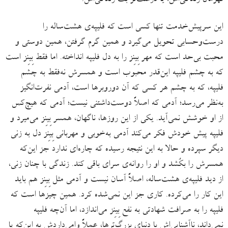
قهرمان زندگی‌اش؛ یا درست‌تر بُت زندگی‌اش.
این سرپیش‌خدمت تنها کسی است که فلیپه‌ی هشت‌ساله را
درست‌وحسابی تحویل می‌گیرد و همین گرم گرفتن، همین دوستی و
محبت بی‌حد است که مهر بِینِز را به دل فلیپه انداخته. اما فقط بِینِز است
که به چشم فلیپه این‌قدر محبوب است و همسرش نه‌فقط به چشم
فلیپه، که به چشم هر کسی که آن دوروبرها است، آدمی نفرت‌انگیز
به‌نظر می‌رسد؛ آدمی که اصلاً دوست‌داشتنی نیست؛ آدمی که هیچ‌کس
از او خوشش نمی‌آید. یکی از این روزها، ناگهان، همسر بِینِز می‌میرد و
فلیپه پیش خودش فکر می‌کند آدمی به‌خوبی و مهربانی بِینِز دل به زنی
دیگر سپرده و حالا به این نتیجه رسیده که چاره‌ای ندارد جز این‌که
همسرش را بکُشد و او را روانه‌ی سرای باقی کند. زندگی با چنان زنی،
از دید فلیپه‌ی هشت‌ساله، اصلاً آسان نیست و آدمی مثل بِینِز هم باید
این کار را می‌کرده. کاری جز این نمی‌شده کرد. همین چیزها است که
فلیپه را به صرافت شهادتی به نفع بِینِز می‌اندازد، اما آن‌چه فلیپه
نمی‌داند، ناآشنایی‌اش با دنیای بزرگ‌ترها، عملاً وامی‌داردش به این‌که پا