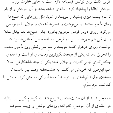
گرین گفت برای نوشتن فیلم‌نامه لازم است به جایی خلوت برود.
خودش ایتالیا را پیشنهاد کرد. خانه‌ای داشته‌ باشد از آن خودش و از بام
تا شام پشت میزی بنشیند و بنویسد و شاید مثل روزهایی که صبح‌ها
رمان
مأمور معتمد
را می‌نوشت و عصرها
قدرت و جلال
را بازنویسی
می‌کرد، روزی دوبار قرص بنزدرین بخورد؛ یکی صبح‌ها بعدِ بیدار شدن
و آن‌یکی هم ظهرها. با این دو قرصِ روزانه، با این آمفاتین‌ها بود که
توانست روزی دوهزار کلمه بنویسد و بعدِ سی‌وشش روز
مأمور معتمد
را تحویل داد که یکی از هیجان‌انگیزترین رمان‌های او است و آماده‌ی
چکش‌کاریِ نهایی
قدرت و جلال
شد؛ یکی از چند شاهکارش. حالا
هم، این‌طور که خودش می‌گفت، به هشت‌هفته وقت نیاز داشت تا
نسخه‌ی اول فیلم‌نامه‌ای را بنویسد که بعداً، وقتی تمامش کرد، اسمش را
گذاشت
مردِ سوّم
.
همه‌چیز شاید از آن هشت‌هفته‌ای شروع شد که گراهام گرین در ایتالیا،
در خانه‌ای از آن خودش، گذراند؛ روزهای نوشتن و ای‌بسا مصرف