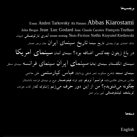
برچسب‌ها
Abbas Kiarostami
Andrei Tarkovsky
Essay
Ali Hatami
Jean-Luc Godard
François Truffaut
John Berger
Jean-Claude Carrière
آندری تارکوفسکی
Non-Fiction
Krzysztof Kieślowski
Netflix
ادبیات
susan sontag
تاریخ سینمای ایران
تاریخ سینما
بابک احمدی
بهرام بیضایی
جان برجر
جستار
سینمای امریکا
در باغ زیتون چه‌کسی اضافه بود؟
سینمای آلمان
سینمای ایران
سینمای فرانسه
سینمای انگلستان
سینمای ایتالیا
سینمای مستقل
عباس کیارستمی
سینمای مستند
صفی یزدانیان
علی حاتمی
شاهرخ مسکوب
شعر
فرانسوآ تروفو
فیلم‌جستار
ناداستان
عکاس دوره‌های عکاسی‌نشده
فیلم کوتاه
موج نو سینمای فرانسه
چگونه می‌شنویدم؟ من از این دور حرف می‌زنم
ژان‌لوک گدار
کتاب خواندن
کریشتف کیشلوفسکی
کپی برابر اصل
دسته‌ها
English