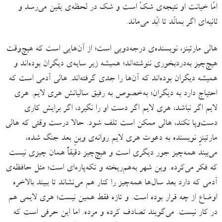
امّا خیانت او نتیجه‌ی شکّ است و شک در لحظه‌ی یقین می‌رسد و
ثانیه‌ای اگر بمانَد تا ابَد می‌ماند.
هالی مارتینز، نویسنده‌ی درجه‌دویی است؛ از آن‌هایی است که هیچ‌وقت
هیچ‌چیز به‌دردبخوری ننوشته‌اند؛ همیشه زیر سایه‌ی دیگران بوده‌اند و
همیشه دیگران بوده‌اند که آن‌ها را جدی گرفته‌اند. هالی آدمی است که
احتیاج دارد به دیگران؛ به‌خصوص به رفیق سالیانش هری لایم. هری
لایم اگر نباشد، هری لایم اگر دست او را نگیرد، اگر برایش کاری
دست‌وپا نکند، هالی ممکن است تلف شود. حالا درست وقتی که هالی
مارتینزِ نویسنده به دعوت هری لایم روانه‌ی وینِ بعد جنگ شده،
می‌بیند همه‌چیز جور دیگری است و هیچ‌چیز دقیقاً همان چیزی نیست
که فکر می‌کرده. وین شهر به‌هم‌ریخته و تکه‌پاره‌ای است؛ مثل حافظه‌ی
آدمی که دارد بعد سال‌ها همه‌چیز را کنار هم می‌نشاند تا ببیند بالاخره
اوضاع از چه قرار بوده است. و تازه فقط همین نیست؛ هری لایمی هم
در کار نیست. می‌گویند تصادف کرده و مرده. اما این حرفی است که