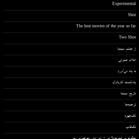
Experimental
Shot
The best movies of the year so far
Two Shot
از چشم سینما
اعلان عمومی
به یاد می‌آورم
پادکست کارناوال
تاریخ سینما
ترجمه‌ها
تک‌چهره
تک‌قاب
چگونه می‌شنویدم؟ من از این دور حرف می‌زنم