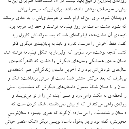
روزانه‌ی بندرزین و هیچ بعید نیست در آن هشت‌هفته هم برای این‌که
بیش‌تر حوصله‌ی نوشتن داشته باشد، برای این‌که سرخوشی‌اش
دوچندان شود، برای این‌که آرام باشد و هوشیاری‌اش را به حدی برساند
که بشود هشت ساعت در روز فیلم‌نامه نوشت و خط زد. هرچه بود،
نتیجه‌ی آن هشت‌هفته فیلم‌نامه‌ای شد که بعد خواندنش کارول رید
گفت فقط آخرش را دوست ندارد و باید به پایان‌بندی دیگری فکر
کنند. آن‌چه نوشت،
مردِ سوّم
ی که اولین‌بار به شکل فیلم‌نامه نوشته شد،
همان مایه‌ی همیشگی رمان‌های دیگرش را داشت که ظاهراً نتیجه‌ی
سال‌های کودکی‌اش بود و تا آخرین داستان زندگی‌اش هم (
منطقه‌ی
بی‌طرف
که بعد مرگش منتشر شد) دست از سرش برنداشت: شک و
ایمان و با همان شکّ معمولِ داستان‌های دیگرش که شخصیّتِ اصلی
را لحظه‌ای به مکث وامی‌دارد و مسیر آینده‌اش را از نو می‌نویسد و
روانه‌ی راهی می‌کندش که از پیش نمی‌دانسته. شک کردن است که
داستان و شخصیّت را می‌سازد؛ آن‌گونه که هنری جیمز، داستان‌نویسِ
محبوبش، گفته بود و باز به‌قول داستان‌نویسی دیگر «شک عنصر حیاتی