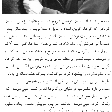
همه‌چیز شاید از داستان کوتاهی شروع شد به‌نام
اتاق زیرزمین
؛ داستان
کوتاهی که گراهام گرین، استاد بی‌بدیل داستان‌نویسی، چند سالی بعدِ
انتشارش به صرافت نوشتن داستان بلندتری بر پایه‌اش افتاد؛ داستانی که
دست‌آخر عنوانش
بُت سقوط‌کرده
شد و همان سال‌ها، کمی بعد آن‌که
کارول رید، کارگردان
قطار شبانه به مونیخ
و
افتخار حقیقی
و
جداافتاده
،
از دوستش، سینماشناس و منتقد سابق و رمان‌نویس این سال‌ها، گراهام
گرین، خواست فیلم‌نامه‌ای برایش بنویسد، رمان‌نویس انگلیسی داستان
بُت سقوط‌کرده
را پیشنهاد کرد؛ سرگذشت پسرک هشت‌ساله‌ای به‌نام
فلیپه؛ پسرکی که پدرش سفیر یکی از کشورهای خارجی در بریتانیا
است و دارد تک‌وتنها در دنیای بزرگ‌ترها قد می‌کشد. هیچ دوستی که
هم‌سن‌وسال خودش باشد ندارد و در این مدتی که این‌جا، در این خانه،
زندگی کرده، هیچ دوستی نداشته جز بِینِز، سرپیش‌خدمت جناب سفیر؛