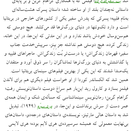
شد
بُت سقوط‌کرده
؛ فیلمی که با همکاری گراهام گرین و بر پایه‌ی
داستانی نه‌چندان بلند از او ساخته شد؛ داستان پسرک هشت‌ساله‌ای
به‌نام فلیپه؛ پسرکی که پدرش سفیر یکی از کشورهای خارجی در بریتانیا
است و دارد تک‌وتنها در دنیای بزرگ‌ترها قد می‌کشد. هیچ دوستی که
هم‌سن‌وسال خودش باشد ندارد و در این مدتی که این‌جا، در این خانه،
زندگی کرده، هیچ دوستی هم نداشته جز بِینِز، سرپیش‌خدمت جناب
سفیر؛ قهرمان زندگی‌اش؛ یا درست‌تر بُت زندگی‌اش. ماجراهای فلیپه و
پا گذاشتنش به دنیای بزرگ‌ترها تماشاگران را سر ذوق آورد و منتقدان
یک‌صدا شدند که این یکی از بهترین فیلم‌های سینمای بریتانیا است.
همین شد که الکساندر کوردا از او خواست فیلم دیگری هم برای لاندن
فیلمز بسازد و کارول رید این‌بار هم سراغ دوست داستان‌نویسش رفت؛
گراهام گرین؛ رمان‌نویسِ سینماشناسی که مسأله‌ی شک و ایمان همه‌ی
عمر دست از سرش برنداشت و این‌جا، در
مرد سوّم
(۱۹۴۹)، تبدیل
شد به داستان هالی مارتینز، نویسنده‌ی داستان‌های درجه‌دو، داستان‌های
بی‌نهایت معمولی که همیشه سرسپرده‌ی هری لایم بوده؛ هری لایمی