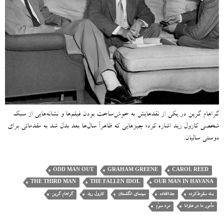
گراهام گرین در یکی از نقدهایش به خوش‌ساخت بودن فیلم‌ها و نشانه‌هایی از سبک
شخصی کارول رید اشاره کرد؛ چیزهایی که ظاهراً سال‌ها بعد بدل شد به مقدماتی برای
دوستی سالیان.
ODD MAN OUT
GRAHAM GREENE
CAROL REED
THE THIRD MAN
THE FALLEN IDOL
OUR MAN IN HAVANA
بت سقوط‌کرده
جداافتاده
سینمای انگلستان
کارول رید
گراهام گرین
مأمور ما در هاوانا
مرد سوّم