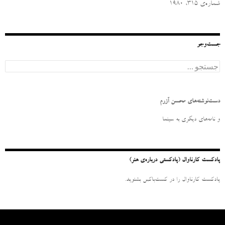
شماره‌ی ۳۱۵، ۱۹۸۰
جست‌وجو
ج
س
ت
ج
و
دست‌نوشته‌های محسن آزرم
ب
ر
و نامه‌‌های دیگری به سینما
ا
ی
:
پادکست کارناوال (پادکستی درباره‌ی هنر)
پادکست کارناوال را در کست‌باکس بشنوید.