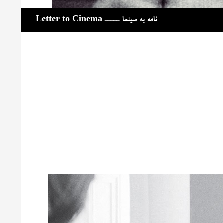
جست‌وجو
نامه به سینما ـــــ Letter to Cinema