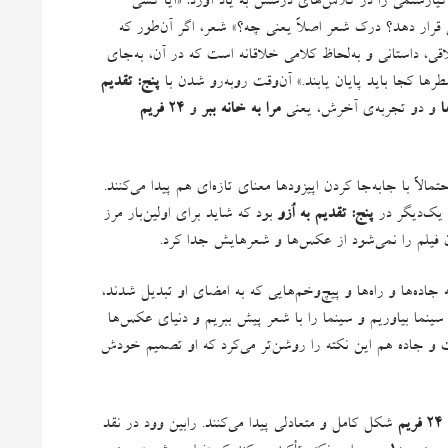
یارستمی را در کلاس‌های درسش به یاد آورد
: «
آیا کسی
 قرار دهد؟ درک شعر اصلاً یعنی چه؟
»
شعر، اگر آن‌طور که
اقی، داستانی و به‌لحاظ کلامی خلاقانه است که در آن، به‌جای
ها کجا باید پایان یابند
.»
آن‌وقت روبه‌رو شدن با
پنج
:
تقدیم
ا
و دو تجربه‌ی آخرش، یعنی
مرا به خانه ببر
و
۲۴ فریم
الاً با جابه‌جا کردن اپیزودها معنای تازه‌ای هم پیدا می‌کنند
.
ا یک‌دیگر در
پنج
:
تقدیم به اُزو
بود که شاید برای اولین‌بار مرز
آن فیلم را نمی‌شود از عکس‌ها و شعرهایش جدا کرد
.
ده‌ها و راه‌ها و پیچ‌وخم‌هایی که به امضای او تبدیل شدند،
 سینما بیاوریم و سینما را با شعر پیش ببریم و دنیای عکس‌ها
 جاده هم این نکته را روشن‌تر می‌کرد که او تصمیم خودش
۲۴ فریم
شکل کامل و متعادلی پیدا می‌کنند
.
رابین وود در نقد