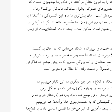
 را به امروز منتقل می‌کنند
.
در عکس‌ها چه‌چیزی هست که
تصویرهای متحرک، به‌قولِ سانتاگ، ماندگار می‌کند؟ زمان
رده‌تر است
.
زمانِ بیش‌تری دارد و این گستردگی را آشکارا به
در محدوده‌ی این زمان
.
اما عکس‌ها منتخبند؛ گزیده
.
بُرشی از
سی همین است
:
ساکن است، ایستا، ثابت
.
لحظه‌ای‌ست از زمان؛
درخت‌های بی‌برگ و شکارچی‌هایی که در حال بازگشتند
.
 برفی‌ست که اتفاقاً همه‌چیز به‌خاطر سفیدی برف بیش‌تر به
بعدِ لحظه‌ای را که بروگل تصویر کرده پیش چشم تماشاگرش
 معمولاً از دست رفته، اما حالا در دسترس است
.
ر و کلاغ و هر چیز دیگری در این تابلو می‌بینیم در
ا در فریم‌های چهارم
(
گوزن‌هایی که در جنگل برفی
ر درختی برفی جمع شده‌اند
)
، یازدهم
(
درختان در برف و
و گنجشکی که به جست‌وجوی غذا برآمده
)
هم می‌بینیم
.
و پنجم
(
آهویی که تیر می‌خورد
)
نقشی اساسی دارد
.
یا کلاغ‌ها