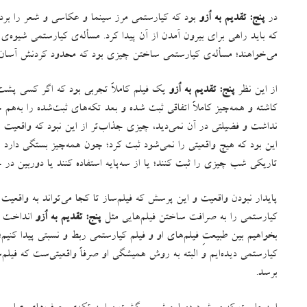
در
پنج
:
تقدیم به اُزو
بود که کیارستمی مرز سینما و عکاسی و شعر را بر
که باید راهی برای بیرون آمدن از آن پیدا کرد
.
مسأله‌ی کیارستمی شیوه‌ی ب
می‌خواهند؛ مسأله‌ی کیارستمی ساختن چیزی بود که محدود کردنش آسان 
از این نظر
پنج
:
تقدیم به اُزو
یک فیلم کاملاً تجربی بود که اگر کسی پشت‌
کاشته و همه‌چیز کاملاً اتفاقی ثبت شده و بعد تکه‌های ثبت‌شده را به‌هم 
نداشت و فضیلتی در آن نمی‌دید، چیزی جذاب‌تر از این نبود که واقعیت 
این بود که هیچ واقعیتی را نمی‌شود ثبت کرد؛ چون همه‌چیز بستگی دارد به ا
تاریکی شب چیزی را ثبت کنند؛ یا از سه‌پایه استفاده کنند یا دوربین د
پایدار نبودن واقعیت و این پرسش که فیلم‌ساز تا کجا می‌تواند به واقعیت 
کیارستمی را به صرافت ساختن فیلم‌هایی مثل
پنج
:
تقدیم به اُزو
انداخت که
بخواهیم بین طبیعتِ فیلم‌های او و فیلم کیارستمی ربط و نسبتی پیدا کنی
کیارستمی دیده‌ایم و البته به روش همیشگی او صرفاً واقعیتی‌ست که فیلم
برسد
.