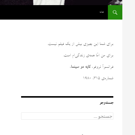
رفتن به نوشته‌ها
خانه
برای شما این چیزی بیش از یک فیلم نیست
.
برای من امّا همه‌ی زندگی‌ام است
.
فرانسوآ تروفو،
کایه دو سینما
،
شماره‌ی ۳۱۵، ۱۹۸۰
جست‌وجو
ج
س
ت
ج