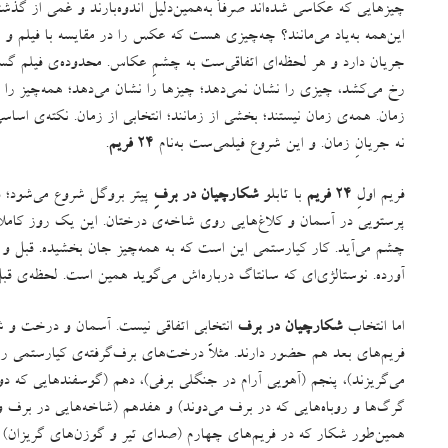
چیزهایی که عکاسی شده‌اند صرفاً به‌همین‌‌دلیل اندوه‌بارند و غمی از گذشته
این‌همه به‌یاد می‌مانند؟ چه‌چیزی هست که عکس را در مقایسه با فیلم و 
جریان دارد و هر لحظه‌ای اتفاقی‌ست به چشمِ عکاس
.
محدوده‌ی فیلم گست
رخ می‌کشد، چیزی را نشان نمی‌دهد؛ چیزها را نشان می‌دهد؛ همه‌چیز را 
زمان
.
همه‌ی زمان نیستند؛ بخشی از زمانند؛‌ انتخابی از زمان
.
نکته‌ی اسا
نه جریانِ زمان
.
و این شروع فیلمی‌ست به‌نام
۲۴ فریم
.
فریم اولِ
۲۴ فریم
با تابلو
شکارچیان در برفِ
پیتر بروگل شروع می‌شود؛ 
پرستویی در آسمان و کلاغ‌هایی روی شاخه‌ی درختان
.
این یک روز کاملاً
چشم می‌آید
.
کار کیارستمی این است که به همه‌چیز جان بخشیده
.
قبل و 
آورده
.
نوستالژی‌ای که سانتاگ درباره‌اش می‌گوید همین‌ است
.
لحظه‌ی قبل
اما انتخاب
شکارچیان در برف
انتخابی اتفاقی نیست
.
آسمان و درخت و شکا
فریم‌های بعد هم حضور دارند
.
مثلاً درخت‌های برف‌گرفته‌ی کیارستمی ر
می‌گریزند
)
، پنجم
(
آهویی آرام در جنگلی برفی
)
، دهم
(
گوسفندهایی که دو
گرگ‌ها و روباه‌هایی که در برف می‌دوند
)
و هفدهم
(
شاخه‌هایی در برف 
همین‌طور شکار که در فریم‌های چهارم
(
صدای تیر و گوزن‌های گریزان
)