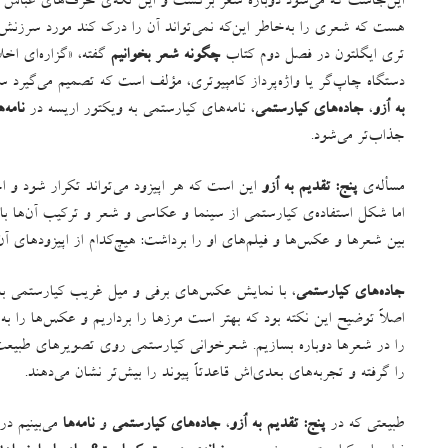
این‌جاست که می‌شود دوباره شعر برگشت و این تکه‌ی حرف‌های عباس ک
هست که شعری را به‌خاطر این‌که نمی‌تواند آن را درک کند مورد سرزنش
تری ایگلتون در فصل دوم کتاب
چگونه شعر بخوانیم
گفته،
«
گزاره‌ای اخل
دستگاه چاپ‌گر یا واژه‌پرداز کامپیوتری، مؤلف است که تصمیم می‌گیرد سطر
به اُزو
،
جاده‌های کیارستمی
، نامه‌های کیارستمی به ویکتور اریسه در
نامه‌ه
جذاب‌تر می‌شود
.
مسأله‌ی
پنج
:
تقدیم به اُزو
این است که هر اپیزود می‌تواند تکرار شود و احتم
اما شکل استفاده‌ی کیارستمی از سینما و عکاسی و شعر و ترکیب آن‌ها ب
بین شعرها و عکس‌ها و فیلم‌‌های او را برداشت
:
هیچ‌کدام از اپیزودهای 
جاده‌های کیارستمی
، با نمایش عکس‌های برفی و میل غریب کیارستمی به جا
اصلاً توضیح این نکته بود که بهتر است مرزها را برداریم و عکس‌ها را به
را در شعرها دوباره بسازیم
.
شعرخوانی کیارستمی روی تصویرهای طبیعت و
را گرفته و تجربه‌های بعدی‌اش قاعدتاً پیوند را بیش‌تر نشان می‌دهند
.
طبیعتی که در
پنج
:
تقدیم به اُزو
،
جاده‌های کیارستمی
و
نامه‌ها
می‌بینیم در