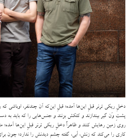
دخلِ ریکی ترنر قبلِ این‌ها آمده؛ قبلِ این‌که آن چندنفر، اوباشی ک
پشتِ وَن گیر بیندازند و کتکش بزنند و جنس‌هایی را که باید به د
روی زمین رهایش کنند و ظاهراً دخلِ ریکی ترنر قبلِ این‌ها آمده؛
کاری را می‌کند که زنش، اَبی، گفته چشم دیدنش را ندارد؛ چون بر