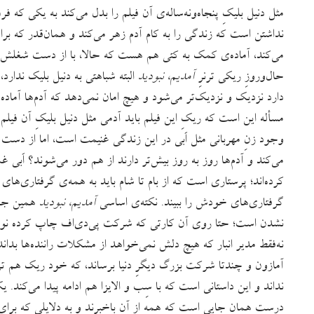
مثل دنیل بلیکِ پنجاه‌ونه‌ساله‌ی آن فیلم را بدل می‌کند به یکی که ف
نداشتن است که زندگی را به کام آدم زهر می‌کند و همان‌قدر که 
می‌کند، آماده‌ی کمک به کتی هم هست که حالا، با از دست شغلش نم
حال‌وروزِ ریکی ترنرِ
آمدیم، نبودید
البته شباهتی به دنیل بلیک ندارد
دارد نزدیک و نزدیک‌تر می‌شود و هیچ امان نمی‌دهد که آدم‌ها آماده
مسأله این است که ریکِ این فیلم باید آدمی مثل دنیل بلیکِ آن فیلم 
وجود زنِ مهربانی مثل اَبی در این زندگی غنیمت است، اما از دست اَ
می‌کند و آدم‌ها روز به روز بیش‌تر دارند از هم دور می‌شوند؟ اَب
کرده‌اند؛ پرستاری است که از بام تا شام باید به همه‌ی گرفتاری‌های
گرفتاری‌های خودش را ببیند. نکته‌ی اساسی
آمدیم، نبودید
همین جداا
نشدن است؛ حتا روی آن کارتی که شرکت پی‌دی‌اف چاپ کرده نوشته‌ا
نه‌فقط مدیر انبار که هیچ دلش نمی‌خواهد از مشکلات راننده‌ها بدان
آمازون و چندتا شرکت بزرگ دیگرِ دنیا برساند، که خود ریک هم 
نداند و این داستانی است که با سِب و الایزا هم ادامه پیدا می‌کند.
درست همان جایی است که همه از آن باخبرند و به دلایلی که بر