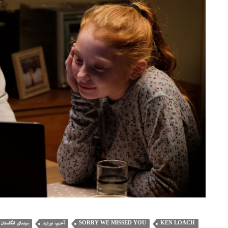
KEN LOACH
SORRY WE MISSED YOU
آمدیم، نبودید
سینمای انگلستان