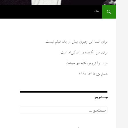
رفتن به نوشته‌ها
خانه
برای شما این چیزی بیش از یک فیلم نیست
.
برای من امّا همه‌ی زندگی‌ام است
.
فرانسوآ تروفو،
کایه دو سینما
،
شماره‌ی ۳۱۵، ۱۹۸۰
جست‌وجو
ج
س
ت
ج