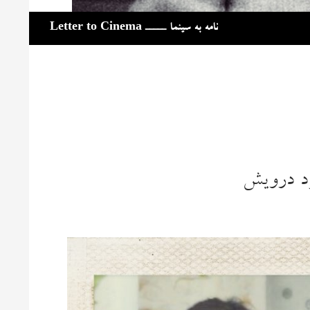
جست‌وجو
نامه به سینما ـــــ Letter to Cinema
ود درویش