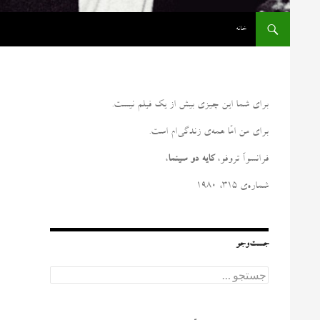
رفتن به نوشته‌ها
خانه
برای شما این چیزی بیش از یک فیلم نیست
.
برای من امّا همه‌ی زندگی‌ام است
.
فرانسوآ تروفو،
کایه دو سینما
،
شماره‌ی ۳۱۵، ۱۹۸۰
جست‌وجو
ج
س
ت
ج