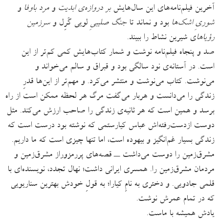
آخرین فیلم‌نامه‌های این سال‌هایش
بر دروازه‌ی ابدیت
و
مرد باوفا
و
شوریِ اشک‌ها
بود و نماند تا
جنگ صلیبیِ
لویی گَرِل و
سرزمین
رؤیاها
ی شیرین نشاط را ببیند.
صد و پنجاه فیلم‌نامه نوشت و شمار کتاب‌هایش کمی کم‌تر از این
است. در آستانه‌ی نود سالگی بود و قبراق و سالم می‌خواند و
می‌نوشت. کتاب می‌نوشت و منتشر می‌کرد. و مهم‌تر از این‌ها قدرِ
زندگی را می‌دانست و هربار می‌گفت مرگ هر لحظه ممکن است از راه
برسد و همین است که هر ثانیه‌ی زندگی را صاحب ارزش می‌کند. مثل
دوست ازدست‌رفته‌اش عباس کیارستمی که نوشته بود درست است که
زندگی بسیار غم‌انگیز و بیهوده است، اما تنها چیزی است که ما داریم.
مشرق‌زمین را دوست می‌داشت ــ قصه‌های پررمزوراز مشرق‌زمین و
مردمان مشرق‌زمین را. همسری ایرانی داشت؛ نهال تجدد، نویسنده‌ای با
قلمی جادویی. و دختری به ‌نامِ کیارا؛ به ‌قولِ خودش بهترین سناریویی
که در تمام عمرش نوشت.
یادش همیشه با ماست.