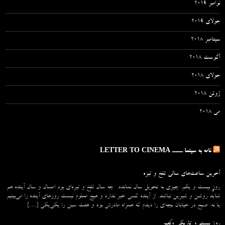
نوامبر 2019
جولای 2019
سپتامبر 2018
آگوست 2018
جولای 2018
ژوئن 2018
می 2018
نامه به سینما ـــــ LETTER TO CINEMA
آخرین ساعت‌های سالی تلخ و تیره
روزِ بیست و یکم. چیزی به تحویل سال نمانده. چه سال تلخ و تیره‌ای بود امسال و سال آینده هم
شاید روشن و شیرین نباشد. از آینده کسی خبر ندارد و هیچ معلوم نیست روزهای آینده را می‌بینیم
یا نه. صبح در خیابان بچه‌ای را دیدم که همراه مادرش بود و هفت سین را یکی‌یکی […]
روز بیستم و تاریکی وُلف