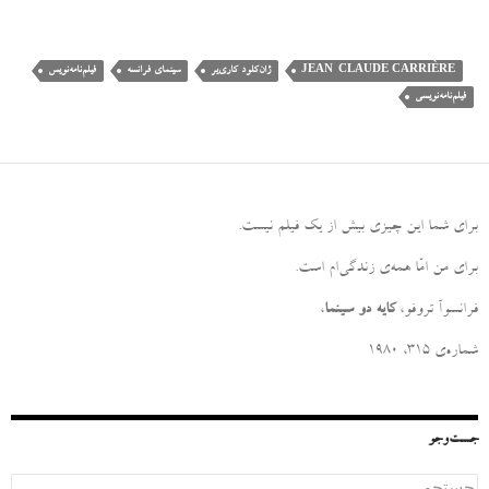
JEAN-CLAUDE CARRIÈRE
ژان‌کلود کاری‌یر
سینمای فرانسه
فیلم‌نامه‌نویس
فیلم‌نامه‌نویسی
برای شما این چیزی بیش از یک فیلم نیست
.
برای من امّا همه‌ی زندگی‌ام است
.
فرانسوآ تروفو،
کایه دو سینما
،
شماره‌ی ۳۱۵، ۱۹۸۰
جست‌وجو
ج