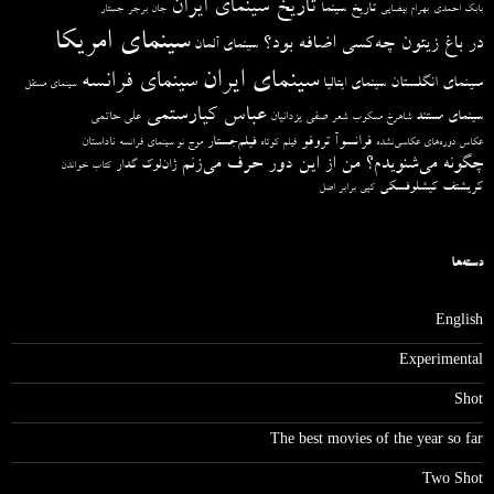
تاریخ سینمای ایران
تاریخ سینما
بابک احمدی
بهرام بیضایی
جان برجر
جستار
سینمای امریکا
در باغ زیتون چه‌کسی اضافه بود؟
سینمای آلمان
سینمای ایران
سینمای فرانسه
سینمای انگلستان
سینمای ایتالیا
سینمای مستقل
عباس کیارستمی
سینمای مستند
صفی یزدانیان
علی حاتمی
شاهرخ مسکوب
شعر
فرانسوآ تروفو
فیلم‌جستار
ناداستان
عکاس دوره‌های عکاسی‌نشده
فیلم کوتاه
موج نو سینمای فرانسه
چگونه می‌شنویدم؟ من از این دور حرف می‌زنم
ژان‌لوک گدار
کتاب خواندن
کریشتف کیشلوفسکی
کپی برابر اصل
دسته‌ها
English
Experimental
Shot
The best movies of the year so far
Two Shot