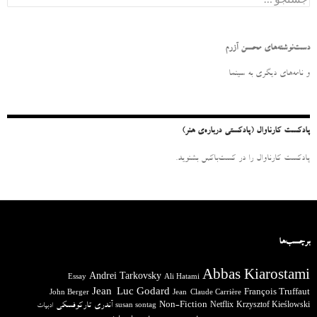
س
ت
ج
و
دست‌نوشته‌های محسن آزرم
ب
ر
و نامه‌‌های دیگری به سینما
ا
ی
:
پادکست کارناوال (پادکستی درباره‌ی هنر)
پادکست کارناوال را در کست‌باکس بشنوید.
برچسب‌ها
Abbas Kiarostami
Andrei Tarkovsky
Essay
Ali Hatami
Jean-Luc Godard
François Truffaut
John Berger
Jean-Claude Carrière
آندری تارکوفسکی
Non-Fiction
Krzysztof Kieślowski
Netflix
ادبیات
susan sontag