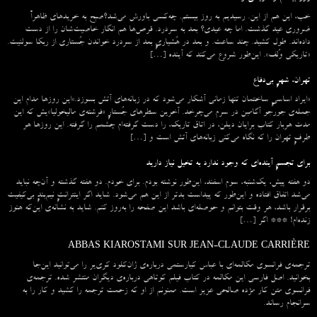
خب، این هم از این. رسیدیم به روز بیستم. چه‌کسی باورش می‌شد؟صبح به خریدهای ظاهراً
ضروری عید گذشت. اما چه عیدی؟ بعد به سردرد. قرص‌ها هم انگار خاصیت‌شان را از دست
داده‌اند. طول کشید. چند ساعت. و بعد در هُشیاریِ بعد از سردرد خواندن جُستاری از ربکا سولنیت.
«تاریکی وُلف». این‌طور شروع می‌‌کند که آینده […]
تهران، شهرِ بی‌دفاع
«ایراد اساسیِ ساختمان تنها زمانی آشکار می‌شود که در زبانه‌‌های آتش بسوزد.»این روزها مدام این
جمله‌ی جورجو آگامبن در سرم می‌چرخد. آخرین سطرهای جُستارِ «فرشته‌ی مالیخولیا»یش که این
مدت هربار کتاب برایان دیلن، در اتاق تاریک، را دست گرفته‌ام چشمم را گرفته. این روزها هر
طرفِ تهران را که نگاه می‌کنی زبانه‌های آتش است و […]
برای تجسمِ آینده‌ای که وجود ندارد به تخیل نیاز دارید
دو هفته پیش، یک‌شنبه، سوم اسفند، این‌طور نوشته بودم. برای خودم. دو هفته گذشته و آن‌چه نباید
می‌شد اتفاق افتاده و این‌طور که پیداست بدتر از این هم می‌شود. شاید اگر اینترانتِ نیم‌بندِ بی‌کیفیت
برقرار باشد، هر وقت بتوانم و حوصله‌ای باشد این صفحه را به‌روز کنم. شاید به نشانه‌ی این‌که هنوز
زنده‌ام! *** اگر […]
ABBAS KIAROSTAMI SUR JEAN-CLAUDE CARRIÈRE
ترجمه‌ی فرانسوی مکالمه‌ای با عباس کیارستمی درباره‌ی ژان‌کلود کری‌یر را می‌توانید این‌جا
بخوانید. اصل فارسی این مکالمه در کتاب فیلم کوتاهی درباره‌ی دیگران منتشر شده. ترجمه‌ی
فرانسوی متن کار مژده صالحی عزیز است. ممنونم از او که زحمت ترجمه را کشید و کار را به
سرانجام رساند.