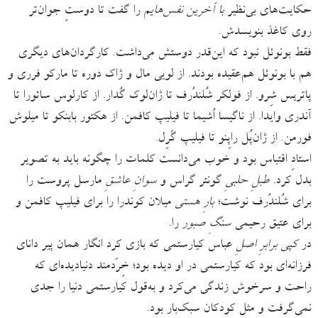
حکایت‌های بی‌نظیر
با آخرین نفس‌هایم
را گفت تا دوستِ جوان‌تر
روی کاغذ بنویسدش.
فقط بونوئل نبود که این‌قدر دوستش می‌داشت. کارگردان‌های دیگری
هم با بونوئل هم‌عقیده‌ بودند. از لویی مال و ژاک دوره تا مارکو فرری و
پاتریس شِرو. از فولکر شُلندُرف تا ژان‌لوک گُدار. از کارلوس سائورا تا
آندری وایدا. از ناگیسا اُشیما تا فیلیپ کافمن. از هکتور بابنکو تا میلوش
فورمن. از ژان‌پُل راپِنو تا فیلیپ گَرِل.
استادِ اقتباس بود و خوب می‌دانست کلمات را چگونه باید به تصویر
بدل کرد.
طبلِ حلبیِ
گونتر گراس و
سوانِ عاشقِ
مارسل پروست را
برای شُلندُرف نوشت؛
بارِ هستی
میلان کوندرا را برای فیلیپ کافمن و
برای عتیق رحیمی
سنگِ صبور
را.
در
کپی برابرِ اصلِ
عباس کیارستمی که بازی کرد انگار همان پیر دانای
فرزانه‌ای بود که کیارستمی در او دیده بود؛ خِرَدمند دنیادیده‌ای که
راحت و سرخوش زندگی می‌کرد و به‌قول کیارستمی دنیا را جدی
نمی‌گرفت و مثل کودکان سبک‌بار بود.