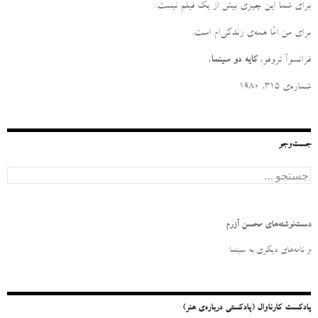
برای شما این چیزی بیش از یک فیلم نیست
.
برای من امّا همه‌ی زندگی‌ام است
.
فرانسوآ تروفو،
کایه دو سینما
،
شماره‌ی ۳۱۵، ۱۹۸۰
جست‌وجو
ج
س
ت
ج
و
دست‌نوشته‌های محسن آزرم
ب
ر
و نامه‌‌های دیگری به سینما
ا
ی
:
پادکست کارناوال (پادکستی درباره‌ی هنر)