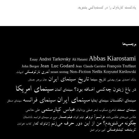
پادکست کارناوال را در کست‌باکس بشنوید.
برچسب‌ها
Abbas Kiarostami
Andrei Tarkovsky
Essay
Ali Hatami
Jean-Luc Godard
François Truffaut
John Berger
Jean-Claude Carrière
آندری تارکوفسکی
Non-Fiction
Krzysztof Kieślowski
Netflix
ادبیات
susan sontag
تاریخ سینمای ایران
تاریخ سینما
بابک احمدی
بهرام بیضایی
جان برجر
جستار
سینمای امریکا
در باغ زیتون چه‌کسی اضافه بود؟
سینمای آلمان
سینمای ایران
سینمای فرانسه
سینمای انگلستان
سینمای ایتالیا
سینمای مستقل
عباس کیارستمی
سینمای مستند
صفی یزدانیان
علی حاتمی
شاهرخ مسکوب
شعر
فرانسوآ تروفو
فیلم‌جستار
ناداستان
عکاس دوره‌های عکاسی‌نشده
فیلم کوتاه
موج نو سینمای فرانسه
چگونه می‌شنویدم؟ من از این دور حرف می‌زنم
ژان‌لوک گدار
کتاب خواندن
کریشتف کیشلوفسکی
کپی برابر اصل