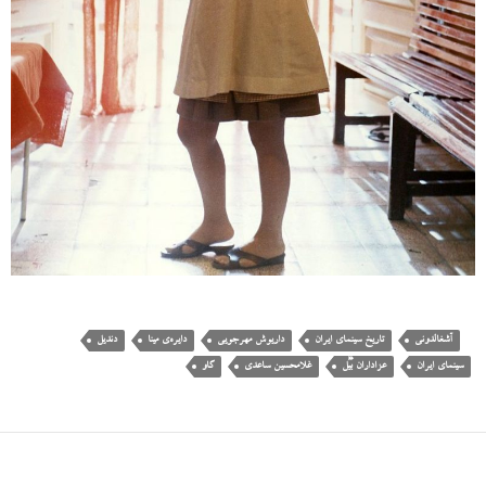
آشغالدونی
تاریخ سینمای ایران
داریوش مهرجویی
دایره‌ی مینا
دندیل
سینمای ایران
عزاداران بَیَل
غلامحسین ساعدی
گاو