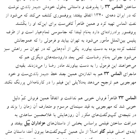
ساختن
الماس ۳۳
را پذیرفت و داستانی به‌قول خودش
جیمز باند
ی نوشت
که در ایران دهه‌ی ۱۳۴۰ اتفاق بیفتد
:
پروفسوری کشف می‌کند که می‌شود از
نفت الماس تهیه کرد و همین ظاهراً کافی‌ست برای این‌که او را بکُشند
.
پروفسور برادرزاده‌ای دارد به‌نام لیندا که جاسوسی تمام‌عیار است و از طرف
پلیس بین‌الملل مأمور می‌شود به تهران بیاید و فرمولی را که عموجانش
کشف کرده بوده به دست بیاورد
.
یکی از آدم‌هایی که در تهران سر راهش سبز
می‌شود جوانی به‌نام رضاست
.
کمی بعد دارودسته‌های دیگری هم که
می‌خواهند این فرمول را به دست بیاورند مادر رضا را می‌دزدند
.
بقیه‌ی
ماجرای
الماس ۳۳
هم به اندازه‌ی همین چند خط
جیمز باند
ی‌ست و خود
مهرجویی هم ترجیح می‌دهد به‌دلایلی این فیلم را در کارنامه‌اش پررنگ نکند
.
الماس ۳۳
ظاهراً فروش خوبی هم نداشت و اتفاقاً همین فروش کمْ دلیل
خوبی شد که مهرجویی به قید سینمای مرسوم و متعارف آن زمان را بزند و
در نتیجه‌ی گپ‌وگفت‌های مکرر آن روزهایش با غلامحسین ساعدی به
صرافت ساختن فیلمی براساس بخشی از داستان‌های
عزاداران بَیَل
بیفتد و
ایده‌ی اصلی فیلم
گاو
اصلاً از دل همین گپ‌وگفت‌ها بیرون آمد
:
داستان مش