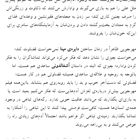
بیمارستان‌ها بفروشند
.
مسأله وجود آدم‌هایی مثل سامری‌ست که‌ کم‌کم پسری
مثل علی را هم به بازی می‌گیرند و وادارش می‌کنند که ذکاوت و زرنگی‌اش
را صرف چنین کاری کند؛ سر زدن به محله‌های فقیرنشین و وعده‌ای غذای
گرم به معتادان بخت‌برگشته دادن و بردن‌شان به آزمایشگاه‌های سامری برای
این‌که خون‌شان را بفروشند
.
مهرجویی ظاهراً در زمان ساختن
دایره‌ی مینا
نمی‌خواست قضاوت کند؛
می‌خواست چیزی را نشان دهد که فکر می‌کرد می‌تواند تماشاگران را به فکر
کردن وادارد؛ چیزی که البته در داستان
آشغالدونی
ساعدی هم هست، اما
باتوجه به روحیه‌ و علاقه‌ی ساعدی همیشه قضاوتی هم در کار هست؛
قضاوتی که دست‌‌آخر خوب و بد را باید روبه‌روی هم بنشاند
.
بااین‌همه فیلم
مهرجویی بیش‌تر درباره‌ی لغزش آدم‌هایی‌ست که فکر می‌کنیم بعید است پا
به بازی‌ای بگذارند که می‌دانند عاقبت خوبی ندارد
.
رگه‌های تباهی در وجود
همه‌ی انسان‌ها هست؛ کافی‌ست فرصتی پیدا کنند تا این تباهی را آشکارا به
تماشا بگذارند
.
زمینه‌ی تباهی اگر فراهم باشد احتمالاً آدم‌های زیادی راه را
عوض می‌کنند و به بی‌راهه می‌روند
.