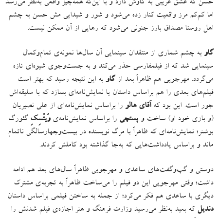
حسن که عشق غریبی به گاوش دارد و با این‌که همه‌چیز واقعی به‌نظر می‌رسد
اما کم‌کم مرز واقعیت کنار زده می‌شود و شور و شیدایی مش حسن به چشم
اهل روستا مصداق بارز جنونی می‌شود که رهایی از آن ممکن نیست
.
گاو
به چشم شماری از منتقدان سینمایی آن سال‌ها نمونه‌ی تمام‌وکمال
سینمایی شد که از فیلمفارسی حذر می‌کند و به جست‌وجوی شیوه‌‌ای تازه
می‌گردد
.
مهرجویی هم ظاهراً بعد از
گاو
به این نتیجه رسید که بهتر است
فیلم‌های بعدی را هم براساس داستان یا نمایش‌نامه‌‌ای بسازد که با سلیقه‌اش
جور است
.
این بود که
آقای هالو
را براساس نمایش‌نامه‌ای از علی نصیریان
(
و بازی خود او
)
ساخت و
پستچی
را براساس نمایش‌نامه‌ی
وُیتْسِکِ
گئورگ
بوشنر؛ نمایش‌نامه‌ای که ظاهراً با مرگ نویسنده در بیست‌وچهارسالگی ناتمام
ماند و براساس یادداشت‌هایی که به‌جا گذاشته بود کاملش کردند
.
دوستی‌ و گپ‌وگفت‌های ساعدی و مهرجویی ظاهراً سال‌های بعد هم ادامه
داشت؛ وقتی مهرجویی این دو فیلم را می‌ساخت ظاهراً به تجربه‌ی مشترک
دیگری با ساعدی هم فکر می‌کرد؛ از جمله به ساختن فیلمی براساس داستان
دندیل
که بعید به‌نظر می‌رسید وزارت فرهنگ و هنر اجازه‌ی فیلم شدنش را