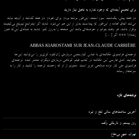
برای تجسمِ آینده‌ای که وجود ندارد به تخیل نیاز دارید
دو هفته پیش، یک‌شنبه، سوم اسفند، این‌طور نوشته بودم. برای خودم. دو هفته گذشته و آن‌چه نباید
می‌شد اتفاق افتاده و این‌طور که پیداست بدتر از این هم می‌شود. شاید اگر اینترانتِ نیم‌بندِ بی‌کیفیت
برقرار باشد، هر وقت بتوانم و حوصله‌ای باشد این صفحه را به‌روز کنم. شاید به نشانه‌ی این‌که هنوز
زنده‌ام! *** اگر […]
ABBAS KIAROSTAMI SUR JEAN-CLAUDE CARRIÈRE
ترجمه‌ی فرانسوی مکالمه‌ای با عباس کیارستمی درباره‌ی ژان‌کلود کری‌یر را می‌توانید این‌جا
بخوانید. اصل فارسی این مکالمه در کتاب فیلم کوتاهی درباره‌ی دیگران منتشر شده. ترجمه‌ی
فرانسوی متن کار مژده صالحی عزیز است. ممنونم از او که زحمت ترجمه را کشید و کار را به
سرانجام رساند.
نوشته‌های تازه
آخرین ساعت‌های سالی تلخ و تیره
روز بیستم و تاریکی وُلف
تهران، شهرِ بی‌دفاع