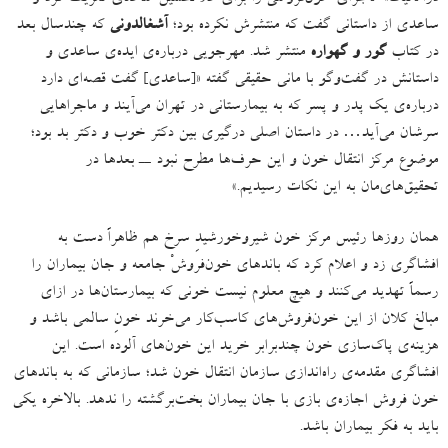
ساعدی از داستانی گفت که منتشرش نکرده بود؛
آشغالدونی
که چندسال بعد
در کتاب
گور و گهواره
منتشر شد
.
مهرجویی درباره‌ی ایده‌ی ساعدی و
داستانش در گفت‌وگو با مانی حقیقی گفته
«[
ساعدی
]
گفت قصه‌ای دارد
درباره‌ی یک پدر و پسر که به بیمارستانی در تهران می‌آیند و ماجراهایی
سرشان می‌آید
…
در داستان اصلی درگیری بین دکتر خوب و دکتر بد بود؛
موضوع مرکز انتقال خون و این حرف‌ها مطرح نبود ــ بعدها در
تحقیق‌های‌مان به این نکات رسیدیم
.»
همان روزها رئیس مرکز خون شیروخورشیدِ سرخ هم ظاهراً دست به
افشاگری زد و اعلام کرد که باندهای خون‌فروشْ جامعه و جان بیماران را
رسماً تهدید می‌کنند و هیچ معلوم نیست خونی که بیمارستان‌ها در ازای
مبالغ کلان از این خون‌فروش‌های کاسب‌کار می‌خرند خونِ سالمی باشد و
هزینه‌ی پاک‌سازی خون چندبرابر خرید این خون‌های آلوده است
.
این
افشاگری مقدمه‌ی راه‌اندازی سازمان انتقال خون شد؛ سازمانی که به باندهای
خون فروش اجازه‌ی بازی با جان بیماران بخت‌برگشته را ندهد
.
بالاخره یکی
باید به فکر بیماران باشد
.