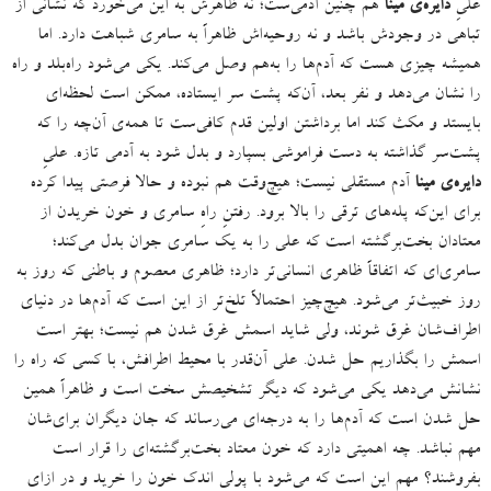
علیِ
دایره‌ی مینا
هم چنین آدمی‌ست؛ نه ظاهرش به این می‌خورَد که نشانی از
تباهی در وجودش باشد و نه روحیه‌اش ظاهراً به سامری شباهت دارد
.
اما
همیشه چیزی هست که آدم‌ها را به‌هم وصل می‌کند
.
یکی می‌شود راه‌بلد و راه
را نشان می‌دهد و نفر بعد، آن‌که پشت سر ایستاده، ممکن است لحظه‌ای
بایستد و مکث کند اما برداشتن اولین قدم کافی‌ست تا همه‌ی آن‌چه را که
پشت‌سر گذاشته به دست فراموشی بسپارد و بدل شود به آدمی تازه
.
علیِ
دایره‌ی مینا
آدم مستقلی نیست؛ هیچ‌وقت هم نبوده و حالا فرصتی پیدا کرده
برای این‌که پله‌های ترقی را بالا برود
.
رفتنِ راهِ سامری و خون خریدن از
معتادان بخت‌برگشته است که علی را به یک سامری جوان بدل می‌کند؛
سامری‌ای که اتفاقاً ظاهری انسانی‌تر دارد؛ ظاهری معصوم و باطنی که روز به
روز خبیث‌تر می‌شود
.
هیچ‌چیز احتمالاً تلخ‌تر از این است که آدم‌ها در دنیای
اطراف‌شان غرق شوند، ولی شاید اسمش غرق شدن هم نیست؛ بهتر است
اسمش را بگذاریم حل شدن
.
علی آن‌قدر با محیط اطرافش، با کسی که راه را
نشانش می‌دهد یکی می‌شود که دیگر تشخیصش سخت است و ظاهراً همین
حل شدن است که آدم‌ها را به درجه‌ای می‌رساند که جان دیگران برای‌شان
مهم نباشد
.
چه اهمیتی دارد که خون معتاد بخت‌برگشته‌ای را قرار است
بفروشند؟ مهم این است که می‌شود با پولی اندک خون را خرید و در ازای