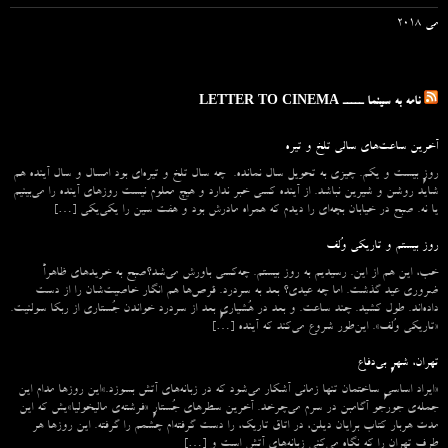
می 2018
نامه به سینما ـــــ LETTER TO CINEMA
آخرین ساعت‌های سالی تلخ و تیره
روزِ بیست و یکم. چیزی به تحویل سال نمانده. چه سال تلخ و تیره‌ای بود امسال و سال آینده هم
شاید روشن و شیرین نباشد. از آینده کسی خبر ندارد و هیچ معلوم نیست روزهای آینده را می‌بینیم
یا نه. صبح در خیابان بچه‌ای را دیدم که همراه مادرش بود و هفت سین را یکی‌یکی […]
روز بیستم و تاریکی وُلف
خب، این هم از این. رسیدیم به روز بیستم. چه‌کسی باورش می‌شد؟صبح به خریدهای ظاهراً
ضروری عید گذشت. اما چه عیدی؟ بعد به سردرد. قرص‌ها هم انگار خاصیت‌شان را از دست
داده‌اند. طول کشید. چند ساعت. و بعد در هُشیاریِ بعد از سردرد خواندن جُستاری از ربکا سولنیت.
«تاریکی وُلف». این‌طور شروع می‌‌کند که آینده […]
تهران، شهرِ بی‌دفاع
«ایراد اساسیِ ساختمان تنها زمانی آشکار می‌شود که در زبانه‌‌های آتش بسوزد.»این روزها مدام این
جمله‌ی جورجو آگامبن در سرم می‌چرخد. آخرین سطرهای جُستارِ «فرشته‌ی مالیخولیا»یش که این
مدت هربار کتاب برایان دیلن، در اتاق تاریک، را دست گرفته‌ام چشمم را گرفته. این روزها هر
طرفِ تهران را که نگاه می‌کنی زبانه‌های آتش است و […]