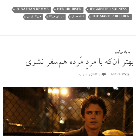
JONATHAN DEMME
HENRIK IBSEN
BYGMESTER SOLNESS
THE MASTER BUILDER
استاد معمار
سینمای امریکا
هنریک ایبسن
به یاد می‌آورم
بهتر آن‌که با مردِ مُرده هم‌سفر نشوی
25/11/2023
دیدگاه‌تان را بنویسید: