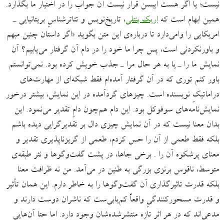
نیست؛ یا اگر هست ایبسن قرار نیست آن جواب را در اختیار ما بگذارد.
همین ابهام است که
اریک بنتلی
، تاریخ‌نویس و تئاترشناسِ بریتانیایی ـ
امریکایی را وامی‌دارد تا درباره‌ی این متن بگوید «اگر داستان چنین مبهم
و باورنکردنی است، پس چرا ما خود را در دام آن گرفتار می‌یابیم؟ آن
نمایش ما را ـ یا به‌ هر‌ حال مرا ـ جذب خویش کرده بود. نمی‌توانستم
باور کنم توری که در آن گرفتار آمده‌ام فقط شبکه‌ای از مهارت‌های
دراماتیکِ نویسنده است. چیز‌های گردآمده در این نمایش، بیشتر درخور
نمایش‌نامه‌های سوفوکل بود. این دام هم‌چون دامِ تقدیر می‌نمود. این
بدان معنا نیست که در آن نمایش چیزی دال بر تقدیرگرایی دیده باشم
بلکه فقط طعمی از آن را حس کردم، طعمی از گریزناپذیری تقدیر و
معنای پرشکوه آن را . برخی جاها، در پشت گفت‌وگوها و نثر طبقه‌ی
متوسط، ناقوس برنزی بزرگی به طنین در می‌آمد. من نه ظرافت معنا
بلکه قدرت تاثیرگذاری آن گفت‌وگوها را به‌ خاطر دارم. این همان تأثیر
و قدرت مسحورکنندگی‌ِ واقعاً کم‌یابی‌ست که ناشران دوست دارند و
مدعی‌اند که در هر اثر تازه منتشرشده‌شان وجود دارد. اما حتا آن‌هایی