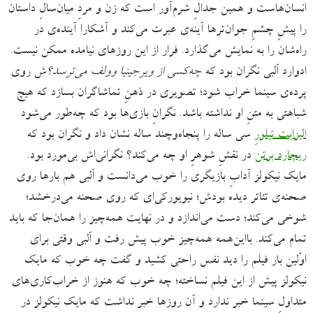
انسان‌هاست و همین جدالِ شرم‌آور است که زن و مردِ میان‌سالِ داستان
را پیشِ چشمِ جوان‌ترها آینه‌ی عبرت می‌کند و آشکارا آینده‌ی در
راه‌شان را به نمایش می‌گذارد. فرار از این روزهای نیامده ممکن نیست.
ادوارد اَلبی نگران بود که
چه‌کسی از ویرجینیا وولف می‌ترسد؟
ش روی
پرده‌ی سینما خراب شود؛ تصویری در ذهنِ تماشاگران بسازد که هیچ
شباهتی به متنِ او نداشته باشد. نگرانِ بازی‌ها بود که چه‌طور می‌شود
الیزابت تیلورِ
سی ساله را پنجاه‌وچند ساله نشان داد و نگران بود که
ریچارد برتن
در نقشِ شوهرِ او چه می‌کند؟ نگرانی‌اش بی‌مورد بود.
مایک نیکولز آدابِ بازیگری را خوب می‌دانست و اَلبی هم بارها روی
صحنه‌ی تئاتر دیده بودش؛ نیویورکی‌ای که روی صحنه می‌درخشد؛
شوخی می‌کند؛ دست می‌اندازد و در نهایت همه‌چیز را همان‌جا که باید
تمام می‌کند. بااین‌همه همه‌چیز خوب پیش رفت و اَلبی وقتی برای
اوّلین بار فیلم را دید نفس راحتی کشید و گفت چه خوب که مایک
نیکولز پیش از این فیلم نساخته؛ چه خوب که هنوز از خراب‌کاری‌های
متداولِ سینما خبر ندارد و آن روزها خبر نداشت که مایک نیکولز در