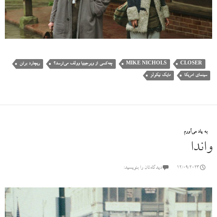
CLOSER
MIKE NICHOLS
چه‌کسی از ویرجینیا وولف می‌ترسد؟
ریچارد برتن
سینمای امریکا
مایک نیکولز
به یاد می‌آورم
واندا
12/09/2023
دیدگاه‌تان را بنویسید: