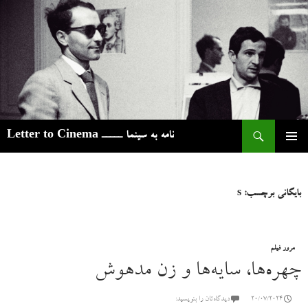
ج
نامه به سینما ـــــ Letter to Cinema
رفتن
فهرست
به
اصلی
نوشته‌ها
بایگانی برچسب: s
مرور فیلم
چهره‌ها، سایه‌ها و زن مدهوش
20/07/2024
دیدگاه‌تان را بنویسید: