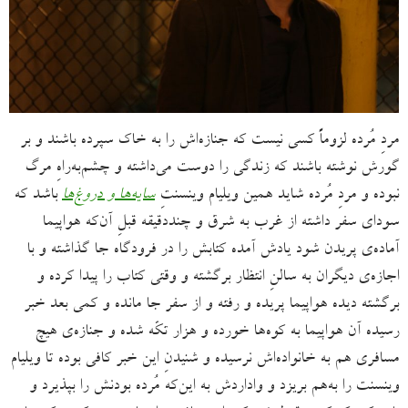
مردِ مُرده لزوماً کسی نیست که جنازه‌اش را به خاک سپرده‌ باشند و بر
گورش نوشته‌ باشند که زندگی را دوست می‌داشته و چشم‌به‌راهِ مرگ
نبوده و مردِ مُرده شاید همین ویلیام وینسنتِ
سایه‌ها و دروغ‌ها
باشد که
سودای سفر داشته از غرب به شرق و چنددقیقه قبلِ آن‌که هواپیما
آماده‌ی پریدن شود یادش آمده کتابش را در فرودگاه جا گذاشته و با
اجازه‌ی دیگران به سالنِ انتظار برگشته و وقتی کتاب را پیدا کرده و
برگشته دیده هواپیما پریده و رفته و از سفر جا مانده و کمی بعد خبر
رسیده آن هواپیما به کوه‌ها خورده و هزار تکّه شده و جنازه‌ی هیچ
مسافری هم به خانواده‌اش نرسیده و شنیدنِ این خبر کافی‌ بوده تا ویلیام
وینسنت را به‌هم بریزد و واداردش به این‌که مُرده ‌بودنش را بپذیرد و