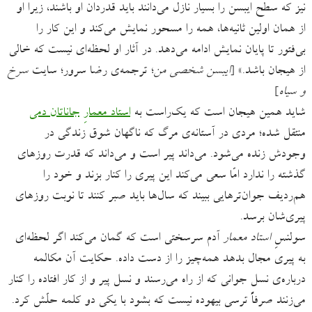
نیز که سطح ایبسن را بسیار نازل می‌دانند باید قدردان او باشند، زیرا او
از همان اولین ثانیه‌ها، همه را مسحور نمایش می‌کند و این کار را
بی‌فتور تا پایان نمایش ادامه می‌دهد. در آثار او لحظه‌ای نیست که خالی
از هیجان باشد.» [
ایبسن شخصی من
؛ ترجمه‌ی رضا سرور؛ سایت
سرخ
و سیاه
]
شاید همین هیجان است که یک‌راست به
استاد معمارِ
جاناتان دمی
منتقل شده؛ مردی در آستانه‌ی مرگ که ناگهان شوق زندگی در
وجودش زنده می‌شود. می‌داند پیر است و می‌داند که قدرت روزهای
گذشته را ندارد امّا سعی می‌کند این پیری را کنار بزند و خود را
هم‌ردیف جوان‌ترهایی ببیند که سال‌ها باید صبر کنند تا نوبت روزهای
پیری‌شان برسد.
سولنسِ
استاد معمار
آدم سرسختی است که گمان می‌کند اگر لحظه‌ای
به پیری مجال بدهد همه‌چیز را از دست داده. حکایت آن مکالمه
درباره‌ی نسل جوانی که از راه می‌رسند و نسل پیر و از کار افتاده را کنار
می‌زنند صرفاً ترسی بیهوده نیست که بشود با یکی دو کلمه حلّش کرد.