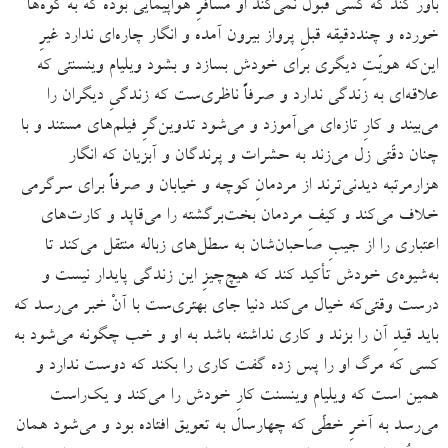
باور کند که کسی قبول نمی‌کند او مسافرِ هواپیمایی بوده که به کوه‌ها
خورده و چنددقیقه قبلِ پرواز بیرون آمده و انگار چاره‌ای ندارد غیرِ
این‌که هویّتِ دیگری برای خودش بسازد و بشود ویلیام وینسنتی که
علاقه‌ای به زندگی ندارد و صرفاً ناظری‌ست که زندگیِ دیگران را
می‌بیند و کارِ تازه‌ای می‌آموزد و می‌شود تدوین‌گرِ فیلم‌های مستند و با
چنان دقّتی زل می‌زند به حشرات و پرندگان و آبزیان که انگار
هزارمرتبه دیدنی‌ترند از مردمانِ کوچه و خیابان و صرفاً برای سرگرمی
خلاف می‌کند و کیفِ مردمان بخت‌برگشته را می‌قاپد و کارت‌های
اعتباری را از جیبِ صاحبان‌شان به سطل‌های زباله منتقل می‌کند تا
به‌شیوه‌ی خودش تأکید کند که هیچ‌چیزِ این زندگی پایدار نیست و
درست وقتی‌که خیال می‌کند دنیا جای بهتری‌ست با آنْ خبر می‌رسد که
باید قیدِ آن را بزند و کاری نداشته باشد به او و خب چگونه می‌شود به
کسی که مرگ او را پس زده گفت کاری را بکند که دوست ندارد و
همین است که ویلیام وینسنت کارِ خودش را می‌کند و یک‌راست
می‌رسد به آخرِ خطّی که چهارسال به تعویق افتاده بود و می‌شود همان