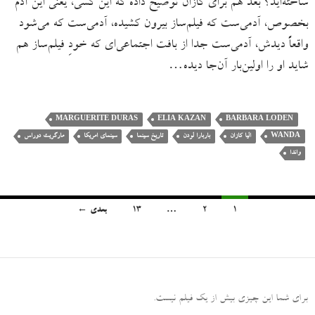
ساخته‌اید؟ بعد هم برای کازان توضیح داده که این کسی، یعنی این آدم
بخصوص، آدمی‌ست که فیلم‌ساز بیرون کشیده، آدمی‌ست که می‌شود
واقعاً دیدش، آدمی‌ست جدا از بافت اجتماعی‌ای که خودِ فیلم‌ساز هم
شاید او را اولین‌بار آن‌جا دیده…
MARGUERITE DURAS
ELIA KAZAN
BARBARA LODEN
WANDA
الیا کازان
باربارا لودن
تاریخ سینما
سینمای امریکا
مارگریت دوراس
واندا
1
2
…
13
بعدی ←
پیمایش
نوشته‌ها
برای شما این چیزی بیش از یک فیلم نیست
.