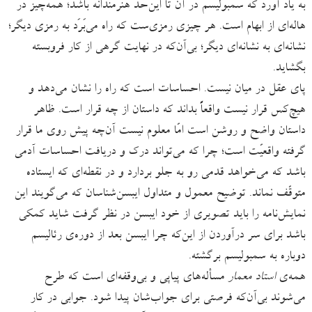
به یاد آورد که سمبولیسم در آن تا این‌حد هنرمندانه باشد؛ همه‌چیز در
هاله‌ای از ابهام است. هر چیزی رمزی‌ست که راه می‌بَرَد به رمزی دیگر؛
نشانه‌ای به نشانه‌ای دیگر؛ بی‌آن‌که در نهایت گرهی از کار فروبسته
بگشاید.
پای عقل در میان نیست. احساسات است که راه را نشان می‌دهد و
هیچ‌کس قرار نیست واقعاً بداند که داستان از چه قرار است. ظاهر
داستان واضح و روشن است امّا معلوم نیست آن‌چه پیش روی ما قرار
گرفته واقعیّت است؛ چرا که می‌تواند درک و دریافت احساسات آدمی
باشد که می‌خواهد قدمی رو به جلو بردارد و در نقطه‌ای که ایستاده
متوقّف نماند. توضیح معمول و متداول ایبسن‌شناسان که می‌گویند این
نمایش‌نامه را باید تصویری از خود ایبسن در نظر گرفت شاید کمکی
باشد برای سر درآوردن از این‌که چرا ایبسن بعد از دوره‌ی رئالیسم
دوباره به سمبولیسم برگشته.
همه‌ی
استاد معمار
مسأله‌های پیاپی و بی‌وقفه‌ای است که طرح
می‌شوند بی‌آن‌که فرصتی برای جواب‌شان پیدا شود. جوابی در کار