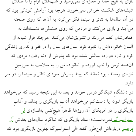
نازی به هیچ خانه و مغازه‌ای نمی‌رسید و شب‌های آرام را با صدای
شیشه‌های شکسته خراش نمی‌خورد. هرچه بود آرامشِ کودکی بود که
در آن سال‌ها به تئاتر و سینما فکر می‌کرد؛ به آن‌ها که روی صحنه
می‌آیند و بازی می‌کنند و مردمی که روی صندلی‌ها نشسته‌اند به
افتخارشان کف می‌زنند و تشویق‌شان می‌کنند. هرچند فرارِ شبانه از
آلمان خانواده‌اش را نابود کرد. سال‌های سال را در فقر و نداری زندگی
کرد و تازه دوازده سالش شده بود که پدرش از دنیا رفت؛ مردی که
آن‌همه ترس را تاب آورده و خانواده‌اش را به سلامت به سرزمینِ
تازه‌ای رسانده بود نماند که ببیند پسرش سودای تئاتر و سینما را در سر
دارد.
در دانشگاهِ شیکاگو درس خواند و بعد به این نتیجه رسید که می‌خواهد
بازیگر شود؛ یا دست‌کم می‌خواهد آدابِ بازیگری را بداند و آدابِ
بازیگری را در امریکای آن روزها ظاهراً هیچ‌کس به‌اندازه‌ی
لی
استراسبرگ
نمی‌دانست؛ استادِ بازیگری که شاگردِ سال‌های بعدش
اَل
پاچینو
درباره‌اش این‌طور گفته «لی استراسبرگ بهترین بازیگری بود که