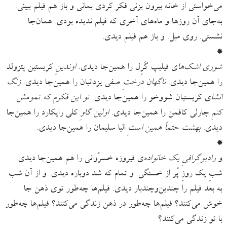
می‌خواستی از خانه بیرون بزنی فکر کردی بمانی و باز هم فیلم ببینی.
به‌جای آن روزها و ماه‌‌های آخری که فیلم ندیده بودی. همان‌جا
نشستی. روی مبل. و باز هم فیلم دیدی.
*
شوری اشک‌ها
ی فیلیپ گَرِل را همین‌جا دیدی.
اوندینِ
کریستین پتزولد
را همین‌‌جا دیدی.
ناگهان درختِ
صفی یزدانیان را همین‌جا دیدی.
زنگ
انشا
ی کریستیان شووخو را همین‌جا دیدی.
تو این فکرم که تمومش
کنمِ
چارلی کافمن را همین‌جا دیدی.
اولین گاوِ
کلی رایکارد را همین‌جا
دیدی.
بهشت حتماً همین استِ
الیا سلیمان را همین‌جا دیدی.
*
و
رادیوگرافیِ یک خانواده
‌ی فیروزه خسرُوانی را هم همین‌جا دیدی.
شبِ یک روزِ پُر از خستگی. و تمام که شد دوباره دیدی. و از آن شب
به بعد فیلم را چندین‌وچندبار دیدی. فیلم‌ها چه‌طور توی ذهن جا
خوش می‌کنند؟ فیلم‌ها چه‌طور در ذهن زندگی می‌کنند؟ فیلم‌ها چه‌طور
با تو زندگی می‌کنند؟