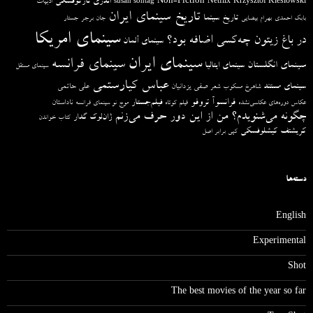
آندری تارکوفسکی
Non-Fiction
Krzysztof Kieślowski
Netflix
ادبیات
susan sontag
تاریخ سینمای ایران
تاریخ سینما
بابک احمدی
بهرام بیضایی
جان برجر
جستار
سینمای امریکا
در باغ زیتون چه‌کسی اضافه بود؟
سینمای آلمان
سینمای ایران
سینمای فرانسه
سینمای انگلستان
سینمای ایتالیا
سینمای مستقل
عباس کیارستمی
سینمای مستند
صفی یزدانیان
علی حاتمی
شاهرخ مسکوب
شعر
فرانسوآ تروفو
فیلم‌جستار
ناداستان
عکاس دوره‌های عکاسی‌نشده
فیلم کوتاه
موج نو سینمای فرانسه
چگونه می‌شنویدم؟ من از این دور حرف می‌زنم
ژان‌لوک گدار
کتاب خواندن
کریشتف کیشلوفسکی
کپی برابر اصل
دسته‌ها
English
Experimental
Shot
The best movies of the year so far