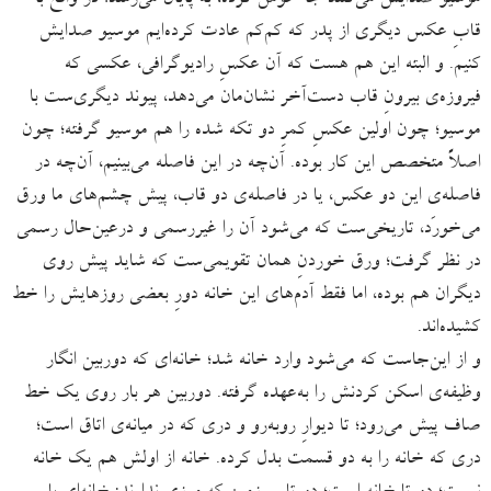
موسیو صدایش می‌کنند جا خوش کرده، به پایان می‌رسد؛ در واقع با
قابِ عکس دیگری از پدر که کم‌کم عادت کرده‌ایم موسیو صدایش
کنیم. و البته این هم هست که آن عکسِ رادیوگرافی، عکسی که
فیروزه‌ی بیرونِ قاب دست‌آخر نشان‌مان می‌دهد، پیوند دیگری‌ست با
موسیو؛ چون اولین عکسِ کمرِ دو تکه شده را هم موسیو گرفته؛ چون
اصلاً متخصص این کار بوده. آن‌چه در این فاصله می‌بینیم، آن‌چه در
فاصله‌ی این دو عکس، یا در فاصله‌ی دو قاب، پیش چشم‌های ما ورق
می‌خورَد، تاریخی‌ست که می‌شود آن را غیررسمی و درعین‌حال رسمی
در نظر گرفت؛ ورق خوردنِ همان تقویمی‌ست که شاید پیش روی
دیگران هم بوده، اما فقط آدم‌های این خانه دورِ بعضی روزهایش را خط
کشیده‌اند.
و از این‌جاست که می‌شود وارد خانه شد؛ خانه‌ای که دوربین انگار
وظیفه‌ی اسکن کردنش را به‌عهده گرفته. دوربین هر بار روی یک خط
صاف پیش می‌رود؛ تا دیوارِ روبه‌رو و دری که در میانه‌ی اتاق است؛
دری که خانه را به دو قسمت بدل کرده. خانه از اولش هم یک خانه