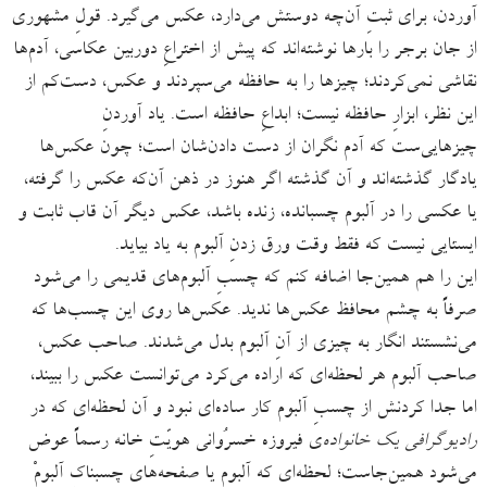
آوردن، برای ثبتِ آن‌چه دوستش می‌دارد، عکس می‌گیرد. ‌قولِ مشهوری
از جان برجر را بارها نوشته‌اند که پیش از اختراعِ دوربین عکاسی، آدم‌ها
نقاشی نمی‌کردند؛ چیزها را به حافظه می‌سپردند و عکس، دست‌کم از
این نظر، ابزارِ حافظه نیست؛ ابداعِ حافظه است. یاد آوردنِ‌
چیزهایی‌ست که آدم نگران از دست دادن‌شان است؛ چون عکس‌ها
یادگار گذشته‌اند و آن گذشته اگر هنوز در ذهن آن‌که عکس را گرفته،
یا عکسی را در آلبوم چسبانده، زنده باشد، عکس دیگر آن قاب ثابت و
ایستایی نیست که فقط وقت ورق زدنِ آلبوم به یاد بیاید.
این را هم همین‌جا اضافه کنم که چسبِ آلبوم‌های قدیمی را می‌شود
صرفاً به چشم محافظ عکس‌ها ندید. عکس‌ها روی این چسب‌ها که
می‌نشستند انگار به چیزی از آنِ آلبوم بدل می‌شدند. صاحب عکس،
صاحب آلبوم هر لحظه‌ای که اراده می‌کرد می‌توانست عکس را ببیند،
اما جدا کردنش از چسبِ آلبوم کار ساده‌ای نبود و آن لحظه‌ای که در
رادیوگرافی یک خانواده
‌ی فیروزه خسرُوانی هویّتِ خانه رسماً عوض
می‌شود همین‌جاست؛ لحظه‌ای که آلبوم یا صفحه‌های چسبناکِ آلبومْ