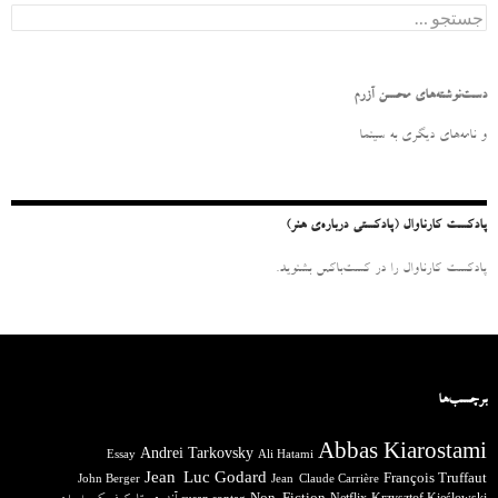
ج
س
ت
ج
و
دست‌نوشته‌های محسن آزرم
ب
ر
و نامه‌‌های دیگری به سینما
ا
ی
:
پادکست کارناوال (پادکستی درباره‌ی هنر)
پادکست کارناوال را در کست‌باکس بشنوید.
برچسب‌ها
Abbas Kiarostami
Andrei Tarkovsky
Essay
Ali Hatami
Jean-Luc Godard
François Truffaut
John Berger
Jean-Claude Carrière