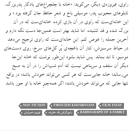
راوی، فیروزه‌ی دیگر، می‌گوید: «خانه با چلچراغ‌های یادگارِ پدربزرگ،
تابلوهای محبوبِ پدر، موسیقی باخ و شعرِ حافظ جان گرفته بود.» و
این خانه‌ای‌ست که راوی در آن بازی کرده، خانه‌ای‌ست که در آن
بزرگ شده و قد کشیده. اما شاید بهتر است همین‌جا دست نگه دارم و
آخرین جمله را عوض کنم. این خانه‌ای‌ست که راوی ترجیح می‌دهد
در حیاط سرسبزش، کنار آن باغچه‌ی پُرِ گل‌های ‌سرخ، روی دست‌های
موسیو، تا ابد بماند. پس شاید بشود این‌طور نوشت که خانه این‌جا
دیگر آن سقف و سرپناهی نیست که آدم شب‌اش را در آن به صبح
می‌رساند؛ خانه جایی‌ست که هر کسی می‌تواند خودش باشد؛ در واقع
تنها جایی که می‌تواند خودش باشد؛ اگر همه‌چیزِ خانه با او جور باشد.
NON-FICTION
FIROUZEH KHOSROVANI
FILM-ESSAY
RADIOGRAPH OF A FAMILY
رادیوگرافی یک خانواده
فیروزه خسرُوانی