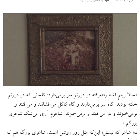
21/03/2021
دیدگاه‌تان را بنویسید:
«حالا ریتمِ آشنا رفته‌رفته در درونم سر برمی‌دارد؛ کلماتی که در درونم
خفته بودند، گاه سر برمی‌‌دارند و گاه کاکل می‌افشانند و می‌افتند و
برمی‌خیزند و باز می‌افتند و برمی‌خیزند. شاعرم، آری. بی‌شک شاعری
بزرگم.»
نه؛ شاعر که نیستی؛ این‌که مثل روز روشن است. شاعری بزرگ هم که