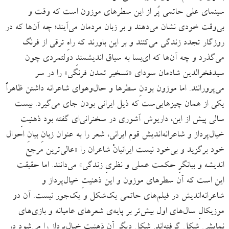
سینمای علی حاتمی پُر از این سطرهای موزون است که وقت و
بی‌وقت خودی نشان می‌دهند و بر زبان مردمان می‌آیند؛ چه آن‌ها که در
روزگار تجدد زندگی می‌کنند و بر این باورند که راهِ ترقی از فرنگ
می‌گذرد و چه آن‌ها که ای‌بسا به سیاق اندیشمندِ دولتمردی چون
سیدفخرالدین شادمان سودای «تسخیر تمدن فرنگی» را در سر
می‌پرورانند. اما موزون بودنِ سطرها و حال‌وهوای شاعرانه داشتن ظاهراً
یکی از همان چیزهایی‌ست که ذیل ایرانی بودن جای می‌گیرد. بیست
سالی پیش از این، داریوش آشوری در سخنرانی‌ای گفته بود ذهنیتِ
خیال‌پرداز و شاعرانه‌اندیش قوم ایرانی، شعر را به‌ عنوان زبانِ بیانِ احوال
خود برگزید و بی‌خود نیست ایرانیانْ شاعران را «عالی‌ترین مرجع
اندیشه و بیانگرِ حکمت عملی و نظریِ زندگی» می‌دانند. اما حقیقت
این است که آن سطرهای موزون و این ذهنیتِ خیال‌پرداز و
شاعرانه‌اندیش در فیلم‌های حاتمی یک‌شکل و یک‌جور نیست. آن دو
موزیکالِ سال‌های اول بیش‌تر بر پایه‌ی شعرهای عامیانه و بازی‌های
نمایشی شکل گرفته‌اند. شکلِ دیگر آن ذهنیت خیال‌پرداز را می‌شود در