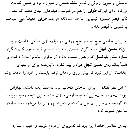
مخملی و بهروز وثوقی و ناصر ملک‌مطیعی و شهرزاد بود و همین کفایت
می‌کرد برای این‌که
طوقی
را هم در فهرست فیلم‌هایی جای دهند که تحت
تأثیر
قیصرِ
مسعود کیمیایی ساخته شده‌اند؛ هرچند
طوقی
حقیقتاً هیچ شباهت
یا نسبتی با
قیصر
ندارد
.
اما برای حاتمی هیچ ایده و هیچ روشی در فیلم‌سازی تمامی نداشت و با
این‌که
حسن کچل
تماشاگران بسیاری داشت تصمیم گرفت موزیکال‌ دیگری
بسازد به‌نام
باباشمل
که ریتمی منحصربه‌فرد
(
و به‌قولی یک‌نواخت
)
داشت و
طبعاً به‌اندازه‌ی
حسن کچل
هوادار پیدا نکرد
.
بااین‌همه برای او چیزی
جذاب‌تر از این نبود که پیش روی راه‌های نرفته بایستد و خود را محک بزند.
از این نظر
قلندر
را برای ساختن انتخاب کرد که فقط یک داستان پهلوانی
نبود؛ آن‌هم در سال‌هایی که فیلمفارسی‌سازان تازه به این نتیجه رسیده بودند
که گودخانه و ضرب و میل و کباده و کمربند پهلوانی را می‌شود دست‌مایه‌ی
ساختن فیلم‌ها کرد.
ایده‌ی حاتمی ظاهراً این بود که تصویری از مردم کوچه و خیابان بسازد