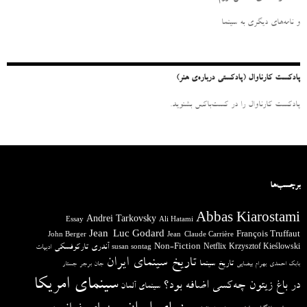
ب
ر
و نامه‌‌های دیگری به سینما
ا
ی
:
پادکست کارناوال (پادکستی درباره‌ی هنر)
پادکست کارناوال را در کست‌باکس بشنوید.
برچسب‌ها
Abbas Kiarostami
Andrei Tarkovsky
Essay
Ali Hatami
Jean-Luc Godard
François Truffaut
John Berger
Jean-Claude Carrière
آندری تارکوفسکی
Non-Fiction
Krzysztof Kieślowski
Netflix
ادبیات
susan sontag
تاریخ سینمای ایران
تاریخ سینما
بابک احمدی
بهرام بیضایی
جان برجر
جستار
سینمای امریکا
در باغ زیتون چه‌کسی اضافه بود؟
سینمای آلمان