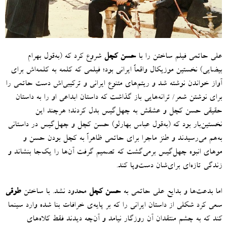
علی حاتمی فیلم ساختن را با
حسن کچل
شروع کرد که
(
به‌قول بهرام
بیضایی
)
نخستین موزیکال واقعاً ایرانی بود؛ فیلمی که کلمه به کلمه‌اش برای
آواز خواندن نوشته شد و ریتم‌های متنوع ایرانی و ترکیبی‌اش دست حاتمی را
برای نوشتن شعر
/
ترانه‌هایی باز گذاشت که داستان ابداعی او را به داستان
حقیقی حسن کچل و عشقش به چهل‌گیس بدل کردند؛ هرچند این
نخستین‌بار بود که
(
به‌قول عباس بهارلو
)
حسن کچل و چهل‌گیس در داستانی
به‌هم می‌رسیدند و طنز ماجرا برای حاتمی ظاهراً به کچل بودن حسن و
موهای انبوه چهل‌گیس برمی‌گشت که تصمیم گرفت آن‌ها را یک‌جا بنشاند و
زندگی تازه‌ای برای‌شان دست‌وپا کند.
اما بدعت‌ها و بدایع علی حاتمی به
حسن کچل
محدود نشد
.
با ساختن
طوقی
سعی کرد شکلی از داستان ایرانی را که بر پایه‌ی خرافات بنا شده وارد سینما
کند که به چشم منتقدان آن روزگار نیامد و آن‌چه دیدند فقط کلاه‌های