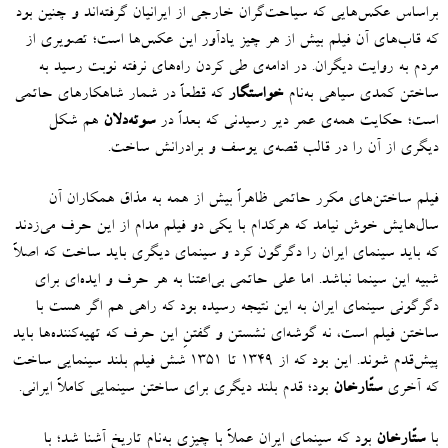
براساس عکس‌هایی که سیاحت‌گران خارجی از ایرانیان گرفته‌اند و چنین بود
که قاب‌های آن فیلم بیش از هر چیز یادآور این عکس‌ها است؛ تصویری از
مردم به روایت دیگران
.
در ادامه‌ی طی کردن راه‌های نرفته نوبت رسید به
ساختن کمدی سیاهی به‌نام
خواستگار
که قطعاً در شمار شاهکارهای حاتمی
است؛ حکایت همه‌ی عمر دیر رسیدنی که بعداً در
سوته‌دلان
هم شکل
دیگری از آن را در قالب قصه‌ی یوسف و برادرانش ساخت.
فیلم‌ ساختن‌های مکرر حاتمی ظاهراً بیش از همه به مذاق همکاران آن
سال‌هایش خوش نیامد که هرکدام با یکی دو فیلم مدام از این حرف می‌زدند
که باید سینمای ایران را دگرگون کرد و سینمای دیگری باید ساخت که اصلاً
شبیه این سینما نباشد
.
اما علی حاتمی بی‌اعتنا به هر حرف و ایده‌ای برای
دگرگونی سینمای ایران به این نتیجه رسیده بود که راهی هم اگر هست با
ساختن فیلم است، نه گوشه‌ای نشستن و گفتنِ این حرف که تهیه‌کننده‌ها باید
پیش‌قدم شوند
.
این بود که از ۱۳۴۹ تا ۱۳۵۱ شش فیلم بلند سینمایی ساخت
که آخری
ستّارخان
بود؛ قدم بلند دیگری برای ساختن سینمایی کاملاً ایرانی.
با
ستّارخان
بود که سینمای ایران عملاً با چیزی به‌نام تاریخ آشنا شد؛ با