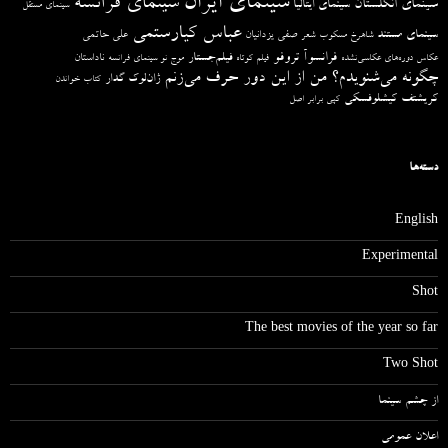
سینمای ایران
سینمای فرانسه
سینمای انگلستان
سینمای ایتالیا
سینمای مستقل
عباس کیارستمی
سینمای مستند
صفی یزدانیان
علی حاتمی
شاهرخ مسکوب
شعر
فرانسوآ تروفو
فیلم‌جستار
ناداستان
عکاس دوره‌های عکاسی‌نشده
فیلم کوتاه
موج نو سینمای فرانسه
چگونه می‌شنویدم؟ من از این دور حرف می‌زنم
ژان‌لوک گدار
کتاب خواندن
کریشتف کیشلوفسکی
کپی برابر اصل
دسته‌ها
English
Experimental
Shot
The best movies of the year so far
Two Shot
از چشم سینما
اعلان عمومی