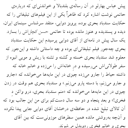
پیش عباس بهارلو در آن رساله‌ی بلندبالا و خواندنی‌ای‌ که درباره‌ی
حاتمی نوشت اشاره کرد که ظاهراً یکی از این فیلم‌های تبلیغاتی را که
حکایت سندباد بحری بوده، پرویز دوایی، منتقد سرشناس سینمای ایران،
دیده و پسندیده و هنوز مانده بوده تا حاتمی
حسن کچل‌
اش را بسازد.
یک سال پیش در نامه‌ای از آقای دوایی پرسیدم این حکایت سندباد
بحری چه‌جور فیلم تبلیغاتی‌ای بوده و چه داستانی داشته و این‌جور که
معلوم شد سندباد بحری خسته و گشنه و تشنه با ریش و مویی انبوه از
سفر طولانی‌اش می‌رسیده و درِ خانه‌اش را می‌زده و خانم خانه که
داشته حیاط را جارو می‌زده چیزی در این مایه‌ها می‌خوانده که «جارو
و جارو می‌زنم، با دسته پارو می‌زنم.» و سندباد بحری هم وقت در زدن
چیزی در این مایه‌ها می‌خوانده که «منم سندباد بحری، درو واکن دِ
فخری!» و بعدِ پنجاه و دو سه سال دست‌کم برای من این جالب بود که
آن کالای تبلیغ شده در حافظه‌ی درخشان آقای دوایی جایی پیدا نکرده
و آن‌چه به‌روشنی مانده همین سطرهای موزونی‌ست که بین آقای
بحری و خانم فخری ردوبدل می‌شوند.