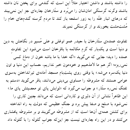
را داشته باشند و داشتن اختیار مثلاً این است که گندمی برای پختن نان داشته
باشند وگرنه گرسنگی امان‌شان را می‌بُرد و ستّارخان چاره‌ای جز این نمی‌بیند
که درهای انبار غلّه را به زور اسلحه باز کند تا مردم گرسنه گندم‌های خام را
مُشت‌مشت بخورند و از گرسنگی نمیرند.
تفاوتِ عمده‌ی ستّارخان با حیدر عمو اوغلی و علی مُسیو در نگاهش به دین
و دنیا است و یک‌بار که گرم مکالمه با باقرخان است می‌شود این تفاوتِ
عمده را دید؛ جایی که می‌گوید
«
اگه خدا با ما باشه خون از دماغ کسی
نمی‌ریزه؛ اگر هم ما لامذهبیم و خودمون خبر نداریم، حسابِ این دنیا و اون
دنیا یک‌سره می‌شه
.»
یا وقتی روی پشت‌بام مسجد آماده‌ی تیرانداختن به‌سوی
عوامی هستند که مشروطه را مساویِ بی‌دینی می‌دانند، باقر می‌گوید
«
دستم به
تفنگ نمی‌ره ستّار.
»
و جواب می‌گیرد که
«
ثوابش پای تو معصیتش پای ما
.»
این ظاهراً نشانی از آن دلیری و کاردانی است که می‌داند چنین کاری را
نمی‌شود با صلح و صفا پیش برد و جنگِ عظیمی که دولت به راه انداخته
برای کشتن همه‌ی آن‌ها است که از مشروطه می‌گویند و بر مشروطه پافشاری
می‌کنند و در این راه چاره‌ای نیست جز این‌که جوابِ گلوله را با گلوله داد.