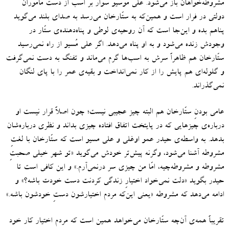
مشروطه‌خواهان باز می‌شود.
علی موسیو سوار بر اسب از دست مأموران
دولتی در فرار است و همین‌که به ستّارخان می‌رسد به صدای بلند می‌گوید
پناهم بده و این‌جا است که آن روحیه‌ی لوطی و پناه‌دهنده‌ی ستّار در
وجودش زنده می‌شود و به او پناه می‌دهد
.
اگر علی مُسیو از راه نمی‌رسید
ستّارخان هم ظاهراً سرش به اسب‌ها گرم می‌ماند و تفنگ به دست نمی‌گرفت
و گلوله‌ای هم پایش را از کار نمی‌انداخت و بقیه‌ی عمر را با پای لنگان
نمی‌گذراند
.
عامی بودنِ ستّارخان هم البته چیز عجیبی نیست؛ چون اصلاً قرار نیست او
درباره‌ی چیزهایی که در پایتخت اتفاق افتاده چیزی بداند و نظری درباره‌شان
بدهد
.
به واسطه‌ی حیدر عمو اوغلی و علی مسیو است که ستّارخان با لغتِ
مشروطه آشنا می‌شود، وگرنه پیش‌تر خودش می‌گوید
«
تو شهر خیلی صحبتِ
مشروطه و مشروطه‌چیه، امّا من چیزی سر درنمی‌آرم
.»
و این کافی‌ است تا
حیدر بگوید
«
دلت نمی‌خواد اختیارِ زندگی‌ کردنت دست خودت باشه؟
»
و
ادامه می‌دهد که مشروطه
«
یعنی این‌که مردم اختیارشون دستِ خودشون باشه.
»
تقریباً همه‌ی آن‌چه ستّارخان می‌خواهد همین است که مردم اختیار کار خود