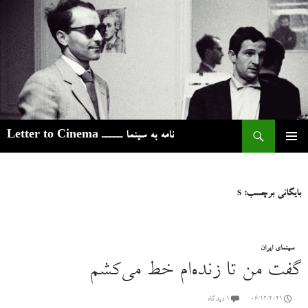
ج
نامه به سینما ـــــ Letter to Cinema
رفتن
فهرست
به
اصلی
نوشته‌ها
بایگانی برچسب: s
سینمای ایران
گفت من تا زنده‌ام خط می‌کشم
06/12/2021
۱ دیدگاه