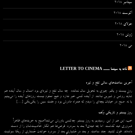
سپتامبر 2018
آگوست 2018
جولای 2018
ژوئن 2018
می 2018
نامه به سینما ـــــ LETTER TO CINEMA
آخرین ساعت‌های سالی تلخ و تیره
روزِ بیست و یکم. چیزی به تحویل سال نمانده. چه سال تلخ و تیره‌ای بود امسال و سال آینده هم
شاید روشن و شیرین نباشد. از آینده کسی خبر ندارد و هیچ معلوم نیست روزهای آینده را می‌بینیم
یا نه. صبح در خیابان بچه‌ای را دیدم که همراه مادرش بود و هفت سین را یکی‌یکی […]
روز بیستم و تاریکی وُلف
خب، این هم از این. رسیدیم به روز بیستم. چه‌کسی باورش می‌شد؟صبح به خریدهای ظاهراً
ضروری عید گذشت. اما چه عیدی؟ بعد به سردرد. قرص‌ها هم انگار خاصیت‌شان را از دست
داده‌اند. طول کشید. چند ساعت. و بعد در هُشیاریِ بعد از سردرد خواندن جُستاری از ربکا سولنیت.