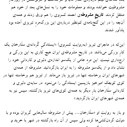
مشروطیت خوانده بودند و معلومات خود را به نسل‌های بعد از خود هم
منتقل کردند
.
تاریخِ مشروطه‌
ی احمد کسروی را هم ورق زدند و همه‌ی
آن‌چه را در این گنج‌نامه‌ی کم‌نظیر درباره‌ی این بزرگ‌مردِ تبریزی آمده بود
یادآور شدند.
این‌که در ماجرای تبریز
(
به‌روایتِ کسروی
) «
ایستادگیِ گُردانه‌ی ستّارخان یک
کارِ بزرگی می‌باشد
.
در تاریخِ مشروطه‌ی ایران هیچ کاری به این بزرگی و
ارج‌داری نیست
.
این مردِ عامی از یک‌سو اندازه‌ی دلیری و کاردانیِ خود را
نشان داد و از یک‌سو مشروطه را به ایران بازگردانید
.
مشروطه از همه‌ی
شهرهای ایران برخاسته تنها در تبریز باز می‌ماند
.
از تبریز هم برخاسته تنها در
کوی کوچکِ امیرخیز بازپسین ایستادگی را می‌نمود
.
در سایه‌ی دلیری و
کاردانیِ ستّارخان بارِ دیگر به همه‌ی کوی‌های تبریز بازگشته، سپس نیز به
همه‌ی شهرهای ایران بازگردید.
»
و باز به روایتِ او
«
ستّارخان…
پیش از مشروطه سال‌هایی گریزان بوده و با
دولت گردن‌کشی‌ها کرده ولی سپس از آن راه بازگشته در شهر با خرید و