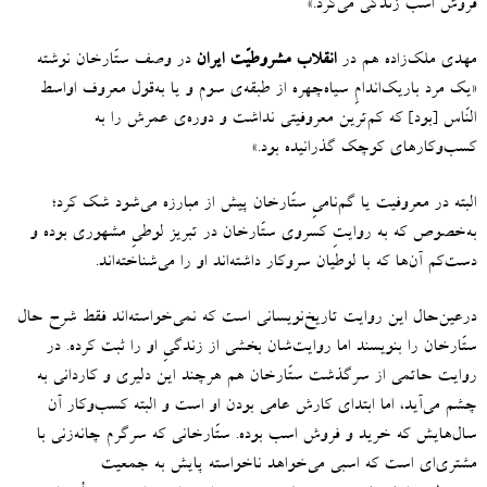
فروش اسب زندگی می‌کرد.
»
مهدی ملک‌زاده هم در
انقلاب مشروطیّت ایران
در وصف ستّارخان نوشته
«
یک مرد باریک‌اندامِ سیاه‌چهره از طبقه‌ی سوم و یا به‌قول معروف اواسط
النّاس
[
بود
]
که کم‌ترین معروفیتی نداشت و دوره‌ی عمرش را به
کسب‌وکارهای کوچک گذرانیده بود
.»
البته در معروفیت یا گم‌نامیِ ستّارخان پیش از مبارزه می‌شود شک کرد؛
به‌خصوص که به روایتِ کسروی ستّارخان در تبریز لوطیِ مشهوری بوده و
دست‌کم آن‌ها که با لوطیان سروکار داشته‌اند او را می‌شناخته‌اند
.
درعین‌حال این روایت تاریخ‌نویسانی است که نمی‌خواسته‌اند فقط شرح حال
ستّارخان را بنویسند اما روایت‌شان بخشی از زندگیِ او را ثبت کرده
.
در
روایت حاتمی از سرگذشت ستّارخان هم هرچند این دلیری و کاردانی به
چشم می‌آید، اما ابتدای کارش عامی‌ بودن او است و البته کسب‌وکار آن
سال‌هایش که خرید و فروش اسب بوده.
ستّارخانی که سرگرم چانه‌زنی با
مشتری‌ای است که اسبی می‌خواهد ناخواسته پایش به جمعیت