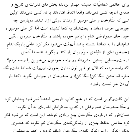
برای حاتمی شفاهیّات همیشه مهم‌تر بودند؛ بخش‌های نانوشته‌ی تاریخ و
همه‌ی آن‌چه کسی نمی‌داند واقعاً اتفاق افتاده‌اند یا نه.
کسی نمی‌داند اولین
شبی که ستّارخان و علی موسیو از زندان دولتی آزاد شدند درباره‌ی چه
چیزهایی حرف زده‌اند و بحث‌شان به کجا کشیده است امّا اگر علی موسیو و
حیدرخان عمواوغلی شام را باهم خورده‌ باشند و ستّارخان سفره‌ی رنگین‌
شام‌شان را به تماشا نشسته باشد آن‌وقت می‌شود فکر کرد عامّیِ باریک‌اندامِ
زخم‌خورده‌ای از طبقه‌ی سوّم زبان باز کند و بگوید
«
شماها آدمای
درست‌وحسابی نیستین.
مشروطه رو واسه خودتون می‌خواین یا واسه مردم؟
اگه واسه مردمه که الان تو شهر نون ندارن بخورن، اون‌وقت شماها هفت‌رنگ
سفره انداختین
.
نیگا کن
!
نیگا کن
!»
و حیدرخان در جوابش بگوید
«
گدا بار
آوردن هنر نیست رفیق.
»
این گفت‌وگویی است که در هیچ کتاب تاریخی قاعدتاً نمی‌شود پیدایش کرد
و حتّا حیدرخان عمواوغلی در کتاب خاطراتش اشاره‌ای به آن نکرده؛
همان‌طور که درباره‌ی ستّارخان چیزِ زیادی ننوشته
.
این‌ است که می‌شود فکر
کرد حاتمی نه‌فقط چیزی از زندگی‌نامه‌ی ستّارخان کم نکرده که عنصری
به‌نامِ زندگی را به زندگی‌نامه‌ی ستّارخان اضافه کرده؛ بی‌اعتنا به منتقدانِ