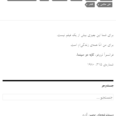
علی حاتمی
قلندر
برای شما این چیزی بیش از یک فیلم نیست
.
برای من امّا همه‌ی زندگی‌ام است
.
فرانسوآ تروفو،
کایه دو سینما
،
شماره‌ی ۳۱۵، ۱۹۸۰
جست‌وجو
ج
س
ت
ج
و
دست‌نوشته‌های محسن آزرم