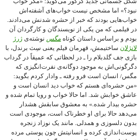
شکل جسمانی جدید گرگور می‌گوید: «مگر خواب
نبود؟» اما مشخص نیست خواب‌های آشفته‌اش
خواب‌هایی بودند که خبر از حشره شدنش می‌دادند.
در فیلمی که من یکی از نویسندگان و کارگردان آن
بودم و براساس داستان کوتاه
مگس
نوشته‌ی
ژرژ
لانژلان
ساختیمش، قهرمان فیلم یعنی سِث برندل، با
بازی جف گلدبلام را ـ در لحظاتی که عمیقاً در گرداب
دگرگونی‌اش به موجود دوگانه‌ی نفرت‌انگیزی که
مگس/ انسان است فرو رفته ـ وادار کردم بگوید:
«من حشره‌ای هستم که خواب دید انسان است و
عاشق خوابش شد. اما حالا خواب و رویا تمام شده و
حشره بیدار شده.» به معشوق سابقش هشدار
می‌دهد حالا برای او خطرناک است، موجودی است
بدون دلسوزی و همدلی. مانند یک نوزاد زنجره
پوست‌اندازی کرده و انسانیتش چون پوستی مرده