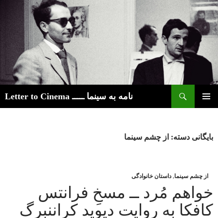
ج
نامه به سینما ـــــ Letter to Cinema
رفتن
فهرست
به
اصلی
نوشته‌ها
بایگانی دسته: از چشم سینما
از چشم سینما
,
داستان خانوادگی
خواهم مُرد ــ مسخِ فرانتس
کافکا به روایت دیوید کراننبرگ