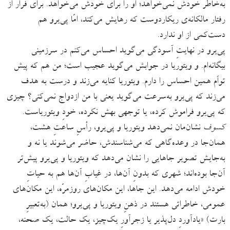
به‌خاطر خودش نمی‌خواهد؛ او را برای خودش می‌خواهد. برای فرار از
رفتار مالکانه‌ی ریکاردوست که رهایش می‌کند، امّا پی‌یرو هم
دست‌کمی از او ندارد.
پی‌یرو در نهایتِ آسودگی می‌گوید احساس می‌کنم در سرزمینی
بیگانه‌ام. و ویتوریا در جوابش می‌گوید عجیب است؛ من هم که پیش
تواَم همین احساس را دارم. ویتوریا کنایه می‌زند و درست به هدف
می‌زند که پی‌یرو به‌سرعت می‌گوید یعنی با من ازدواج نمی‌کنی؟ چیزی
که پی‌یرو فراموش کرده، یا توجهی بهش نکرده، خودِ ویتوریاست.
کسوف
نشان‌مان نمی‌دهد ویتوریا و پی‌یرو، رأسِ ساعتِ هشت،
همان‌جا در وعده‌گاهی که می‌شناسندش، حاضر می‌شوند یا نه و
به‌جایش تصویر جاهایی را نشان می‌دهد که ویتوریا و پی‌یرو پیش‌تر
آن‌جا بوده‌اند؛ شهری که بدونِ آن‌ها، در غیابِ آن‌ها هم به حیاتِ
خودش ادامه می‌دهد. این جاها، این مکان‌های روزمرّه، این مکان‌های
عمومی، خاطراتی هستند در ذهنِ ویتوریا و پی‌یرو؛ همان (به‌تعبیرِ
بارت) «یادآوردِ دل‌پذیر یا زجرآورِ یک‌چیز، یک حالت، یک صحنه،