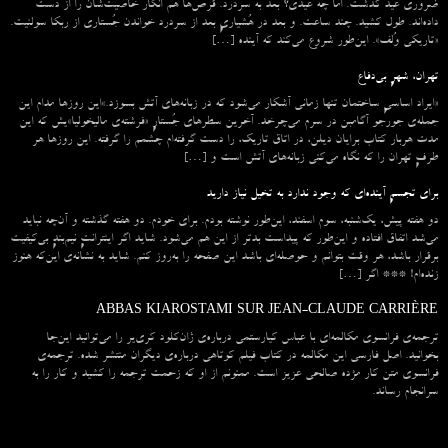
ضروری عید گذشت. اما چه عیدی؟ بعد به سردرد. قرص‌ها هم انگار خاصیت‌شان را از دست
داده‌اند. طول کشید. چند ساعت. و بعد در هُشیاریِ بعد از سردرد خواندن جُستاری از ربکا سولنیت.
«تاریکی وُلف». این‌طور شروع می‌‌کند که آینده […]
تهران، شهرِ بی‌دفاع
«ایراد اساسیِ ساختمان تنها زمانی آشکار می‌شود که در زبانه‌‌های آتش بسوزد.»این روزها مدام این
جمله‌ی جورجو آگامبن در سرم می‌چرخد. آخرین سطرهای جُستارِ «فرشته‌ی مالیخولیا»یش که این
مدت هربار کتاب برایان دیلن، در اتاق تاریک، را دست گرفته‌ام چشمم را گرفته. این روزها هر
طرفِ تهران را که نگاه می‌کنی زبانه‌های آتش است و […]
برای تجسمِ آینده‌ای که وجود ندارد به تخیل نیاز دارید
دو هفته پیش، یک‌شنبه، سوم اسفند، این‌طور نوشته بودم. برای خودم. دو هفته گذشته و آن‌چه نباید
می‌شد اتفاق افتاده و این‌طور که پیداست بدتر از این هم می‌شود. شاید اگر اینترانتِ نیم‌بندِ بی‌کیفیت
برقرار باشد، هر وقت بتوانم و حوصله‌ای باشد این صفحه را به‌روز کنم. شاید به نشانه‌ی این‌که هنوز
زنده‌ام! *** اگر […]
ABBAS KIAROSTAMI SUR JEAN-CLAUDE CARRIÈRE
ترجمه‌ی فرانسوی مکالمه‌ای با عباس کیارستمی درباره‌ی ژان‌کلود کری‌یر را می‌توانید این‌جا
بخوانید. اصل فارسی این مکالمه در کتاب فیلم کوتاهی درباره‌ی دیگران منتشر شده. ترجمه‌ی
فرانسوی متن کار مژده صالحی عزیز است. ممنونم از او که زحمت ترجمه را کشید و کار را به
سرانجام رساند.