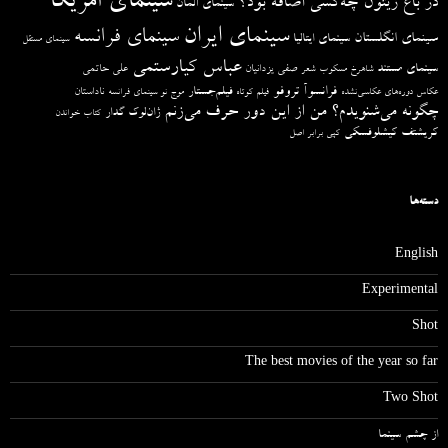
سینمای امریکا
در باغ زیتون چه‌کسی اضافه بود؟
سینمای آلمان
سینمای ایران
سینمای فرانسه
سینمای انگلستان
سینمای ایتالیا
سینمای مستقل
عباس کیارستمی
سینمای مستند
صفی یزدانیان
علی حاتمی
شاهرخ مسکوب
شعر
فرانسوآ تروفو
فیلم‌جستار
ناداستان
عکاس دوره‌های عکاسی‌نشده
فیلم کوتاه
موج نو سینمای فرانسه
چگونه می‌شنویدم؟ من از این دور حرف می‌زنم
ژان‌لوک گدار
کتاب خواندن
کریشتف کیشلوفسکی
کپی برابر اصل
دسته‌ها
English
Experimental
Shot
The best movies of the year so far
Two Shot
از چشم سینما