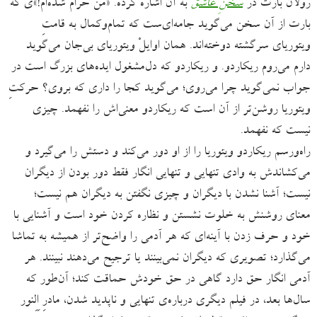
رولان بارت در
سخنِ عاشق
به آن اشاره کرده. «من حرام شده‌ام!»ی که
بارت از آن سخن می‌گوید جامه‌ای‌ست که تمام‌وکمال به قامتِ
ویتوریای سرگشته دوخته‌اند. همان اوایلْ ویتوریای بی‌جان می‌گوید
دارم می‌روم ریکاردو. و ریکاردو که دل‌مشغول ایده‌های بزرگ است در
جواب نمی‌گوید چرا می‌روی؛ می‌گوید کجا را داری که بروی؟ حرکتِ
ویتوریا روشن‌تر از آن است که ریکاردو معنی‌اش را نفهمد. چیزی
نیست که نفهمد.
راه‌ورسم ریکاردو ویتوریا را از او دور می‌کند و دستش را می‌گیرد و
می‌کشاندش به وادی تنهایی و تنهایی انگار فقط دور بودن از دیگران
نیست؛ آشنا نشدن با دیگران و چیزی نگفتن به دیگران هم نیست؛
معنای روشنش به خلوت نشستن و نظاره کردن خود است و آشنایی با
خود و حرف زدن با آینه‌ای که هر آدمی را واضح‌تر از همیشه به تماشا
می‌گذارد؛ تصویری که دیگران نمی‌بینند یا ترجیح می‌دهند نبینند. هر
آدمی انگار حق دارد گاهی در حق خودش حماقت کند؛ آن‌طور که
سال‌ها بعد، در فیلم دیگری درباره‌ی تنهایی و ناپدید شدن، مادرِ اِلِنور