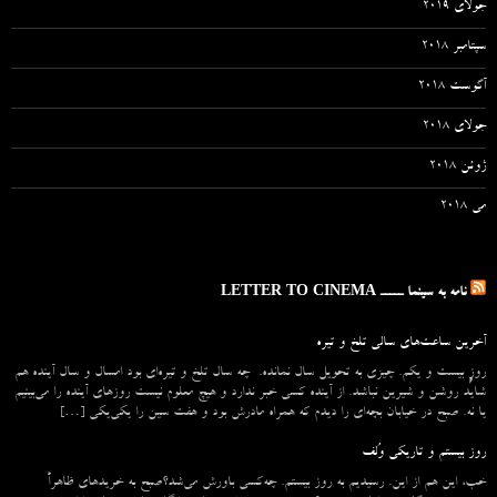
جولای 2019
سپتامبر 2018
آگوست 2018
جولای 2018
ژوئن 2018
می 2018
نامه به سینما ـــــ LETTER TO CINEMA
آخرین ساعت‌های سالی تلخ و تیره
روزِ بیست و یکم. چیزی به تحویل سال نمانده. چه سال تلخ و تیره‌ای بود امسال و سال آینده هم
شاید روشن و شیرین نباشد. از آینده کسی خبر ندارد و هیچ معلوم نیست روزهای آینده را می‌بینیم
یا نه. صبح در خیابان بچه‌ای را دیدم که همراه مادرش بود و هفت سین را یکی‌یکی […]
روز بیستم و تاریکی وُلف
خب، این هم از این. رسیدیم به روز بیستم. چه‌کسی باورش می‌شد؟صبح به خریدهای ظاهراً