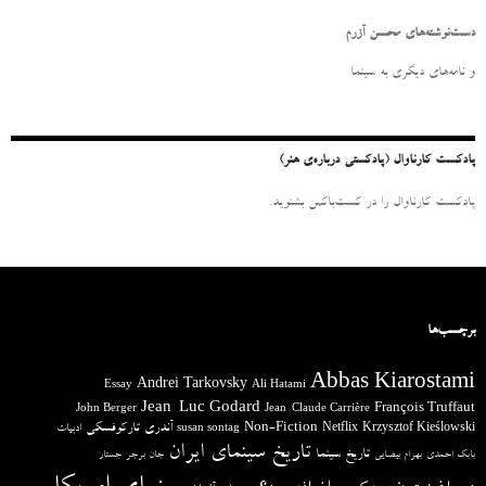
ج
و
دست‌نوشته‌های محسن آزرم
ب
ر
و نامه‌‌های دیگری به سینما
ا
ی
:
پادکست کارناوال (پادکستی درباره‌ی هنر)
پادکست کارناوال را در کست‌باکس بشنوید.
برچسب‌ها
Abbas Kiarostami
Andrei Tarkovsky
Essay
Ali Hatami
Jean-Luc Godard
François Truffaut
John Berger
Jean-Claude Carrière
آندری تارکوفسکی
Non-Fiction
Krzysztof Kieślowski
Netflix
ادبیات
susan sontag
تاریخ سینمای ایران
تاریخ سینما
بابک احمدی
بهرام بیضایی
جان برجر
جستار