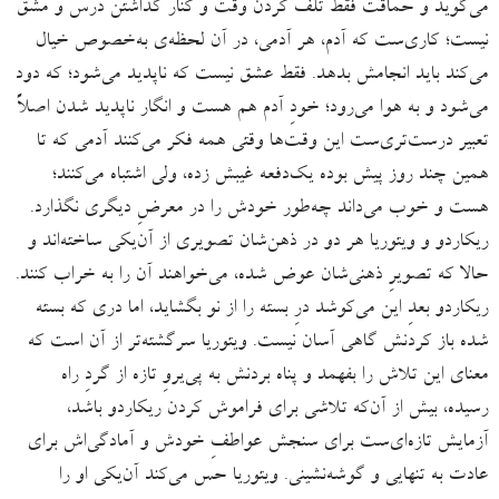
می‌گوید و حماقت فقط تلف کردن وقت و کنار گذاشتن درس و مشق
نیست؛ کاری‌ست که آدم، هر آدمی، در آن لحظه‌ی به‌خصوص خیال
می‌کند باید انجامش بدهد. فقط عشق نیست که ناپدید می‌شود؛ که دود
می‌شود و به هوا می‌رود؛ خودِ آدم هم هست و انگار ناپدید شدن اصلاً
تعبیر درست‌تری‌ست این وقت‌ها وقتی همه فکر می‌کنند آدمی که تا
همین‌ چند روز پیش بوده یک‌دفعه غیبش زده، ولی اشتباه می‌کنند؛
هست و خوب می‌داند چه‌طور خودش را در معرضِ دیگری نگذارد.
ریکاردو و ویتوریا هر دو در ذهن‌شان تصویری از آن‌یکی ساخته‌اند و
حالا که تصویرِ ذهنی‌شان عوض شده، می‌‌خواهند آن ‌را به خراب کنند.
ریکاردو بعدِ این می‌کوشد درِ بسته را از نو بگشاید، اما دری که بسته
شده باز کردنش گاهی آسان نیست. ویتوریا سرگشته‌تر از آن است که
معنای این تلاش را بفهمد و پناه ‌بردنش به پی‌یروِ تازه از گردِ راه
رسیده، بیش از آن‌که تلاشی برای فراموش ‌کردن ریکاردو باشد،
آزمایش تازه‌ای‌ست برای سنجش عواطفِ خودش و آمادگی‌اش برای
عادت به تنهایی و گوشه‌نشینی. ویتوریا حس می‌کند آن‌یکی او را