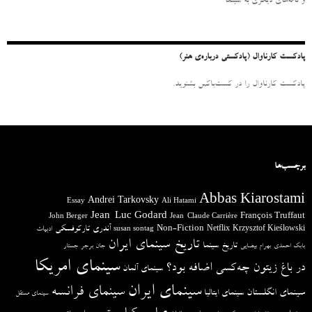
و نامه‌‌های دیگری به سینما
ا
ی
:
پادکست کارناوال (پادکستی درباره‌ی هنر)
پادکست کارناوال را در کست‌باکس بشنوید.
برچسب‌ها
Abbas Kiarostami
Andrei Tarkovsky
Essay
Ali Hatami
Jean-Luc Godard
François Truffaut
John Berger
Jean-Claude Carrière
آندری تارکوفسکی
Non-Fiction
Krzysztof Kieślowski
Netflix
ادبیات
susan sontag
تاریخ سینمای ایران
تاریخ سینما
بابک احمدی
بهرام بیضایی
جان برجر
جستار
سینمای امریکا
در باغ زیتون چه‌کسی اضافه بود؟
سینمای آلمان
سینمای ایران
سینمای فرانسه
سینمای انگلستان
سینمای ایتالیا
سینمای مستقل