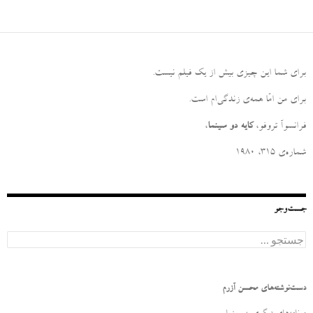
برای شما این چیزی بیش از یک فیلم نیست
.
برای من امّا همه‌ی زندگی‌ام است
.
فرانسوآ تروفو،
کایه دو سینما
،
شماره‌ی ۳۱۵، ۱۹۸۰
جست‌وجو
ج
س
ت
ج
و
دست‌نوشته‌های محسن آزرم
ب
ر