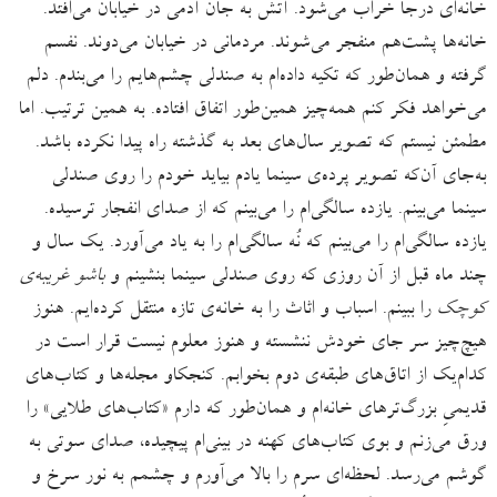
خانه‌ای درجا خراب می‌شود. آتش به جان آدمی در خیابان می‌افتد.
خانه‌ها پشت‌هم منفجر می‌شوند. مردمانی در خیابان می‌دوند. نفسم
گرفته و همان‌طور که تکیه داده‌ام به صندلی چشم‌هایم را می‌بندم. دلم
می‌خواهد فکر کنم همه‌چیز همین‌طور اتفاق افتاده. به همین ترتیب. اما
مطمئن نیستم که تصویر سال‌های بعد به گذشته راه پیدا نکرده باشد.
به‌جای آن‌که تصویر پرده‌ی سینما یادم بیاید خودم را روی صندلی
سینما می‌بینم. یازده سالگی‌ام را می‌بینم که از صدای انفجار ترسیده.
یازده سالگی‌ام را می‌بینم که نُه سالگی‌ام را به یاد می‌آورد. یک سال و
چند ماه قبل از آن روزی که روی صندلی سینما بنشینم و
باشو غریبه‌ی
کوچک
را ببینم. اسباب و اثاث را به خانه‌ی تازه منتقل کرد‌ه‌ایم. هنوز
هیچ‌چیز سر جای خودش ننشسته و هنوز معلوم نیست قرار است در
کدام‌یک از اتاق‌های طبقه‌ی دوم بخوابم. کنجکاو مجله‌ها و کتاب‌های
قدیمیِ بزرگ‌ترهای خانه‌ام و همان‌طور که دارم «کتاب‌های طلایی» را
ورق می‌زنم و بوی کتاب‌های کهنه در بینی‌ام پیچیده، صدای سوتی به
گوشم می‌رسد. لحظه‌ای سرم را بالا می‌آورم و چشمم به نور سرخ و