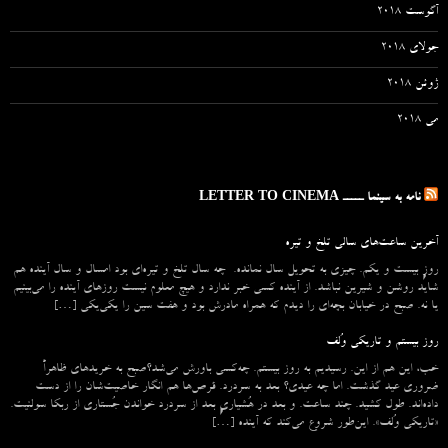
آگوست 2018
جولای 2018
ژوئن 2018
می 2018
نامه به سینما ـــــ LETTER TO CINEMA
آخرین ساعت‌های سالی تلخ و تیره
روزِ بیست و یکم. چیزی به تحویل سال نمانده. چه سال تلخ و تیره‌ای بود امسال و سال آینده هم
شاید روشن و شیرین نباشد. از آینده کسی خبر ندارد و هیچ معلوم نیست روزهای آینده را می‌بینیم
یا نه. صبح در خیابان بچه‌ای را دیدم که همراه مادرش بود و هفت سین را یکی‌یکی […]
روز بیستم و تاریکی وُلف
خب، این هم از این. رسیدیم به روز بیستم. چه‌کسی باورش می‌شد؟صبح به خریدهای ظاهراً
ضروری عید گذشت. اما چه عیدی؟ بعد به سردرد. قرص‌ها هم انگار خاصیت‌شان را از دست
داده‌اند. طول کشید. چند ساعت. و بعد در هُشیاریِ بعد از سردرد خواندن جُستاری از ربکا سولنیت.
«تاریکی وُلف». این‌طور شروع می‌‌کند که آینده […]