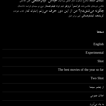
عباس کیارستمی
سینمای مستند
صفی یزدانیان
علی حاتمی
شاهرخ مسکوب
شعر
فرانسوآ تروفو
فیلم‌جستار
ناداستان
عکاس دوره‌های عکاسی‌نشده
فیلم کوتاه
موج نو سینمای فرانسه
چگونه می‌شنویدم؟ من از این دور حرف می‌زنم
ژان‌لوک گدار
کتاب خواندن
کریشتف کیشلوفسکی
کپی برابر اصل
دسته‌ها
English
Experimental
Shot
The best movies of the year so far
Two Shot
از چشم سینما
اعلان عمومی
به یاد می‌آورم