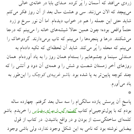
زردی می‌افتد که آسمان را پُر کرده. صدای بابا در خانه‌ی خالی
می‌پیچد که الان می‌زنند. سی و هشت سال بعد از آن روز فکر می‌‌کنم
شاید حتی این جمله را هم در خواب دیده‌ام. اما آن نور سرخ و زرد
حتماً واقعی بوده؛ چون همین حالا شیشه‌های خانه را می‌بینم که درجا
می‌شکنند. درها و پنجره‌ها را می‌بینم که تاب برمی‌دارند. گردوخاک را
می‌بینم که محله را پُر می‌کند. شاید آن لحظه‌ای که تکیه داده‌ام به
صندلی سینما و چشم‌هایم را بسته‌ام همان روز را به یاد آورده‌ام. همان
روزهای آخر زمستان شصت و شش را و همه‌ی آن دود و آتشی را که
چند کوچه پایین‌تر به پا شده بود.
باشو غریبه‌ی کوچک
را این‌طور به
یاد می‌آورم.
*
پاسخِ آن پرسش یازده سالگی‌ام را سه سال بعد گرفتم. چهارده ساله
بودم که با پول‌توجیبی‌ام کتاب
گفت‌وگو با بهرام بیضایی
را خریدم. باشو
کلمه‌ای ساختگی‌ست از بودن و در واقع باشیدن. در کتاب از قول
بیضایی نوشته بود که نامی به این شکل وجود ندارد، ولی باشی وجود