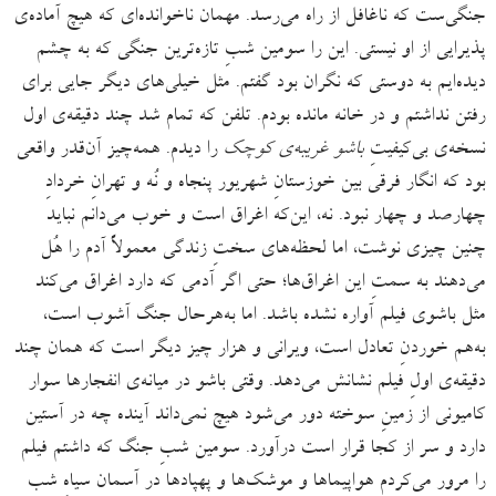
جنگی‌ست که ناغافل از راه می‌رسد. مهمان ناخوانده‌ای که هیچ آماده‌ی
پذیرایی از او نیستی. این را سومین شبِ تازه‌ترین جنگی که به چشم
دیده‌ایم به دوستی که نگران بود گفتم. مثل خیلی‌های دیگر جایی برای
رفتن نداشتم و در خانه مانده بودم. تلفن که تمام شد چند دقیقه‌ی اول
نسخه‌ی بی‌کیفیتِ
باشو غریبه‌ی کوچک
را دیدم. همه‌چیز آن‌قدر واقعی
بود که انگار فرقی بین خوزستانِ شهریور پنجاه و نُه و تهرانِ خردادِ
چهارصد و چهار نبود. نه، این‌که اغراق است و خوب می‌دانم نباید
چنین چیزی نوشت، اما لحظه‌های سختِ زندگی معمولاً آدم را هُل
می‌دهند به سمتِ این اغراق‌ها؛ حتی اگر آدمی که دارد اغراق می‌کند
مثل باشوی فیلم آواره نشده باشد. اما به‌هرحال جنگ آشوب است،
به‌هم خوردنِ تعادل است، ویرانی و هزار چیز دیگر است که همان چند
دقیقه‌ی اولِ فیلم نشانش می‌دهد. وقتی باشو در میانه‌ی انفجارها سوار
کامیونی از زمینِ سوخته دور می‌شود هیچ نمی‌داند آینده چه در آستین
دارد و سر از کجا قرار است درآورد. سومین شبِ جنگ که داشتم فیلم
را مرور می‌کردم هواپیماها و موشک‌ها و پهپادها در آسمان سیاهِ شب