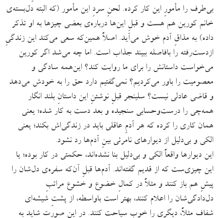
بی‌طرف را مأمورِ این کار کرده. لحنِ سردِ این مأمور (که البته دل‌بسته‌ی
خانم کورین هم هست و قبلِ این‌ها درباره‌ی بعضی چیزها به او تذکر
داده) به مذاقِ آدم خوش می‌آید. اصلاً همین‌که سعی می‌کند این زندگیِ
ازدست‌رفته را بافاصله ببیند جذاب است. اما چه می‌شد اگر کورین
می‌خواست داستانش را برای ما روایت کند؟ این‌همه سادگی و
معصومیت را باور می‌کردیم؟ نمی‌گفتیم دارد حق را به خودش می‌دهد
و قاضی عادلی نیست؟ سلینجر قبلِ نوشتنِ این داستانِ بلند انگار
همه‌چی را درست‌و‌حسابی سنجیده و بعد دست به کار شده؛ یعنی
همان کاری را کرده که هر آدمِ عاقلی باید در زندگی‌اش بکند؛ یعنی
الکی و بی‌دلیل از دیوارهای نامرئی بینِ آدم‌ها رد نشود.
این دیوارها واقعاً الکی و بی‌دلیل بنا نشده‌اند، حکمتی در کار بوده؛ یا
این چیزی‌ست که از قدیم گفته‌اند. آدم‌ها قبلِ آن‌که سفره‌ی دل‌شان را
پیشِ هم باز کنند و مثلاً در کمالِ خضوع و خشوع مراتبِ
دل‌دادگی‌شان را اعلام کنند، بهتر است باواسطه، از پشتِ شیشه‌ای
شفاف مثلاً، دیگری را خوب سیاحت کنند. در این صورت شاید به