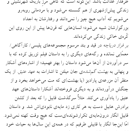
طرفدار عدالت باشد. این‌گونه است که گاهی مرزِ باریک شهرنشینی و
زندگی پیش‌ازشهری از هم گسسته می‌شود و با مردمانی روبه‌رو
می‌شویم که آداب هیچ چیز را نمی‌دانند و رفتارشان به اجداد
بزرگوارشان شبیه می‌شود؛ انسان‌هایی که قرن‌ها پیش از این روی این
کُره‌ی خاکی زندگی می‌کرده‌اند.
بر فراز دریاچه
در قید و بند مرسوم مجموعه‌های پلیسی/ کارآگاهی/
معمّایی نمانده و رگه‌های دیگری را به داستان فیلم تزریق کرده که با
سر درآوردن از آن‌ها می‌شود داستان را بهتر فهمید؛ از اشاره‌های آشکار
و پنهانی به
بهشت گم‌شده‌
ی جان میلتن تا اشارات به
عهد عتیق
. از یک
منظر آن مزرعه‌ی پارادیز (یا بهشت)ی که مت می‌خواهد بخرد و از
چنگش درآورده‌اند و به دیگری فروخته‌اند آشکارا داستان‌های عهد
عتیق را یادآوری می‌کند. مثلاً سرگذشت قابیل را که بعد از کشتن
برادرش هابیل دست به هر کاری زد مایه‌ی نابودی‌اش شد. و داستان
قابیل انگار درون‌مایه‌ی تکرارشونده‌ای‌ست که هیچ‌ وقت کهنه نمی‌شود.
امّا این‌جا انگار با قابیلی طرفیم که در همه‌ی این سال‌ها به حیات خود