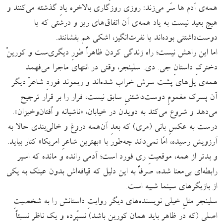
همه‌ی آدم ها سَر می‌زند: روزی روزگاری بالاخره یادِ گذشته می‌کنند و
هیچ بعید نیست به یاد همه‌ی آن اتفاق‌های ریز و درشتی که یا
دوست‌داشتنی بوده‌اند یا نفرت‌انگیز، اشکی هم بفشانند.
اما این راهش نیست؛ راه زندگی کردن ظاهراً طورِ دیگری‌ست و کورینْ
دخترکِ داستانِ جی. دی. سلینجر، وقتی در انتهای ماجرا می‌فهمد
همه‌ی پل‌های پشت سرش خراب شده‌اند و ریموند فوردِ شاعرْ دیگر
آن پسرک مغمومِ دوست‌داشتنیِ سابق نیست، فرار را بر قرار ترجیح
می‌دهد و شروع می‌کند به دویدن در خیابان، «ناشیانه و اُفتان‌وخیزان».
درست به عکسِ بانی (مری) که بعدِ آن‌همه دروغ و خالی‌بندی حالا به
آرزویش رسیده، امّا نمی‌داند چه‌طور با «بهترین شاعرِ امریکا» کنار بیاید.
و بدتر از همه، موقعیتِ ری فورد است؛ آدمی رانده و مانده که اسیر
رابطه‌ای بی‌معنا شده، صرفاً به این دلیل که قیافه‌اش بدون عینک به یکی
از بازیگرهای سینما شبیه است.
سلینجر مثلِ خیلی نویسنده‌های دیگر روایتِ داستانش را به شخصیتِ
اصلی (که در ظاهر باید همان کورین باشد) نسپُرده و یک ناظرِ نسبتاً