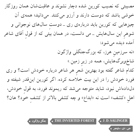
مصیبتی که نصیب کورین شده دچار نشوند و عاقبت‌شان همان روزگار
خوشی باشد که دوست دارند و آرزو می‌کنند. می‌‌دانید؛ همه‌ی آن
چیزهایی که کورین باید درباره‌ی ری ـ دوستِ سال‌های نوجوانی و
شوهرِ این سال‌هایش ـ می دانست، در همان بیتی که از قولِ آقای شاعر
آمده دیده می‌شود:
«نه سرزمینِ هرز، که بزرگ‌جنگلی واژگون
شاخ‌و‌برگ‌هایش، همه در زیرِ زمین.»
کدام شاعر گفته بود بهترین شعرِ هر شاعر درباره خودش است؟ و ری
فورد خودش را در این بیت خلاصه کرده. اگر کورین این‌قدر شیفته و
دل‌داده‌اش نبود، شاید متوجه می‌شد که ریموند فورد، به قولِ خودش،
اهلِ «کشف» است نه «ابداع» و چه کشفی بالاتر از کشفِ خود؟ هان؟
J. D. SALINGER
THE INVERTED FOREST
جنگل واژگون
جی. دی. سلینجر