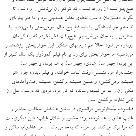
صحنه را به آتش می‌کشد؛‌چون به‌هرحال زمانه عوض شده است و
هیچ‌چیز شبیه آن روزها نیست که کوکتو زنِ بی‌نامش را واداشت تا
بگوید «عشق‌مان درست نقطه‌ی مقابل همه‌چی بود و ما هم چاره‌ای
نداشتیم جز ایستادگی؛ یا باید قیدِ پنج سال خوش‌بختی را می‌زدیم، یا
خطرش را به جان می‌خریدیم. هیچ‌وقت فکر نکردم که زندگی‌مان
روبه‌راه می‌شود. حالا هم دارم بهای سنگین این خوش‌بختیِ ارزشمند را
می‌دهم.» اما خوش‌بختی برای زنِ بی‌نامِ فیلم آلمودُوار یک سال کم‌تر از
این بوده؛ چهار سال شادی، چهار سال با هم بودن و چهار سال
چشم‌به‌راهِ مرد نشستن؛ وقتِ کتاب خواندن و فیلم دیدن؛ چون «تو
همیشه برمی‌گشتی» و همین همیشه برگشتن، همیشه رفت‌وآمدهای
مکرر زن را به این نتیجه رسانده که کارِ مرد، مردی که درست مثل زن
نامی ندارد، برگشتن است.
فیلسوفِ جُستارنویسِ فرانسوی در
سخن عاشق
ش حکایتِ حاضر و
غایبِ عشق را هم نوشته بود؛ حضور از خلالِ غیاب: «این دیگری‌ست
که مرا ترک می‌کند، این من‌ام که به‌جا می‌مانم… من عاشق‌ام، ساکن و