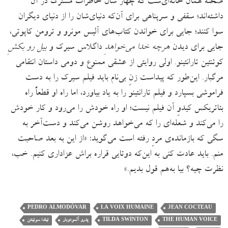
صحنه همان خانه‌ای‌ست که چهار سال خاطرات مشترک در آن
داشته‌اند؛ سقفی و سرپناهی برای آن‌که دنیای‌شان را از دنیای دیگران
سوا کنند؛ جایی برای خواندن کتاب‌های آلیس مونرو و ترومن کاپوتی،
جایی برای دیدن
هرچه خدا می‌خواهدِ
داگلاس سیرک و
بیل رو بکشِ
کوئنتین تارانتینو. اولی روایتی از عشقی ممنوع و دومی داستان انتقامی
مرگبار. این‌طور که پیداست زنِ بی‌نام باید فیلم سیرک را به دست
فراموشی بسپارد و فیلم تارانتینو را به یاد بیاورد، اما راه او قطعاً راه
بئاتریکس کیدوِ آن فیلم نیست؛ او راه خودش را می‌رود و کار خودش
را می‌کند و شعله‌ای را که می‌خواهد روشن می‌کند و دست‌آخر به
سگی که بازمانده‌ی مردِ رفته است می‌گوید: «از این به بعد صاحبت
منم. باید عادت کنی به این‌که دوتایی قراره براش عزاداری کنیم. خب،
نظرت چیه؟ بیا به‌هم قول بدیم.»
PEDRO ALMODÓVAR
LA VOIX HUMAINE
JEAN COCTEAU
THE HUMAN VOICE
TILDA SWINTON
پدرو آلمودوبار
تیلدا سوئینتن