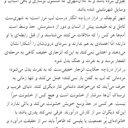
چیزی نبرده باشد و نه کلان‌شهری‌ که مشمول نوسازی و باقی اسباب و
وسایل شهرنشینی شده باشد.
شهر کوچک
بر فراز دریاچه
انگار درست لبِ مرز است؛ نه شهری‌ست
کامل و نه طبیعت پیش از انسان و دور از دسترسش. حدّ وسط است.
آدم‌ها هر کس را که ملاقات می‌کنند می‌شناسند و از قبل رابطه‌ای با او
دارند؛ امّا اعتمادی به هم ندارند و سرمای درون‌شان را آشکارا نشان
می‌دهند و اعتنایی نمی‌کنند به این‌که انزجاری خفیف گاهی به مرحله‌ی
انفجار برسد و به نفرت و جنگ بدل شود.
بر فراز دریاچه
حکایتِ انزجار خفیفی‌ست که به نفرت بدل می‌شود؛
مردمانی که لب به گفتن باز نمی‌کنند؛ عمل می‌کنند و تنها زمانی به
حرف می‌آیند که می‌خواهند دشنامی نثار دیگری کنند. دنیای غریب و
ترسناک آن‌ها سرشار از خشونت است و هیچ کس از خشونت مبرّا
نیست. هر کسی در حدّ وسع خویش خشونت می‌کند و باکی ندارد از
این‌که دیگران سر از کارش درآورند. فرقی نمی‌کند پدری باشد با
خانواده‌ای پُر جمعیت یا پلیسی که ظاهراً باید سر از حقیقت درآورد و