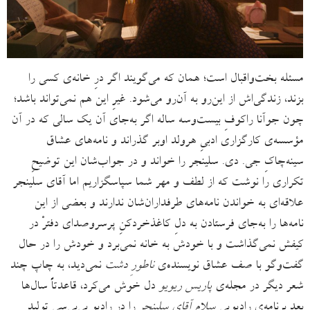
مسئله بخت‌واقبال است؛ همان‌ که می‌گویند اگر درِ خانه‌ی کسی را
بزند، زندگی‌اش از این‌رو به آن‌رو می‌شود. غیرِ این هم نمی‌تواند باشد؛
چون جوآنا راکوفِ بیست‌وسه ساله اگر به‌جای آن یک سالی که در آن
مؤسسه‌ی کارگزاری ادبیِ هرولد اوبر گذراند و نامه‌های عشاق
سینه‌چاکِ جی. دی. سلینجر را خواند و در جواب‌شان این توضیحِ
تکراری را ‌نوشت که از لطف و مهر شما سپاسگزاریم اما آقای سلینجر
علاقه‌ای به خواندن نامه‌های طرفداران‌شان ندارند و بعضی از این
نامه‌ها را به‌جای فرستادن به دلِ کاغذخردکنِ پرسروصدای دفترْ در
کیفش نمی‌گذاشت و با خودش به خانه نمی‌برد و خودش را در حال
گفت‌وگو با صف عشاق نویسنده‌ی
ناطورِ دشت
نمی‌دید، به چاپ چند
شعر دیگر در مجله‌ی
پاریس ریویو
دل خوش می‌کرد، قاعدتاً سال‌ها
بعد برنامه‌ی رادیویی
سلام آقای سلینجر
را در رادیو بی‌بی‌سی تولید