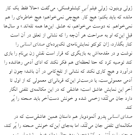
ژولی وینیون، ژولیِ فیلم
آبیِ
کیشلوفسکی، می‌گفت «حالا فقط یک کار
مانده که باید بکنم: هیچ کار. هیچ‌چی نمی‌خواهم؛ هیچ خاطره‌ای را هم
نمی‌خواهم. نه دوست می‌خواهم، نه عشق. این‌ها همه تله‌اند.» و سال‌ها
قبلِ این‌که او به صراحت هر آن‌چه را که نشانی از تعلق در آن است
کنار بگذارد، ژان کوکتو نمایش‌نامه‌ی تک‌پرده‌ایِ
صدای انسانی
را
نوشت و در مقدمه‌اش به بازیگری که قرار است نقشِ زن بی‌نام را بازی
کند توصیه کرد که حتا لحظه‌ای هم فکر نکند ‌که ادای آدمی رهاشده را
درآورد و هیچ کاری نکند که نشانی از تلخ‌کامی در آن باشد؛ چون او
آدمی معمولی‌ست، یا درست‌تر این‌که قربانی‌ای معمولی که از اول تا
آخرِ این نمایش عاشق است؛ عاشقی که در این مکالمه‌ی تلفنی انگار
دارد جان می‌کَنَد؛ زخمی شده و خونش دست‌آخر باید صحنه را پُر
کند.
صدای انسانیِ
پدرو آلمودوبار هم داستانِ همین عاشقی‌ست که در
مکالمه‌ای تلفنی جان می‌کَنَد، اما به‌جای این‌که خونش صحنه را پُر کند،