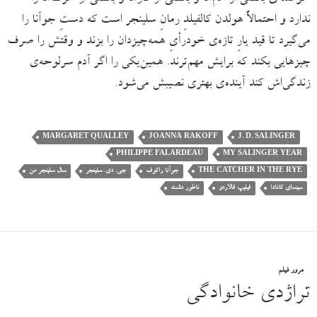
ندارد و احتمالاً هولدن کالفیلدِ رمانِ سلینجر است که دستِ جوآنا را
می‌گیرد تا قید یارِ تازه‌ی خودرأیِ همه‌چیزدان را بزند و وقتش را صرف
چیزهایی بکند که برایش مهم‌‌ترند. همین‌یکی را اگر آدم سرلوحه‌ی
زندگی‌اش کند آینده‌ی بهتری نصیبش می‌شود.
MARGARET QUALLEY
JOANNA RAKOFF
J. D. SALINGER
PHILIPPE FALARDEAU
MY SALINGER YEAR
THE CATCHER IN THE RYE
جوآنا راکوف
جی. دی. سلینجر
سال سلینجر من
سینمای کانادا
فیلیپ فالاردو
ناطور دشت
مرور فیلم
تراژدی خانوادگی