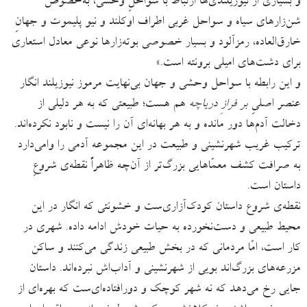
و بسیاری از نیوزیلندی‌ها ارتباط با سواحلِ وحشی، به‌خصوص
شن‌زارهای سیاه و سواحل غربی اطراف اوکلند و نیو پلیموت و جهانِ
خارق‌العاده، رمزآلود و بسیار خصوصی بوته‌زارها نوعی معادل استعاری
برای دشت‌های امیلی برونته است.»
و این رابطه با سواحل وحشی و جهان بی‌نهایت مرموز نیوزیلند انگار
عنصر اصلیِ
بر فرازِ دریاچه
هم هست؛ طبیعتی که به هر دلیلی از
دخالت آدم‌ها دور مانده و به هر بهانه‌ای آن را نیست و نابود نکرده‌اند.
ترکیب غریب شهرنشینی و طبیعت در این مجموعه آدمی را وامی‌دارد
به صرافت کشف معمّاهایی بزرگ‌تر از آن‌چه ظاهراً نقطه‌ی شروعِ
داستان است.
نقطه‌ی شروع داستان کودک‌آزاری‌ست و خشونتی که انگار در این
محیط طبیعی و دست‌نخورده به حیات خودش ادامه داده. شهری در
کار است، امّا مردمانی که در بخش طبیعی زندگی می‌کنند و ساکن
مزرعه‌های بزرگ‌اند بویی از شهرنشینی و آداب‌اش نبرده‌اند. داستان
جایی رخ می‌دهد که نه شهر کوچک و دورافتاده‌ای‌ست که بهره‌ای از