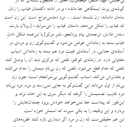
بی‌جنبش، مهیّا، منتظر، میخکوب، معلق ــ همچون بسته‌ای که در
گوشه‌ی پرتِ ایستگاهی جا مانده.» و در ادامه «گفتمان غیاب را زنان
سامان داده‌اند: زن نشسته است… مرد دمدمی‌مزاج است. این زن است
که غیاب را شکل می‌دهد، داستان غیاب را می‌سراید.» [رولان بارت،
سخن عاشق
، ترجمه‌ی پیام یزدانجو، نشر مرکز] با این‌همه شکل دادنِ
غیاب بسته به زمانه‌اش عوض می‌شود و گفت‌وگوی زن و مردی در
آستانه‌ی جدایی، در آستانه‌ی غیبتِ مرد هم بسته به زمانه‌اش اسباب
متفاوتی دارد. در زمانه‌ی کوکتو، تلفنی که مرکزی باید آن را وصل کند،
تلفنی که مدام قطع می‌شود، تلفنی که زنِ بی‌نام سیمش را مدام می‌کشد
و بلندترش می‌کند، اسباب گفت‌وگویی بی‌سرانجام است؛ چون زنِ
بی‌نام از اول می‌داند این گفت‌وگو به جایی نمی‌رسد و مرد، مردِ بی‌نام،
مردِ غایب، تصمیمش را گرفته که دیگر سری به این خانه نزند و
این‌طور که پیداست حتا نمی‌خواهد خودش برود چمدان‌هایش را
بردارد و این وظیفه را به یکی سپرده که اسمش خوزه است.
این هم حقیقتی‌ست که زن و مرد اگر دیداری تازه کنند عقربه‌های