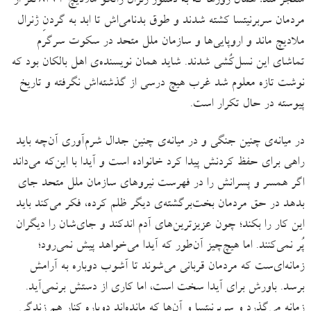
منفجر شد؛ همان روزها که به دستور ژنرال راتکو ملادیچ ۸۳۷۲ نفر از
مردمان سربرنیتسا کشته شدند و طوق بدنامی‌اش تا ابد به گردنِ ژنرال
ملادیچ ماند و اروپایی‌ها و سازمان ملل متحد در سکوت سرگرم
تماشای این نسل‌کُشی شدند. شاید همان نویسنده‌ی اهل بالکان بود که
نوشت تازه معلوم شد غرب هیچ درسی از گذشته‌اش نگرفته و تاریخ
پیوسته در حال تکرار است.
در میانه‌ی چنین جنگی و در میانه‌ی چنین جدال شرم‌آوری آن‌چه باید
راهی برای حفظ کردنش پیدا کرد خانواده است و آیدا با این‌که می‌داند
اگر همسر و پسرانش را در فهرست نیروهای سازمان ملل متحد جای
بدهد در حق مردمان بخت‌برگشته‌ی دیگر ظلم کرده، فکر می‌کند باید
این کار را بکند؛ چون عزیزترین‌های آدم اندکند و جای‌شان را دیگران
پُر نمی‌کنند. اما هیچ‌چیز آن‌طور که آیدا می‌خواهد پیش نمی‌رود؛
زمانه‌ای‌ست که مردمان قربانی می‌شوند تا آشوب دوباره به آرامش
برسد. باورش برای آیدا سخت است، اما کاری از دستش برنمی‌آید.
زمانه می‌گذرد و سربرنیتسا و آن‌ها که مانده‌اند دوباره کنار هم زندگی