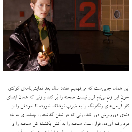
این همان جایی‌ست که می‌فهمیم هفتاد سال بعدِ نمایش‌نامه‌ی کوکتو،
خونِ این زنِ بی‌نام قرار نیست صحنه را پُر کند و زنی که همان ابتدای
کار قرص‌های رنگارنگ را به ضرب نوشاک خورده تا خودش را از
دنیای دوروبرش دور کند، زنی که در تلفن گذشته را چندباری به یادِ
مردِ رفته آورده، قرار است صحنه را به آتش بکشد؛ کل صحنه را و