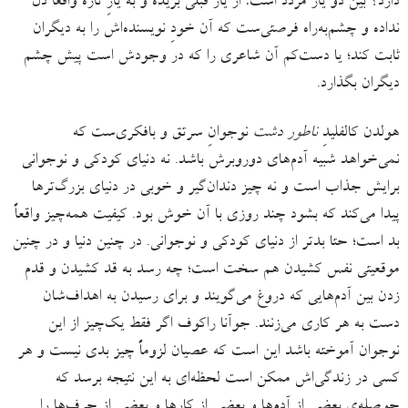
دارد؟ بین دو یار مردد است: از یار قبلی بُریده و به یارِ تازه واقعاً دل
نداده و چشم‌به‌راه فرصتی‌ست که آن خودِ نویسنده‌اش را به دیگران
ثابت کند؛ یا دست‌کم آن شاعری را که در وجودش است پیش چشم
دیگران بگذارد.
هولدن کالفلیدِ
ناطور دشت
نوجوانِ سرتق و بافکری‌ست که
نمی‌خواهد شبیه آدم‌های دوروبرش باشد. نه دنیای کودکی و نوجوانی
برایش جذاب است و نه چیز دندان‌گیر و خوبی در دنیای بزرگ‌ترها
پیدا می‌کند که بشود چند روزی با آن خوش بود. کیفیت همه‌چیز واقعاً
بد است؛ حتا بدتر از دنیای کودکی و نوجوانی. در چنین دنیا و در چنین
موقعیتی نفس کشیدن هم سخت است؛ چه رسد به قد کشیدن و قدم
زدن بین آدم‌هایی که دروغ می‌گویند و برای رسیدن به اهداف‌شان
دست به هر کاری می‌زنند. جوآنا راکوف اگر فقط یک‌چیز از این
نوجوان آموخته باشد این است که عصیان لزوماً چیز بدی نیست و هر
کسی در زندگی‌اش ممکن است لحظه‌ای به این نتیجه برسد که
حوصله‌ی بعضی از آدم‌ها و بعضی از کارها و بعضی از حرف‌ها را