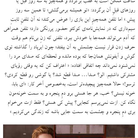
ساعت ممکن است به عقب برگردد و همه‌چیز به سه روز قبل یا
روزهای قبلِ آن برگردد: «تو همیشه برمی‌گشتی؛ تا همین سه روز
پیش.» اما تلفن همه‌چیزِ این بازی را عوض می‌کند؛ نه آن تلفنِ ثابتِ
سیم‌داری که در نمایش‌نامه‌ی کوکتو حضور پررنگی دارد؛ تلفن همراهی
که آدم می‌تواند همه‌جا با خودش ببرد، تلفنی که زنِ بی‌نام هم وقت
حرف زدن قرار نیست چشمش به آن بیفتد؛ چون ایرپاد را گذاشته توی
گوش و آیفونش همان‌جا که بوده مانده و لحظه‌ای که صدای مرد را
نمی‌شنود نمی‌داند چه اتفاقی افتاده: « اعتراف کن که یه وقتی رؤیای
مشترکی داشتیم. الو؟ صدا… صدا قطع شد؟ یا گوشی رو قطع کردی؟
ترسو!» حالا همه‌چیز پیچیده‌تر است، به‌خصوص آخر کار: «ای بابا،
خونه نیستی؟ خب، هر جا هستی برو دمِ پنجره و به سمت خونه‌مون
نگاه کن. ازت نمی‌پرسم کجایی؟ پیش کی هستی؟ فقط ازت می‌خوام
بری دمِ پنجره و چشمت به سمت جایی باشه که زندگی می‌کردیم.»