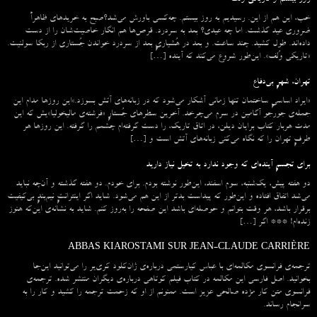
خب، این هم از این. رسیدیم به روز بیستم. چه‌کسی باورش می‌شد؟صبح به خریدهای ظاهراً
ضروری عید گذشت. اما چه عیدی؟ بعد به سردرد. قرص‌ها هم انگار خاصیت‌شان را از دست
داده‌اند. طول کشید. چند ساعت. و بعد در هُشیاریِ بعد از سردرد خواندن جُستاری از ربکا سولنیت.
«تاریکی وُلف». این‌طور شروع می‌‌کند که آینده […]
تهران، شهرِ بی‌دفاع
«ایراد اساسیِ ساختمان تنها زمانی آشکار می‌شود که در زبانه‌‌های آتش بسوزد.»این روزها مدام این
جمله‌ی جورجو آگامبن در سرم می‌چرخد. آخرین سطرهای جُستارِ «فرشته‌ی مالیخولیا»یش که این
مدت هربار کتاب برایان دیلن، در اتاق تاریک، را دست گرفته‌ام چشمم را گرفته. این روزها هر
طرفِ تهران را که نگاه می‌کنی زبانه‌های آتش است و […]
برای تجسمِ آینده‌ای که وجود ندارد به تخیل نیاز دارید
دو هفته پیش، یک‌شنبه، سوم اسفند، این‌طور نوشته بودم. برای خودم. دو هفته گذشته و آن‌چه نباید
می‌شد اتفاق افتاده و این‌طور که پیداست بدتر از این هم می‌شود. شاید اگر اینترانتِ نیم‌بندِ بی‌کیفیت
برقرار باشد، هر وقت بتوانم و حوصله‌ای باشد این صفحه را به‌روز کنم. شاید به نشانه‌ی این‌که هنوز
زنده‌ام! *** اگر […]
ABBAS KIAROSTAMI SUR JEAN-CLAUDE CARRIÈRE
ترجمه‌ی فرانسوی مکالمه‌ای با عباس کیارستمی درباره‌ی ژان‌کلود کری‌یر را می‌توانید این‌جا
بخوانید. اصل فارسی این مکالمه در کتاب فیلم کوتاهی درباره‌ی دیگران منتشر شده. ترجمه‌ی
فرانسوی متن کار مژده صالحی عزیز است. ممنونم از او که زحمت ترجمه را کشید و کار را به
سرانجام رساند.