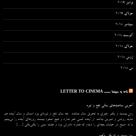
نوامبر 2019
جولای 2019
سپتامبر 2018
آگوست 2018
جولای 2018
ژوئن 2018
می 2018
نامه به سینما ـــــ LETTER TO CINEMA
آخرین ساعت‌های سالی تلخ و تیره
روزِ بیست و یکم. چیزی به تحویل سال نمانده. چه سال تلخ و تیره‌ای بود امسال و سال آینده هم
شاید روشن و شیرین نباشد. از آینده کسی خبر ندارد و هیچ معلوم نیست روزهای آینده را می‌بینیم
یا نه. صبح در خیابان بچه‌ای را دیدم که همراه مادرش بود و هفت سین را یکی‌یکی […]
روز بیستم و تاریکی وُلف