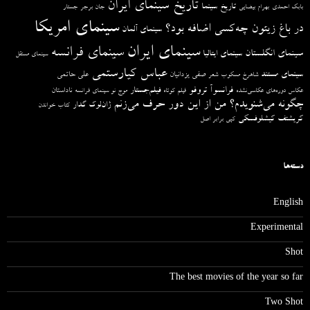
تاریخ سینمای ایران
تاریخ سینما
بابک احمدی
بهرام بیضایی
جان برجر
جستار
سینمای امریکا
در باغ زیتون چه‌کسی اضافه بود؟
سینمای آلمان
سینمای ایران
سینمای فرانسه
سینمای انگلستان
سینمای ایتالیا
سینمای مستقل
عباس کیارستمی
سینمای مستند
صفی یزدانیان
علی حاتمی
شاهرخ مسکوب
شعر
فرانسوآ تروفو
فیلم‌جستار
ناداستان
عکاس دوره‌های عکاسی‌نشده
فیلم کوتاه
موج نو سینمای فرانسه
چگونه می‌شنویدم؟ من از این دور حرف می‌زنم
ژان‌لوک گدار
کتاب خواندن
کریشتف کیشلوفسکی
کپی برابر اصل
دسته‌ها
English
Experimental
Shot
The best movies of the year so far
Two Shot