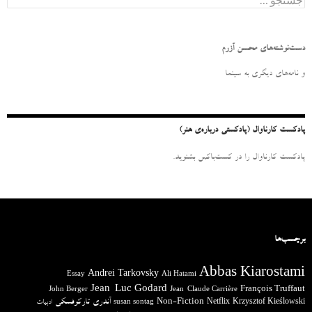
س
ت
ج
و
دست‌نوشته‌های محسن آزرم
ب
ر
و نامه‌‌های دیگری به سینما
ا
ی
:
پادکست کارناوال (پادکستی درباره‌ی هنر)
پادکست کارناوال را در کست‌باکس بشنوید.
برچسب‌ها
Abbas Kiarostami
Andrei Tarkovsky
Essay
Ali Hatami
Jean-Luc Godard
François Truffaut
John Berger
Jean-Claude Carrière
آندری تارکوفسکی
Non-Fiction
Krzysztof Kieślowski
Netflix
ادبیات
susan sontag