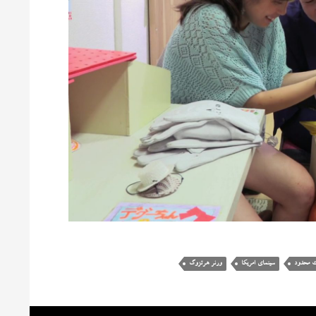
ت محدود
سینمای امریکا
ورنر هرتزوگ