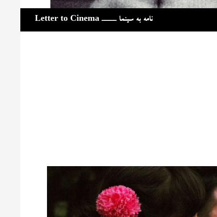
جست‌وجو
نامه به سینما ـــــ Letter to Cinema