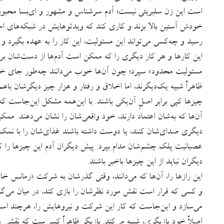
است این زن سلبریتی نیست؛ آدم سرشناس و مشهور و ای‌بسا محبوبی
خودش آستین بالا بزند و کاری کند که ویدئوهایش در شبکه‌های اج
رسید و چه‌کسی می‌تواند این مسئولیت، این کار را به عهده بگیرد و
این کارها و هر کار دیگری را که ممکن است آدم‌ها از دست‌شان برنی
مسئولیت محدود» سپرد؛ چون آن‌ها خوب می‌دانند چه‌طور جای خالی دی
ظاهراً شبیه یک‌دیگرند، اما اخلاق و رفتار و هزار چیز دیگرشان باهم
چیزها کپی برابر اصلِ آن‌یکی باشند. با این‌همه مشکل این‌جاست که آ
آن‌ها که به‌شان اعتماد دارند، خود واقعی‌شان را نشان می‌دهند. م
دیگری صدای‌شان کنند، یا دوست داشته باشند غذای‌شان را با نم
عصبانیت پلک چشم‌شان مدام بپرد. پیش دیگران آدم این‌ چیزها را 
دیگران نباید از این چیزها باخبر باشند.
این رازها را، آن‌ها که می‌دانند، وقتی گذرشان به شرکت «رمانس خا
و کسی که قرار است نقش مورد نظرشان را بازی کند، در میان می‌گذ
می‌سازد و این‌جاست که کار این شرکت و نیروهایش را، هرچند اسماً 
اصلاً خود بازیگری، شبیه می‌کند. بازیگر ظاهراً کسی‌ست که نقشی ر