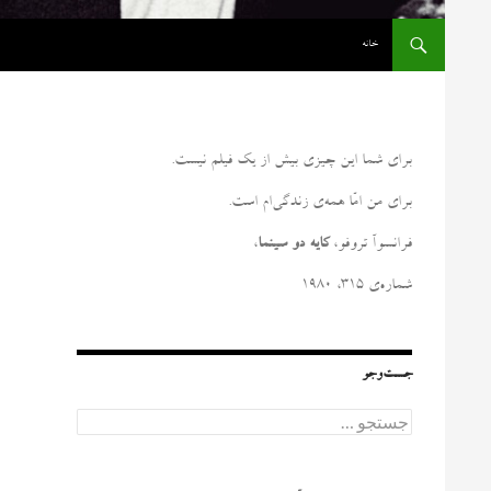
رفتن به نوشته‌ها
خانه
برای شما این چیزی بیش از یک فیلم نیست
.
برای من امّا همه‌ی زندگی‌ام است
.
فرانسوآ تروفو،
کایه دو سینما
،
شماره‌ی ۳۱۵، ۱۹۸۰
جست‌وجو
ج
س
ت
ج