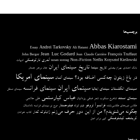
برچسب‌ها
Abbas Kiarostami
Andrei Tarkovsky
Essay
Ali Hatami
Jean-Luc Godard
François Truffaut
John Berger
Jean-Claude Carrière
آندری تارکوفسکی
Non-Fiction
Krzysztof Kieślowski
Netflix
ادبیات
susan sontag
تاریخ سینمای ایران
تاریخ سینما
بابک احمدی
بهرام بیضایی
جان برجر
جستار
سینمای امریکا
در باغ زیتون چه‌کسی اضافه بود؟
سینمای آلمان
سینمای ایران
سینمای فرانسه
سینمای انگلستان
سینمای ایتالیا
سینمای مستقل
عباس کیارستمی
سینمای مستند
صفی یزدانیان
علی حاتمی
شاهرخ مسکوب
شعر
فرانسوآ تروفو
فیلم‌جستار
ناداستان
عکاس دوره‌های عکاسی‌نشده
فیلم کوتاه
موج نو سینمای فرانسه
چگونه می‌شنویدم؟ من از این دور حرف می‌زنم
ژان‌لوک گدار
کتاب خواندن
کریشتف کیشلوفسکی
کپی برابر اصل