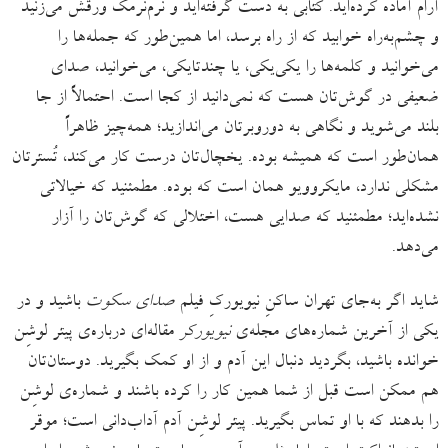
آرام آماده کرده‌اید. کتابی به دست گرفته‌اید و نرم‌نرمک ورقش می‌زنید
و چشم‌به‌راه خوابید که از راه برسد، اما همین‌طور که جمله‌ها را
می‌خوانید و کلمه‌ها را یکی‌یکی، یا چندتا‌یکی، می‌خوانید، صدای
ضعیفی در گوش‌تان هست که نمی‌دانید از کجا است. احتمالاً از جا
بلند می‌شوید و نگاهی به دوروبرتان می‌اندازید؛ همه‌چیز ظاهراً
همان‌طور است که همیشه بوده. یخچال‌تان درست کار می‌کند، تُسترتان
مشکلی ندارد، مایکروویو همان است که بوده. مطمئنید که خیالاتی
نشده‌اید؛ مطمئنید که صدایی هست، اختلالی که گوش‌تان را آزار
می‌دهد.
شاید اگر به‌جای تهران ساکنِ نیویورکِ فیلم
صدای سکوت
باشید و در
یکی از آخرین شماره‌های مجله‌ی
نیویورکر
مقاله‌ای درباره‌ی پیتر لوشِن
خوانده باشید، بگردید دنبال این آدم و از او کمک بگیرید. دوستان‌تان
هم ممکن است قبل از شما همین کار را کرده باشند و شماره‌ی لوشِن
را بدهند که با او تماس بگیرید. پیتر لوشِن آدم آداب‌دانی است؛ موقر