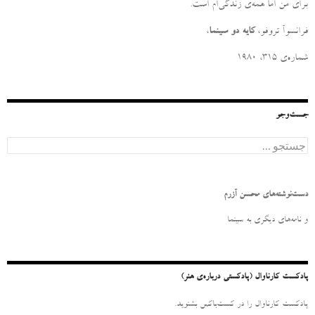
برای من امّا همه‌ی زندگی‌ام است
.
فرانسوآ تروفو،
کایه دو سینما
،
شماره‌ی ۳۱۵، ۱۹۸۰
جست‌وجو
ج
س
ت
ج
و
دست‌نوشته‌های محسن آزرم
ب
ر
و نامه‌‌های دیگری به سینما
ا
ی
:
پادکست کارناوال (پادکستی درباره‌ی هنر)
پادکست کارناوال را در کست‌باکس بشنوید.