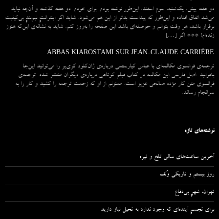
دو هفته پیش، یک‌شنبه، سوم اسفند، این‌طور نوشته بودم. برای خودم. دو هفته گذشته و آن‌چه نباید
می‌شد اتفاق افتاده و این‌طور که پیداست بدتر از این هم می‌شود. شاید اگر اینترانتِ نیم‌بندِ بی‌کیفیت
برقرار باشد، هر وقت بتوانم و حوصله‌ای باشد این صفحه را به‌روز کنم. شاید به نشانه‌ی این‌که هنوز
زنده‌ام! *** اگر […]
ABBAS KIAROSTAMI SUR JEAN-CLAUDE CARRIÈRE
ترجمه‌ی فرانسوی مکالمه‌ای با عباس کیارستمی درباره‌ی ژان‌کلود کری‌یر را می‌توانید این‌جا
بخوانید. اصل فارسی این مکالمه در کتاب فیلم کوتاهی درباره‌ی دیگران منتشر شده. ترجمه‌ی
فرانسوی متن کار مژده صالحی عزیز است. ممنونم از او که زحمت ترجمه را کشید و کار را به
سرانجام رساند.
نوشته‌های تازه
آخرین ساعت‌های سالی تلخ و تیره
روز بیستم و تاریکی وُلف
تهران، شهرِ بی‌دفاع
برای تجسمِ آینده‌ای که وجود ندارد به تخیل نیاز دارید