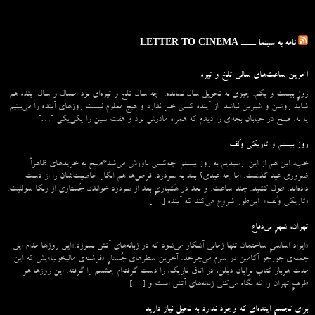
نامه به سینما ـــــ LETTER TO CINEMA
آخرین ساعت‌های سالی تلخ و تیره
روزِ بیست و یکم. چیزی به تحویل سال نمانده. چه سال تلخ و تیره‌ای بود امسال و سال آینده هم
شاید روشن و شیرین نباشد. از آینده کسی خبر ندارد و هیچ معلوم نیست روزهای آینده را می‌بینیم
یا نه. صبح در خیابان بچه‌ای را دیدم که همراه مادرش بود و هفت سین را یکی‌یکی […]
روز بیستم و تاریکی وُلف
خب، این هم از این. رسیدیم به روز بیستم. چه‌کسی باورش می‌شد؟صبح به خریدهای ظاهراً
ضروری عید گذشت. اما چه عیدی؟ بعد به سردرد. قرص‌ها هم انگار خاصیت‌شان را از دست
داده‌اند. طول کشید. چند ساعت. و بعد در هُشیاریِ بعد از سردرد خواندن جُستاری از ربکا سولنیت.
«تاریکی وُلف». این‌طور شروع می‌‌کند که آینده […]
تهران، شهرِ بی‌دفاع
«ایراد اساسیِ ساختمان تنها زمانی آشکار می‌شود که در زبانه‌‌های آتش بسوزد.»این روزها مدام این
جمله‌ی جورجو آگامبن در سرم می‌چرخد. آخرین سطرهای جُستارِ «فرشته‌ی مالیخولیا»یش که این
مدت هربار کتاب برایان دیلن، در اتاق تاریک، را دست گرفته‌ام چشمم را گرفته. این روزها هر
طرفِ تهران را که نگاه می‌کنی زبانه‌های آتش است و […]
برای تجسمِ آینده‌ای که وجود ندارد به تخیل نیاز دارید