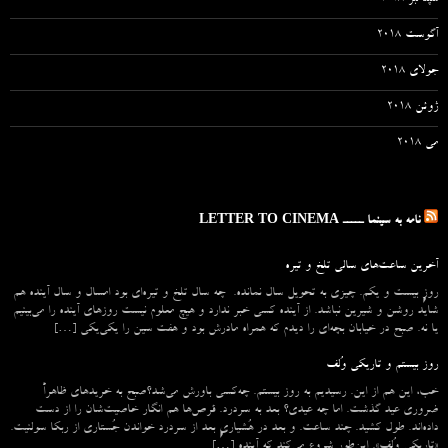
آگوست 2018
جولای 2018
ژوئن 2018
می 2018
نامه به سینما ـــــ LETTER TO CINEMA
آخرین ساعت‌های سالی تلخ و تیره
روزِ بیست و یکم. چیزی به تحویل سال نمانده. چه سال تلخ و تیره‌ای بود امسال و سال آینده هم
شاید روشن و شیرین نباشد. از آینده کسی خبر ندارد و هیچ معلوم نیست روزهای آینده را می‌بینیم
یا نه. صبح در خیابان بچه‌ای را دیدم که همراه مادرش بود و هفت سین را یکی‌یکی […]
روز بیستم و تاریکی وُلف
خب، این هم از این. رسیدیم به روز بیستم. چه‌کسی باورش می‌شد؟صبح به خریدهای ظاهراً
ضروری عید گذشت. اما چه عیدی؟ بعد به سردرد. قرص‌ها هم انگار خاصیت‌شان را از دست
داده‌اند. طول کشید. چند ساعت. و بعد در هُشیاریِ بعد از سردرد خواندن جُستاری از ربکا سولنیت.
«تاریکی وُلف». این‌طور شروع می‌‌کند که آینده […]