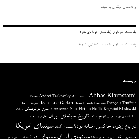
ب
ر
و نامه‌‌های دیگری به سینما
ا
ی
:
پادکست کارناوال (پادکستی درباره‌ی هنر)
پادکست کارناوال را در کست‌باکس بشنوید.
برچسب‌ها
Abbas Kiarostami
Andrei Tarkovsky
Essay
Ali Hatami
Jean-Luc Godard
François Truffaut
John Berger
Jean-Claude Carrière
آندری تارکوفسکی
Non-Fiction
Krzysztof Kieślowski
Netflix
ادبیات
susan sontag
تاریخ سینمای ایران
تاریخ سینما
بابک احمدی
بهرام بیضایی
جان برجر
جستار
سینمای امریکا
در باغ زیتون چه‌کسی اضافه بود؟
سینمای آلمان
سینمای ایران
سینمای فرانسه
سینمای انگلستان
سینمای ایتالیا
سینمای مستقل