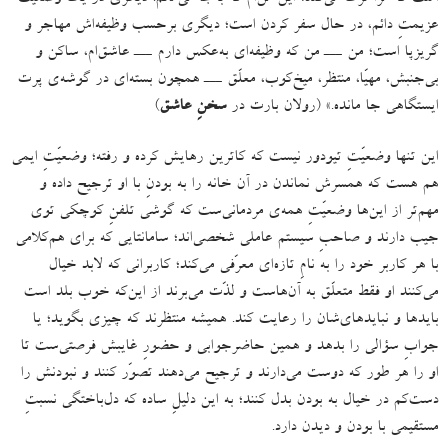
عزیمتِ دائم، در حال سفر کردن است؛ دیگری برحسب وظیفه‌اش مهاجر و
گریزپا است؛ من ـــ من که وظیفه‌ای به‌عکس دارم ـــ عاشق‌ام، ساکن و
بی‌جنبش، مهیّا، منتظر، میخ‌کوب، معلّق ـــ همچون بسته‌ای در گوشه‌ی پرت
ایستگاهی جا مانده
.
» (
رولان بارت در
سخنِ عاشق
)
این تنها وضعیّتِ تیودور نیست که کاترین رهایش کرده و رفته؛ وضعیّتِ ایمی
هم هست که همسرش نماندن در آن خانه را به بودنِ با او ترجیح داده و
مهم‌تر از این‌ها وضعیّتِ همه‌ی مردمانی‌ست که گوشی تلفنِ کوچکی توی
جیب دارند و صاحبِ سیستم عاملی شخصی‌اند؛ سامانتایی که برای هم‌کلامی
با هر کاربر خود را به نامِ تازه‌ای معرّفی می‌کند؛ کاربرانی که لابد خیال
می‌کنند او فقط متعلّق به آن‌هاست و لذّت می‌برند از این‌که خوب بلد است
بایدها و نبایدهای‌شان را رعایت کند
.
همیشه منتظرند که چیزی بگوید؛ یا
جوابِ سؤالی را بدهد و همین حاضرجوابی و حضورِ غایبش فرصتی‌ست تا
او را هر طور که دوست می‌دارند و ترجیح می‌دهند تصوّر کنند و نبودنش را
دست‌کم در خیال به بودن بدل کنند؛ به این دلیلِ ساده که دل‌باختگی نسبتِ
مستقیمی با بودن و دیدن دارد
.