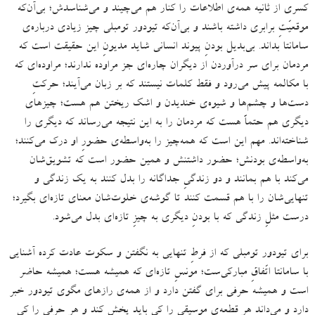
کسری از ثانیه همه‌‌‌ی اطلاعات را کنار هم می‌چیند و می‌شناسدش؛ بی‌آن‌که
موقعیّتِ برابری داشته باشند و بی‌آن‌که تیودور تومبلی چیز زیادی درباره‌ی
سامانتا بداند
.
بی‌بدیل بودنِ پیوند انسانی شاید مدیونِ این حقیقت است که
مردمان برای سر درآوردن از دیگران چاره‌ای جز مراوده ندارند؛ مراوده‌ای که
با مکالمه پیش می‌رود و فقط کلمات نیستند که بر زبان می‌آیند؛ حرکتِ
دست‌ها و چشم‌ها و شیوه‌ی خندیدن و اشک ریختن هم هست؛ چیزهای
دیگری هم حتماً هست که مردمان را به این نتیجه می‌رساند که دیگری را
شناخته‌اند
.
مهم این است که همه‌چیز را به‌واسطه‌ی حضورِ او درک می‌کنند؛
به‌واسطه‌ی بودنش؛ حضور داشتنش و همین حضور است که تشویق‌شان
می‌کند با هم بمانند و دو زندگیِ جداگانه را بدل کنند به یک زندگی و
تنهایی‌شان را با هم قسمت کنند تا گوشه‌ی خلوت‌شان معنای تازه‌ای بگیرد؛
درست مثلِ زندگی که با بودنِ دیگری به چیزِ تازه‌ای بدل می‌شود
.
برای تیودور تومبلی که از فرطِ تنهایی به نگفتن و سکوت عادت کرده آشنایی
با سامانتا اتّفاقِ مبارکی‌ست؛ مونسِ تازه‌ای که همیشه هست؛ همیشه حاضر
است و همیشه حرفی برای گفتن دارد و از همه‌ی رازهای مگوی تیودور خبر
دارد و می‌داند هر قطعه‌ی موسیقی را کِی باید پخش کند و هر حرفی را کِی