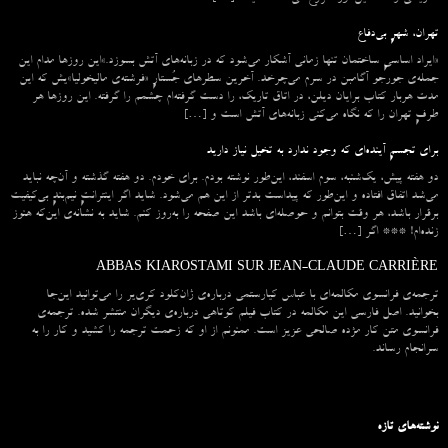
تهران، شهرِ بی‌دفاع
«ایراد اساسیِ ساختمان تنها زمانی آشکار می‌شود که در زبانه‌‌های آتش بسوزد.»این روزها مدام این
جمله‌ی جورجو آگامبن در سرم می‌چرخد. آخرین سطرهای جُستارِ «فرشته‌ی مالیخولیا»یش که این
مدت هربار کتاب برایان دیلن، در اتاق تاریک، را دست گرفته‌ام چشمم را گرفته. این روزها هر
طرفِ تهران را که نگاه می‌کنی زبانه‌های آتش است و […]
برای تجسمِ آینده‌ای که وجود ندارد به تخیل نیاز دارید
دو هفته پیش، یک‌شنبه، سوم اسفند، این‌طور نوشته بودم. برای خودم. دو هفته گذشته و آن‌چه نباید
می‌شد اتفاق افتاده و این‌طور که پیداست بدتر از این هم می‌شود. شاید اگر اینترانتِ نیم‌بندِ بی‌کیفیت
برقرار باشد، هر وقت بتوانم و حوصله‌ای باشد این صفحه را به‌روز کنم. شاید به نشانه‌ی این‌که هنوز
زنده‌ام! *** اگر […]
ABBAS KIAROSTAMI SUR JEAN-CLAUDE CARRIÈRE
ترجمه‌ی فرانسوی مکالمه‌ای با عباس کیارستمی درباره‌ی ژان‌کلود کری‌یر را می‌توانید این‌جا
بخوانید. اصل فارسی این مکالمه در کتاب فیلم کوتاهی درباره‌ی دیگران منتشر شده. ترجمه‌ی
فرانسوی متن کار مژده صالحی عزیز است. ممنونم از او که زحمت ترجمه را کشید و کار را به
سرانجام رساند.
نوشته‌های تازه