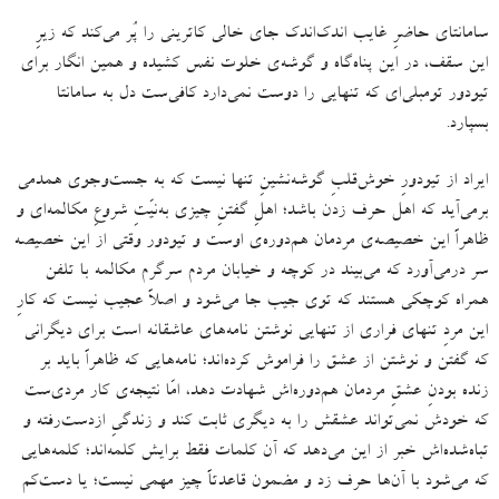
سامانتای حاضرِ غایب اندک‌اندک جای خالی کاترینی را پُر می‌‌کند که زیرِ
این سقف، در این پناه‌گاه و گوشه‌ی خلوت نفس کشیده و همین انگار برای
تیودور تومبلی‌ای که تنهایی را دوست نمی‌دارد کافی‌ست دل به سامانتا
بسپارد
.
ایراد از تیودورِ خوش‌قلبِ گوشه‌نشینِ تنها نیست که به جست‌وجوی همدمی
بر‌می‌آید که اهل حرف زدن باشد؛ اهلِ گفتنِ چیزی به‌نیّتِ شروعِ مکالمه‌ای و
ظاهراً این خصیصه‌ی مردمان هم‌دوره‌ی اوست و تیودور وقتی از این خصیصه
سر درمی‌آورد که می‌بیند در کوچه و خیابان مردم سرگرم مکالمه با تلفن
همراه کوچکی هستند که توی جیب جا می‌شود و اصلاً عجیب نیست که کارِ
این مردِ تنهای فراری از تنهایی نوشتن نامه‌های عاشقانه است برای دیگرانی
که گفتن و نوشتن از عشق را فراموش کرده‌اند؛ نامه‌هایی که ظاهراً باید بر
زنده بودنِ عشقِ مردمان هم‌دوره‌اش شهادت دهد، امّا نتیجه‌ی کار مردی‌ست
که خودش نمی‌تواند عشقش را به دیگری ثابت کند و زندگیِ ازدست‌رفته و
تباه‌شده‌اش خبر از این می‌دهد که آن کلمات فقط برایش کلمه‌اند؛ کلمه‌هایی
که می‌شود با آن‌ها حرف زد و مضمون قاعدتاً چیز مهمی نیست؛ یا دست‌کم