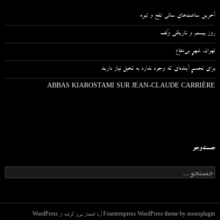
آخرین ساعت‌های سالی تلخ و تیره
روز بیستم و تاریکی وُلف
تهران، شهرِ بی‌دفاع
برای تجسمِ آینده‌ای که وجود ندارد به تخیل نیاز دارید
ABBAS KIAROSTAMI SUR JEAN-CLAUDE CARRIÈRE
جست‌وجو
ج
س
ت
ج
و
ب
noorsplugin
Fourteenpress WordPress theme by
|
با افتخار نیرو گرفته از WordPress