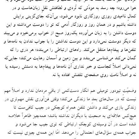
هوا می‌رود؛ چه رسد به مودّتی که تُردی و لطافتش نقلِ زبان‌هاست و در
کمالِ ناامیدی روزی روزگاری نابود می‌شود، بی‌آن‌که جای‌گزینی برایش
داشته باشیم و در همان روز و روزگار آدمی که تو را دوست می‌داشته و این
دوست داشتن را به زبان می‌آورده یک‌روز صبح از خواب برمی‌خیزد و می‌بیند
که دیگر دوستت نمی‌دارد و این دوست‌ نداشتن را با جواب‌ ندادن به نامه‌ها و
تلفن‌ها و پیغام‌ها منتقل می‌کند
.
راه‌های ارتباطی را می‌بندد؛ هر دری را که
گمان می‌کند می‌شناسی می‌بندد و بینِ زمین و آسمان رهایت می‌کند؛ جایی‌که
نمی‌دانی اصلاً کجاست و خبر نداری آن نامه‌ها و پیغام‌ها به دستش رسیده یا
نه و اصلاً نامت روی صفحه‌ی تلفنش افتاده یا نه
.
وضعیّتِ تیودور تومبلی هم انگار دست‌کمی از باقیِ مردمان ندارد و اصلاً مهم
نیست که در سال‌های بعدِ ما زندگی می‌کند؛ وقتی فن‌آوری نقش مهم‌تری در
زندگی بازی می‌کند و داشتن تلفن همراهِ کوچکی در جیب کافی‌ست تا
هیچ‌کس علاقه‌ای به صحبت با دیگران نداشته باشد؛ همه‌چیز ظاهراً خلاصه
شده است در آن وسیله‌ی کوچکِ ارتباطی که توی جیب جا می‌شود و
جواب همه‌ی سؤال‌های احتمالی را می‌دهد
.
امّا این همه‌ی چیزی نیست که