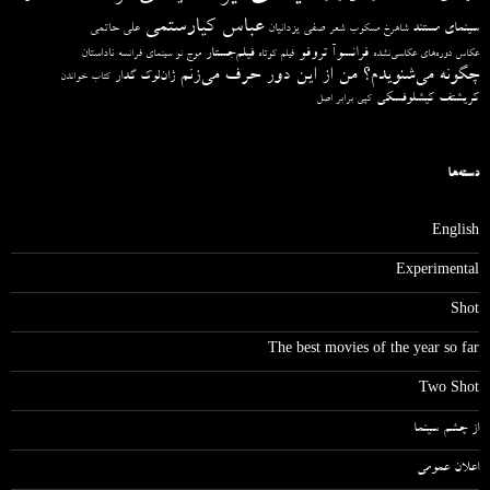
عباس کیارستمی
سینمای مستند
صفی یزدانیان
علی حاتمی
شاهرخ مسکوب
شعر
فرانسوآ تروفو
فیلم‌جستار
ناداستان
عکاس دوره‌های عکاسی‌نشده
فیلم کوتاه
موج نو سینمای فرانسه
چگونه می‌شنویدم؟ من از این دور حرف می‌زنم
ژان‌لوک گدار
کتاب خواندن
کریشتف کیشلوفسکی
کپی برابر اصل
دسته‌ها
English
Experimental
Shot
The best movies of the year so far
Two Shot
از چشم سینما
اعلان عمومی