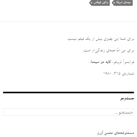
سینمای امریکا
واکین فینیکس
برای شما این چیزی بیش از یک فیلم نیست
.
برای من امّا همه‌ی زندگی‌ام است
.
فرانسوآ تروفو،
کایه دو سینما
،
شماره‌ی ۳۱۵، ۱۹۸۰
جست‌وجو
ج
س
ت
ج
و
دست‌نوشته‌های محسن آزرم