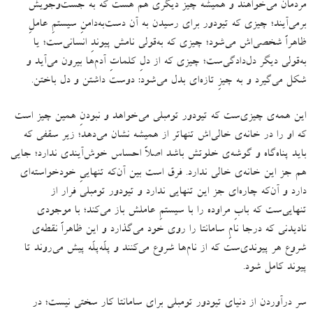
مردمان می‌خواهند و همیشه چیز دیگری هم هست که به جست‌وجویش
برمی‌آیند؛ چیزی که تیودور برای رسیدن به آن‌ دست‌به‌دامنِ سیستمِ عاملِ
ظاهراً شخصی‌اش می‌شود؛ چیزی که به‌قولی نامش پیوندِ انسانی‌ست؛ یا
به‌قولی دیگر دل‌دادگی‌ست؛ چیزی که از دلِ کلماتِ آدم‌ها بیرون می‌آید و
شکل می‌گیرد و به چیزِ تازه‌ای بدل می‌شود
:
دوست داشتن و دل باختن
.
این همه‌ی چیزی‌ست که تیودور تومبلی می‌خواهد و نبودنِ همین چیز است
که او را در خانه‌ی خالی‌اش تنهاتر از همیشه نشان می‌دهد؛ زیر سقفی که
باید پناه‌گاه و گوشه‌ی خلوتش باشد اصلاً احساس خوش‌آیندی ندارد؛ جایی
هم جز این خانه‌ی خالی ندارد
.
فرق است بین آن‌که تنهاییِ خودخواسته‌ای
دارد و آن‌که چاره‌ای جز این تنهایی ندارد و تیودور تومبلی فرار از
تنهایی‌ست که بابِ مراوده را با سیستمِ عاملش باز می‌کند؛ با موجودی
نادیدنی که درجا نامِ سامانتا را روی خود می‌گذارد و این ظاهراً نقطه‌ی
شروع هر پیوندی‌ست که از نام‌ها شروع می‌کنند و پلّه‌پلّه پیش می‌روند تا
پیوند کامل شود
.
سر درآوردن از دنیای تیودور تومبلی برای سامانتا کار سختی نیست؛ در