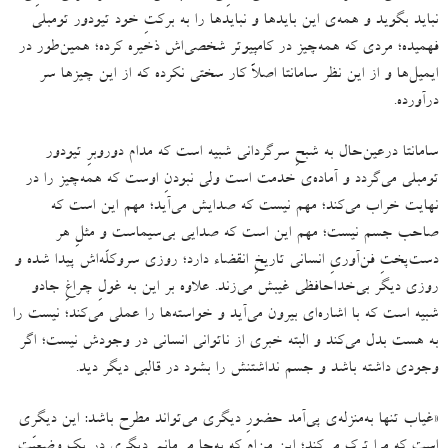
نباید بگوید و همه‌ی این بایدها و نبایدها را به برکتِ خود تیودور تومبلی
فهمیده؛ مردی که همه‌چیز در کامپیوتر شخصی‌اش ذخیره کرده؛ همین‌طور در
ایمیل‌ها و از این نظر سامانتا اصلاً کار سختی نکرده که از این چیزها سر
درآورده
.
سامانتا درعین‌حال به شبحِ سرگردانی شبیه است که مدام دوروبرِ تیودور
تومبلی می‌گردد و آماده‌ی خدمت است ولی نبودنِ اوست که همه‌چیز را در
نهایت خراب می‌کند؛ مهم نیست که صدایش می‌آید؛ مهم این است که
صاحب جسم نیست؛ مهم این است که صدایی بی‌سیماست و مثلِ هر
دست‌پختِ فن‌آوریِ انسانی تاریخِ انقضاء دارد؛ روزی سروکلّه‌اش پیدا شده و
روزی دیگر بی‌خداحافظی غیبش می‌زند
.
علاوه بر این به غولِ چراغِ جادو
شبیه است که با اشاره‌ای بیرون می‌آید و خواسته‌ها را عملی می‌کند؛ نیست را
به هست بدل می‌کند و البته خبری از ناتوانی انسانی در وجودش نیست؛ اگر
وجودی داشته باشد و جسم نداشتنش را بشود در قالبی دیگر دید
.
«
غیاب تنها به‌منزله‌ی پی‌آمد حضورِ دیگری می‌تواند مطرح باشد
:
این دیگری
است که مرا ترک می‌کند؛ این من‌ام که به‌جا می‌مانم
.
دیگری در یک وضعیّت