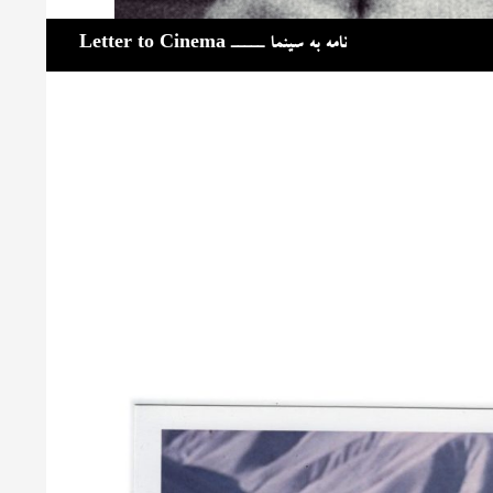
جست‌وجو
نامه به سینما ـــــ Letter to Cinema