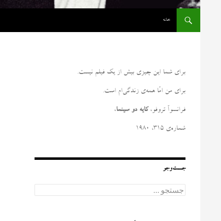
رفتن به نوشته‌ها
خانه
برای شما این چیزی بیش از یک فیلم نیست
.
برای من امّا همه‌ی زندگی‌ام است
.
فرانسوآ تروفو،
کایه دو سینما
،
شماره‌ی ۳۱۵، ۱۹۸۰
جست‌وجو
ج
س
ت
ج