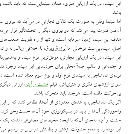
این سینما، در یک ارزیابی هنری، همان سینمایی‌ست که باید باشد، و
باشد.
اما سینما وقتی به صورت یک کالای تجارتی در می‌آید که نیروی سر
آن‌قدر قدرت پیدا می‌کند که دو نیروی دیگر را تحت‌تأثیر قرار می‌د
هدفِ این سینما ازدیاد سرمایه است، و تنها از راه تقویت ضعف‌های
اصل، سینمایی‌ست توخالی اما پُرزرق‌وبرق، با اخلاقی ریاکارانه و ت
این سینما، در یک ارزیابی تجارتی، موفق‌ترین نوع سینما و به‌همین‌د
و اجتماعی و سالم، اصلاً محلی برای خودنمایی این سینما وجود ندا
توده‌ی تماشاچی به سینمای نوع اول و نوع سوم معتاد شده است، در
سوای ارزشهای فکری و هنری‌اش، فیلم
خشت و آینه
، ارزش دیگری
بی‌حرکت مانده است. هرچند باید متحرک باشد.
اگر یک تماشاچی، یا عده‌ی معدودی از آن‌ها، تظاهر کنند که از ای
واخوردگی آن‌ها را باید در پسیکولوژی خودِ آن‌ها جست‌وجو کرد.
خشت و آینه
به‌جای آن‌که با ایجاد محیط‌های مصنوعی، لذت یک خ
این توده را، با تمام خشونت، زشتی و بطالتش در برابر او ترسیم می‌