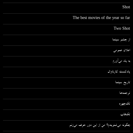
Shot
The best movies of the year so far
Two Shot
از چشم سینما
اعلان عمومی
به یاد می‌آورم
پادکست کارناوال
تاریخ سینما
ترجمه‌ها
تک‌چهره
تک‌قاب
چگونه می‌شنویدم؟ من از این دور حرف می‌زنم