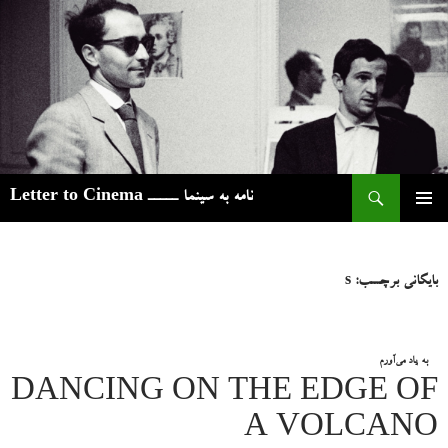
ج
نامه به سینما ـــــ Letter to Cinema
رفتن
فهرست
به
اصلی
نوشته‌ها
بایگانی برچسب: s
به یاد می‌آورم
DANCING ON THE EDGE OF
A VOLCANO