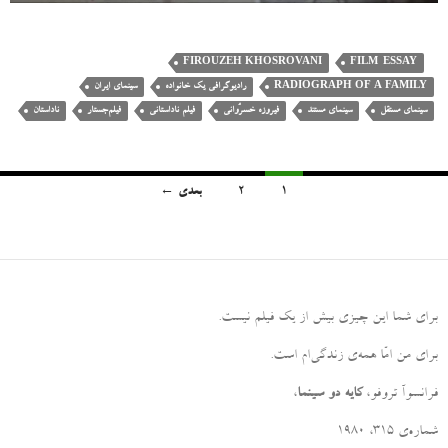
FIROUZEH KHOSROVANI
FILM-ESSAY
RADIOGRAPH OF A FAMILY
رادیوگرافی یک خانواده
سینمای ایران
سینمای مستقل
سینمای مستند
فیروزه خسرُوانی
فیلم ناداستانی
فیلم‌جستار
ناداستان
1
2
بعدی ←
پیمایش
نوشته‌ها
برای شما این چیزی بیش از یک فیلم نیست
.
برای من امّا همه‌ی زندگی‌ام است
.
فرانسوآ تروفو،
کایه دو سینما
،
شماره‌ی ۳۱۵، ۱۹۸۰