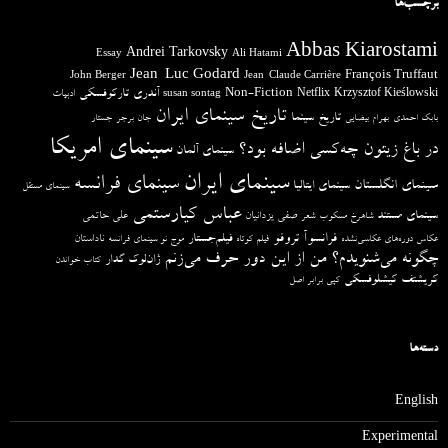
برچسب‌ها
Abbas Kiarostami
Andrei Tarkovsky
Essay
Ali Hatami
Jean-Luc Godard
François Truffaut
John Berger
Jean-Claude Carrière
آندری تارکوفسکی
Non-Fiction
Krzysztof Kieślowski
Netflix
ادبیات
susan sontag
تاریخ سینمای ایران
تاریخ سینما
بابک احمدی
بهرام بیضایی
جان برجر
جستار
سینمای امریکا
در باغ زیتون چه‌کسی اضافه بود؟
سینمای آلمان
سینمای ایران
سینمای فرانسه
سینمای انگلستان
سینمای ایتالیا
سینمای مستقل
عباس کیارستمی
سینمای مستند
صفی یزدانیان
علی حاتمی
شاهرخ مسکوب
شعر
فرانسوآ تروفو
فیلم‌جستار
ناداستان
عکاس دوره‌های عکاسی‌نشده
فیلم کوتاه
موج نو سینمای فرانسه
چگونه می‌شنویدم؟ من از این دور حرف می‌زنم
ژان‌لوک گدار
کتاب خواندن
کریشتف کیشلوفسکی
کپی برابر اصل
دسته‌ها
English
Experimental