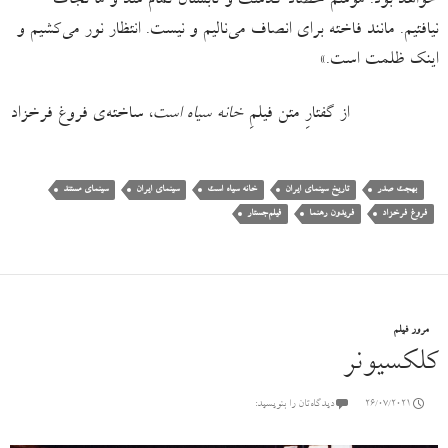
خواهد بود. موسم حصاد گذشت و تابستان تمام شد و ما نجات
نیافتیم. مانند فاخته برای انصاف می‌نالیم و نیست. انتظار نور می‌کشیم و
اینک ظلمت است.»
از گفتارِ متن فیلمِ
خانه سیاه است
، ساخته‌ی فروغ فرخزاد
بهجت صدر
تاریخ سینمای ایران
خانه سیاه است
سینمای ایران
سینمای مستند
فروغ فرخزاد
فریدون رهنما
فیلم‌جستار
مرور فیلم
کلکسیونر
26/07/2021
دیدگاه‌تان را بنویسید: