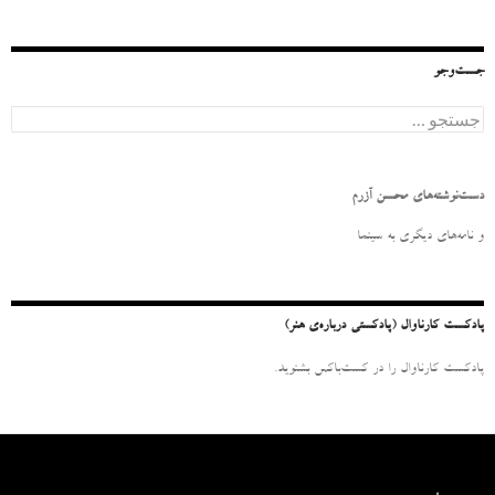
جست‌وجو
ج
س
ت
ج
و
دست‌نوشته‌های محسن آزرم
ب
ر
و نامه‌‌های دیگری به سینما
ا
ی
:
پادکست کارناوال (پادکستی درباره‌ی هنر)
پادکست کارناوال را در کست‌باکس بشنوید.