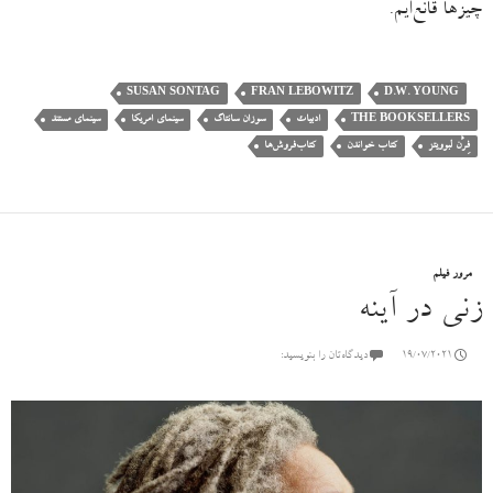
چیزها قانع‌ایم.
SUSAN SONTAG
FRAN LEBOWITZ
D.W. YOUNG
THE BOOKSELLERS
ادبیات
سوزان سانتاگ
سینمای امریکا
سینمای مستند
فِرَن لبوویتز
کتاب خواندن
کتاب‌فروش‌ها
مرور فیلم
زنی در آینه
19/07/2021
دیدگاه‌تان را بنویسید: