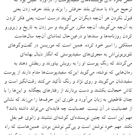
سعی نکرد ادای نویسنده‌های سفیدپوست را درآورد. اقلیتی بود که
ترجیح می‌داد با صدای بلند حرفش را بزند و بلند حرف زدن یعنی
قبول نکردنِ هر آن‌چه دیگران می‌گویند درست است؛ یعنی فکر کردن
به آن‌چه می‌گویند، آن‌چه مکرر می‌گویند و سر زدن به تاریخ و زیرورو
کردن روزنامه‌ها و سندها و درعین‌حال تماشای آن‌چه سال‌هاست
مملکتی را اسیر خود کرده. همین است که موریسن در گفت‌وگوهای
تلویزیونی‌اش به مجری‌های سفیدپوستی که انگار دنبال بهانه‌ای
می‌گردند که رنگِ پوست او را به رویش بیاورند و ربطش دهند به
رمان‌هایی که نوشته، می‌‌گوید این‌که سفیدپوست‌ها مدام دارند از پوست
سفیدشان می‌گویند و روی نژاد و رنگ تأکید می‌‌کنند رقت‌انگیز است و
کاش خجالت بکشند و دست بردارند از رفتارهای بچگانه. و این‌ها را با
چنان قاطعیتی به زبان می‌آورد و طوری این حرف‌ها را می‌زند که نشانی
از عصبانیت در آن نیست. عصبانیت چه فایده‌ای می‌تواند داشته باشد؟
مهم این است که چنین نویسنده‌ای گوشه‌ای ننشیند و زانوی غم بغل
نکند. مهم خودِ نوشتن است و پی‌‌گیرِ نوشتن بودن. همین‌هاست که راه