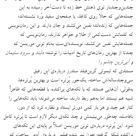
چندین‌وچندبار توی ذهنش خط زده تا دست‌آخر رسیده به این‌
جمله‌هایی که حالا روی کاغذ، یا صفحه‌ی سفیدِ وُرد نشسته‌اند؛
جمله‌هایی که زنده‌اند؛ نفس می‌کشند و جان دارند. و این رمان‌نویسی
که کلماتش دست‌کمی از طلا و جواهر ندارند، رمان‌نویسی که
جمله‌هایش نفس می‌کشند، نویسنده‌ای‌ست به‌نام تونی موریسن که
چندتا از بهترین رمان‌های تاریخ ادبیات را نوشته؛
دلبند
و
سرود سلیمان
و
آبی‌ترین چشم
را.
مستندی که تیموتی گرین‌فیلد سندرز درباره‌ی این رفیق
سی‌وچندساله‌اش ساخته، یک‌جور پُرتره است و بهترین پُرتره‌ها،
به‌قولی، آن‌هایی هستند که با تکه‌های پراکنده‌، با قطعه‌هایی که ظاهراً
شبیه هم نیستند اما به‌هم ربط دارند، ساخته می‌شوند؛ باید تکه‌هایی را
کنار هم چید و هر بار کمی دورتر ایستاد و نظاره کرد که از دور،
بافاصله، چه‌طور می‌بینیمش و چند تکه‌ی دیگر لازم است تا پُرتره کامل
شود. این پُرتره درباره‌ی تونی موریسن اصلاً بر پایه‌ی این تکه‌های
پراکنده شکل گرفته؛ چون نمی‌شده فیلمی درباره‌ی آدمی ساخت که