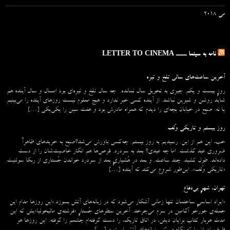
می 2018
نامه به سینما ـــــ LETTER TO CINEMA
آخرین ساعت‌های سالی تلخ و تیره
روزِ بیست و یکم. چیزی به تحویل سال نمانده. چه سال تلخ و تیره‌ای بود امسال و سال آینده هم
شاید روشن و شیرین نباشد. از آینده کسی خبر ندارد و هیچ معلوم نیست روزهای آینده را می‌بینیم
یا نه. صبح در خیابان بچه‌ای را دیدم که همراه مادرش بود و هفت سین را یکی‌یکی […]
روز بیستم و تاریکی وُلف
خب، این هم از این. رسیدیم به روز بیستم. چه‌کسی باورش می‌شد؟صبح به خریدهای ظاهراً
ضروری عید گذشت. اما چه عیدی؟ بعد به سردرد. قرص‌ها هم انگار خاصیت‌شان را از دست
داده‌اند. طول کشید. چند ساعت. و بعد در هُشیاریِ بعد از سردرد خواندن جُستاری از ربکا سولنیت.
«تاریکی وُلف». این‌طور شروع می‌‌کند که آینده […]
تهران، شهرِ بی‌دفاع
«ایراد اساسیِ ساختمان تنها زمانی آشکار می‌شود که در زبانه‌‌های آتش بسوزد.»این روزها مدام این
جمله‌ی جورجو آگامبن در سرم می‌چرخد. آخرین سطرهای جُستارِ «فرشته‌ی مالیخولیا»یش که این
مدت هربار کتاب برایان دیلن، در اتاق تاریک، را دست گرفته‌ام چشمم را گرفته. این روزها هر