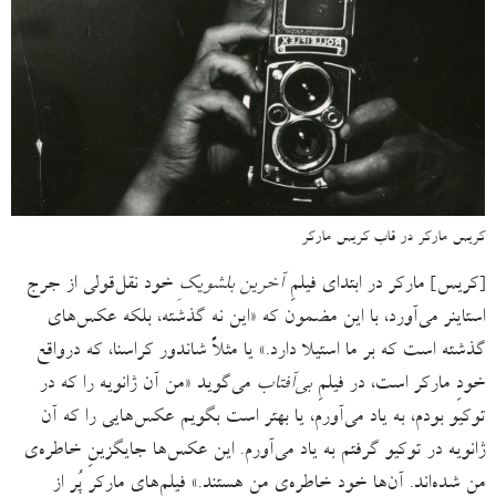
کریس مارکر در قاب کریس مارکر
[کریس] مارکر در ابتدای فیلمِ
آخرین بلشویکِ
خود نقل‌قولی از جرج
استاینر می‌آورد، با این مضمون که «این نه گذشته، بلکه عکس‌های
گذشته است که بر ما استیلا دارد.» یا مثلاً شاندور کراسنا، که درواقع
خودِ مارکر است، در فیلمِ
بی‌آفتاب
می‌گوید «من آن ژانویه را که در
توکیو بودم، به‌ یاد می‌آورم، یا بهتر است بگویم عکس‌هایی را که آن
ژانویه در توکیو گرفتم به یاد می‌آورم. این عکس‌ها جایگزینِ خاطره‌ی
من شده‌اند. آن‌ها خودِ خاطره‌ی من هستند.» فیلم‌های مارکر پُر از