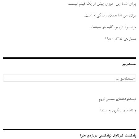
برای شما این چیزی بیش از یک فیلم نیست
.
برای من امّا همه‌ی زندگی‌ام است
.
فرانسوآ تروفو،
کایه دو سینما
،
شماره‌ی ۳۱۵، ۱۹۸۰
جست‌وجو
ج
س
ت
ج
و
دست‌نوشته‌های محسن آزرم
ب
ر
و نامه‌‌های دیگری به سینما
ا
ی
:
پادکست کارناوال (پادکستی درباره‌ی هنر)