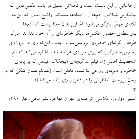
ارجاعاتی از این دست است و تأمّلاتی عمیق در بابِ عکس‌هایی که
جایگزینِ شناختِ آدم‌ها از رخدادها شده‌اند. واضح است که این‌جا
نکته‌ی مهمّی بازگو می‌شود. امّا این بدان معنا نیست که آدم‌ها
به‌واسطه‌ی حضورِ عکس‌ها دیگر خاطره‌ای از آنِ خود ندارند. مارکر
طرفدارِ گونه‌ای خاطره‌ی پروستی‌ست (جالب این‌که وی در پروژه‌ای
به‌نامِ
بی‌خاطرگی
، که روی سی‌دی عرضه شده، اشاره می‌کند که نامِ
شخصیتِ اصلیِ زنِ فیلمِ
سرگیجه
‌ی هیچکاک، فیلمی که بر پایه‌ی
خاطره و ضربه‌ی روحی بنا شده، مادلن است [هم‌نامِ همان کیکی که در
رمانِ پروست خاطراتی را در ذهنِ راوی زنده می‌کند]).
*
استیو ادواردز،
عکاسی
، ترجمه‌ی مهران مهاجر، نشر ماهی، بهار ١٣٩٠