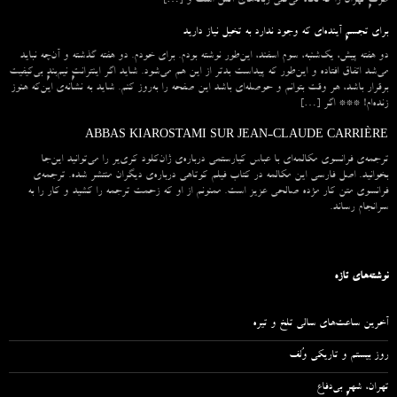
طرفِ تهران را که نگاه می‌کنی زبانه‌های آتش است و […]
برای تجسمِ آینده‌ای که وجود ندارد به تخیل نیاز دارید
دو هفته پیش، یک‌شنبه، سوم اسفند، این‌طور نوشته بودم. برای خودم. دو هفته گذشته و آن‌چه نباید
می‌شد اتفاق افتاده و این‌طور که پیداست بدتر از این هم می‌شود. شاید اگر اینترانتِ نیم‌بندِ بی‌کیفیت
برقرار باشد، هر وقت بتوانم و حوصله‌ای باشد این صفحه را به‌روز کنم. شاید به نشانه‌ی این‌که هنوز
زنده‌ام! *** اگر […]
ABBAS KIAROSTAMI SUR JEAN-CLAUDE CARRIÈRE
ترجمه‌ی فرانسوی مکالمه‌ای با عباس کیارستمی درباره‌ی ژان‌کلود کری‌یر را می‌توانید این‌جا
بخوانید. اصل فارسی این مکالمه در کتاب فیلم کوتاهی درباره‌ی دیگران منتشر شده. ترجمه‌ی
فرانسوی متن کار مژده صالحی عزیز است. ممنونم از او که زحمت ترجمه را کشید و کار را به
سرانجام رساند.
نوشته‌های تازه
آخرین ساعت‌های سالی تلخ و تیره
روز بیستم و تاریکی وُلف
تهران، شهرِ بی‌دفاع