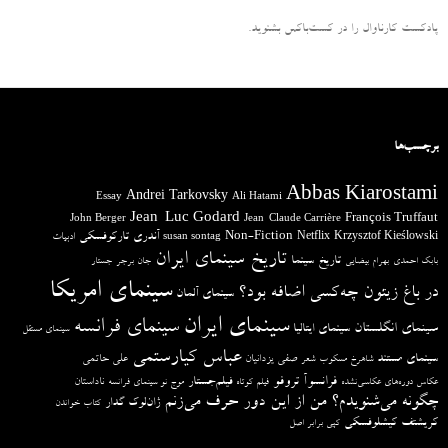
پادکست کارناوال را در کست‌باکس بشنوید.
برچسب‌ها
Abbas Kiarostami
Andrei Tarkovsky
Essay
Ali Hatami
Jean-Luc Godard
François Truffaut
John Berger
Jean-Claude Carrière
آندری تارکوفسکی
Non-Fiction
Krzysztof Kieślowski
Netflix
ادبیات
susan sontag
تاریخ سینمای ایران
تاریخ سینما
بابک احمدی
بهرام بیضایی
جان برجر
جستار
سینمای امریکا
در باغ زیتون چه‌کسی اضافه بود؟
سینمای آلمان
سینمای ایران
سینمای فرانسه
سینمای انگلستان
سینمای ایتالیا
سینمای مستقل
عباس کیارستمی
سینمای مستند
صفی یزدانیان
علی حاتمی
شاهرخ مسکوب
شعر
فرانسوآ تروفو
فیلم‌جستار
ناداستان
عکاس دوره‌های عکاسی‌نشده
فیلم کوتاه
موج نو سینمای فرانسه
چگونه می‌شنویدم؟ من از این دور حرف می‌زنم
ژان‌لوک گدار
کتاب خواندن
کریشتف کیشلوفسکی
کپی برابر اصل