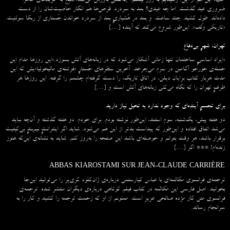
خب، این هم از این. رسیدیم به روز بیستم. چه‌کسی باورش می‌شد؟صبح به خریدهای ظاهراً
ضروری عید گذشت. اما چه عیدی؟ بعد به سردرد. قرص‌ها هم انگار خاصیت‌شان را از دست
داده‌اند. طول کشید. چند ساعت. و بعد در هُشیاریِ بعد از سردرد خواندن جُستاری از ربکا سولنیت.
«تاریکی وُلف». این‌طور شروع می‌‌کند که آینده […]
تهران، شهرِ بی‌دفاع
«ایراد اساسیِ ساختمان تنها زمانی آشکار می‌شود که در زبانه‌‌های آتش بسوزد.»این روزها مدام این
جمله‌ی جورجو آگامبن در سرم می‌چرخد. آخرین سطرهای جُستارِ «فرشته‌ی مالیخولیا»یش که این
مدت هربار کتاب برایان دیلن، در اتاق تاریک، را دست گرفته‌ام چشمم را گرفته. این روزها هر
طرفِ تهران را که نگاه می‌کنی زبانه‌های آتش است و […]
برای تجسمِ آینده‌ای که وجود ندارد به تخیل نیاز دارید
دو هفته پیش، یک‌شنبه، سوم اسفند، این‌طور نوشته بودم. برای خودم. دو هفته گذشته و آن‌چه نباید
می‌شد اتفاق افتاده و این‌طور که پیداست بدتر از این هم می‌شود. شاید اگر اینترانتِ نیم‌بندِ بی‌کیفیت
برقرار باشد، هر وقت بتوانم و حوصله‌ای باشد این صفحه را به‌روز کنم. شاید به نشانه‌ی این‌که هنوز
زنده‌ام! *** اگر […]
ABBAS KIAROSTAMI SUR JEAN-CLAUDE CARRIÈRE
ترجمه‌ی فرانسوی مکالمه‌ای با عباس کیارستمی درباره‌ی ژان‌کلود کری‌یر را می‌توانید این‌جا
بخوانید. اصل فارسی این مکالمه در کتاب فیلم کوتاهی درباره‌ی دیگران منتشر شده. ترجمه‌ی
فرانسوی متن کار مژده صالحی عزیز است. ممنونم از او که زحمت ترجمه را کشید و کار را به
سرانجام رساند.