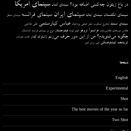
سینمای امریکا
در باغ زیتون چه‌کسی اضافه بود؟
سینمای آلمان
سینمای ایران
سینمای فرانسه
سینمای انگلستان
سینمای ایتالیا
سینمای مستقل
عباس کیارستمی
سینمای مستند
صفی یزدانیان
علی حاتمی
شاهرخ مسکوب
شعر
فرانسوآ تروفو
فیلم‌جستار
ناداستان
عکاس دوره‌های عکاسی‌نشده
فیلم کوتاه
موج نو سینمای فرانسه
چگونه می‌شنویدم؟ من از این دور حرف می‌زنم
ژان‌لوک گدار
کتاب خواندن
کریشتف کیشلوفسکی
کپی برابر اصل
دسته‌ها
English
Experimental
Shot
The best movies of the year so far
Two Shot