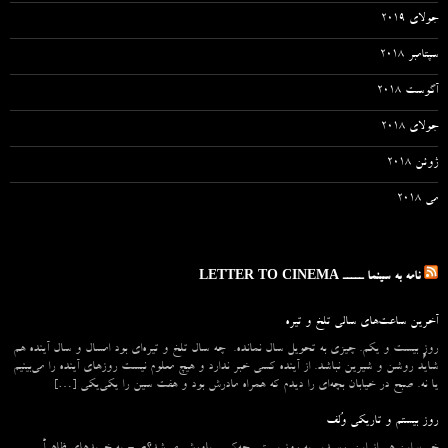
جولای 2019
سپتامبر 2018
آگوست 2018
جولای 2018
ژوئن 2018
می 2018
نامه به سینما ـــــ LETTER TO CINEMA
آخرین ساعت‌های سالی تلخ و تیره
روزِ بیست و یکم. چیزی به تحویل سال نمانده. چه سال تلخ و تیره‌ای بود امسال و سال آینده هم
شاید روشن و شیرین نباشد. از آینده کسی خبر ندارد و هیچ معلوم نیست روزهای آینده را می‌بینیم
یا نه. صبح در خیابان بچه‌ای را دیدم که همراه مادرش بود و هفت سین را یکی‌یکی […]
روز بیستم و تاریکی وُلف