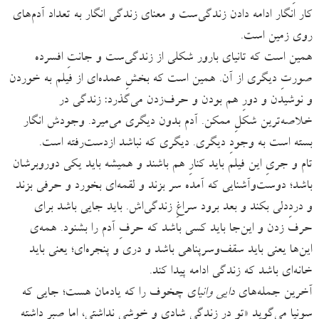
کار انگار ادامه ‌دادن زندگی‌ست و معنای زندگی انگار به تعداد آدم‌های
روی زمین است.
همین است که تانیای بارور شکلی از زندگی‌ست و جانتِ افسرده
صورتِ دیگری از آن. همین است که بخشِ عمده‌ای از فیلم به خوردن
و نوشیدن و دورِ هم بودن و حرف‌زدن می‌گذرد: زندگی در
خلاصه‌ترین شکلِ ممکن. آدم بدون دیگری می‌میرد. وجودش انگار
بسته است به وجودِ دیگری. دیگری که نباشد ازدست‌رفته است.
تام و جریِ این فیلم باید کنارِ هم باشند و همیشه باید یکی دوروبرشان
باشد؛ دوست‌وآشنایی که آمده سر بزند و لقمه‌ای بخورد و حرفی بزند
و دردِدلی بکند و بعد برود سراغِ زندگی‌اش. باید جایی باشد برای
حرف‌ زدن و این‌جا باید کسی باشد که حرفِ آدم را بشنود. همه‌ی
این‌ها یعنی باید سقف‌وسرپناهی باشد و دری و پنجره‌ای؛ یعنی باید
خانه‌ای باشد که زندگی ادامه پیدا کند.
آخرین جمله‌های
دایی وانیا
ی چخوف را که یادمان هست؛ جایی ‌که
سونیا می‌گوید «تو در زندگی شادی و خوشی نداشتی، اما صبر داشته