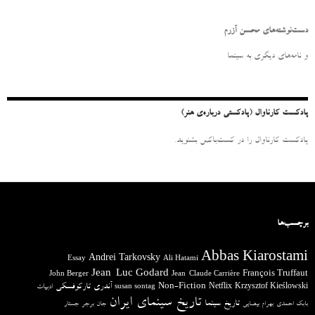
ت
ج
و
دست‌نوشته‌های محسن آزرم
ب
ر
و نامه‌‌های دیگری به سینما
ا
ی
:
پادکست کارناوال (پادکستی درباره‌ی هنر)
پادکست کارناوال را در کست‌باکس بشنوید.
برچسب‌ها
Abbas Kiarostami
Andrei Tarkovsky
Essay
Ali Hatami
Jean-Luc Godard
François Truffaut
John Berger
Jean-Claude Carrière
آندری تارکوفسکی
Non-Fiction
Krzysztof Kieślowski
Netflix
ادبیات
susan sontag
تاریخ سینمای ایران
تاریخ سینما
بابک احمدی
بهرام بیضایی
جان برجر
جستار