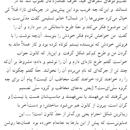
گفت‌وگوهای سفرهای عید، حرف جنگ‌زدگان جنوب شد که در
شمالند. و این‌که چه غریب بود این پیش‌بینی در چریکه‌ی تارا؛ قبلاً کی
خیال می‌کرد جنوبی‌ها را در شمال؟ خانم تسلیمی گفت مدّتی‌ست به
این موضوع فکر می‌کند و حتّا طرح داستانکی در سر دارد و آ‌ن ‌را
گفت. من خواهش کردم فکر خودش را بنویسد. آن‌چه نوشت را با
فروتنیِ خودش که نویسنده نیستم کوتاه کرده بود و کار عملاً ماند به
گردن من و طرح‌ کم‌کم شکل گرفت. و این‌بار که کانون جواب
خواست گفتم طرح تازه‌ای دارم و آن ‌را نوشتم و دادم؛ مشروط بر آن‌که
چند تن از جرگه‌ای که نام می‌بردم آن ‌را نخوانند. حتّا گفتم چگونه آن
‌را رد خواهند کرد؛ خواهند گفت مخاطب آن کیست؟ پیام آن برای چه
گروه سنّی‌ای‌ست؟ [یعنی به‌جای مخاطب و گروه سنّی تصمیم
می‌گرفتند که می‌فهمند یا نمی‌فهمند و مناسب‌شان هست یا نیست] و
گران است، بیرون از کانون هم می‌شود ساختش؛ و دست‌آخر با
زیباترین شکل احترام یعنی بزرگ‌تر از حدّ کانون است! ـــ این
صابونی‌ست که پیش از این بارها به جامه‌ام خورده بود. همان‌جا روشن