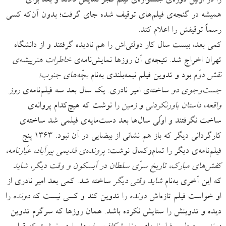
را در اوّلین دوره‌ی جشنواره‌ی فیلم فجر نمایش دادند و بعد برای
همیشه در گنجه‌ی فیلم‌های توقیف ‌شده جای گرفت؛ بدون آن‌که کسی
رسماً توقیفش را اعلام کند.
کمی بعد، بیست سال کار دولتی‌اش را هم نادیده گرفتند و از دانشگاه
تهران اخراج شد. نتیجه‌ی آن روزها نمایش‌نامه‌ی
خاطرات هنرپیشه‌ی
نقش دوّم
بود و تدوین فیلم نیمه‌بلندی به‌نام
بچّه‌های جنوب؛
جست‌وجوی دو
ساخته‌ی امیر نادری. یک سال بعد سه فیلم‌نامه‌ی
روز
واقعه
،
داستان باورنکردنی
و
زمین
را نوشت که هیچ‌‌کدام پروانه‌ی
ساخت نگرفتند و اوّلی سال‌ها بعد دست‌مایه‌ی فیلمی شد ساخته‌ی
کارگردانی دیگر که باز هم نشانی از بیضایی در آن نبود. ۱۳۶۳ پنج
فیلم‌نامه‌ی دیگر را تمام‌وکمال نوشت:
پرونده‌ی قدیمی پیرآباد، عیّارنامه،
کفش‌های مبارک، تاریخ سرّی سلطان در آبسکون و وقت دیگر، شاید
که این آخری به‌نام
شاید وقتی دیگر
ساخته شد. کمی بعد امیر نادری از
او خواست فیلم تازه‌اش
دونده
را تدوین کند و کسی نیست که
دونده
را
دیده و تدوینش را ستایش نکرده باشد. همان روزها که سرگرم تدوین