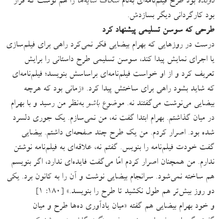
دونده
بود طرح فیلم‌نامه‌ای به‌نام
شکاف سایه‌ها
را هم نوشت که قرار
بود کارگردانی دیگر بسازدش.
طرحی که سوسن تسلیمی پیشنهاد کرد
درست در روزهایی که بهرام بیضایی فکر نمی‌کرد راهی برای فیلم‌سازی
یا اجرای نمایش پیدا کند، سوسن تسلیمی طرح داستانی را برایش
تعریف کرد و از او خواست فیلم‌نامه‌ای براساسش بنویسد؛ فیلم‌نامه‌ای
که شاید بشود راهی برای ساختش پیدا کرد. «زمانی بود که هرچه
بیضایی می‌نوشت می‌گفتند نه. موضوع
باشو
به‌نظر من رسید و با بهرام
در میان گذاشتم. بهرام ابتدا گفت نه، من نمی‌سازم. یک جوری دلسرد
شده بود. اصرار کردم. من یک طرح چند صفحه‌ای داشتم. بیضایی
گفت خودت فیلم‌نامه را بنویس. گفتم نه، علاقه‌ای به فیلم‌نامه نوشتن
ندارم. من همچنان اصرار کردم امّا می‌گفت فایده‌ای ندارد، اگر بنویسم
هم ساخته نمی‌شود. سرانجام بیضایی نوشت و آن ‌را به کانون برد. یکی
دو روز بیش‌تر هم طول نکشید تا طرح را بنویسد.» [۱۸۰: ۱]
و خود بهرام بیضایی هم گفته «میان یادآوری ده‌ها طرح و میان