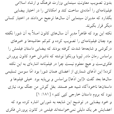
بدون تصویب معاونت سینمایی وزارت فرهنگ و ارشاد اسلامی
فیلم‌نامه‌ای را آماده‌ی ساخت کند و امکاناتی را در اختیار بیضایی
بگذارد که مدیران سینمایی آن سال‌ها ترجیح می‌دادند در اختیار کسانی
دیگر قرار بگیرند.
نکته این بود که ظاهراً مدیرِ آن سال‌های کانون اصلاً به آن شورا نگفته
بود چنان فیلم‌نامه‌ای را تصویب کرده و کم‌کم حاشیه‌ها و خبرهای
درگوشی و شایعه‌ها شدت گرفته بودند که بیضایی داستان فیلمش را
براساس رمانِ
مادرِ
لیوبا ورنکوا نوشته که ناشرش خودِ کانون پرورش
فکری‌ست و هیچ معلوم نیست چرا در فیلم‌نامه‌ اشاره‌ای به این نکته
کرده! این ادّعای شماری از اعضای همان شورا بود امّا سوسن تسلیمی
سال‌ها بعد گفت «[این ادّعا] بی‌اساس و بی‌پایه بود. خیلی فیلم‌ها و
داستان‌ها ناخودآگاه شبیه هم هستند. بغل گوش من جنگ بود، نیازی
نبود که بروم داستان خارجی کپی کنم.» [۱۸۱: ۱]
و خود بیضایی در توضیح این شایعه به شورایی اشاره کرده بود که
اعضایش هر یک دلیلی نمی‌خواسته‌اند فیلمی در کانون پرورش فکری