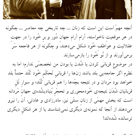
آنچه مهمّ است این است که زنان ــ چه تاریخی چه معاصر ــ چگونه
در هر موقعیتِ ناخواسته، آرام آرام جهانِ دُور و برِ خُود را در جهتِ
عقلانیت و عواطفِ خُود شکل می‌دهند، و چگونه از هر فاجعه سَر
برمی‌‌آورند و از نُو خُود را بازمی‌سازند.
در موضوعِ قربانی کردن یا شُدن یا بودن من تخصصّی ندارم؛ اما به
نظرم اگر جامعه‌یی بلد باشد زن‌ها را قربانیِ تَحکّمِ خُود کُنَد حتماً بلد
خواهد بود مَردان و در نتیجه بچّه‌ها را هم قربانی کُنَد؛ و سوارِ تَلِ
قربانیان شُدَن نتیجه‌ی خُودمحوری و تحجّرِ بُنیادی­شُده‌ی جهانِ مَردانه
است که بخش مهمّی از زنانِ سنتّی نیز، مادرزادی و عادتی، آن را نیرو
می‌دهند از آنجا که نمونه‌ی دیگری نمی‌شناسند یا از هر شکلِ دیگری
ترسانده شُده‌اند!