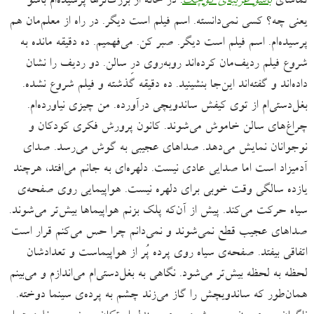
تماشای
باشو غریبه‌ی کوچک
. در خانه از بزرگ‌ترها پرسیده‌ام باشو
یعنی چه؟ کسی نمی‌دانسته. اسم فیلم است دیگر. در راه از معلم‌مان هم
پرسیده‌ام. اسم فیلم است دیگر. صبر کن. می‌فهمیم. ده دقیقه مانده به
شروع فیلم ردیف‌مان کرده‌اند روبه‌روی درِ سالن. دو ردیف را نشان
داده‌اند و گفته‌اند این‌جا بنشینید. ده دقیقه گذشته و فیلم شروع نشده.
بغل‌دستی‌ام از توی کیفش ساندویچی درآورده. من چیزی نیاورده‌ام.
چراغ‌های سالن خاموش می‌شوند. کانون پرورش فکری کودکان و
نوجوانان نمایش می‌دهد. صدا‌های عجیبی به گوش می‌رسد. صدای
آدمیزاد است اما صدایی عادی نیست. دلهره‌ای به جانم می‌افتد، هرچند
یازده سالگی وقت خوبی برای دلهره نیست. هواپیمایی روی صفحه‌ی
سیاه حرکت می‌کند. پیش از آن‌که پلک بزنم هواپیماها بیش‌تر می‌شوند.
صداهای عجیب قطع نمی‌شوند و نمی‌دانم چرا حس می‌کنم قرار است
اتفاقی بیفتد. صفحه‌ی سیاه روی پرده پُر از هواپیماست و تعدادشان
لحظه به لحظه بیش‌تر می‌شود. نگاهی به بغل‌دستی‌ام می‌اندازم و می‌بینم
همان‌طور که ساندویچش را گاز می‌زند چشم به پرده‌ی سینما دوخته.