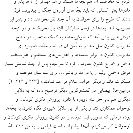
کردم که مخاطب آن هم بچّه‌ها هستند و هم مهم‌تر از آن‌ها پدر و
مادرها یعنی کسانی که باید بچّه‌های آواره‌ی جنگ را بپذیرند. قول
دادند که طرح را برای خواندن به آن چند نفر نخواهند داد و بنابر این
تصویب شد. بعدها در زمان تدارکش البته باز تحریک‌ها و در نتیجه
دودلی‌هایی پیش آمد که خوش‌بختانه به کمک استخاره در سطح
مدیریّت کانون حل شد؛ و به یُمن آن در تمام مدّت فیلم‌برداری
مدیریّت کانون در برابر حمله‌ها و اعتراض‌های مستقیم و غیرمستقیم
داخل و خارج کانون مقاومت کرد تا سرانجام پس از چند نمایش بسیار
موفّق داخلیِ اوّلیه از پا درآمد و باشو… برای سه سال متوقّف و
مسکوت ماند و دیگر جواب سلام مرا هم ندادند.» [۲۲۳ و ۲۲۲: ۲]
درعین‌حال بیضایی در گفت‌وگویی دیگر توضیح داده که به دلایل
دیگری هم نمی‌خواسته دوباره با کانون پرورش فکری کودکان و
نوجوان همکاری کند و یکی از این دلایل شیوه‌ی نگاه کانون به بچّه‌ها
بوده «زمانی که تدوین فیلم
دونده
را در کانون پرورش فکری کودکان و
نوجوانان کار می‌کردم، آن‌ها پیشنهاد ساخت فیلمی را به من دادند. امّا