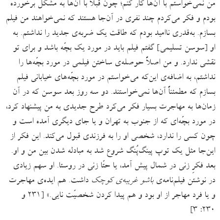
من نمی‌خواستم با آن‌ها کار کنم؛ چون قبلاً با آن‌ها به مشکل برخورده
بودم و فکر می‌کردم چند نفری در آن‌جا هستند که نمی‌خواهند من فیلم
بسازم. به‌قدری ناامید بودم که طاقت یک ضربه‌ی جدید را نداشتم. به
او [سوسن تسلیمی] گفتم فیلم باید در مورد یک بچّه باشد و برای تو
نقشی ندارد. و من اصلاً حوصله‌ی ساختن فیلمی در مورد بچّه‌ها را
نداشتم، به اضافه‌ی این‌که می‌خواستم در مورد بچّه‌های خیابانی فیلم
بسازم که مطمئناً آن‌ها نمی‌خواستند. دو سه روز بعد سوسن که در آن
زمان‌ها به مهاجرت بسیار فکر می‌کرد طرح جدیدی به من پیشنهاد کرد،
در مورد بچّه‌ای که از جنوب به تهران و یا جای دیگری آمده است و
چون کسی را ندارد، شخصی او را به فرزندی قبول می‌کند. این فکر از
این‌جا مثل یک توپ پینگ‌پُنگ شروع شد به مبادله شدن بین من و او.
بعد فکرِ زنی در شمال پیش آمد، یا حتّا زنی در روستا. او سهم زیادی
در نوشتن فیلم‌نامه‌ی
باشو غریبه‌ی کوچک
داشت. هم ایده‌ی مهاجرت
و یا فرد مهاجر از او بود و هم پیدا کردن شخصیّت نایی.» [۲۳۱ و
۲۳۰: ۳]