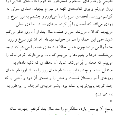
قدیمیِ بزرگ‌ترهای خانه‌ام و همان‌طور که دارم «کتاب‌های طلایی» را
ورق می‌زنم و بوی کتاب‌های کهنه در بینی‌ام پیچیده، صدای سوتی به
گوشم می‌رسد. لحظه‌ای سرم را بالا می‌آورم و چشمم به نور سرخ و
زردی می‌افتد که آسمان را پُر کرده. صدای بابا در خانه‌ی خالی
می‌پیچد که الان می‌زنند. سی و هشت سال بعد از آن روز فکر می‌‌کنم
شاید حتی این جمله را هم در خواب دیده‌ام. اما آن نور سرخ و زرد
حتماً واقعی بوده؛ چون همین حالا شیشه‌های خانه را می‌بینم که درجا
می‌شکنند. درها و پنجره‌ها را می‌بینم که تاب برمی‌دارند. گردوخاک را
می‌بینم که محله را پُر می‌کند. شاید آن لحظه‌ای که تکیه داده‌ام به
صندلی سینما و چشم‌هایم را بسته‌ام همان روز را به یاد آورده‌ام. همان
روزهای آخر زمستان شصت و شش را و همه‌ی آن دود و آتشی را که
چند کوچه پایین‌تر به پا شده بود.
باشو غریبه‌ی کوچک
را این‌طور به
یاد می‌آورم.
*
پاسخِ آن پرسش یازده سالگی‌ام را سه سال بعد گرفتم. چهارده ساله