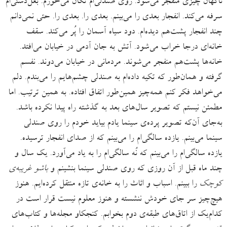
ناگهان چیزی منفجر می‌شود. روی صندلی‌ام تکان می‌خورم. بغل‌دستی‌ام
سرفه می‌کند. انفجار بعدی را می‌بینم. بعدی را. بعدی را. حتی نمی‌دانم
چند انفجار پشت‌هم دیده‌ام. دود سیاه آسمان را پُر می‌‌کند. سقف
خانه‌ای درجا خراب می‌شود. آتش به جان آدمی در خیابان می‌افتد.
خانه‌ها پشت‌هم منفجر می‌شوند. مردمانی در خیابان می‌دوند. نفسم
گرفته و همان‌طور که تکیه داده‌ام به صندلی چشم‌هایم را می‌بندم. دلم
می‌خواهد فکر کنم همه‌چیز همین‌طور اتفاق افتاده. به همین ترتیب. اما
مطمئن نیستم که تصویر سال‌های بعد به گذشته راه پیدا نکرده باشد.
به‌جای آن‌که تصویر پرده‌ی سینما یادم بیاید خودم را روی صندلی
سینما می‌بینم. یازده سالگی‌ام را می‌بینم که از صدای انفجار ترسیده.
یازده سالگی‌ام را می‌بینم که نُه سالگی‌ام را به یاد می‌آورد. یک سال و
چند ماه قبل از آن روزی که روی صندلی سینما بنشینم و
باشو غریبه‌ی
کوچک
را ببینم. اسباب و اثاث را به خانه‌ی تازه منتقل کرد‌ه‌ایم. هنوز
هیچ‌چیز سر جای خودش ننشسته و هنوز معلوم نیست قرار است در
کدام‌یک از اتاق‌های طبقه‌ی دوم بخوابم. کنجکاو مجله‌ها و کتاب‌های