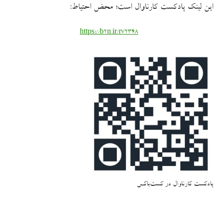
این لینک پادکست کارناوال است؛ محض احتیاط:
https://b2n.ir/r72348
پادکست کارناوال در کست‌باکس