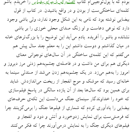
بودم که با پول‌توجیبی‌ام کتاب
گفت‌وگو با بهرام بیضایی
را خریدم. باشو
کلمه‌ای ساختگی‌ست از بودن و در واقع باشیدن. در کتاب از قول
بیضایی نوشته بود که نامی به این شکل وجود ندارد، ولی باشی وجود
دارد که نوعی دعاست و او زنگ صدای محلی خوزی را بر باشی
نشانده و باشو را آفریده. یادم می‌آید این توضیح را با بزرگ‌ترهای خانه
در میان گذاشتم و دوست ‌داشتم این را به معلمِ چند سال پیش هم
می‌گفتم که این کلمه‌ی ساختگی در آن سال‌های نوجوانی معنای
دیگری هم برای من داشت و در فاصله‌ی چشم‌به‌هم زدنی مرز دیروز و
امروز را به‌هم می‌زد. در یک چشم‌به‌هم زدن می‌شد از صندلی سینما به
خانه‌ای رسید که موشک و موج انفجار از ریخت می‌اندازدش. شاید
برای همین بود که سال‌ها بعد از آن یازده سالگی در پاسخِ فیلم‌سازی
که خود را خداوندگار سینمای جنگ می‌دانست این تکه‌ی حرف‌های
بیضایی را یادآوری کردم که شماری از فیلم‌ها جنگ را برمی‌گزینند چرا
که فرصتی‌ست برای نمایش زدوخورد و آتش و دود و انفجار و
فیلم‌های دیگری جنگ را به نمایش درمی‌آورند چرا که فکر می‌کنند