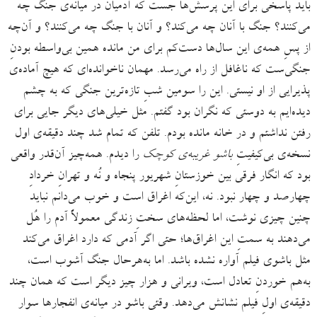
باید پاسخی برای این پرسش‌ها جست که آدمیان در میانه‌ی جنگ چه
می‌کنند؟ جنگ با آنان چه می‌کند؟ و آنان با جنگ چه می‌کنند؟ و آن‌چه
از پسِ همه‌ی این سال‌ها دست‌کم برای من مانده همین بی‌واسطه بودنِ
جنگی‌ست که ناغافل از راه می‌رسد. مهمان ناخوانده‌ای که هیچ آماده‌ی
پذیرایی از او نیستی. این را سومین شبِ تازه‌ترین جنگی که به چشم
دیده‌ایم به دوستی که نگران بود گفتم. مثل خیلی‌های دیگر جایی برای
رفتن نداشتم و در خانه مانده بودم. تلفن که تمام شد چند دقیقه‌ی اول
نسخه‌ی بی‌کیفیتِ
باشو غریبه‌ی کوچک
را دیدم. همه‌چیز آن‌قدر واقعی
بود که انگار فرقی بین خوزستانِ شهریور پنجاه و نُه و تهرانِ خردادِ
چهارصد و چهار نبود. نه، این‌که اغراق است و خوب می‌دانم نباید
چنین چیزی نوشت، اما لحظه‌های سختِ زندگی معمولاً آدم را هُل
می‌دهند به سمتِ این اغراق‌ها؛ حتی اگر آدمی که دارد اغراق می‌کند
مثل باشوی فیلم آواره نشده باشد. اما به‌هرحال جنگ آشوب است،
به‌هم خوردنِ تعادل است، ویرانی و هزار چیز دیگر است که همان چند
دقیقه‌ی اولِ فیلم نشانش می‌دهد. وقتی باشو در میانه‌ی انفجارها سوار