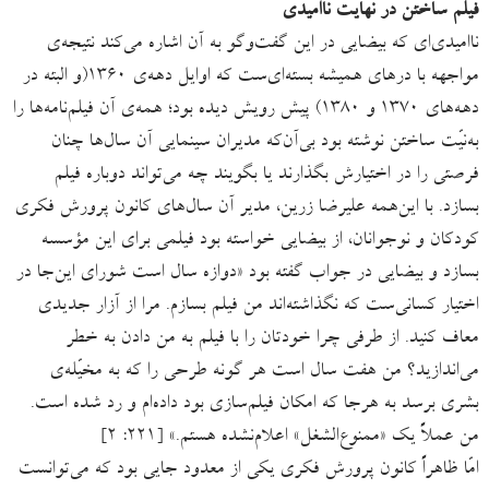
فیلم ساختن در نهایت ناامیدی
ناامیدی‌ای که بیضایی در این گفت‌وگو به آن اشاره می‌کند نتیجه‌ی
مواجهه با درهای همیشه بسته‌ای‌ست که اوایل دهه‌ی ۱۳۶۰(و البته در
دهه‌های ۱۳۷۰ و ۱۳۸۰) پیش رویش دیده بود؛ همه‌ی آن فیلم‌نامه‌‌ها را
به‌نیّت ساختن نوشته بود بی‌آن‌که مدیران سینمایی آن سال‌ها چنان
فرصتی را در اختیارش بگذارند یا بگویند چه می‌تواند دوباره فیلم
بسازد. با این‌همه علیرضا زرین، مدیر آن سال‌های کانون پرورش فکری
کودکان و نوجوانان، از بیضایی خواسته بود فیلمی برای این مؤسسه
بسازد و بیضایی در جواب گفته بود «دوازه سال است شورای این‌جا در
اختیار کسانی‌ست که نگذاشته‌اند من فیلم بسازم. مرا از آزار جدیدی
معاف کنید. از طرفی چرا خودتان را با فیلم به من دادن به خطر
می‌اندازید؟ من هفت سال است هر گونه طرحی را که به مخیّله‌ی
بشری برسد به هرجا که امکان فیلم‌سازی بود داده‌ام و رد شده است.
من عملاً یک «ممنوع‌الشغل» اعلام‌نشده هستم.» [۲۲۱: ۲]
امّا ظاهراً کانون پرورش فکری یکی از معدود جایی بود که می‌توانست