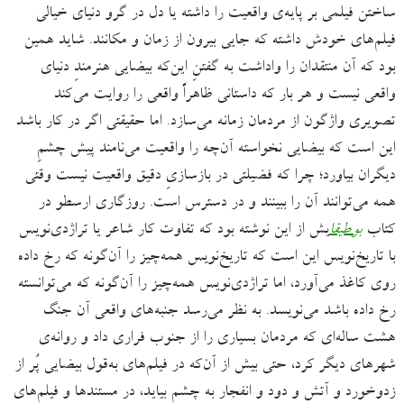
ساختن فیلمی بر پایه‌ی واقعیت را داشته یا دل در گرو دنیای خیالی
فیلم‌های خودش داشته که جایی بیرون از زمان و مکانند. شاید همین
بود که آن منتقدان را واداشت به گفتنِ این‌که بیضایی هنرمندِ دنیای
واقعی نیست و هر بار که داستانی ظاهراً واقعی را روایت می‌کند
تصویری واژگون از مردمان زمانه می‌سازد. اما حقیقتی اگر در کار باشد
این است که بیضایی نخواسته آن‌چه را واقعیت می‌نامند پیش چشمِ
دیگران بیاورد؛ چرا که فضیلتی در بازسازیِ دقیق واقعیت نیست وقتی
همه می‌توانند آن را ببینند و در دسترس است. روزگاری ارسطو در
کتاب
بوطیقا
یش از این نوشته بود که تفاوت کار شاعر یا تراژدی‌نویس
با تاریخ‌نویس این است که تاریخ‌نویس همه‌چیز را آن‌گونه که رخ داده
روی کاغذ می‌آورد، اما تراژدی‌‌نویس همه‌چیز را آن‌گونه که می‌‌توانسته
رخ داده باشد می‌نویسد. به نظر می‌رسد جنبه‌های واقعی آن جنگ
هشت ساله‌ای که مردمان بسیاری را از جنوب فراری داد و روانه‌ی
شهرهای دیگر کرد، حتی بیش از آن‌که در فیلم‌های به‌قول بیضایی پُر از
زدوخورد و آتش و دود و انفجار به چشم بیاید، در مستندها و فیلم‌های