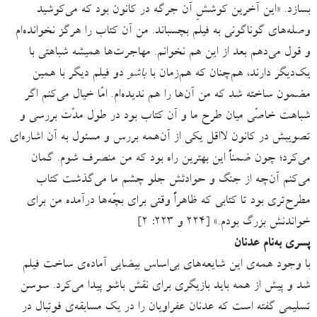
بسازد. «این آخرین کوششِ آن جرگه در کانون بود که می‌کوشید
وصله‌های گوناگونی به فیلم بچسباند. من آن کتاب را هرگز نخوانده‌ام
و قول می‌دهم بعد از این هم نخوانم. مهاجرت‌ها همیشه شباهتی با
یک‌دیگر دارند، هم‌چنان که هم‌زمان با
باشو
دو فیلم دیگر با همین
مضمون ساخته شد که من آن‌ها را هم ندیده‌ام. امّا خیال می‌کنم اگر
شباهت خاصّی میان طرح ما و آن کتاب بود در طول مدّت بررسی و
تصویبش در کانون لااقل یکی از آن‌همه بررس و مسئول به آن اشاره‌ای
می‌کرد؛ چون ضمناً این بهترین راه بود که من منصرف شوم. گمان
می‌کنم آن‌چه از جنگ و حوادثش جلو چشم ما می‌گذشت کتاب
مطرح‌تری بود تا کتابی که ظاهراً وقتی برای بچّه‌ها درآمده من برای
خواندنش بزرگ بودم.» [۲۲۴ و ۲۲۳: ۲]
پسری به‌نام عدنان
با وجود همه‌ی این شایعه‌های بی‌اساس بیضایی آماده‌ی ساخت فیلم
‌شد و پیش از همه باید بازیگری برای نقش باشو پیدا می‌کرد. سوسن
تسلیمی گفته است که عدنان عفراویان را در یک مسابقه‌ی فوتبال در