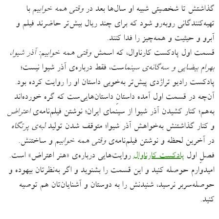
گذاشتش تا شخصیتی شبیه او سال‌ها بعد در
وقتی همه خوابیم
با
تهیه‌کنندگانی روبه‌رو شود که برای چند ریال بیش‌تر حاضرند فیلم و
آبرو و حیثیت و همه‌چیز را فدا کنند.
قسمت اول پادکست کارناوال، که اسمش
وقتی همه خوابیم: آذر شیوا،
بهرام بیضایی و سه‌گانه‌ی سینما
ست، فقط درباره‌ی آذر شیوا نیست؛
پادکست رادیو تراژدی پیش‌تر به‌خوبی داستان او را روایت کرده بود.
آن‌چه در قسمت اول آمده داستانِ داستان‌هایی‌ست که گره خورده‌اند
به‌هم؛ کنار کشیدن آذر شیوا از سینمای ایران؛ نوشتن فیلم‌نامه‌ی
اعتراض
و کنار گذاشتنش به‌خواهش آذر شیوا؛ متوقف شدن تولید
لبه‌ی پرتگاه
در آخرین لحظه و نوشتن فیلم‌نامه‌ی
وقتی همه خوابیم
و ساختنش.
فصلِ اول
پادکست کارناوال
روایت‌هایی درباره‌ی «هنر اعتراض» است.
امیدوارم حوصله کنید و این قسمت را بشنوید و اگر به‌نظرتان بیهوده و
حوصله‌سربر نرسید، شنیدنش را به دوستان و آشنایان‌تان هم توصیه
کنید.