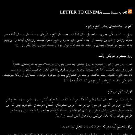
نامه به سینما ـــــ LETTER TO CINEMA
آخرین ساعت‌های سالی تلخ و تیره
روزِ بیست و یکم. چیزی به تحویل سال نمانده. چه سال تلخ و تیره‌ای بود امسال و سال آینده هم
شاید روشن و شیرین نباشد. از آینده کسی خبر ندارد و هیچ معلوم نیست روزهای آینده را می‌بینیم
یا نه. صبح در خیابان بچه‌ای را دیدم که همراه مادرش بود و هفت سین را یکی‌یکی […]
روز بیستم و تاریکی وُلف
خب، این هم از این. رسیدیم به روز بیستم. چه‌کسی باورش می‌شد؟صبح به خریدهای ظاهراً
ضروری عید گذشت. اما چه عیدی؟ بعد به سردرد. قرص‌ها هم انگار خاصیت‌شان را از دست
داده‌اند. طول کشید. چند ساعت. و بعد در هُشیاریِ بعد از سردرد خواندن جُستاری از ربکا سولنیت.
«تاریکی وُلف». این‌طور شروع می‌‌کند که آینده […]
تهران، شهرِ بی‌دفاع
«ایراد اساسیِ ساختمان تنها زمانی آشکار می‌شود که در زبانه‌‌های آتش بسوزد.»این روزها مدام این
جمله‌ی جورجو آگامبن در سرم می‌چرخد. آخرین سطرهای جُستارِ «فرشته‌ی مالیخولیا»یش که این
مدت هربار کتاب برایان دیلن، در اتاق تاریک، را دست گرفته‌ام چشمم را گرفته. این روزها هر
طرفِ تهران را که نگاه می‌کنی زبانه‌های آتش است و […]
برای تجسمِ آینده‌ای که وجود ندارد به تخیل نیاز دارید