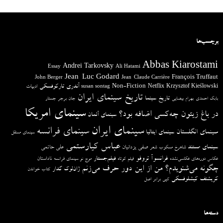
برچسب‌ها
Abbas Kiarostami
Andrei Tarkovsky
Essay
Ali Hatami
Jean-Luc Godard
François Truffaut
John Berger
Jean-Claude Carrière
آندری تارکوفسکی
Non-Fiction
Krzysztof Kieślowski
Netflix
ادبیات
susan sontag
تاریخ سینمای ایران
تاریخ سینما
بابک احمدی
بهرام بیضایی
جان برجر
جستار
سینمای امریکا
در باغ زیتون چه‌کسی اضافه بود؟
سینمای آلمان
سینمای ایران
سینمای فرانسه
سینمای انگلستان
سینمای ایتالیا
سینمای مستقل
عباس کیارستمی
سینمای مستند
صفی یزدانیان
علی حاتمی
شاهرخ مسکوب
شعر
فرانسوآ تروفو
فیلم‌جستار
ناداستان
عکاس دوره‌های عکاسی‌نشده
فیلم کوتاه
موج نو سینمای فرانسه
چگونه می‌شنویدم؟ من از این دور حرف می‌زنم
ژان‌لوک گدار
کتاب خواندن
کریشتف کیشلوفسکی
کپی برابر اصل
دسته‌ها