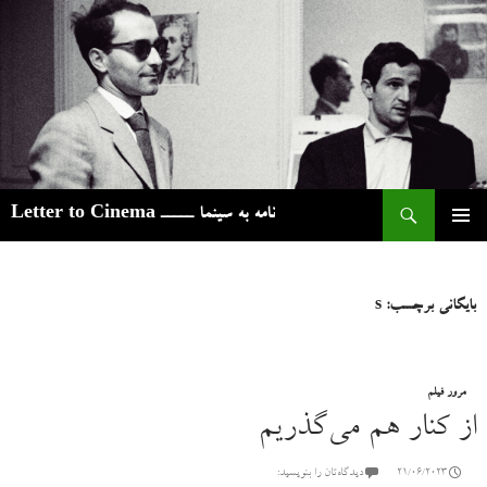
ج
نامه به سینما ـــــ Letter to Cinema
رفتن
فهرست
به
اصلی
نوشته‌ها
بایگانی برچسب: s
مرور فیلم
از کنار هم می‌گذریم
21/06/2023
دیدگاه‌تان را بنویسید: