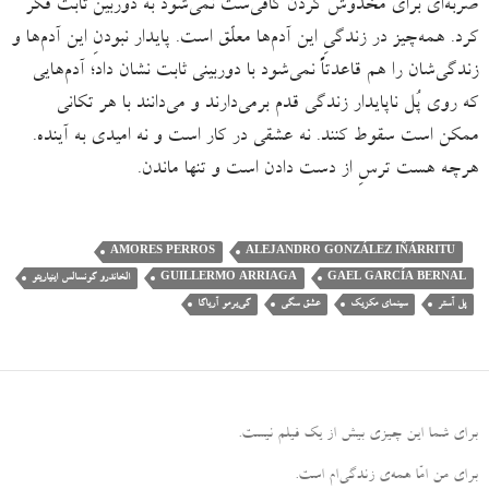
ضربه‌ای برای مخدوش کردن کافی‌ست نمی‌شود به دوربین ثابت فکر
کرد. همه‌چیز در زندگیِ این آدم‌ها معلّق است. پایدار نبودنِ این آدم‌ها و
زندگی‌شان را هم قاعدتاً نمی‌شود با دوربینی ثابت نشان داد؛ آدم‌هایی
که روی پُل ناپایدار زندگی قدم برمی‌دارند و می‌دانند با هر تکانی
ممکن است سقوط کنند. نه عشقی در کار است و نه امیدی به آینده.
هرچه هست ترسِ از دست دادن است و تنها ماندن.
AMORES PERROS
ALEJANDRO GONZÁLEZ IÑÁRRITU
GAEL GARCÍA BERNAL
GUILLERMO ARRIAGA
الخاندرو گونسالس اینیاریتو
پل آستر
سینمای مکزیک
عشق سگی
گی‌یرمو آریاگا
برای شما این چیزی بیش از یک فیلم نیست
.
برای من امّا همه‌ی زندگی‌ام است
.