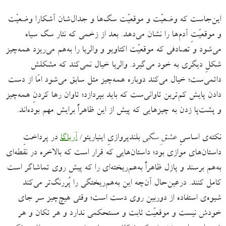
این‌جاست که وضعیّت و موقعیّت سگ‌ها و جدال‌شان آشکارا وضعیّت
و موقعیّتِ آدم‌ها را نشان می‌دهد. بعد از زخمی که نثار سگ سیاه
می‌شود و تصادفی که موقعیّت اکتاویو و والریا را به‌هم می‌ریزد همه‌چیز
شکلِ دیگری به خود می‌گیرد. والریا خیال نمی‌کند که مشکلش
دائمی‌ست؛ خیال می‌کند دوباره همه‌چیز مثل سابق می‌شود امّا از دست
دادن پایش کم‌ترین تاوانی‌ست که باید بپردازد؛ تاوان رها کردنِ همه‌چیز
و پشت‌پا زدن به چیزهایی که پیش از این ظاهراً برایش مهم بوده‌اند.
نکته‌ی اساسیِ
عشقِ سگی
بلندپروازیِ اینیاریتو/
آریاگا
در پرداختِ
داستان‌های موازی بود؛ داستان‌هایی که قرار است که بالاخره در نقطه‌ای
به‌هم برسند و پازل ظاهراً به‌هم‌ریخته‌ای را که پیش روی تماشاگر است
کامل کنند. درعین‌حال آن‌چه این به‌هم‌ریختگی را پُررنگ‌تر می‌کند
شیوه‌ی استفاده از دوربین روی دست است؛ وقتی هیچ‌چیز سر جای
خودش نیست و موقعیّت ثابت و مستحکمی ندارد و هر تکان و هر