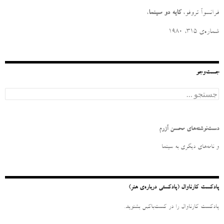
فرانسوآ تروفو،
کایه دو سینما
،
شماره‌ی ۳۱۵، ۱۹۸۰
جست‌وجو
ج
س
ت
ج
و
دست‌نوشته‌های محسن آزرم
ب
ر
و نامه‌‌های دیگری به سینما
ا
ی
:
پادکست کارناوال (پادکستی درباره‌ی هنر)
پادکست کارناوال را در کست‌باکس بشنوید.