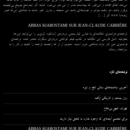
دو هفته پیش، یک‌شنبه، سوم اسفند، این‌طور نوشته بودم. برای خودم. دو هفته گذشته و آن‌چه نباید
می‌شد اتفاق افتاده و این‌طور که پیداست بدتر از این هم می‌شود. شاید اگر اینترانتِ نیم‌بندِ بی‌کیفیت
برقرار باشد، هر وقت بتوانم و حوصله‌ای باشد این صفحه را به‌روز کنم. شاید به نشانه‌ی این‌که هنوز
زنده‌ام! *** اگر […]
ABBAS KIAROSTAMI SUR JEAN-CLAUDE CARRIÈRE
ترجمه‌ی فرانسوی مکالمه‌ای با عباس کیارستمی درباره‌ی ژان‌کلود کری‌یر را می‌توانید این‌جا
بخوانید. اصل فارسی این مکالمه در کتاب فیلم کوتاهی درباره‌ی دیگران منتشر شده. ترجمه‌ی
فرانسوی متن کار مژده صالحی عزیز است. ممنونم از او که زحمت ترجمه را کشید و کار را به
سرانجام رساند.
نوشته‌های تازه
آخرین ساعت‌های سالی تلخ و تیره
روز بیستم و تاریکی وُلف
تهران، شهرِ بی‌دفاع
برای تجسمِ آینده‌ای که وجود ندارد به تخیل نیاز دارید
ABBAS KIAROSTAMI SUR JEAN-CLAUDE CARRIÈRE