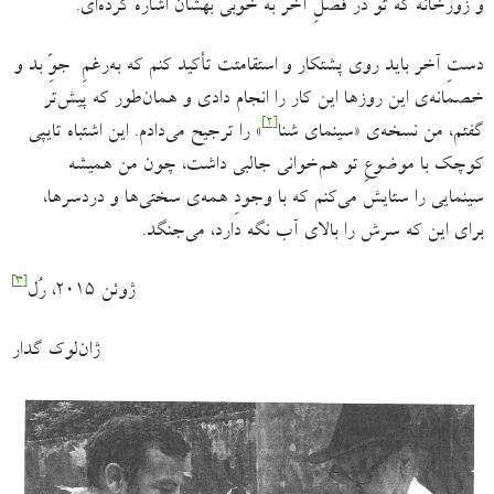
و زورخانه که تو در فصلِ آخر به خوبی بهشان اشاره کرده‌ای.
دستِ آخر باید روی پشتکار و استقامتت تأکید کنم که به‌رغمِ جوِّ بد و
خصمانه‌ی این روزها این کار را انجام دادی و همان‌طور که پیش‌تر
[۲]
گفتم، من نسخه‌ی «سینمای شنا
» را ترجیح می‌دادم. این اشتباه تایپی
کوچک با موضوعِ تو هم‌خوانی جالبی داشت، چون من همیشه
سینمایی را ستایش می‌کنم که با وجودِ همه‌ی سختی‌ها و دردسرها،
برای این که سرش را بالای آب نگه دارد، می‌جنگد.
[۳]
ژوئن ۲۰۱۵، رُل
ژان‌لوک گدار