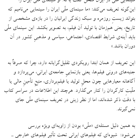
سینمایی ملّی در ایران سخن گفت یا نه. او سینمای ملّی ایران را
این‌گونه تعریف می‌کند: «ما سینمای ملّی ایران را سینمایی می‌نامیم که
بتواند زیستِ روزمره و سبک زندگی ایرانیان را در بازه‌ی مشخصی از
تاریخ، یعنی هم‌زمان با تولید آن فیلم، به تصویر بکشد. این سینمای ملّی
باید آینه‌ی شرایط اقتصادی، اجتماعی، سیاسی و مذهبیِ کشور در آن
دوران باشد.»
این تعریف از همان ابتدا رویکردی تقلیل‌گرایانه دارد، چرا که صرفاً به
جنبه‌های درونی فیلم‌ها، یعنی بازنماییِ جامعه‌ی ایرانی، می‌پردازد و
آگاهانه معیارهایی چون محلِ تولید یا فیلم‌برداری، منبعِ تأمینِ مالی یا
ملّیتِ کارگردان را کنار می‌گذارد. هرچند این اطلاعات در سراسر کتاب
با دقت ذکر شده‌اند، اما از نظر زینی در تعریف سینمای ملّی جای
نمی‌گیرند.
به همین دلیل مسئله‌ی «ملّی» بودن از زاویه‌ای ویژه بررسی
می‌شود: شیوه‌ای که فیلم‌های ایرانی تحت تأثیر فیلم‌های خارجی ـ