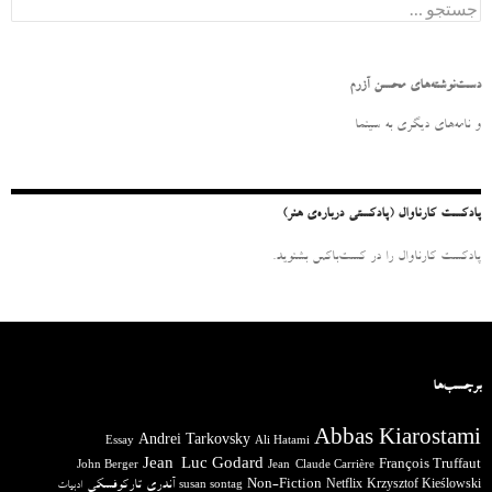
ج
س
ت
ج
و
دست‌نوشته‌های محسن آزرم
ب
ر
و نامه‌‌های دیگری به سینما
ا
ی
:
پادکست کارناوال (پادکستی درباره‌ی هنر)
پادکست کارناوال را در کست‌باکس بشنوید.
برچسب‌ها
Abbas Kiarostami
Andrei Tarkovsky
Essay
Ali Hatami
Jean-Luc Godard
François Truffaut
John Berger
Jean-Claude Carrière
آندری تارکوفسکی
Non-Fiction
Krzysztof Kieślowski
Netflix
ادبیات
susan sontag