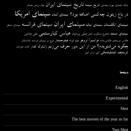
تاریخ سینمای ایران
تاریخ سینما
بابک احمدی
بهرام بیضایی
جان برجر
جستار
سینمای امریکا
در باغ زیتون چه‌کسی اضافه بود؟
سینمای آلمان
سینمای ایران
سینمای فرانسه
سینمای انگلستان
سینمای ایتالیا
سینمای مستقل
عباس کیارستمی
سینمای مستند
صفی یزدانیان
علی حاتمی
شاهرخ مسکوب
شعر
فرانسوآ تروفو
فیلم‌جستار
ناداستان
عکاس دوره‌های عکاسی‌نشده
فیلم کوتاه
موج نو سینمای فرانسه
چگونه می‌شنویدم؟ من از این دور حرف می‌زنم
ژان‌لوک گدار
کتاب خواندن
کریشتف کیشلوفسکی
کپی برابر اصل
دسته‌ها
English
Experimental
Shot
The best movies of the year so far
Two Shot