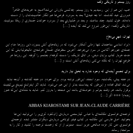
روز بیستم و تاریکی وُلف
خب، این هم از این. رسیدیم به روز بیستم. چه‌کسی باورش می‌شد؟صبح به خریدهای ظاهراً
ضروری عید گذشت. اما چه عیدی؟ بعد به سردرد. قرص‌ها هم انگار خاصیت‌شان را از دست
داده‌اند. طول کشید. چند ساعت. و بعد در هُشیاریِ بعد از سردرد خواندن جُستاری از ربکا سولنیت.
«تاریکی وُلف». این‌طور شروع می‌‌کند که آینده […]
تهران، شهرِ بی‌دفاع
«ایراد اساسیِ ساختمان تنها زمانی آشکار می‌شود که در زبانه‌‌های آتش بسوزد.»این روزها مدام این
جمله‌ی جورجو آگامبن در سرم می‌چرخد. آخرین سطرهای جُستارِ «فرشته‌ی مالیخولیا»یش که این
مدت هربار کتاب برایان دیلن، در اتاق تاریک، را دست گرفته‌ام چشمم را گرفته. این روزها هر
طرفِ تهران را که نگاه می‌کنی زبانه‌های آتش است و […]
برای تجسمِ آینده‌ای که وجود ندارد به تخیل نیاز دارید
دو هفته پیش، یک‌شنبه، سوم اسفند، این‌طور نوشته بودم. برای خودم. دو هفته گذشته و آن‌چه نباید
می‌شد اتفاق افتاده و این‌طور که پیداست بدتر از این هم می‌شود. شاید اگر اینترانتِ نیم‌بندِ بی‌کیفیت
برقرار باشد، هر وقت بتوانم و حوصله‌ای باشد این صفحه را به‌روز کنم. شاید به نشانه‌ی این‌که هنوز
زنده‌ام! *** اگر […]
ABBAS KIAROSTAMI SUR JEAN-CLAUDE CARRIÈRE
ترجمه‌ی فرانسوی مکالمه‌ای با عباس کیارستمی درباره‌ی ژان‌کلود کری‌یر را می‌توانید این‌جا
بخوانید. اصل فارسی این مکالمه در کتاب فیلم کوتاهی درباره‌ی دیگران منتشر شده. ترجمه‌ی
فرانسوی متن کار مژده صالحی عزیز است. ممنونم از او که زحمت ترجمه را کشید و کار را به
سرانجام رساند.