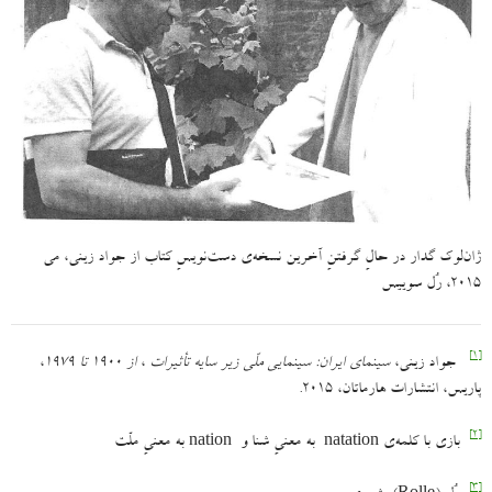
ژان‌لوک گدار در حالِ گرفتنِ آخرین نسخه‌ی دست‌نویسِ کتاب از جواد زینی، می
۲۰۱۵، رُل سوییس
[۱]
جواد زینی،
سینمای ایران: سینمایی ملّی زیر سایه تأثیرات
،
از ۱۹۰۰ تا ۱۹۷۹
،
پاریس، انتشارات هارماتان، ۲۰۱۵.
[۲]
بازی با کلمه‌ی natation به معنیِ شنا و nation به معنیِ ملّت
[۳]