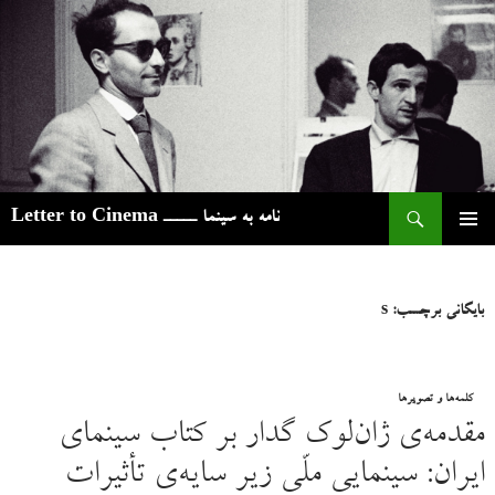
ج
نامه به سینما ـــــ Letter to Cinema
رفتن
فهرست
به
اصلی
نوشته‌ها
بایگانی برچسب: s
کلمه‌ها و تصویرها
مقدمه‌ی ژان‌لوک گدار بر کتاب سینمای
ایران: سینمایی ملّی زیر سایه‌ی تأثیرات