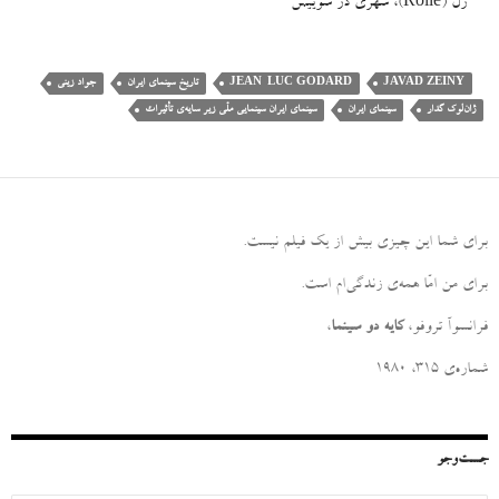
رُل (Rolle)، شهری در سوییس
JAVAD ZEINY
JEAN-LUC GODARD
تاریخ سینمای ایران
جواد زینی
ژان‌لوک گدار
سینمای ایران
سینمای ایران سینمایی ملّی زیر سایه‌ی تأثیرات
برای شما این چیزی بیش از یک فیلم نیست
.
برای من امّا همه‌ی زندگی‌ام است
.
فرانسوآ تروفو،
کایه دو سینما
،
شماره‌ی ۳۱۵، ۱۹۸۰
جست‌وجو