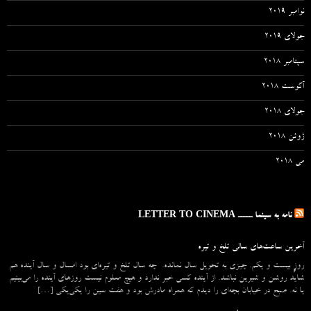
نوامبر 2019
جولای 2019
سپتامبر 2018
آگوست 2018
جولای 2018
ژوئن 2018
می 2018
نامه به سینما ـــــ LETTER TO CINEMA
آخرین ساعت‌های سالی تلخ و تیره
روزِ بیست و یکم. چیزی به تحویل سال نمانده. چه سال تلخ و تیره‌ای بود امسال و سال آینده هم
شاید روشن و شیرین نباشد. از آینده کسی خبر ندارد و هیچ معلوم نیست روزهای آینده را می‌بینیم
یا نه. صبح در خیابان بچه‌ای را دیدم که همراه مادرش بود و هفت سین را یکی‌یکی […]