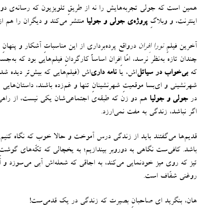
همین است که جولی تجربه‌هایش را نه از طریقِ تلویزیون که رسانه‌ی دور
اینترنت، و وبلاگِ
پروژه‌ی جولی و جولیا
منتشر می‌کند و دیگران را هم ا
آخرین فیلمِ
نورا اِفران
درواقع پرده‌برداری از این مناسباتِ آشکار و پنها
چندان تازه به‌نظر نرسد، امّا اِفران اساساً کارگردانِ فیلم‌هایی بود که 
که
بی‌خواب در سیاتل‌
اش، یا
نامه داری‌
اش
(
فیلم‌هایی که بیش‌تر دیده شده‌
شهرنشینی و ای‌بسا موقعیتِ شهرنشینانِ تنها و غم‌زده باشند، داستان‌هایی‌
در
جولی و جولیا
هم دو زن که طبقه‌ی اجتماعی‌شان یکی نیست، از راهی
اگر نباشد، زندگی به مفت نمی‌ارزد
.
قدیم‌ها می‌گفتند باید از زندگی درس آموخت و حالا خوب که نگاه کن
باشد
.
کافی‌ست نگاهی به دوروبر بیندازیم؛ به یخچالی که تکّه‌های گوشتِ ی
تیز که روی میز خودنمایی می‌کند، به اجاقی که شعله‌اش آبی می‌سوزد و آما
روغنی شفّاف است
.
هان، بنگرید ای صاحبانِ بصیرت که زندگی در یک قدمی‌ست
!