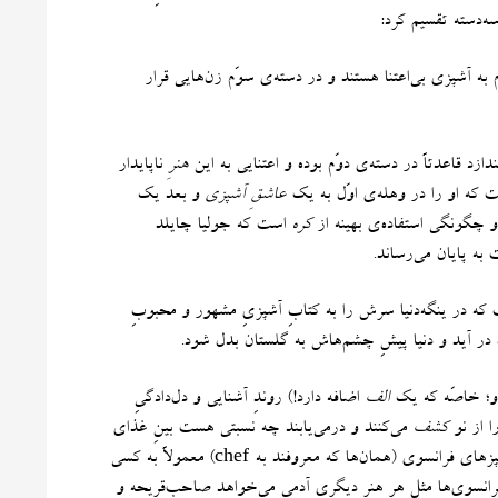
ه‌دسته تقسیم کرد
:
 به آشپزی بی‌اعتنا هستند و در دسته‌ی سوّم زن‌هایی قرار
زد قاعدتاً در دسته‌ی دوّم بوده و اعتنایی به این
هنرِ
ناپایدار
ت که او را در وهله‌ی اوّل به یک
عاشقِ آشپزی
و بعد یک
و چگونگی استفاده‌ی بهینه از
کره
است که جولیا چایلد
 به پایان می‌رساند
.
ه در ینگه‌دنیا سرش را به کتابِ آشپزیِ مشهور و محبوبِ
 در آید و دنیا پیشِ چشم‌هاش به گلستان بدل شود
.
او؛ خاصّه که یک
الف
اضافه دارد
!)
روندِ آشنایی و دل‌دادگیِ
ا از نو
کشف
می‌کنند و درمی‌یابند چه نسبتی هست بینِ غذای
شپزهای فرانسوی
(
همان‌ها که معروفند به
chef)
معمولاً به کسی
انسوی‌ها مثلِ هر هنرِ دیگری آدمی می‌خواهد صاحب‌قریحه و