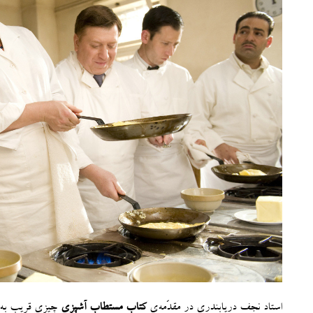
استاد نجفِ دریابندری در مقدّمه‌ی
کتابِ مستطابِ آشپزی
چیزی قریب به ای