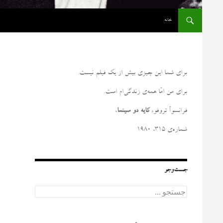
رفتن به نوشته‌ها
خانه
برای شما این چیزی بیش از یک فیلم نیست
.
برای من امّا همه‌ی زندگی‌ام است
.
فرانسوآ تروفو،
کایه دو سینما
،
شماره‌ی ۳۱۵، ۱۹۸۰
جست‌وجو
ج
س
ت
ج