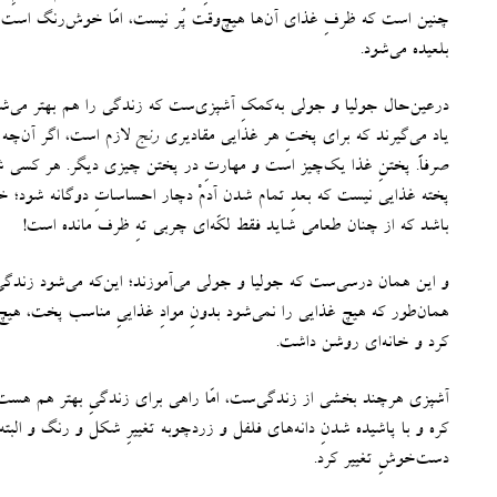
چنین است که ظرفِ غذای آن‌ها هیچ‌وقت پُر نیست، امّا خوش‌رنگ است، 
بلعیده می‌شود
.
درعین‌حال جولیا و جولی به‌کمکِ آشپزی‌ست که زندگی را هم بهتر می‌ش
یاد می‌گیرند که برای پختِ هر غذایی مقادیری
رنج
لازم است، اگر آن‌چه ر
صرفاً
.
پختنِ غذا یک‌چیز است و مهارتِ در پختن چیزی دیگر
.
هر کسی شای
پخته غذایی نیست که بعدِ تمام‌ شدن آدمْ دچار احساساتِ دوگانه شود
باشد که از چنان طعامی شاید فقط لکّه‌ای چربی تهِ ظرف مانده است
!
و این همان درسی‌ست که جولیا و جولی می‌آموزند؛ این‌که می‌شود زندگ
همان‌طور که هیچ غذایی را نمی‌شود بدونِ موادِ غذاییِ مناسب پخت، هیچ ز
کرد و خانه‌ای روشن داشت
.
آشپزی هرچند بخشی از زندگی‌ست، امّا راهی برای زندگیِ بهتر هم هست و با 
کره و با پاشیده‌ شدنِ دانه‌های فلفل و زردچوبه تغییرِ شکل و رنگ و ال
دست‌خوشِ تغییر کرد
.