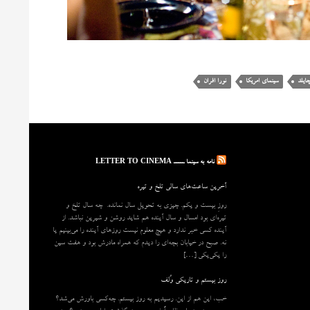
ایلد
سینمای امریکا
نورا افران
نامه به سینما ـــــ LETTER TO CINEMA
آخرین ساعت‌های سالی تلخ و تیره
روزِ بیست و یکم. چیزی به تحویل سال نمانده. چه سال تلخ و
تیره‌ای بود امسال و سال آینده هم شاید روشن و شیرین نباشد. از
آینده کسی خبر ندارد و هیچ معلوم نیست روزهای آینده را می‌بینیم یا
نه. صبح در خیابان بچه‌ای را دیدم که همراه مادرش بود و هفت سین
را یکی‌یکی […]
روز بیستم و تاریکی وُلف
خب، این هم از این. رسیدیم به روز بیستم. چه‌کسی باورش می‌شد؟