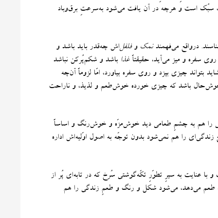
سبُک است و هرچه در آن یافت می‌شود به‌سرعتِ برق‌وباد
ناسند
.
درواقع می‌فهمند
نمک
و
فلفل‌
اش چه‌قدر باید باشد و
وی سفره و میز می‌‌آید، حقیقتاً
غذا
باشد و شکم‌پُرکن نباشد
د بتواند چیزی بپزد و روی سفره بیاورد، امّا لزوماً آن‌چه
؛ خوش‌حال باشد که چیزی خورده‌ خوش‌طعم و لذیذ، و ناراحت
ی را هم به چشمِ طعامی دید خوش‌مزّه و خوش‌رنگ و اساساً
ندگی‌ای را هم نمی‌شود بدون توجّه به اصول اوّلیه‌اش اداره
عنایت به سیرِ تطوّرِ تکّه‌گوشتی سُرخ که در تابه‌ای پُر از
بته طعم می‌دهد، می‌شود شکل و رنگ و طعمِ زندگی را هم