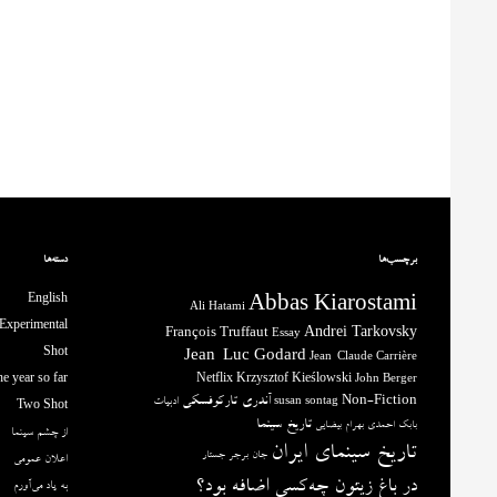
برچسب‌ها
دسته‌ها
English
Abbas Kiarostami
Ali Hatami
Experimental
François Truffaut
Andrei Tarkovsky
Essay
Shot
Jean-Luc Godard
Jean-Claude Carrière
e year so far
Netflix
Krzysztof Kieślowski
John Berger
آندری تارکوفسکی
Non-Fiction
ادبیات
susan sontag
Two Shot
تاریخ سینما
بابک احمدی
بهرام بیضایی
از چشم سینما
تاریخ سینمای ایران
جان برجر
جستار
اعلان عمومی
در باغ زیتون چه‌کسی اضافه بود؟
به یاد می‌آورم