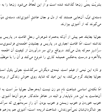
بشریّت یعنی زن‌ها گذاشته شده است و از این لحاظ می‌شود زن‌ها را به س
دسته‌ی اوّل، آن‌هایی هستند که از دل و جان عاشقِ آشپزی‌اند، دسته‌ی دوّم
می‌گیرند که از آشپزی بیزارند
.
جولیا چایلد هم پیش از آن‌که به‌همراهِ شوهرش رحلِ اقامت در پاریس بیندا
نداشته است، امّا اقامتِ اجباری در پاریس و چشیدنِ اطعمه‌ی فرانسوی‌س
سرآشپزِ
معرکه بدل می‌کند
.
درواقع برای سر درآوردن از کیفیتِ آن اطعمه 
بالأخره و درست به‌عکسِ همیشه کاری را شروع می‌کند و آن‌ را با موفقیّت
و تازه این نیمی از فیلم است
.
نیمه‌ی دیگرش سرگذشتِ جولی‌ پاول است ک
جولیا چایلد گرم می‌کند، به این امید که شاید روی خوشِ زندگی از پرده
امّا نکته‌ی اساسی شباهتِ نامِ دو زن نیست
(
به‌هرحال جولیا سَر است به 
آن‌هاست به این
هنرِ
ناپایدار و البته در خاطر ماندگار
.
هردوِ آن‌ها آشپزی ر
خوب خوردن و خوب زیستن و خوب بودن
.
آن رازِ سربه‌مُهری که سرآ
جز شاگردان‌شان نمی‌آموزندش، شناختِ
قریحه
است؛ آشپزی هم به‌زعمِ فر