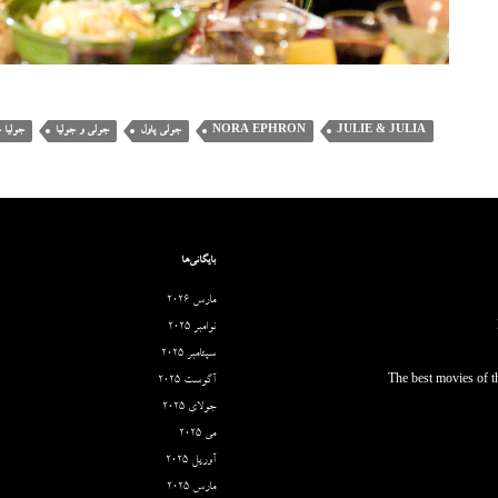
JULIE & JULIA
NORA EPHRON
جولی پاول
جولی و جولیا
جولیا چ
بایگانی‌ها
مارس 2026
نوامبر 2025
سپتامبر 2025
The best movies of th
آگوست 2025
جولای 2025
می 2025
آوریل 2025
مارس 2025