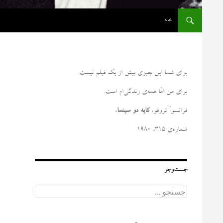
رفتن به نوشته‌ها
خانه
برای شما این چیزی بیش از یک فیلم نیست
.
برای من امّا همه‌ی زندگی‌ام است
.
فرانسوآ تروفو،
کایه دو سینما
،
شماره‌ی ۳۱۵، ۱۹۸۰
جست‌وجو
ج
س
ت
ج