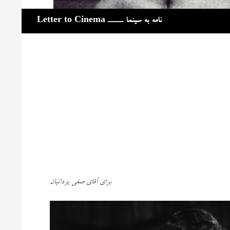
جست‌وجو
نامه به سینما ـــــ Letter to Cinema
برای آقای صفی یزدانیان