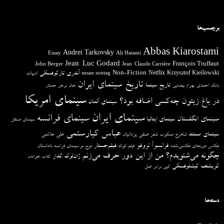
برچسب‌ها
Abbas Kiarostami
Andrei Tarkovsky
Essay
Ali Hatami
Jean-Luc Godard
François Truffaut
John Berger
Jean-Claude Carrière
آندری تارکوفسکی
Non-Fiction
Krzysztof Kieślowski
Netflix
ادبیات
susan sontag
تاریخ سینمای ایران
تاریخ سینما
بابک احمدی
بهرام بیضایی
جان برجر
جستار
سینمای امریکا
در باغ زیتون چه‌کسی اضافه بود؟
سینمای آلمان
سینمای ایران
سینمای فرانسه
سینمای انگلستان
سینمای ایتالیا
سینمای مستقل
عباس کیارستمی
سینمای مستند
صفی یزدانیان
علی حاتمی
شاهرخ مسکوب
شعر
فرانسوآ تروفو
فیلم‌جستار
ناداستان
عکاس دوره‌های عکاسی‌نشده
فیلم کوتاه
موج نو سینمای فرانسه
چگونه می‌شنویدم؟ من از این دور حرف می‌زنم
ژان‌لوک گدار
کتاب خواندن
کریشتف کیشلوفسکی
کپی برابر اصل
دسته‌ها