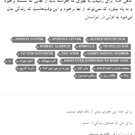
گاهی اصلاً برای رسیدن به چیزی که خواسته باید از جایی که نشسته برخیزد
و به یاد بیاورد که نمی‌تواند از جا برخیزد و این وقت‌هاست که زندگی بدل
می‌شود به
غزلی در نتوانستن
.
JOHNNY GUITAR
ANATOLE LITVAK
ALFRED HITCHCOCK
ROBERT ALDRICH
REBECCA
NICHOLAS RAY
VICTOR SJÖSTRÖM
THE WIND
SORRY WRONG NUMBER
WHAT EVER HAPPENED TO BABY JANE
آلفرد هیچکاک
آناتول لیتواک
باد
ببخشید، شماره را اشتباه گرفته‌اید
جانی گیتار
چی به سر بیبی جین آمد؟
رابرت آلدریچ
ربه‌کا
نیکلاس ری
ویکتور شوستروم
برای شما این چیزی بیش از یک فیلم نیست
.
برای من امّا همه‌ی زندگی‌ام است
.
فرانسوآ تروفو،
کایه دو سینما
،