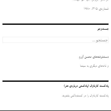
شماره‌ی ۳۱۵، ۱۹۸۰
جست‌وجو
ج
س
ت
ج
و
دست‌نوشته‌های محسن آزرم
ب
ر
و نامه‌‌های دیگری به سینما
ا
ی
:
پادکست کارناوال (پادکستی درباره‌ی هنر)
پادکست کارناوال را در کست‌باکس بشنوید.