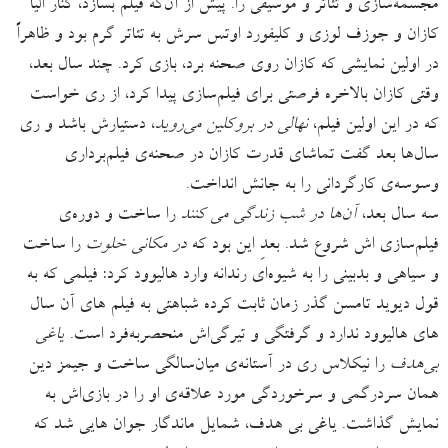
مجسمه‌سازی و تئاتر و موسیقی را. پیش از آن‌که فیلم بسازد، کنار الیا
کازان و جوزف لوزی و کلیفورد اوتس سرش به تئاتر گرم بود و ظاهراً
در اولین نمایشی که کازان روی صحنه برد، بازی کرد. چند سال بعد،
وقتی کازان بالاخره فرصتی برای فیلم‌سازی پیدا کرد، از ری خواست
که در این اولین فیلم،
نهالی در بروکلین می‌روید
، دستیارش باشد و ری
سال‌ها بعد گفت تماشای قدرت کازان در صحنه‌ی فیلم‌برداری
وسوسه‌ی کارگردانی را به جانش انداخت.
سه سال بعد،
آن‌ها در شب زندگی می کنند
را ساخت و دوره‌ی
فیلم‌سازی اش شروع شد. بعدِ این بود که
در مکانی خلوت
را ساخت
و سیاهی و بدبینی را به شیوه‌ای رندانه وارد هالیوود کرد: فیلمی که به
قول دیوید تامسن گذر زمان ثابت کرده شباهتی به فیلم های آن سال
های هالیوود ندارد و گرفتگی و تیرگی‌اش منحصربه‌فرد است.
یاغی
بی‌هدف
را نیکلاس ری در آستانه‌ی میان‌سالگی ساخت و جیمز دین
همان سردرگمی و سرخوردگی مورد علاقه‌ی او را در بازی‌اش به
نمایش گذاشت. یاغی بی هدف، شمایل ماندگار جوان هایی شد که