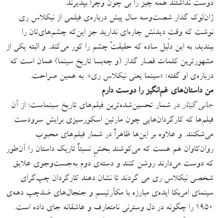
دوست نداشتند همه چیز را بی چون وچرا بپذیرند.
ژان‌لوک گدار شصت‌وسه سال پیش درباره‌ی فیلمی از نیکلاس ری
نوشت که وقتِ دیدنش چاره‌ای ندارید جز این‌که چشم‌های‌تان را
ببندید، به این دلیل ساده که حقیقتْ چشم را کور می‌کند. و البته یکی از
مشهورترین کلمات قصار گدار (و چه‌بسا تاریخ سینما) همان است که
درباره‌ی او گفته: «سینما یعنی نیکلاس ری». به همین صراحت.
من داستان‌های غم‌انگیز را دوست دارم
جانی گیتار
در شمار تحسین‌شده‌ترین فیلم‌های تاریخ سینماست: از آن
فیلم‌ها که کارگردان‌هایی چون مارتین اسکورسیزی برایش سرودست
می‌شکنند. و علاوه بر این‌ها ظاهراً در شمار فیلم‌های محبوب
روان‌کاوان هم هست که می‌کوشند بخشِ نسبتاً تاریک داستان را آن‌طور
که دوست می‌دارند روشن کنند و دسته‌ی دوم به‌جست‌وجوی علایق
شخصی نیکلاس ری می گردند تا نشان دهند کارگردان چپ‌گرای
سینمای امریکا ایده‌ی مبارزه با مکآرتیسم و جنجال‌های ضدچپ دهه‌ی
۱۹۵۰ را چگونه در دل وسترنی نامتعارف و عاشقانه جای داده است.