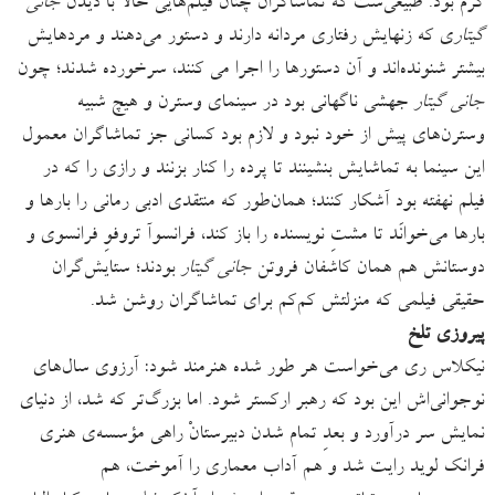
گرم بود. طبیعی‌ست که تماشاگران چنان فیلم‌هایی حالا با دیدن
جانی
گیتار
ی که زنهایش رفتاری مردانه دارند و دستور می‌دهند و مرد‌هایش
بیشتر شنونده‌اند و آن دستورها را اجرا می کنند، سرخورده شدند؛ چون
جانی گیتار
جهشی ناگهانی بود در سینمای وسترن و هیچ شبیه
وسترن‌های پیش از خود نبود و لازم بود کسانی جز تماشاگران معمول
این سینما به تماشایش بنشینند تا پرده را کنار بزنند و رازی را که در
فیلم نهفته بود آشکار کنند؛ همان‌طور که منتقدی ادبی رمانی را بارها و
بارها می‌خوانَد تا مشتِ نویسنده را باز کند، فرانسوآ تروفوِ فرانسوی و
دوستانش هم همان کاشفان فروتن
جانی گیتار
بودند؛ ستایش‌گران
حقیقی فیلمی که منزلتش کم‌کم برای تماشاگران روشن شد.
پیروزی تلخ
نیکلاس ری می‌خواست هر طور شده هنرمند شود: آرزوی سال‌های
نوجوانی‌اش این بود که رهبر ارکستر شود. اما بزرگ‌تر که شد، از دنیای
نمایش سر درآورد و بعدِ تمام شدن دبیرستانْ راهی مؤسسه‌ی هنری
فرانک لوید رایت شد و هم آداب معماری را آموخت، هم