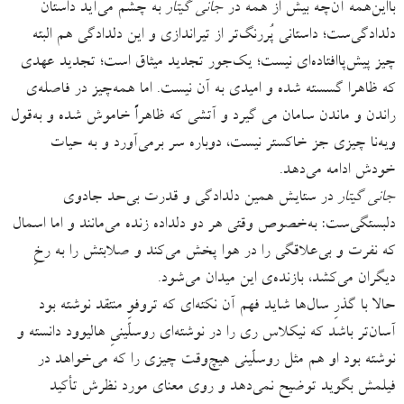
بااین‌همه آن‌چه بیش از همه در
جانی گیتار
به چشم می‌آید داستان
دلدادگی‌ست؛ داستانی پُررنگ‌تر از تیراندازی‌ و این دلدادگی هم البته
چیز پیش‌پا‌افتاده‌ای نیست؛ یک‌جور تجدید میثاق است؛ تجدید عهدی
که ظاهرا گسسته شده و امیدی به آن نیست. اما همه‌چیز در فاصله‌ی
راندن و ماندن سامان می گیرد و آتشی که ظاهراً خاموش شده و به‌قول
ویه‌نا چیزی جز خاکستر نیست، دوباره سر برمی‌آورد و به حیات
خودش ادامه می‌دهد.
جانی گیتار
در ستایش همین دلدادگی و قدرت بی‌حد جادوی
دلبستگی‌ست: به‌خصوص وقتی هر دو دلداده زنده می‌مانند و اما اسمال
که نفرت و بی‌علاقگی را در هوا پخش می‌کند و صلابتش را به رخِ
دیگران می‌کشد، بازنده‌ی این میدان می‌شود.
حالا با گذرِ سال‌ها شاید فهم آن نکته‌ای که تروفوِ منتقد نوشته بود
آسان‌تر باشد که نیکلاس ری را در نوشته‌ای روسلّینیِ هالیوود دانسته و
نوشته بود او هم مثل روسلّینی هیچ‌وقت چیزی را که می‌خواهد در
فیلمش بگوید توضیح نمی‌دهد و روی معنای مورد نظرش تأکید