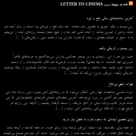
نامه به سینما ـــــ LETTER TO CINEMA
آخرین ساعت‌های سالی تلخ و تیره
روزِ بیست و یکم. چیزی به تحویل سال نمانده. چه سال تلخ و تیره‌ای بود امسال و سال آینده هم
شاید روشن و شیرین نباشد. از آینده کسی خبر ندارد و هیچ معلوم نیست روزهای آینده را می‌بینیم
یا نه. صبح در خیابان بچه‌ای را دیدم که همراه مادرش بود و هفت سین را یکی‌یکی […]
روز بیستم و تاریکی وُلف
خب، این هم از این. رسیدیم به روز بیستم. چه‌کسی باورش می‌شد؟صبح به خریدهای ظاهراً
ضروری عید گذشت. اما چه عیدی؟ بعد به سردرد. قرص‌ها هم انگار خاصیت‌شان را از دست
داده‌اند. طول کشید. چند ساعت. و بعد در هُشیاریِ بعد از سردرد خواندن جُستاری از ربکا سولنیت.
«تاریکی وُلف». این‌طور شروع می‌‌کند که آینده […]
تهران، شهرِ بی‌دفاع
«ایراد اساسیِ ساختمان تنها زمانی آشکار می‌شود که در زبانه‌‌های آتش بسوزد.»این روزها مدام این
جمله‌ی جورجو آگامبن در سرم می‌چرخد. آخرین سطرهای جُستارِ «فرشته‌ی مالیخولیا»یش که این
مدت هربار کتاب برایان دیلن، در اتاق تاریک، را دست گرفته‌ام چشمم را گرفته. این روزها هر
طرفِ تهران را که نگاه می‌کنی زبانه‌های آتش است و […]
برای تجسمِ آینده‌ای که وجود ندارد به تخیل نیاز دارید
دو هفته پیش، یک‌شنبه، سوم اسفند، این‌طور نوشته بودم. برای خودم. دو هفته گذشته و آن‌چه نباید
می‌شد اتفاق افتاده و این‌طور که پیداست بدتر از این هم می‌شود. شاید اگر اینترانتِ نیم‌بندِ بی‌کیفیت