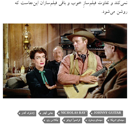
نمی‌کند و تفاوت فیلم‌سازِ خوب و باقی فیلم‌سازان این‌جاست که
روشن می‌شود.
JOHNNY GUITAR
جانی گیتار
ژان‌لوک گدار
سینمای امریکا
سینمای وسترن
فرانسوآ تروفو
نیکلاس ری