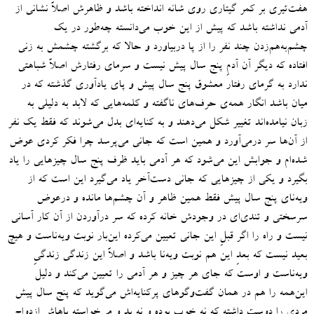
هفت‌تیری بر کمر گیتاری روی شانه انداخته باشد و ظاهرش اصلاً نشانی از
آدمی نداشته باشد که پیش از این خوب می‌دانسته چه‌طور در یک
چشم‌به‌هم‌زدن چند نفر را از پا دربیاورد و حالا که برگشته چشمش به زنی
افتاده که دیگر آن آدمِ پنج سال پیش نیست و سرمای رفتارش اصلاً شباهتی
ندارد به گرمای رفتار معشوق پنج سال پیش و پای یادآوری گذشته که در
میان باشد انگار همه‌ی حرف‌های ناگفته و کلمه‌هایی که لابد به دلیلی به
زبان نیامده‌اند تغییر شکل می‌دهند و به کنایه‌ای بدل می‌شوند که فقط یک نفر
از آن‌ها سر درمی‌آورد و همین است که جانی می‌پرسد چرا فکر کردی عوض
شده‌ام و جوابش این می‌شود که هر آدمی باید ظرف پنج سال چیزهایی را یاد
بگیرد و یکی از چیزهایی که جانی دست‌آخر یاد می‌گیرد این است که از
ویه‌نای پنج سال پیش فقط همین ظاهر و آن چشم‌ها مانده و درعوض
سرسختی و تندی‌ای در وجودش خانه کرده که سر درآوردن از آن کار آسانی
نیست و راه را اگر قبلِ این جانی تعیین می‌کرده این‌بار نوبت ویه‌ناست و هیچ
بعید نیست که بعدِ این هم نوبت ویه‌نا باشد و اصلاً این زندگی زندگیِ
ویه‌ناست و اوست که جای هر چیز و هر آدمی را تعیین می‌کند و دلیل
این‌همه را هم در همان گفت‌وگوهای پرکنایه‌اش می‌گوید که پنج سال پیش
مردی را دوست داشته که نه خوب بوده و نه بد و می‌خواسته باهاش ازدواج