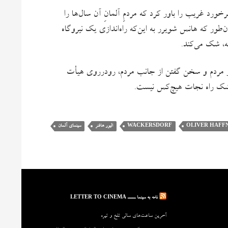
رخورد غریب را باور کرد که مردمِ آلمانِ آن سال‌ها را
طور که هانس شویرر به این‌که راه‌اندازی یک نیروگاه
نه، شک می‌کند.
ر مردم و سخن گفتن از جانب مردم، رودرروی هیأت
بی‌شک راه نجات هیچ‌کس نیست.
OLIVER HAFF
WACKERSDORF
الیور هافنر
سینمای آلمان
نامه به سینما ـــــ LETTER TO CINEMA
آخرین ساعت‌های سالی تلخ و تیره