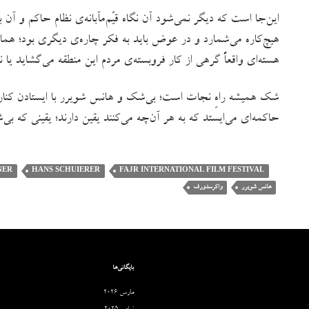
این‌جا است که دیگر نمی‌شود آن نگاه قیّم‌مآبانه‌ی نظام حاکم و آن ب
هیچ‌کاره می‌شمارد و در عوض باید به فکر چاره‌ی دیگری بود؛ همان‌
هسته‌ای واقعاً گرهی از کار فروبسته‌ی مردم این منطقه می‌گشاید یا 
شک همیشه راهِ نجات است؛ بی‌شک و هانس شویرر با ایستادن کنا
حاکمه‌ای می‌ایستد که به هر آن‌چه می‌کنند یقین دارند؛ یقینی که 
NER
HANS SCHUIERER
FAJR INTERNATIONAL FILM FESTIVAL
هانس شویرر
واکرسدورف
بایگانی‌ها
مارس 2026