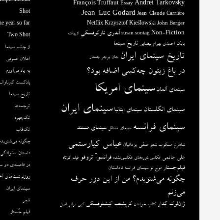
Experimental
François Truffaut
Andrei Tarkovsky
Essay
Shot
Jean-Luc Godard
Jean-Claude Carrière
e year so far
Netflix
Krzysztof Kieślowski
John Berger
آندری تارکوفسکی
Non-Fiction
ادبیات
susan sontag
Two Shot
تاریخ سینما
بابک احمدی
بهرام بیضایی
از چشم سینما
تاریخ سینمای ایران
جان برجر
جستار
اعلان عمومی
در باغ زیتون چه‌کسی اضافه بود؟
به یاد می‌آورم
پادکست کارناوال
سینمای امریکا
سینمای آلمان
تاریخ سینما
سینمای ایران
ترجمه‌ها
سینمای انگلستان
سینمای ایتالیا
تک‌چهره
سینمای فرانسه
سینمای مستند
سینمای مستقل
تک‌قاب
چگونه می‌شنویدم
عباس کیارستمی
صفی یزدانیان
شاهرخ مسکوب
شعر
داستان خانوادگی
فرانسوآ تروفو
علی حاتمی
عکاس دوره‌های عکاسی‌نشده
فیلم کوتاه
در فاصله‌ی دو س
فیلم‌جستار
ناداستان
موج نو سینمای فرانسه
روزنوشت‌های آخ
چگونه می‌شنویدم؟ من از این دور حرف
سینمای ایران
می‌زنم
شعر
ژان‌لوک گدار
کریشتف کیشلوفسکی
کتاب خواندن
کپی برابر اصل
فیلم جُستار