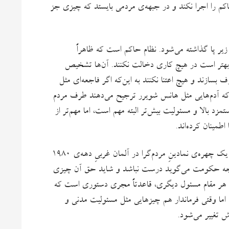
م را اجرا نکند و در جبهه‌ی مردمی بایستد که چیزی جز
یر پا گذاشته می‌شود. نظام حاکم است که ظاهراً
و بهتر است در هیچ کاری دخالت نکنند. آن‌ها تشخیص
سازند و هیچ اعتنا نکنند به این‌که اگر فاجعه‌ای مثل
 که آدم‌هایی مثل هانس شویرر ترجیح می‌دهند طرف مردم
زد بالا و مسئولیت بیش‌تر البته مهم است، اما مهم‌تر از
طمینان کرده‌اند.
بااین‌همه آن‌چه هانس شویرر، این فرماندار معترض و مردمی را، به یک چهره‌ی نمادینِ مردم‌گرا در آلمان غربیِ دهه‌ی ۱۹۸۰
آن‌چه حکومت می‌گوید درست نباشد و شاید حق آن چیزی
ل هر مقام مسئول دیگری، قاعدتاً مجری دستوری است که
د. اما وقتی فرماندار هم چیزهایی مثل مسئولیت مدنی و
ش تغییر می‌شود.