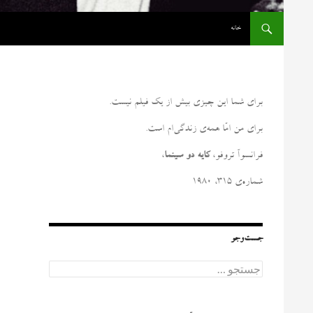
رفتن به نوشته‌ها
خانه
برای شما این چیزی بیش از یک فیلم نیست
.
برای من امّا همه‌ی زندگی‌ام است
.
فرانسوآ تروفو،
کایه دو سینما
،
شماره‌ی ۳۱۵، ۱۹۸۰
جست‌وجو
ج
س
ت
ج