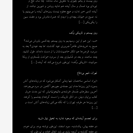
روزِ بیست و یکم. چیزی به تحویل سال نمانده. چه سال تلخ و
تیره‌ای بود امسال و سال آینده هم شاید روشن و شیرین نباشد. از
آینده کسی خبر ندارد و هیچ معلوم نیست روزهای آینده را می‌بینیم یا
نه. صبح در خیابان بچه‌ای را دیدم که همراه مادرش بود و هفت سین
را یکی‌یکی […]
روز بیستم و تاریکی وُلف
خب، این هم از این. رسیدیم به روز بیستم. چه‌کسی باورش می‌شد؟
صبح به خریدهای ظاهراً ضروری عید گذشت. اما چه عیدی؟ بعد به
سردرد. قرص‌ها هم انگار خاصیت‌شان را از دست داده‌اند. طول کشید.
چند ساعت. و بعد در هُشیاریِ بعد از سردرد خواندن جُستاری از ربکا
سولنیت. «تاریکی وُلف». این‌طور شروع می‌‌کند که آینده […]
تهران، شهرِ بی‌دفاع
«ایراد اساسیِ ساختمان تنها زمانی آشکار می‌شود که در زبانه‌‌های آتش
بسوزد.»این روزها مدام این جمله‌ی جورجو آگامبن در سرم می‌چرخد.
آخرین سطرهای جُستارِ «فرشته‌ی مالیخولیا»یش که این مدت هربار
کتاب برایان دیلن، در اتاق تاریک، را دست گرفته‌ام چشمم را گرفته.
این روزها هر طرفِ تهران را که نگاه می‌کنی زبانه‌های آتش است و
[…]
برای تجسمِ آینده‌ای که وجود ندارد به تخیل نیاز دارید
دو هفته پیش، یک‌شنبه، سوم اسفند، این‌طور نوشته بودم. برای خودم.
دو هفته گذشته و آن‌چه نباید می‌شد اتفاق افتاده و این‌طور که