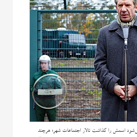
ن شوآندورف، پالاتیناته‌ی علیا، بایرن، آلمان غربی، ۱۹۸۱. می‌شود اسمش را گذاشت تالار اجتماعات شهر؛ هرچند