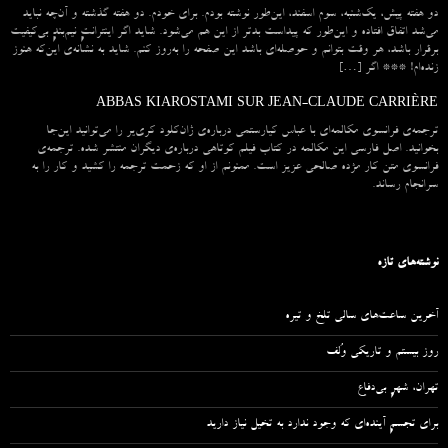
دو هفته پیش، یک‌شنبه، سوم اسفند، این‌طور نوشته بودم. برای خودم. دو هفته گذشته و آن‌چه نباید
می‌شد اتفاق افتاده و این‌طور که پیداست بدتر از این هم می‌شود. شاید اگر اینترانتِ نیم‌بندِ بی‌کیفیت
برقرار باشد، هر وقت بتوانم و حوصله‌ای باشد این صفحه را به‌روز کنم. شاید به نشانه‌ی این‌که هنوز
زنده‌ام! *** اگر […]
ABBAS KIAROSTAMI SUR JEAN-CLAUDE CARRIÈRE
ترجمه‌ی فرانسوی مکالمه‌ای با عباس کیارستمی درباره‌ی ژان‌کلود کری‌یر را می‌توانید این‌جا
بخوانید. اصل فارسی این مکالمه در کتاب فیلم کوتاهی درباره‌ی دیگران منتشر شده. ترجمه‌ی
فرانسوی متن کار مژده صالحی عزیز است. ممنونم از او که زحمت ترجمه را کشید و کار را به
سرانجام رساند.
نوشته‌های تازه
آخرین ساعت‌های سالی تلخ و تیره
روز بیستم و تاریکی وُلف
تهران، شهرِ بی‌دفاع
برای تجسمِ آینده‌ای که وجود ندارد به تخیل نیاز دارید