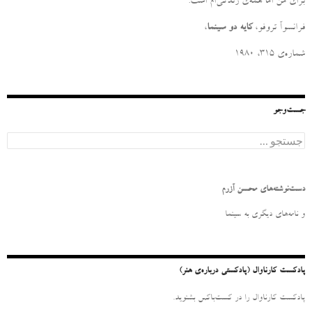
برای من امّا همه‌ی زندگی‌ام است
.
فرانسوآ تروفو،
کایه دو سینما
،
شماره‌ی ۳۱۵، ۱۹۸۰
جست‌وجو
ج
س
ت
ج
و
دست‌نوشته‌های محسن آزرم
ب
ر
و نامه‌‌های دیگری به سینما
ا
ی
:
پادکست کارناوال (پادکستی درباره‌ی هنر)
پادکست کارناوال را در کست‌باکس بشنوید.