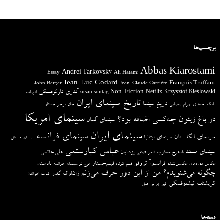
برچسب‌ها
Abbas Kiarostami
Andrei Tarkovsky
Essay
Ali Hatami
Jean-Luc Godard
François Truffaut
John Berger
Jean-Claude Carrière
آندری تارکوفسکی
Non-Fiction
Krzysztof Kieślowski
Netflix
ادبیات
susan sontag
تاریخ سینمای ایران
تاریخ سینما
بابک احمدی
بهرام بیضایی
جان برجر
جستار
سینمای امریکا
در باغ زیتون چه‌کسی اضافه بود؟
سینمای آلمان
سینمای ایران
سینمای فرانسه
سینمای انگلستان
سینمای ایتالیا
سینمای مستقل
عباس کیارستمی
سینمای مستند
صفی یزدانیان
علی حاتمی
شاهرخ مسکوب
شعر
فرانسوآ تروفو
فیلم‌جستار
ناداستان
عکاس دوره‌های عکاسی‌نشده
فیلم کوتاه
موج نو سینمای فرانسه
چگونه می‌شنویدم؟ من از این دور حرف می‌زنم
ژان‌لوک گدار
کتاب خواندن
کریشتف کیشلوفسکی
کپی برابر اصل
دسته‌ها