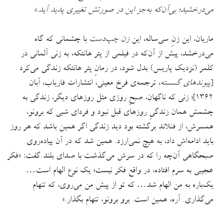
می‌درخشید؛ بی‌آن‌که به‌جز این در صورتش تغییری پدید آید.»
ماریان، این زنِ سی‌ساله، این
زن چپ‌دست
با چشمانی که گاه
می‌درخشد، پیش از آن‌که در فیلمی از پتر هانتکه، به زنی آلمانی در
کلمر (نزدیک پاریس) بدل شود، در رمانِ پتر هانتکه زندگی می‌کرد
[
پیوندهای گسسته
، ترجمه‌ی فرخ معینی، انتشارات فاریاب، آبان
۱۳۶۲]؛ زنی که ناگهان، صبحِ روزی مثل روزهای دیگر، زندگی به
چشمش همان زندگیِ روزهای قبل نبود و فردای شبی که برونو،
همسرش، از فنلاند برگشته بود دید زندگی اگر همین باشد که هر روز
باید ادامه‌اش داد، به هیچ نمی‌ارزد. همین شد که در آن پیاده‌روی
صبحگاهی آن‌چه را که در سرش می‌گذشت با صدای بلند گفت: «فکر
عجیبی به سرم افتاده، در واقع فکر نیست؛ یک نوع الهام است…
یک‌باره به من الهام شد… که تو از پیش من می‌روی، که تنهام
می‌گذاری. آره، همین است. برو برونو، تنهام بگذار.»