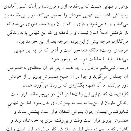
نوعی از تنهایی هست که بی‌مقدمه از راه می‌رسد؛ بی‌آن‌که کسی آماده‌ی
رسیدنش باشد. این تنهایی خودش را تحمیل می‌کند؛ در را بی‌مقدمه باز
می‌کند و وارد می‌شود و دری را که از آن وارد شده طوری می‌بندد که
باز کردنش اصلاً آسان نیست و از لحظه‌ای که این تنهایی پا به زندگی
می‌گذارد، هر‌چه پیش از این بوده، هر‌چه بعد از این خواهد بود،
عرصه‌ی اوست؛ مالکِ همه‌چیز است و آدمی که تن به این تنهایی
می‌دهد، باید با حقیقتِ درِ بسته روبه‌رو شود.
درست نمی‌دانیم ماریانِ
زن چپ‌دست
چرا در آن لحظه‌ی به‌خصوص
آن جمله را می‌گوید و چرا در آن صبح همسرش برونو را از خودش
دور می‌کند، اما آن «تنهام بگذار»ی که بر زبان می‌آورد، همان
کلیدی‌ست که تنهایی این وقت‌ها در قفلِ در می‌چرخاند. قرار است
زندگیِ ماریان از این‌جا به بعد به چیز تازه‌ای بدل شود، اما این تنهاییِ
تمام‌وکمالی نیست؛ چون پسرش اشتفان قرار است پیشش بماند و
همسرش برونو قرار است وقت و بی‌وقت سری به خانه‌شان بزند و
ناشری که ماریان ده سال قبل در دفترش کار می‌کرده، قرار است وقت