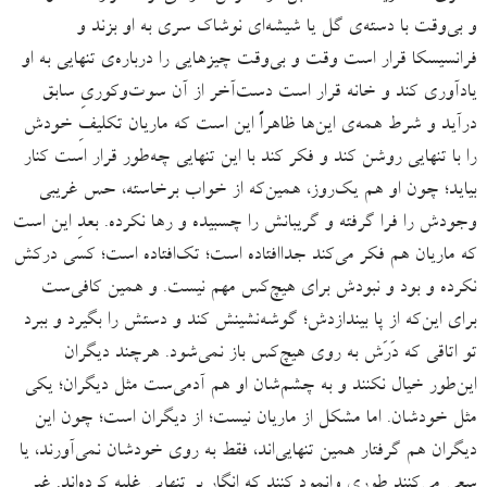
و بی‌وقت با دسته‌ی گل یا شیشه‌ای نوشاک سری به او بزند و
فرانسیسکا قرار است وقت و بی‌وقت چیزهایی را درباره‌ی تنهایی به او
یادآوری کند و خانه قرار است دست‌آخر از آن سوت‌وکوریِ سابق
درآید و شرط همه‌ی این‌ها ظاهراً این است که ماریان تکلیفِ خودش
را با تنهایی روشن کند و فکر کند با این تنهایی چه‌طور قرار است کنار
بیاید؛ چون او هم یک‌روز، همین‌که از خواب برخاسته، حس غریبی
وجودش را فرا گرفته و گریبانش را ‌چسبیده و رها نکرده. بعدِ این است
که ماریان هم فکر می‌کند جداافتاده‌ است؛ تک‌افتاده است؛ کسی درکش
نکرده و بود و نبودش برای هیچ‌کس مهم نیست. و همین کافی‌ست
برای این‌که از پا بیندازدش؛ گوشه‌نشینش کند و دستش را بگیرد و ببرد
تو اتاقی که دَرَش به روی هیچ‌کس باز نمی‌شود. هرچند دیگران
این‌طور خیال نکنند و به چشم‌شان او هم آدمی‌ست مثل دیگران؛ یکی
مثل خودشان. اما مشکل از ماریان نیست؛ از دیگران است؛ چون این
دیگران هم گرفتار همین تنهایی‌اند، فقط به روی خودشان نمی‌آورند، یا
سعی می‌کنند طوری وانمود کنند که انگار بر تنهایی غلبه کرده‌اند. غیرِ