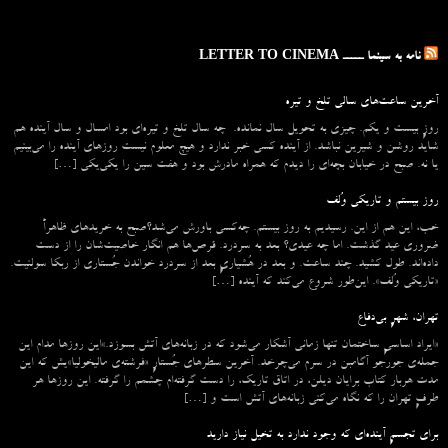
نامه به سینما ـــــ LETTER TO CINEMA
آخرین ساعت‌های سالی تلخ و تیره
روزِ بیست و یکم. چیزی به تحویل سال نمانده. چه سال تلخ و تیره‌ای بود امسال و سال آینده هم
شاید روشن و شیرین نباشد. از آینده کسی خبر ندارد و هیچ معلوم نیست روزهای آینده را می‌بینیم
یا نه. صبح در خیابان بچه‌ای را دیدم که همراه مادرش بود و هفت سین را یکی‌یکی […]
روز بیستم و تاریکی وُلف
خب، این هم از این. رسیدیم به روز بیستم. چه‌کسی باورش می‌شد؟صبح به خریدهای ظاهراً
ضروری عید گذشت. اما چه عیدی؟ بعد به سردرد. قرص‌ها هم انگار خاصیت‌شان را از دست
داده‌اند. طول کشید. چند ساعت. و بعد در هُشیاریِ بعد از سردرد خواندن جُستاری از ربکا سولنیت.
«تاریکی وُلف». این‌طور شروع می‌‌کند که آینده […]
تهران، شهرِ بی‌دفاع
«ایراد اساسیِ ساختمان تنها زمانی آشکار می‌شود که در زبانه‌‌های آتش بسوزد.»این روزها مدام این
جمله‌ی جورجو آگامبن در سرم می‌چرخد. آخرین سطرهای جُستارِ «فرشته‌ی مالیخولیا»یش که این
مدت هربار کتاب برایان دیلن، در اتاق تاریک، را دست گرفته‌ام چشمم را گرفته. این روزها هر
طرفِ تهران را که نگاه می‌کنی زبانه‌های آتش است و […]
برای تجسمِ آینده‌ای که وجود ندارد به تخیل نیاز دارید