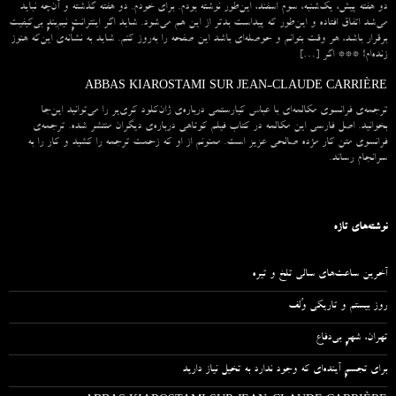
دو هفته پیش، یک‌شنبه، سوم اسفند، این‌طور نوشته بودم. برای خودم. دو هفته گذشته و آن‌چه نباید
می‌شد اتفاق افتاده و این‌طور که پیداست بدتر از این هم می‌شود. شاید اگر اینترانتِ نیم‌بندِ بی‌کیفیت
برقرار باشد، هر وقت بتوانم و حوصله‌ای باشد این صفحه را به‌روز کنم. شاید به نشانه‌ی این‌که هنوز
زنده‌ام! *** اگر […]
ABBAS KIAROSTAMI SUR JEAN-CLAUDE CARRIÈRE
ترجمه‌ی فرانسوی مکالمه‌ای با عباس کیارستمی درباره‌ی ژان‌کلود کری‌یر را می‌توانید این‌جا
بخوانید. اصل فارسی این مکالمه در کتاب فیلم کوتاهی درباره‌ی دیگران منتشر شده. ترجمه‌ی
فرانسوی متن کار مژده صالحی عزیز است. ممنونم از او که زحمت ترجمه را کشید و کار را به
سرانجام رساند.
نوشته‌های تازه
آخرین ساعت‌های سالی تلخ و تیره
روز بیستم و تاریکی وُلف
تهران، شهرِ بی‌دفاع
برای تجسمِ آینده‌ای که وجود ندارد به تخیل نیاز دارید