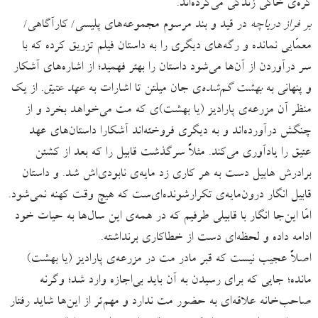
کُره‌ی خاکی زندگی می‌کرده‌اند.
بر فراز دریاچه
در قید و بند مرسوم مجموعه‌های پلیسی/ کارآگاهی/
معمّایی نمانده و رگه‌های دیگری را به داستان فیلم تزریق کرده که با
سر درآوردن از آن‌ها می‌شود داستان را بهتر فهمید؛ از اشاره‌های آشکار
و پنهانی به
بهشت گم‌شده‌
ی جان میلتن تا اشارات به
عهد عتیق
. از یک
منظر آن مزرعه‌ی پارادیز (یا بهشت)ی که مت می‌خواهد بخرد و از
چنگش درآورده‌اند و به دیگری فروخته‌اند آشکارا داستان‌های عهد
عتیق را یادآوری می‌کند. مثلاً سرگذشت قابیل را که بعد از کشتن
برادرش هابیل دست به هر کاری زد مایه‌ی نابودی‌اش شد. و داستان
قابیل انگار درون‌مایه‌ی تکرارشونده‌ای‌ست که هیچ‌ وقت کهنه نمی‌شود.
امّا این‌جا انگار با قابیلی طرفیم که در همه‌ی این سال‌ها به حیات خود
ادامه داده و لحظه‌ای دست از خطاکاری برنداشته.
اصلاً عجیب نیست که قبر مادر مت در مزرعه‌ی پارادیز (یا بهشت)
مانده؛ جایی که برای رسیدن به آن باید بی‌اجازه وارد شد؛ وگرنه
صاحب‌خانه علاقه‌ای به حضور مت ندارد و مهم‌تر از این‌ها شاید رفتار