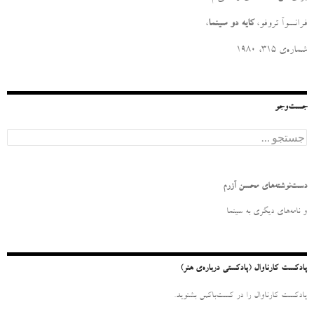
فرانسوآ تروفو،
کایه دو سینما
،
شماره‌ی ۳۱۵، ۱۹۸۰
جست‌وجو
ج
س
ت
ج
و
دست‌نوشته‌های محسن آزرم
ب
ر
و نامه‌‌های دیگری به سینما
ا
ی
:
پادکست کارناوال (پادکستی درباره‌ی هنر)
پادکست کارناوال را در کست‌باکس بشنوید.