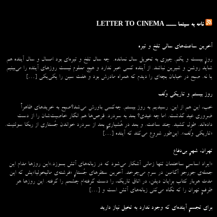
نامه به سینما ـــــ LETTER TO CINEMA
آخرین ساعت‌های سالی تلخ و تیره
روزِ بیست و یکم. چیزی به تحویل سال نمانده. چه سال تلخ و تیره‌ای بود امسال و سال آینده هم
شاید روشن و شیرین نباشد. از آینده کسی خبر ندارد و هیچ معلوم نیست روزهای آینده را می‌بینیم
یا نه. صبح در خیابان بچه‌ای را دیدم که همراه مادرش بود و هفت سین را یکی‌یکی […]
روز بیستم و تاریکی وُلف
خب، این هم از این. رسیدیم به روز بیستم. چه‌کسی باورش می‌شد؟صبح به خریدهای ظاهراً
ضروری عید گذشت. اما چه عیدی؟ بعد به سردرد. قرص‌ها هم انگار خاصیت‌شان را از دست
داده‌اند. طول کشید. چند ساعت. و بعد در هُشیاریِ بعد از سردرد خواندن جُستاری از ربکا سولنیت.
«تاریکی وُلف». این‌طور شروع می‌‌کند که آینده […]
تهران، شهرِ بی‌دفاع
«ایراد اساسیِ ساختمان تنها زمانی آشکار می‌شود که در زبانه‌‌های آتش بسوزد.»این روزها مدام این
جمله‌ی جورجو آگامبن در سرم می‌چرخد. آخرین سطرهای جُستارِ «فرشته‌ی مالیخولیا»یش که این
مدت هربار کتاب برایان دیلن، در اتاق تاریک، را دست گرفته‌ام چشمم را گرفته. این روزها هر
طرفِ تهران را که نگاه می‌کنی زبانه‌های آتش است و […]
برای تجسمِ آینده‌ای که وجود ندارد به تخیل نیاز دارید