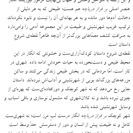
و این رابطه با سواحل وحشی و جهان بی‌نهایت مرموز نیوزیلند انگار
عنصر اصلیِ
بر فرازِ دریاچه
هم هست؛ طبیعتی که به هر دلیلی از
دخالت آدم‌ها دور مانده و به هر بهانه‌ای آن را نیست و نابود نکرده‌اند.
ترکیب غریب شهرنشینی و طبیعت در این مجموعه آدمی را وامی‌دارد
به صرافت کشف معمّاهایی بزرگ‌تر از آن‌چه ظاهراً نقطه‌ی شروعِ
داستان است.
نقطه‌ی شروع داستان کودک‌آزاری‌ست و خشونتی که انگار در این
محیط طبیعی و دست‌نخورده به حیات خودش ادامه داده. شهری در
کار است، امّا مردمانی که در بخش طبیعی زندگی می‌کنند و ساکن
مزرعه‌های بزرگ‌اند بویی از شهرنشینی و آداب‌اش نبرده‌اند. داستان
جایی رخ می‌دهد که نه شهر کوچک و دورافتاده‌ای‌ست که بهره‌ای از
چیزی نبرده باشد و نه کلان‌شهری‌ که مشمول نوسازی و باقی اسباب و
وسایل شهرنشینی شده باشد.
شهر کوچک
بر فراز دریاچه
انگار درست لبِ مرز است؛ نه شهری‌ست
کامل و نه طبیعت پیش از انسان و دور از دسترسش. حدّ وسط است.