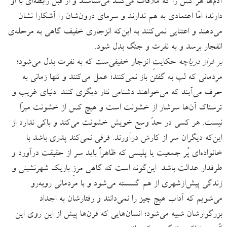
آدم‌ها هر کس را که ملاقات می‌کنند می‌شناسند و از قبل رابطه‌ای با او
دارند؛ امّا اعتمادی به هم ندارند و سرمای درون‌شان را آشکارا نشان
می‌دهند و اعتنایی نمی‌کنند به این‌که انزجاری خفیف گاهی به مرحله‌ی
انفجار برسد و به نفرت و جنگ بدل شود.
بر فراز دریاچه
حکایتِ انزجار خفیفی‌ست که به نفرت بدل می‌شود؛
مردمانی که لب به گفتن باز نمی‌کنند؛ عمل می‌کنند و تنها زمانی به
حرف می‌آیند که می‌خواهند دشنامی نثار دیگری کنند. دنیای غریب و
ترسناک آن‌ها سرشار از خشونت است و هیچ کس از خشونت مبرّا
نیست. هر کسی در حدّ وسع خویش خشونت می‌کند و باکی ندارد از
این‌که دیگران سر از کارش درآورند. فرقی نمی‌کند پدری باشد با
خانواده‌ای پُر جمعیت یا پلیسی که ظاهراً باید سر از حقیقت درآورد و
طرفدار عدالت باشد. این‌گونه است که گاهی مرزِ باریک شهرنشینی و
زندگی پیش‌ازشهری از هم گسسته می‌شود و با مردمانی روبه‌رو
می‌شویم که آداب هیچ چیز را نمی‌دانند و رفتارشان به اجداد
بزرگوارشان شبیه می‌شود؛ انسان‌هایی که قرن‌ها پیش از این روی این