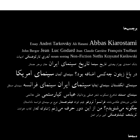
برچسب‌ها
Abbas Kiarostami
Andrei Tarkovsky
Essay
Ali Hatami
Jean-Luc Godard
François Truffaut
John Berger
Jean-Claude Carrière
آندری تارکوفسکی
Non-Fiction
Krzysztof Kieślowski
Netflix
ادبیات
susan sontag
تاریخ سینمای ایران
تاریخ سینما
بابک احمدی
بهرام بیضایی
جان برجر
جستار
سینمای امریکا
در باغ زیتون چه‌کسی اضافه بود؟
سینمای آلمان
سینمای ایران
سینمای فرانسه
سینمای انگلستان
سینمای ایتالیا
سینمای مستقل
عباس کیارستمی
سینمای مستند
صفی یزدانیان
علی حاتمی
شاهرخ مسکوب
شعر
فرانسوآ تروفو
فیلم‌جستار
ناداستان
عکاس دوره‌های عکاسی‌نشده
فیلم کوتاه
موج نو سینمای فرانسه
چگونه می‌شنویدم؟ من از این دور حرف می‌زنم
ژان‌لوک گدار
کتاب خواندن
کریشتف کیشلوفسکی
کپی برابر اصل
دسته‌ها