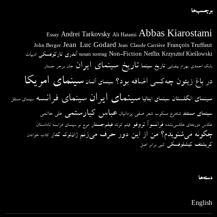
برچسب‌ها
Abbas Kiarostami
Andrei Tarkovsky
Essay
Ali Hatami
Jean-Luc Godard
François Truffaut
John Berger
Jean-Claude Carrière
آندری تارکوفسکی
Non-Fiction
Krzysztof Kieślowski
Netflix
ادبیات
susan sontag
تاریخ سینمای ایران
تاریخ سینما
بابک احمدی
بهرام بیضایی
جان برجر
جستار
سینمای امریکا
در باغ زیتون چه‌کسی اضافه بود؟
سینمای آلمان
سینمای ایران
سینمای فرانسه
سینمای انگلستان
سینمای ایتالیا
سینمای مستقل
عباس کیارستمی
سینمای مستند
صفی یزدانیان
علی حاتمی
شاهرخ مسکوب
شعر
فرانسوآ تروفو
فیلم‌جستار
ناداستان
عکاس دوره‌های عکاسی‌نشده
فیلم کوتاه
موج نو سینمای فرانسه
چگونه می‌شنویدم؟ من از این دور حرف می‌زنم
ژان‌لوک گدار
کتاب خواندن
کریشتف کیشلوفسکی
کپی برابر اصل
دسته‌ها
English