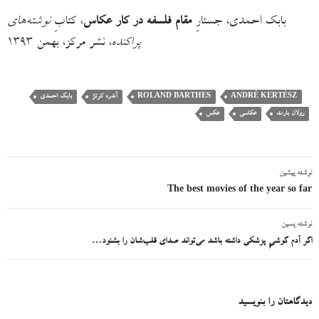
بابک احمدی، جستارِ
مقام فلسفه در کار عکاس
، کتابِ
نوشته‌های
پراکنده
، نشر مرکز، بهمن ۱۳۹۳
ANDRÉ KERTÉSZ
ROLAND BARTHES
آندره کرتژ
بابک احمدی
رولان بارت
عکاسی
عکس
نوشته پیشین
ناوبری
The best movies of the year so far
نوشته
نوشته پسین
اگر آدم گوشیِ پزشکی داشته باشد می‌تواند صدای قلب‌شان را بشنود…
دیدگاهتان را بنویسید