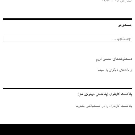
شماره‌ی ۳۱۵، ۱۹۸۰
جست‌وجو
ج
س
ت
ج
و
دست‌نوشته‌های محسن آزرم
ب
ر
و نامه‌‌های دیگری به سینما
ا
ی
:
پادکست کارناوال (پادکستی درباره‌ی هنر)
پادکست کارناوال را در کست‌باکس بشنوید.