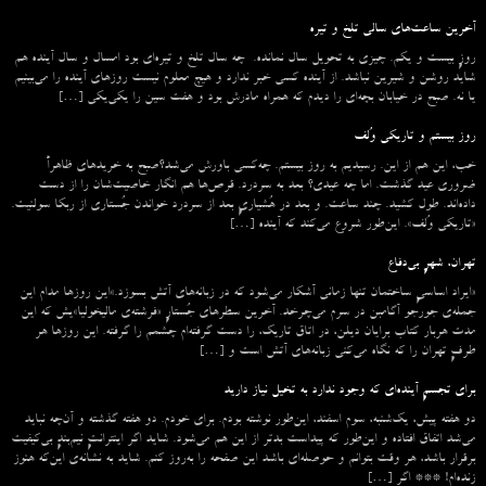
آخرین ساعت‌های سالی تلخ و تیره
روزِ بیست و یکم. چیزی به تحویل سال نمانده. چه سال تلخ و تیره‌ای بود امسال و سال آینده هم
شاید روشن و شیرین نباشد. از آینده کسی خبر ندارد و هیچ معلوم نیست روزهای آینده را می‌بینیم
یا نه. صبح در خیابان بچه‌ای را دیدم که همراه مادرش بود و هفت سین را یکی‌یکی […]
روز بیستم و تاریکی وُلف
خب، این هم از این. رسیدیم به روز بیستم. چه‌کسی باورش می‌شد؟صبح به خریدهای ظاهراً
ضروری عید گذشت. اما چه عیدی؟ بعد به سردرد. قرص‌ها هم انگار خاصیت‌شان را از دست
داده‌اند. طول کشید. چند ساعت. و بعد در هُشیاریِ بعد از سردرد خواندن جُستاری از ربکا سولنیت.
«تاریکی وُلف». این‌طور شروع می‌‌کند که آینده […]
تهران، شهرِ بی‌دفاع
«ایراد اساسیِ ساختمان تنها زمانی آشکار می‌شود که در زبانه‌‌های آتش بسوزد.»این روزها مدام این
جمله‌ی جورجو آگامبن در سرم می‌چرخد. آخرین سطرهای جُستارِ «فرشته‌ی مالیخولیا»یش که این
مدت هربار کتاب برایان دیلن، در اتاق تاریک، را دست گرفته‌ام چشمم را گرفته. این روزها هر
طرفِ تهران را که نگاه می‌کنی زبانه‌های آتش است و […]
برای تجسمِ آینده‌ای که وجود ندارد به تخیل نیاز دارید
دو هفته پیش، یک‌شنبه، سوم اسفند، این‌طور نوشته بودم. برای خودم. دو هفته گذشته و آن‌چه نباید
می‌شد اتفاق افتاده و این‌طور که پیداست بدتر از این هم می‌شود. شاید اگر اینترانتِ نیم‌بندِ بی‌کیفیت
برقرار باشد، هر وقت بتوانم و حوصله‌ای باشد این صفحه را به‌روز کنم. شاید به نشانه‌ی این‌که هنوز
زنده‌ام! *** اگر […]